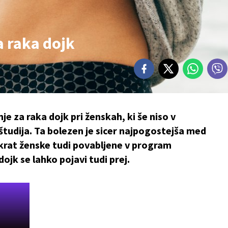
a raka dojk
e za raka dojk pri ženskah, ki še niso v
tudija. Ta bolezen je sicer najpogostejša med
takrat ženske tudi povabljene v program
ojk se lahko pojavi tudi prej.