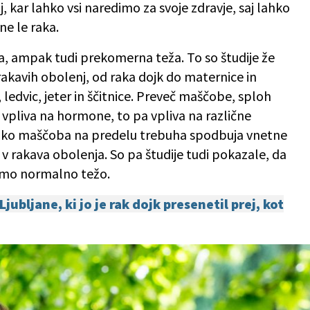
, kar lahko vsi naredimo za svoje zdravje, saj lahko
ne le raka.
a, ampak tudi prekomerna teža. To so študije že
akavih obolenj, od raka dojk do maternice in
 ledvic, jeter in ščitnice. Preveč maščobe, sploh
pliva na hormone, to pa vpliva na različne
 tako maščoba na predelu trebuha spodbuja vnetne
 v rakava obolenja. So pa študije tudi pokazale, da
bimo normalno težo.
ubljane, ki jo je rak dojk presenetil prej, kot