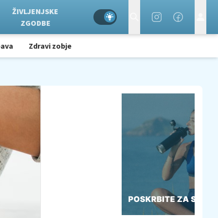
ŽIVLJENJSKE
ZGODBE
bava
Zdravi zobje