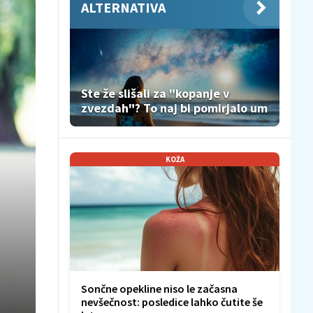
ALTERNATIVA
Ste že slišali za "kopanje v
zvezdah"? To naj bi pomirjalo um
KOŽA
Sončne opekline niso le začasna
nevšečnost: posledice lahko čutite še