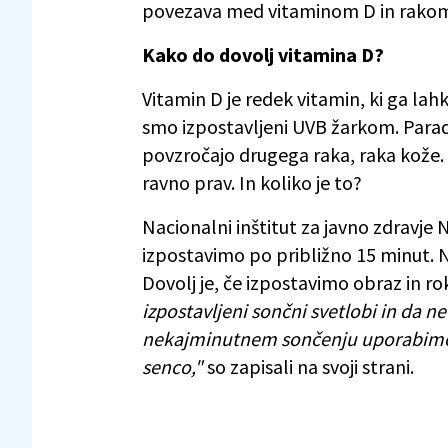
povezava med vitaminom D in rakom 
Kako do dovolj vitamina D?
Vitamin D je redek vitamin, ki ga lahko
smo izpostavljeni UVB žarkom. Parado
povzročajo drugega raka, raka kože.
ravno prav. In koliko je to?
Nacionalni inštitut za javno zdravje 
izpostavimo po približno 15 minut. N
Dovolj je, če izpostavimo obraz in ro
izpostavljeni sončni svetlobi in da 
nekajminutnem sončenju uporabimo z
senco,"
so zapisali na svoji strani.