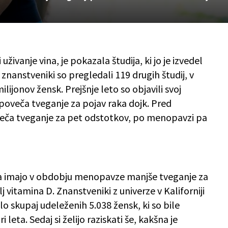
živanje vina, je pokazala študija, ki jo je izvedel
znanstveniki so pregledali 119 drugih študij, v
ilijonov žensk. Prejšnje leto so objavili svoj
 poveča tveganje za pojav raka dojk. Pred
eča tveganje za pet odstotkov, po menopavzi pa
da imajo v obdobju menopavze manjše tveganje za
lj vitamina D. Znanstveniki z univerze v Kaliforniji
 bilo skupaj udeleženih 5.038 žensk, ki so bile
ri leta. Sedaj si želijo raziskati še, kakšna je