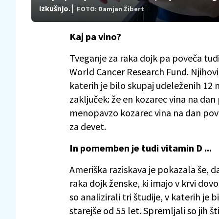
izkušnjo.
FOTO: Damjan Žibert
Kaj pa vino?
Tveganje za raka dojk pa poveča tudi u
World Cancer Research Fund. Njihovi 
katerih je bilo skupaj udeleženih 12 m
zaključek: že en kozarec vina na dan
menopavzo kozarec vina na dan pov
za devet.
In pomemben je tudi vitamin D ...
Ameriška raziskava je pokazala še, 
raka dojk ženske, ki imajo v krvi dovo
so analizirali tri študije, v katerih je
starejše od 55 let. Spremljali so jih šti