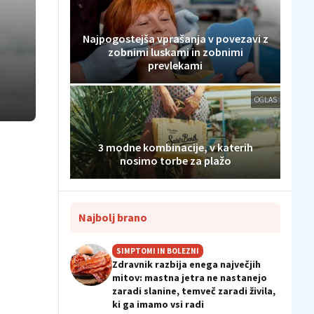
Najpogostejša vprašanja v povezavi z
zobnimi luskami in zobnimi
prevlekami
OGLAS
3 modne kombinacije, v katerih
nosimo torbe za plažo
Najbolj brano
SIMPTOMI IN BOLEZNI
Zdravnik razbija enega največjih
mitov: mastna jetra ne nastanejo
zaradi slanine, temveč zaradi živila,
ki ga imamo vsi radi