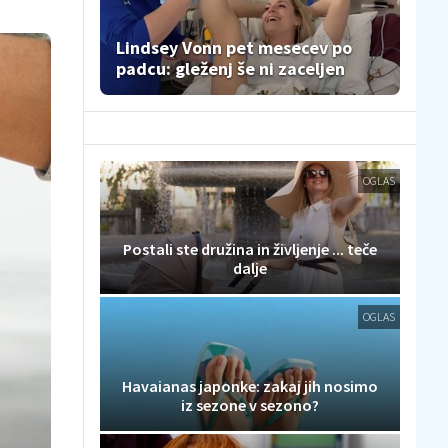
Lindsey Vonn pet mesecev po
padcu: gleženj še ni zaceljen
OGLAS
Postali ste družina in življenje ... teče
dalje
OGLAS
Havaianas japonke: zakaj jih nosimo
iz sezone v sezono?