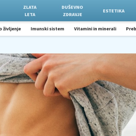
ZLATA
DUŠEVNO
ESTETIKA
LETA
ZDRAVJE
o življenje
Imunski sistem
Vitamini in minerali
Pre