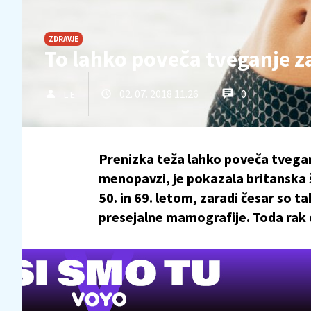
ZDRAVJE
To lahko poveča tveganje z
02. 07. 2018 11.26
0
L.E.
Prenizka teža lahko poveča tveganj
menopavzi, je pokazala britanska š
50. in 69. letom, zaradi česar so 
presejalne mamografije. Toda rak d