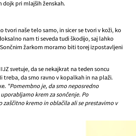
dojk pri mlajših ženskah.
 tvori naše telo samo, in sicer se tvori v koži, ko
ksalno nam ti seveda tudi škodijo, saj lahko
 Sončnim žarkom moramo biti torej izpostavljeni
NIJZ svetuje, da se nekajkrat na teden soncu
i treba, da smo ravno v kopalkah in na plaži.
ke.
"Pomembno je, da smo neposredno
ne uporabljamo krem za sončenje. Po
aščitno kremo in oblačila ali se prestavimo v