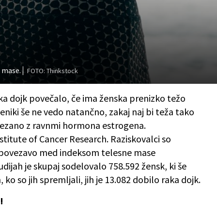
e mase.
FOTO: Thinkstock
raka dojk povečalo, če ima ženska prenizko težo
eniki še ne vedo natančno, zakaj naj bi teža tako
ovezano z ravnmi hormona estrogena.
stitute of Cancer Research. Raziskovalci so
vale povezavo med indeksom telesne mase
udijah je skupaj sodelovalo 758.592 žensk, ki še
 ko so jih spremljali, jih je 13.082 dobilo raka dojk.
!