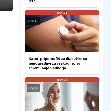
leta
NOVICE
OGLAS
Kateri pripomočki za diabetike so
nepogrešljivi za vsakodnevno
spremljanje sladkorja
NOVICE
OGLAS