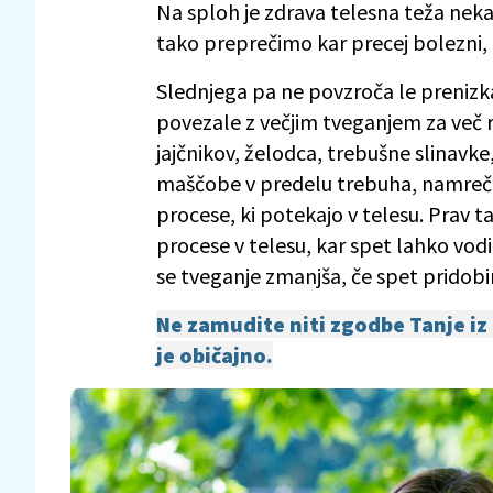
Na sploh je zdrava telesna teža nekaj
tako preprečimo kar precej bolezni, 
Slednjega pa ne povzroča le prenizk
povezale z večjim tveganjem za več r
jajčnikov, želodca, trebušne slinavke,
maščobe v predelu trebuha, namreč v
procese, ki potekajo v telesu. Prav
procese v telesu, kar spet lahko vodi
se tveganje zmanjša, če spet prido
Ne zamudite niti zgodbe Tanje iz Lj
je običajno.