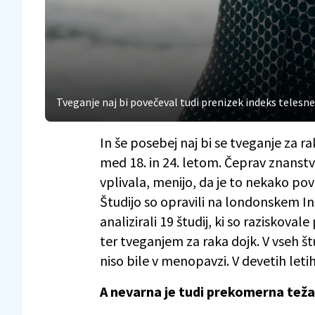
Tveganje naj bi povečeval tudi prenizek indeks telesn
In še posebej naj bi se tveganje za 
med 18. in 24. letom. Čeprav znanstv
vplivala, menijo, da je to nekako p
Študijo so opravili na londonskem In
analizirali 19 študij, ki so razisko
ter tveganjem za raka dojk. V vseh št
niso bile v menopavzi. V devetih letih,
A nevarna je tudi prekomerna teža