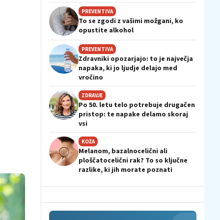
PREVENTIVA
To se zgodi z vašimi možgani, ko
opustite alkohol
PREVENTIVA
Zdravniki opozarjajo: to je največja
napaka, ki jo ljudje delajo med
vročino
ZDRAVJE
Po 50. letu telo potrebuje drugačen
pristop: te napake delamo skoraj
vsi
KOŽA
Melanom, bazalnocelični ali
ploščatocelični rak? To so ključne
razlike, ki jih morate poznati