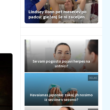
Lindsey Vonn pet mesecev po
padcu: gleženj še ni zaceljen
Se vam pogosto pojavi herpes na
ustnici?
OGLAS
Havaianas japonke: zakaj jih nosimo
iz sezone v sezono?