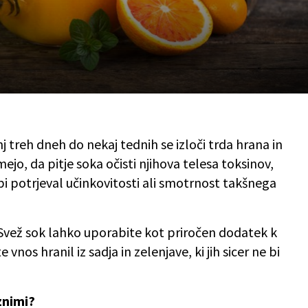
nj treh dneh do nekaj tednih se izloči trda hrana in
ejo, da pitje soka očisti njihova telesa toksinov,
i potrjeval učinkovitosti ali smotrnost takšnega
vež sok lahko uporabite kot priročen dodatek k
vnos hranil iz sadja in zelenjave, ki jih sicer ne bi
znimi?