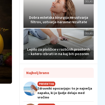
OGLAS
Dobra estetska kirurgija ne ustvarja
filtrov, ustvarja naravne rezultate
OGLAS
Lepilo za ploščice v različnih prostorih
– katero izbrati in na kaj biti pozoren
Najbolj brano
PREVENTIVA
Zdravniki opozarjajo: to je največja
napaka, ki jo ljudje delajo med
vročino