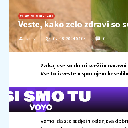
VITAMINI IN MINERALI
Veste, kako zelo zdravi so s
02. 08. 2024 04.05
0
N.R.A.
Za kaj vse so dobri sveži in narav
Vse to izveste v spodnjem besedilu
Vemo, da sta sadje in zelenjava dobr