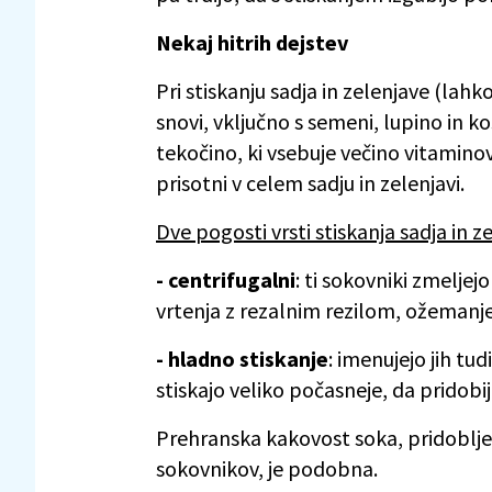
Nekaj hitrih dejstev
Pri stiskanju sadja in zelenjave (lah
snovi, vključno s semeni, lupino in 
tekočino, ki vsebuje večino vitaminov
prisotni v celem sadju in zelenjavi.
Dve pogosti vrsti stiskanja sadja in z
- centrifugalni
: ti sokovniki zmeljej
vrtenja z rezalnim rezilom, ožemanje
- hladno stiskanje
: imenujejo jih tud
stiskajo veliko počasneje, da pridobi
Prehranska kakovost soka, pridobljen
sokovnikov, je podobna.