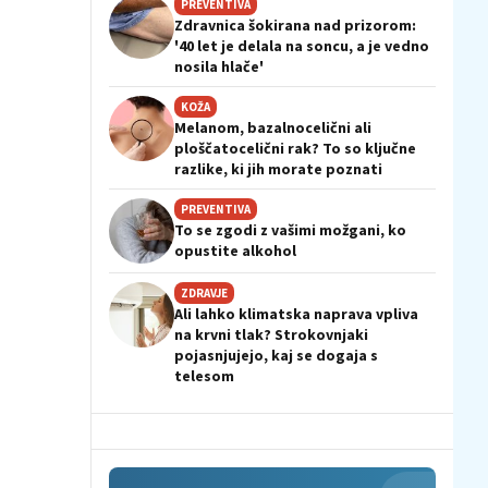
PREVENTIVA
Zdravnica šokirana nad prizorom:
'40 let je delala na soncu, a je vedno
nosila hlače'
KOŽA
Melanom, bazalnocelični ali
ploščatocelični rak? To so ključne
razlike, ki jih morate poznati
PREVENTIVA
To se zgodi z vašimi možgani, ko
opustite alkohol
ZDRAVJE
Ali lahko klimatska naprava vpliva
na krvni tlak? Strokovnjaki
pojasnjujejo, kaj se dogaja s
telesom