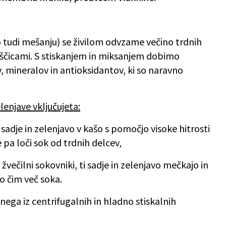
ko tudi mešanju) se živilom odvzame večino trdnih
koščicami. S stiskanjem in miksanjem dobimo
, mineralov in antioksidantov, ki so naravno
elenjave vključujeta:
o sadje in zelenjavo v kašo s pomočjo visoke hitrosti
 pa loči sok od trdnih delcev,
i žvečilni sokovniki, ti sadje in zelenjavo mečkajo in
jo čim več soka.
ega iz centrifugalnih in hladno stiskalnih