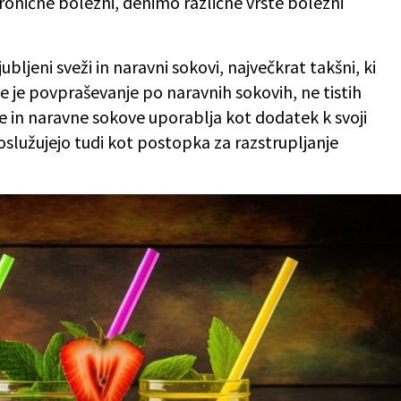
ronične bolezni, denimo različne vrste bolezni
jubljeni sveži in naravni sokovi, največkrat takšni, ki
e je povpraševanje po naravnih sokovih, ne tistih
e in naravne sokove uporablja kot dodatek k svoji
oslužujejo tudi kot postopka za razstrupljanje