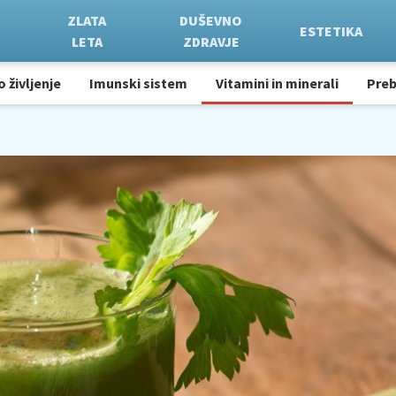
ZLATA
DUŠEVNO
ESTETIKA
LETA
ZDRAVJE
o življenje
Imunski sistem
Vitamini in minerali
Pre