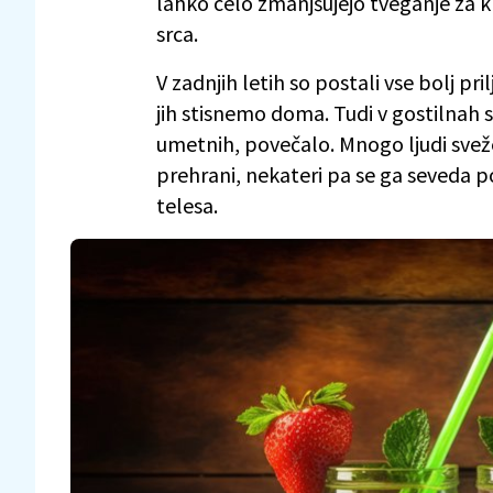
lahko celo zmanjšujejo tveganje za k
srca.
V zadnjih letih so postali vse bolj pril
jih stisnemo doma. Tudi v gostilnah s
umetnih, povečalo. Mnogo ljudi svež
prehrani, nekateri pa se ga seveda p
telesa.