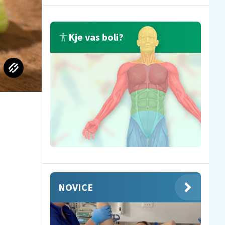
Kje vas boli?
NOVICE