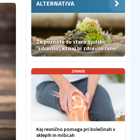
ALTERNATIVA
Že poznate to staro ljudsko
'zdravilo', ki naj bi zdravilo rane?
ZDRAVJE
Kaj resnično pomaga pri bolečinah v
sklepih in mišicah