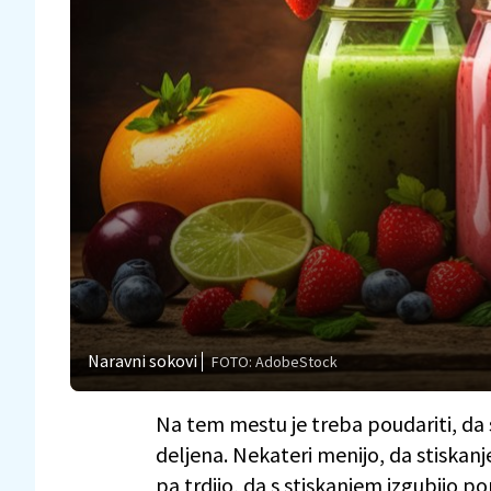
Naravni sokovi
FOTO: AdobeStock
Na tem mestu je treba poudariti, da 
deljena. Nekateri menijo, da stiskanje
pa trdijo, da s stiskanjem izgubijo