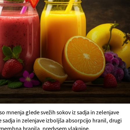
so mnenja glede svežih sokov iz sadja in zelenjave
 sadja in zelenjave izboljša absorpcijo hranil, drugi
 pomembna hranila, predvsem vlaknine.