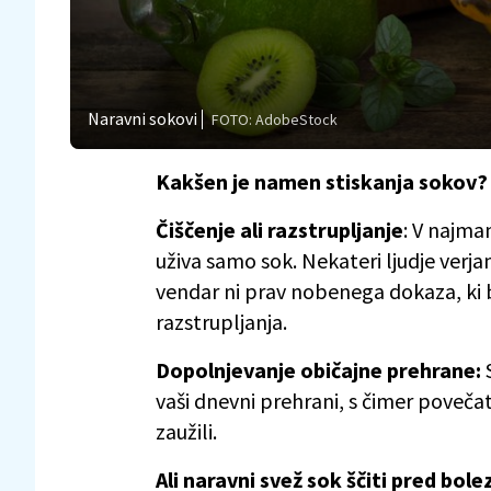
Naravni sokovi
FOTO: AdobeStock
Kakšen je namen stiskanja sokov?
Čiščenje ali razstrupljanje
: V najma
uživa samo sok. Nekateri ljudje verjam
vendar ni prav nobenega dokaza, ki b
razstrupljanja.
Dopolnjevanje običajne prehrane:
S
vaši dnevni prehrani, s čimer povečate 
zaužili.
Ali naravni svež sok ščiti pred bole