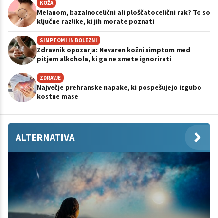
KOŽA
Melanom, bazalnocelični ali ploščatocelični rak? To so
ključne razlike, ki jih morate poznati
SIMPTOMI IN BOLEZNI
Zdravnik opozarja: Nevaren kožni simptom med
pitjem alkohola, ki ga ne smete ignorirati
ZDRAVJE
Največje prehranske napake, ki pospešujejo izgubo
kostne mase
ALTERNATIVA