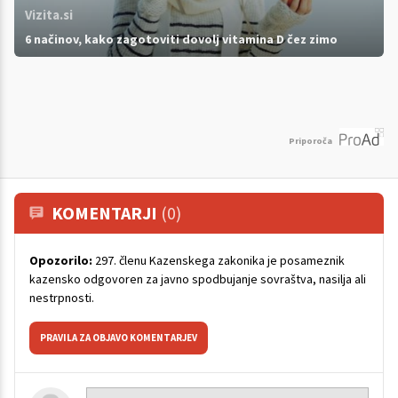
Vizita.si
6 načinov, kako zagotoviti dovolj vitamina D čez zimo
Priporoča
KOMENTARJI
(0)
Opozorilo:
297. členu Kazenskega zakonika je posameznik
kazensko odgovoren za javno spodbujanje sovraštva, nasilja ali
nestrpnosti.
PRAVILA ZA OBJAVO KOMENTARJEV