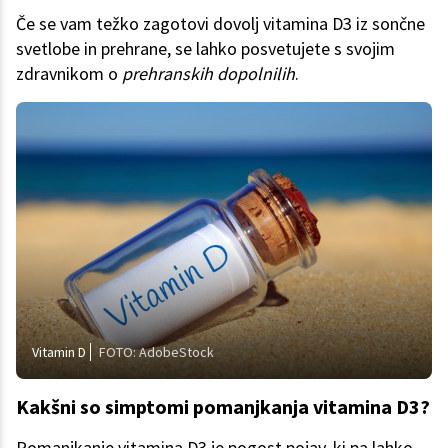
Če se vam težko zagotovi dovolj vitamina D3 iz sončne
svetlobe in prehrane, se lahko posvetujete s svojim
zdravnikom o
prehranskih dopolnilih
.
Vitamin D
FOTO: AdobeStock
Kakšni so simptomi pomanjkanja vitamina D3?
Pomanjkanje vitamina D3 je pogost pojav, ki pa lahko