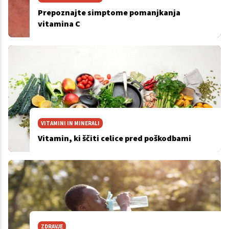
Prepoznajte simptome pomanjkanja
vitamina C
VITAMINI IN MINERALI
Vitamin, ki ščiti celice pred poškodbami
ZDRAVJE