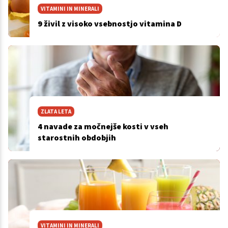
VITAMINI IN MINERALI
9 živil z visoko vsebnostjo vitamina D
ZLATA LETA
4 navade za močnejše kosti v vseh
starostnih obdobjih
VITAMINI IN MINERALI