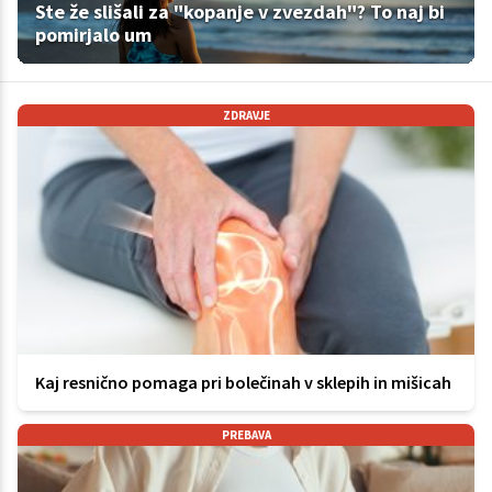
Ste že slišali za "kopanje v zvezdah"? To naj bi
pomirjalo um
ZDRAVJE
Kaj resnično pomaga pri bolečinah v sklepih in mišicah
PREBAVA