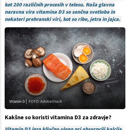
kot 200 različnih procesih v telesu. Naša glavna
naravna vira vitamina D3 so sončna svetloba in
nekateri prehranski viri, kot so ribe, jetra in jajca.
Vitamin D
FOTO: AdobeStock
Kakšne so koristi vitamina D3 za zdravje?
Vitamin D3 igra ključno vlogo pri absorpciji kalcija,