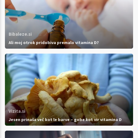
Bibaleze.si
Ali moj otrok pridobiva premalo vitamina D?
Vizita.si
Jesen prinaša več kot le barve – gobe kot vir vitamina D