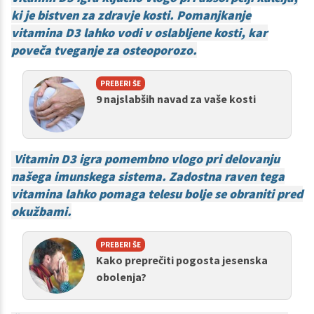
ki je bistven za zdravje kosti. Pomanjkanje
vitamina D3 lahko vodi v oslabljene kosti, kar
poveča tveganje za osteoporozo.
PREBERI ŠE
9 najslabših navad za vaše kosti
Vitamin D3 igra pomembno vlogo pri delovanju
našega imunskega sistema. Zadostna raven tega
vitamina lahko pomaga telesu bolje se obraniti pred
okužbami.
PREBERI ŠE
Kako preprečiti pogosta jesenska
obolenja?