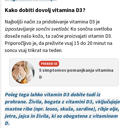
Kako dobiti dovolj vitamina D3?
Najboljši način za pridobivanje vitamina D3 je
izpostavljanje sončni svetlobi.
Ko sončna svetloba
doseže našo kožo, ta začne proizvajati vitamin D3.
Priporočljivo je, da preživite vsaj 15 do 20 minut na
soncu vsaj trikrat na teden.
PREBERI ŠE
5 simptomov pomanjkanja vitamina
D
Poleg tega lahko vitamin D3 dobite tudi iz
prehrane. Živila, bogata z vitamini D3, vključujejo
mastne ribe (npr. losos, skuša, sardine), ribje olje,
jetra, jajca in živila, ki so obogatena z vitaminom
D.