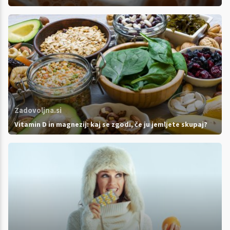
Zadovoljna.si
Vitamin D in magnezij: kaj se zgodi, če ju jemljete skupaj?