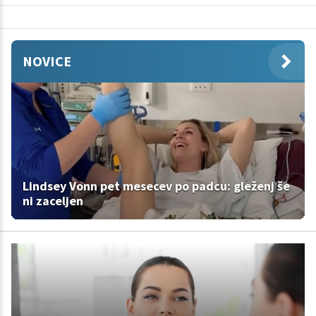
NOVICE
Lindsey Vonn pet mesecev po padcu: gleženj še
ni zaceljen