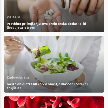
Vizita.si
Previdno pri hujšanju: Dva prehranska dodatka, ki
škodujeta jetrom
Zadovoljna.si
Boste ob dieti z nizko vsebnostjo maščob (zdravo)
shujšale?