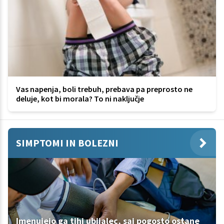
Vas napenja, boli trebuh, prebava pa preprosto ne
deluje, kot bi morala? To ni naključje
SIMPTOMI IN BOLEZNI
Imenujejo ga tihi ubijalec, saj pogosto ostane