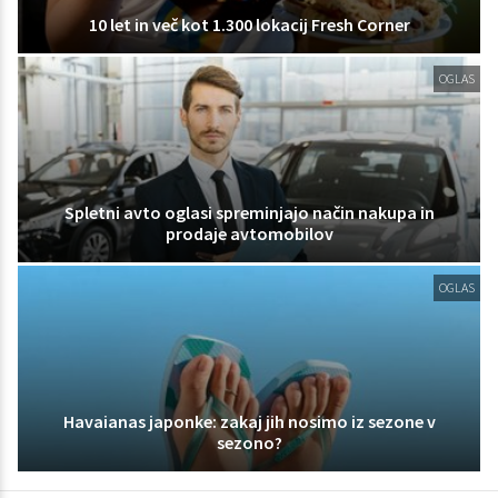
10 let in več kot 1.300 lokacij Fresh Corner
OGLAS
Spletni avto oglasi spreminjajo način nakupa in
prodaje avtomobilov
OGLAS
Havaianas japonke: zakaj jih nosimo iz sezone v
sezono?