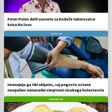
Peter Poles delil nasvete za bodoče tekmovalce
kviza Na lovu
VIZITA.SI
Imenujejo ga tihi ubijalec, saj pogosto ostane
neopažen: nenavadni simptomi visokega holesterola
OKUSNO.JE