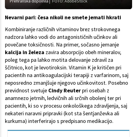
Prehranska dopolnila
FOTO: AdobeStock
Nevarni pari: česa nikoli ne smete jemati hkrati
Kombiniranje različnih vitaminov brez strokovnega
nadzora lahko vodi do antagonističnih učinkov ali
povečane toksičnosti. Na primer, sočasno jemanje
kalcija in železa
zavira absorpcijo obeh mineralov,
poleg tega pa lahko motita delovanje zdravil za
ščitnico, kot je levotiroksin. Vitamin K je kritičen pri
pacientih na antikoagulacijski terapiji z varfarinom, saj
neposredno zmanjšuje njegovo učinkovitost. Posebno
previdnost svetuje
Cindy Reuter
pri osebah z
anamnezo jetrnih, ledvičnih ali srčnih obolenj ter pri
pacientih, ki so v procesu onkološkega zdravljenja, saj
nekateri naravni pripravki (kot sta šentjanževka ali
kurkuma) interferirajo s predpisano medikacijo.