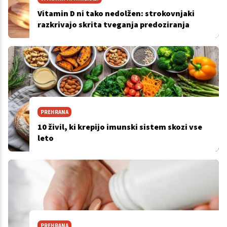
Vitamin D ni tako nedolžen: strokovnjaki
razkrivajo skrita tveganja predoziranja
PREHRANA
10 živil, ki krepijo imunski sistem skozi vse
leto
PREHRANA