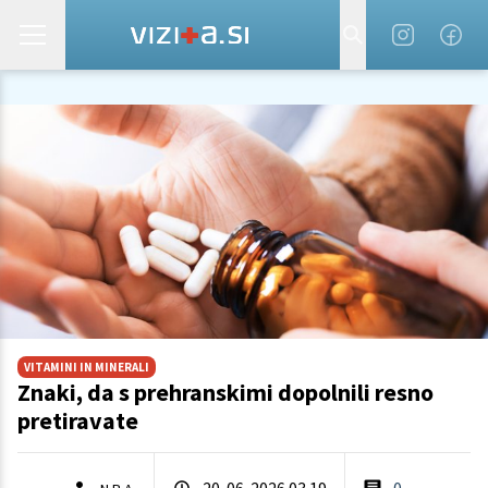
VITAMINI IN MINERALI
Znaki, da s prehranskimi dopolnili resno
pretiravate
20. 06. 2026 03.19
0