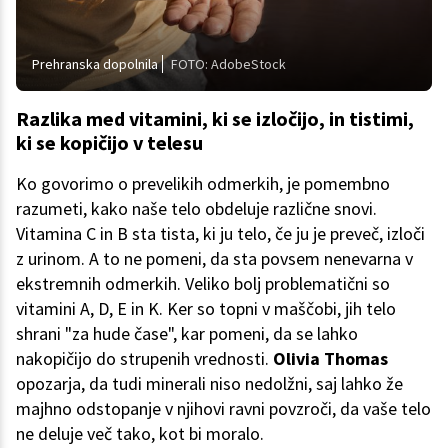
Prehranska dopolnila
FOTO: AdobeStock
Razlika med vitamini, ki se izločijo, in tistimi,
ki se kopičijo v telesu
Ko govorimo o prevelikih odmerkih, je pomembno
razumeti, kako naše telo obdeluje različne snovi.
Vitamina C in B sta tista, ki ju telo, če ju je preveč, izloči
z urinom. A to ne pomeni, da sta povsem nenevarna v
ekstremnih odmerkih. Veliko bolj problematični so
vitamini A, D, E in K. Ker so topni v maščobi, jih telo
shrani "za hude čase", kar pomeni, da se lahko
nakopičijo do strupenih vrednosti.
Olivia Thomas
opozarja, da tudi minerali niso nedolžni, saj lahko že
majhno odstopanje v njihovi ravni povzroči, da vaše telo
ne deluje več tako, kot bi moralo.