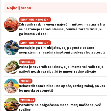
Najbolj brano
SIMPTOMI IN BOLEZNI
Zdravnik razbija enega največjih mitov: mastna jetra
ne nastanejo zaradi slanine, temveč zaradi živila, ki
ga imamo vsi radi
SIMPTOMI IN BOLEZNI
Imenujejo ga tihi ubijalec, saj pogosto ostane
neopažen: nenavadni simptomi visokega holesterola
PREHRANA
Polna je nevarnih toksinov, a jo imamo vsi radi: to je
najbolj nezdrava riba, ki jo mnogi redno uživajo
ZDRAVJE
Nekaterih sonce nikoli ne opeče, razlog zakaj, pa vas
bo morda presenetil
PREHRANA
Pozabite na dolgočasno meso: manj maščobe, več
svežine