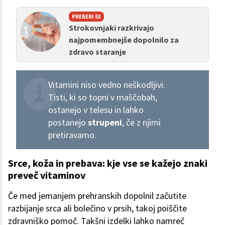
PREBERI ŠE
Strokovnjaki razkrivajo
najpomembnejše dopolnilo za
zdravo staranje
Vitamini niso vedno neškodljivi.
Tisti, ki so topni v maščobah,
ostanejo v telesu in lahko
postanejo
strupeni
, če z njimi
pretiravamo.
Srce, koža in prebava: kje vse se kažejo znaki
preveč vitaminov
Če med jemanjem prehranskih dopolnil začutite
razbijanje srca ali bolečino v prsih, takoj poiščite
zdravniško pomoč. Takšni izdelki lahko namreč