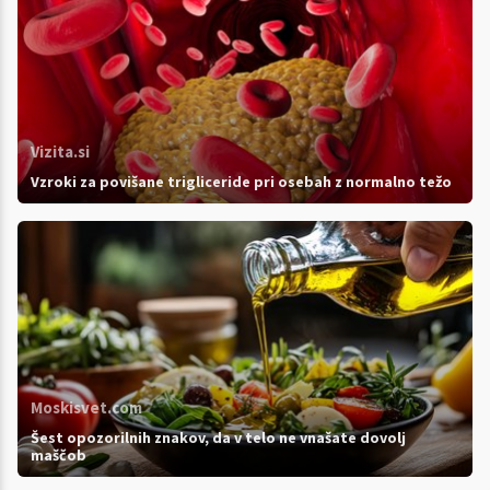
Vizita.si
Vzroki za povišane trigliceride pri osebah z normalno težo
Moskisvet.com
Šest opozorilnih znakov, da v telo ne vnašate dovolj
maščob