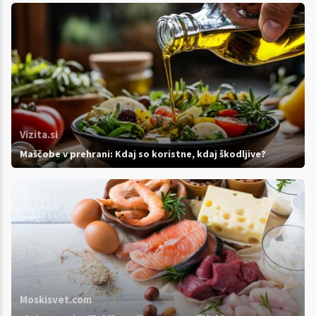
Vizita.si
Maščobe v prehrani: Kdaj so koristne, kdaj škodljive?
Moskisvet.com