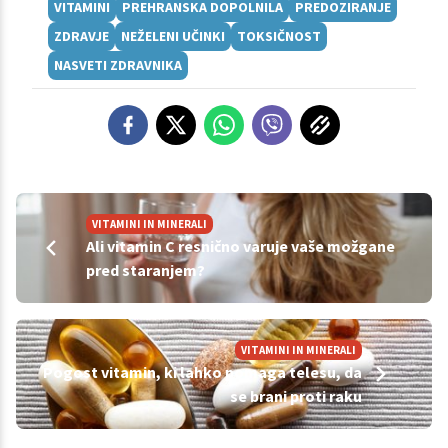
VITAMINI
PREHRANSKA DOPOLNILA
PREDOZIRANJE
ZDRAVJE
NEŽELENI UČINKI
TOKSIČNOST
NASVETI ZDRAVNIKA
VITAMINI IN MINERALI
Ali vitamin C resnično varuje vaše možgane
pred staranjem?
VITAMINI IN MINERALI
Pogost vitamin, ki lahko pomaga telesu, da
se brani proti raku