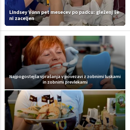
Lindsey Vonn pet mesecev po padcu: gleženj še
ni zaceljen
Najpogostejša vprašanja v povezavi z zobnimi luskami
in zobnimi prevlekami