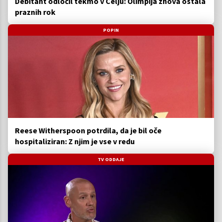
Debitant odločil tekmo v Celju: Olimpija znova ostala
praznih rok
POPIN
Reese Witherspoon potrdila, da je bil oče
hospitaliziran: Z njim je vse v redu
TV ODDAJE