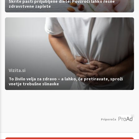
Skrite pasti priljubljene diete: Povzroči lahko resne
zdravstvene zaplete
Vizita.si
To živilo velja za zdravo – a lahko, če pretiravate, sproži
vnetje trebušne slinavke
Priporoča