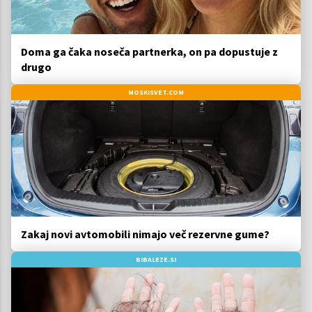
Doma ga čaka noseča partnerka, on pa dopustuje z
drugo
MOSKISVET.COM
Zakaj novi avtomobili nimajo več rezervne gume?
BIBALEZE.SI