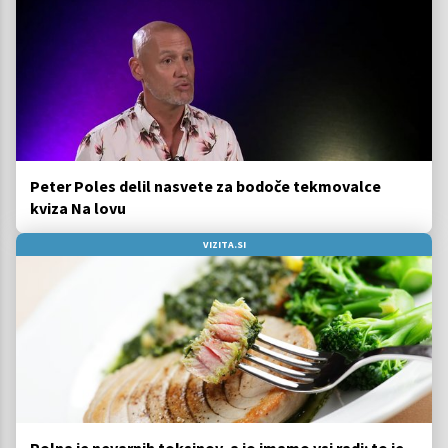
Peter Poles delil nasvete za bodoče tekmovalce
kviza Na lovu
VIZITA.SI
Polna je nevarnih toksinov, a jo imamo vsi radi: to je