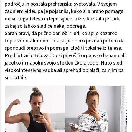
področju in postala prehranska svetovala. V svojem
zadnjem videu pa je pojasnila, kako si s hrano pomaga
do vitkega telesa in lepe sijoče kože. Razkrila je tudi,
zakaj so lahko sladice nekaj dobrega.
Sarah pravi, da prične dan ob 7. uri, ko spije kozarec
tople vode z limono. Trik, ki je dobro poznan potem da
spodbudi prebavo in pomaga izločiti toksine iz telesa.
Pred jutranjo telovadbo si privošči organsko banano ali
jabolko in napolni svojo stekleničko z vodo. Nato sledi
visokointenzivna vadba ali sprehod ob plaži, za njim pa
smoothie.