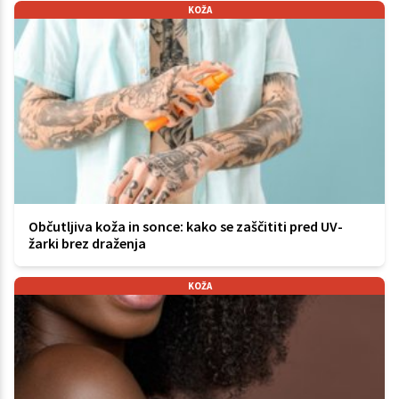
KOŽA
Občutljiva koža in sonce: kako se zaščititi pred UV-
žarki brez draženja
KOŽA