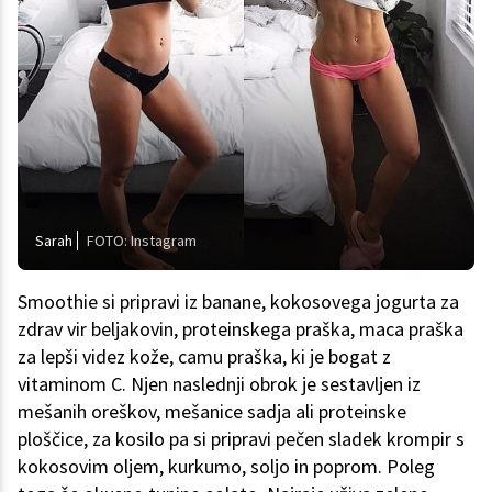
Sarah
FOTO: Instagram
Smoothie si pripravi iz banane, kokosovega jogurta za
zdrav vir beljakovin, proteinskega praška, maca praška
za lepši videz kože, camu praška, ki je bogat z
vitaminom C. Njen naslednji obrok je sestavljen iz
mešanih oreškov, mešanice sadja ali proteinske
ploščice, za kosilo pa si pripravi pečen sladek krompir s
kokosovim oljem, kurkumo, soljo in poprom. Poleg