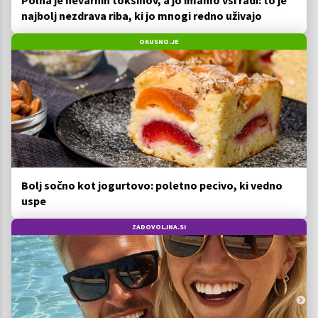
najbolj nezdrava riba, ki jo mnogi redno uživajo
OKUSNO.JE
Bolj sočno kot jogurtovo: poletno pecivo, ki vedno
uspe
ZADOVOLJNA.SI