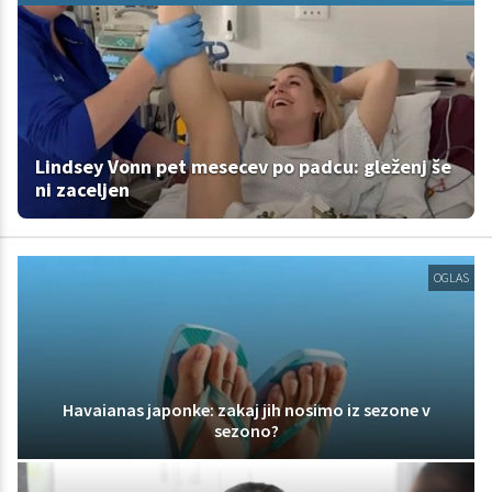
Lindsey Vonn pet mesecev po padcu: gleženj še
ni zaceljen
OGLAS
Havaianas japonke: zakaj jih nosimo iz sezone v
sezono?