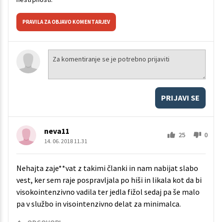
PRAVILA ZA OBJAVO KOMENTARJEV
PRIJAVI SE
neva11
25
0
14. 06. 2018 11.31
Nehajta zaje**vat z takimi članki in nam nabijat slabo
vest, ker sem raje pospravljala po hiši in likala kot da bi
visokointenzivno vadila ter jedla fižol sedaj pa še malo
pa v službo in visointenzivno delat za minimalca.