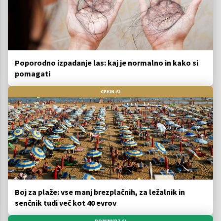
Poporodno izpadanje las: kaj je normalno in kako si
pomagati
CEKIN.SI
Boj za plaže: vse manj brezplačnih, za ležalnik in
senčnik tudi več kot 40 evrov
DOMINVRT.SI