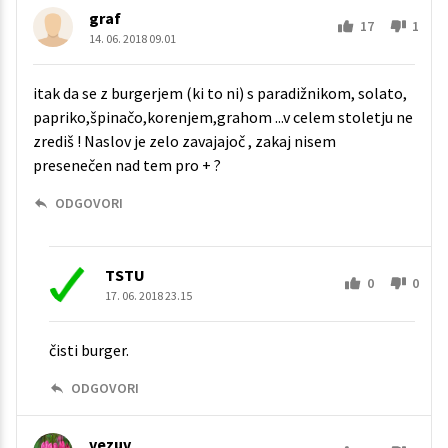
graf
17
1
14. 06. 2018 09.01
itak da se z burgerjem (ki to ni) s paradižnikom, solato,
papriko,špinačo,korenjem,grahom ...v celem stoletju ne
zrediš ! Naslov je zelo zavajajoč , zakaj nisem
presenečen nad tem pro + ?
ODGOVORI
TSTU
0
0
17. 06. 2018 23.15
čisti burger.
ODGOVORI
vezuv_