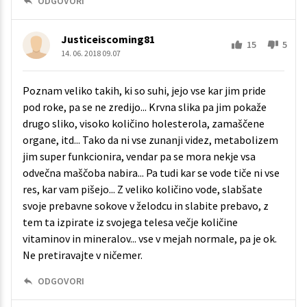
ODGOVORI
Justiceiscoming81
15
5
14. 06. 2018 09.07
Poznam veliko takih, ki so suhi, jejo vse kar jim pride
pod roke, pa se ne zredijo... Krvna slika pa jim pokaže
drugo sliko, visoko količino holesterola, zamaščene
organe, itd... Tako da ni vse zunanji videz, metabolizem
jim super funkcionira, vendar pa se mora nekje vsa
odvečna maščoba nabira... Pa tudi kar se vode tiče ni vse
res, kar vam pišejo... Z veliko količino vode, slabšate
svoje prebavne sokove v želodcu in slabite prebavo, z
tem ta izpirate iz svojega telesa večje količine
vitaminov in mineralov... vse v mejah normale, pa je ok.
Ne pretiravajte v ničemer.
ODGOVORI