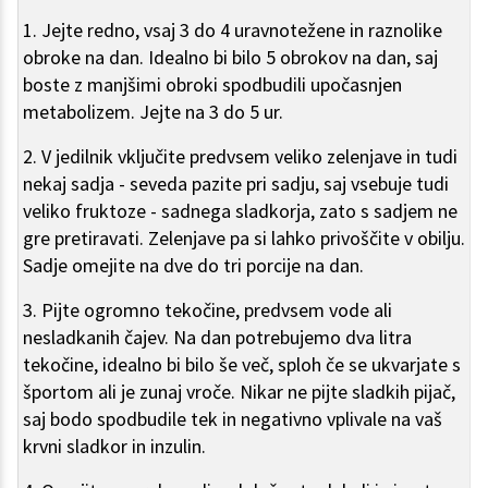
1. Jejte redno, vsaj 3 do 4 uravnotežene in raznolike
obroke na dan. Idealno bi bilo 5 obrokov na dan, saj
boste z manjšimi obroki spodbudili upočasnjen
metabolizem. Jejte na 3 do 5 ur.
2. V jedilnik vključite predvsem veliko zelenjave in tudi
nekaj sadja - seveda pazite pri sadju, saj vsebuje tudi
veliko fruktoze - sadnega sladkorja, zato s sadjem ne
gre pretiravati. Zelenjave pa si lahko privoščite v obilju.
Sadje omejite na dve do tri porcije na dan.
3. Pijte ogromno tekočine, predvsem vode ali
nesladkanih čajev. Na dan potrebujemo dva litra
tekočine, idealno bi bilo še več, sploh če se ukvarjate s
športom ali je zunaj vroče. Nikar ne pijte sladkih pijač,
saj bodo spodbudile tek in negativno vplivale na vaš
krvni sladkor in inzulin.