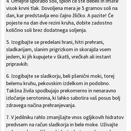
4. Omejite uporabo soli, sploh če ste debeli in imate
visok krvni tlak. Dovoljena mera je 5 gramov soli na
dan, kar predstavlja eno čajno žličko. A pazite! Če
pojeste na dan dve rezini kruha, dobite zadostno
količino soli brez dodatnega soljenja.
5. Izogibajte se predelani hrani, hitri prehrani,
sladkarijam, slanim prigrizkom in skorajda vsem
jedem, ki jih kupujete v škatli, vrečkah ali instant
pripravkih.
6. Izogibajte se sladkorju, beli pšenični moki, torej
belemu kruhu, pekovskim izdelkom in podobno.
Takšna živila spodbujajo prekomerno in nenaravno
izločanje serotonina, ki lahko sabotira vaš posus bolj
zdravega načina prehranjevanja.
7. V jedilniku rahlo zmanjšajte vnos ogljikovih hidratov
predvsem na račun sladkorja in bele moke. Uživajte