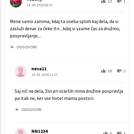
13
1
14. 06. 2018 08.57
Mene samo zanima, kdaj ta oseba sploh kaj dela, da si
zasluži denar za čeke itn....kdaj si vzame čas za družino,
pospravljanje....
ODGOVORI
neva11
10
2
14. 06. 2018 11.27
Saj nič ne dela, živi pri starših nima družine pospravlja
pa itak ne, ker vse hotel mama postori.
ODGOVORI
NN1234
5
3