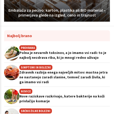
Embalaža za pecivo: karton, plastika ali BIO material –
primerjava glede na izgled, ceno in trajnost
Najbolj brano
PREHRANA
Polna je nevarnih toksinov, a jo imamo vsi radi: to je
najbolj nezdrava riba, ki jo mnogi redno uživajo
SIMPTOMI IN BOLEZNI
Zdravnik razbija enega največjih mitov: mastna jetra
ne nastanejo zaradi slanine, temveč zaradi živila, ki
ga imamo vsi radi
NOVICE
Nove raziskave razkrivajo, katere bakterije na koži
privlačijo komarje
SRČNO ŽILNE BOLEZNI