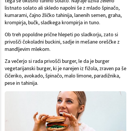
tega še okusno tunino solato. Najraje uživa zeleno
listnato solato ali skledo napolni še z mlado špinačo,
kumarami, čajno žličko tahinija, lanenih semen, graha,
krompirja, bučk, sladkega krompirja in tuno.
Ob treh popoldne prične hlepeti po sladkorju, zato si
privošči čokoladni buckini, sadje in mešane oreščke z
mandljevim mlekom.
Za večerjo si rada privošči burger, le da je burger
vegetarijanski burger, ki je narejen iz fižola, zraven pa še
čičeriko, avokado, špinačo, malo limone, paradižnika,
pese in tahinija.