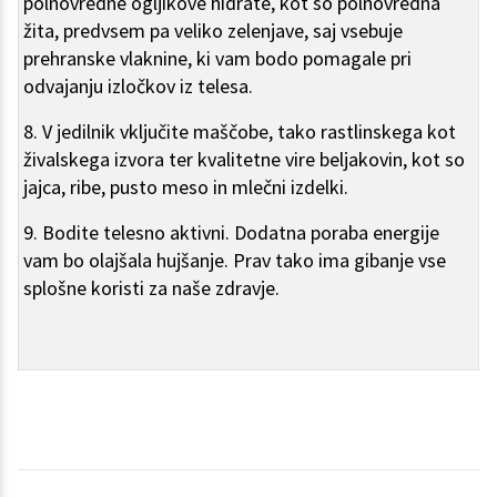
polnovredne ogljikove hidrate, kot so polnovredna
žita, predvsem pa veliko zelenjave, saj vsebuje
prehranske vlaknine, ki vam bodo pomagale pri
odvajanju izločkov iz telesa.
8. V jedilnik vključite maščobe, tako rastlinskega kot
živalskega izvora ter kvalitetne vire beljakovin, kot so
jajca, ribe, pusto meso in mlečni izdelki.
9. Bodite telesno aktivni. Dodatna poraba energije
vam bo olajšala hujšanje. Prav tako ima gibanje vse
splošne koristi za naše zdravje.