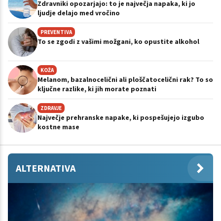
Zdravniki opozarjajo: to je največja napaka, ki jo
ljudje delajo med vročino
PREVENTIVA
To se zgodi z vašimi možgani, ko opustite alkohol
KOŽA
Melanom, bazalnocelični ali ploščatocelični rak? To so
ključne razlike, ki jih morate poznati
ZDRAVJE
Največje prehranske napake, ki pospešujejo izgubo
kostne mase
ALTERNATIVA