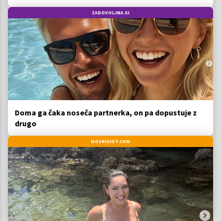
ZADOVOLJNA.SI
Doma ga čaka noseča partnerka, on pa dopustuje z
drugo
MOSKISVET.COM