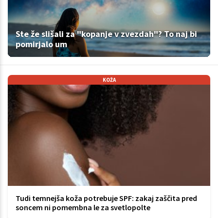
Ste že slišali za "kopanje v zvezdah"? To naj bi
pomirjalo um
KOŽA
Tudi temnejša koža potrebuje SPF: zakaj zaščita pred
soncem ni pomembna le za svetlopolte