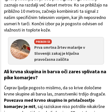
zaznajo na razdalji več deset metrov. Ko se približajo na
približno 10 metrov, začnejo kombinirati ta signal z
našim specifičnim telesnim vonjem, kar jih neposredno
usmeri h tarči. Končni izbor pa je pogosto odvisen od
vlažnosti in toplote kože.
PREBERI ŠE
Prva smrtna žrtev malarije v
Sloveniji: zakaj je ključna
pravočasna zaščita
Ali krvna skupina in barva oči zares vplivata na
pike komarjev?
Čeprav ljudje pogosto mislimo, da so krive določene
krvne skupine ali barva las, znanstveniki trdijo drugače.
Povezava med krvno skupino in privlačnostjo
komarjev je mit
, saj raziskave niso potrdile nikakršne