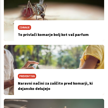
ZDRAVJE
To privlači komarje bolj kot vaš parfum
PREVENTIVA
Naravni načini za zaščito pred komarji, ki
dejansko delujejo