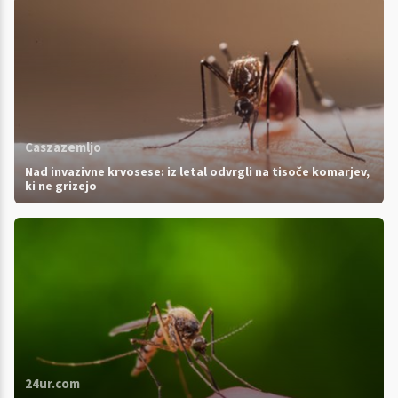
Caszazemljo
Nad invazivne krvosese: iz letal odvrgli na tisoče komarjev,
ki ne grizejo
24ur.com