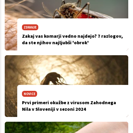
ZDRAVJE
Zakaj vas komarji vedno najdejo? 7 razlogov,
da ste njihov najljubši 'obrok'
NOVICE
Prvi primeri okužbe z virusom Zahodnega
Nila v Sloveniji v sezoni 2024