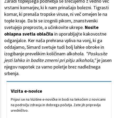
Zaradi toplejšega podnebja se srečujemo z vedno več
vrstami komarjev, ki k nam prinašajo bolezni. Tigrasti
komar, ki prenaša tropske viruse, ni več omejen le na
tople kraje. Da bi se izognili pikom, znanstveniki
svetujejo preproste, a učinkovite ukrepe.
Nosite
ohlapna svetla oblačila
in uporabljajte kakovostne
odganjalce. Ker naša prehrana vpliva na vonj, ki ga
oddajamo, Simard svetuje tudi bolj lahke obroke in
izogibanje prevelikim količinam alkohola.
"Poskusite
jesti lahko in bodite zmerni pri pitju alkohola,"
je jasen
njegov napotek za varno poletje brez nadležnega
srbenja.
Vizita e-novice
Prijavi se na Vizitine e-novičke in bodi na tekočem z novicami
na področju zdravja in dobrega počutja. Zate jih pripravlja
uredništvo.