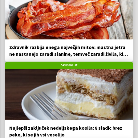
Zdravnik razbija enega največjih mitov: mastna jetra
ne nastanejo zaradi slanine, temveč zaradi živila, ki
ga imamo vsi radi
OKUSNO.JE
Najlepši zaključek nedeljskega kosila: 8 sladic brez
peke, ki se jih vsi veselijo