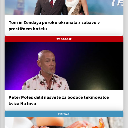
Tom in Zendaya poroko okronala z zabavo v
prestižnem hotelu
TV ODDAJE
Peter Poles delil nasvete za bodoče tekmovalce
kviza Na lovu
VIZITA.SI