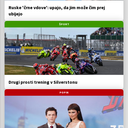
Ruske 'črne vdove': upajo, da jim može čim prej
ubijejo
ŠPORT
Drugi prosti trening v Silverstonu
POPIN