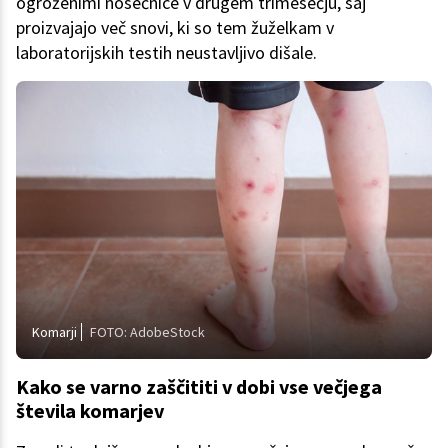
ogroženimi nosečnice v drugem trimesečju, saj
proizvajajo več snovi, ki so tem žuželkam v
laboratorijskih testih neustavljivo dišale.
Komarji
FOTO: AdobeStock
Kako se varno zaščititi v dobi vse večjega
števila komarjev