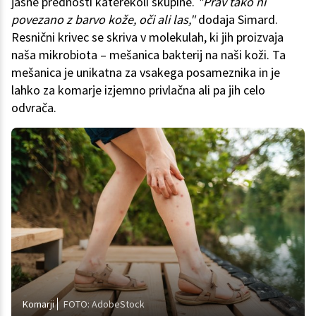
jasne prednosti katerekoli skupine.
"Prav tako ni
povezano z barvo kože, oči ali las,"
dodaja Simard.
Resnični krivec se skriva v molekulah, ki jih proizvaja
naša mikrobiota – mešanica bakterij na naši koži. Ta
mešanica je unikatna za vsakega posameznika in je
lahko za komarje izjemno privlačna ali pa jih celo
odvrača.
Komarji
FOTO: AdobeStock