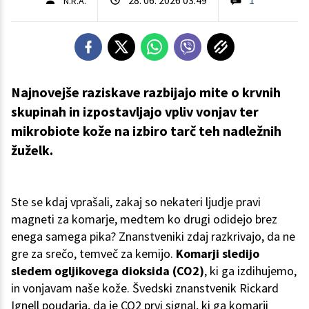
N.R.A.
Najnovejše raziskave razbijajo mite o krvnih
skupinah in izpostavljajo vpliv vonjav ter
mikrobiote kože na izbiro tarč teh nadležnih
žuželk.
Ste se kdaj vprašali, zakaj so nekateri ljudje pravi
magneti za komarje, medtem ko drugi odidejo brez
enega samega pika? Znanstveniki zdaj razkrivajo, da ne
gre za srečo, temveč za kemijo.
Komarji sledijo
sledem ogljikovega dioksida (CO2)
, ki ga izdihujemo,
in vonjavam naše kože. Švedski znanstvenik Rickard
Ignell poudarja, da je CO2 prvi signal, ki ga komarji