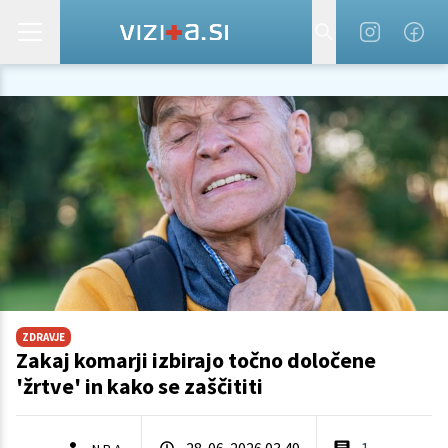
ZDRAVJE
Zakaj komarji izbirajo točno določene
'žrtve' in kako se zaščititi
28. 06. 2026 03.49
1