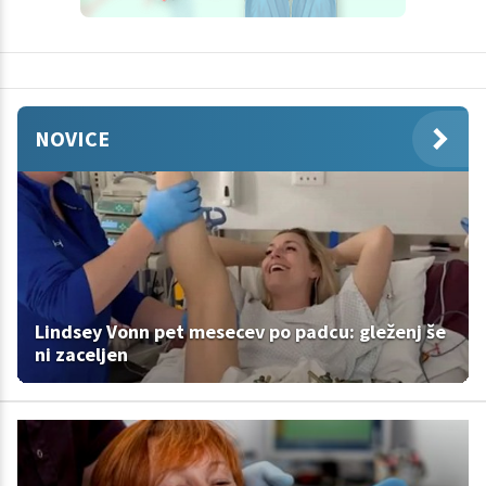
NOVICE
Lindsey Vonn pet mesecev po padcu: gleženj še
ni zaceljen