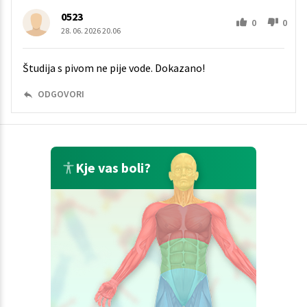
0523
0
0
28. 06. 2026 20.06
Študija s pivom ne pije vode. Dokazano!
ODGOVORI
Kje vas boli?