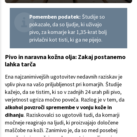
Pomemben podatek:
Študije so
pokazale, da so ljudje, ki uživajo
pivo, za komarje kar 1,35-krat bolj
privlačni kot tisti, ki ga ne pijejo.
Pivo in naravna kožna olja: Zakaj postanemo
lahka tarča
Ena najzanimivejših ugotovitev nedavnih raziskav je
vpliv piva na vašo priljubljenost pri komarjih. Študije
kažejo, da se tistim, ki so v zadnjih 24 urah pili pivo,
verjetnost ugriza močno poveča. Razlog je v tem, da
alkohol povzroči spremembe v vonju kože in
dihanju
. Raziskovalci so ugotovili tudi, da komarji
močneje reagirajo na ljudi, ki proizvajajo določene
maščobe na koži. Zanimivo je, da so med posebej