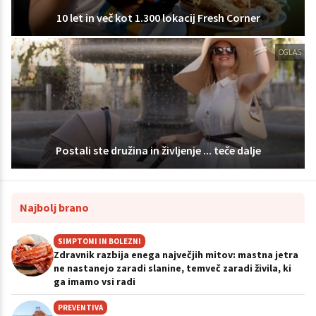
10 let in več kot 1.300 lokacij Fresh Corner
OGLAS
Postali ste družina in življenje ... teče dalje
Najbolj brano
SIMPTOMI IN BOLEZNI
Zdravnik razbija enega največjih mitov: mastna jetra
ne nastanejo zaradi slanine, temveč zaradi živila, ki
ga imamo vsi radi
PREVENTIVA