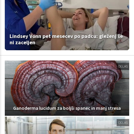
Lindsey Vonn pet mesecev po padcu: gleženj še
ni zaceljen
OGLAS
Ganoderma lucidum za boljši spanec in manj stresa
OGLAS