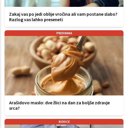
Zakaj vas po jedi oblije vročina ali vam postane slabo?
Razlog vas lahko preseneti
PREHRANA
Arašidovo maslo: dve žlici na dan za boljše zdravje
srca?
NOVICE