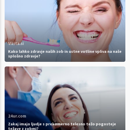
Vizita.si
Kako lahko zdravje naših zob in ustne votline vpliva na naše
splošno zdravje?
24ur.com
Zakaj imajo ljudje s prekomerno telesno težo pogosteje
težave z zobmi?