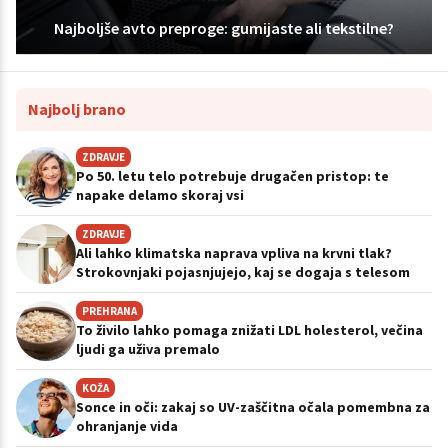
Najboljše avto preproge: gumijaste ali tekstilne?
Najbolj brano
ZDRAVJE
Po 50. letu telo potrebuje drugačen pristop: te
napake delamo skoraj vsi
ZDRAVJE
Ali lahko klimatska naprava vpliva na krvni tlak?
Strokovnjaki pojasnjujejo, kaj se dogaja s telesom
PREHRANA
To živilo lahko pomaga znižati LDL holesterol, večina
ljudi ga uživa premalo
KOŽA
Sonce in oči: zakaj so UV-zaščitna očala pomembna za
ohranjanje vida