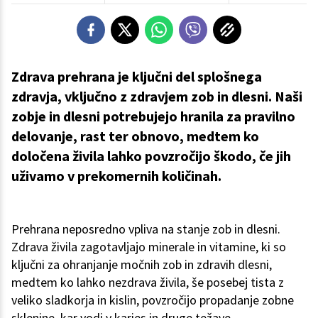
Zdrava prehrana je ključni del splošnega
zdravja, vključno z zdravjem zob in dlesni. Naši
zobje in dlesni potrebujejo hranila za pravilno
delovanje, rast ter obnovo, medtem ko
določena živila lahko povzročijo škodo, če jih
uživamo v prekomernih količinah.
Prehrana neposredno vpliva na stanje zob in dlesni.
Zdrava živila zagotavljajo minerale in vitamine, ki so
ključni za ohranjanje močnih zob in zdravih dlesni,
medtem ko lahko nezdrava živila, še posebej tista z
veliko sladkorja in kislin, povzročijo propadanje zobne
sklenine, kar vodi v karies in druge težave.