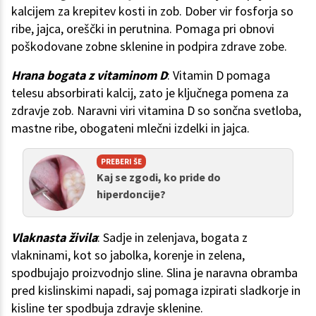
kalcijem za krepitev kosti in zob. Dober vir fosforja so
ribe, jajca, oreščki in perutnina. Pomaga pri obnovi
poškodovane zobne sklenine in podpira zdrave zobe.
Hrana bogata z vitaminom D
: Vitamin D pomaga
telesu absorbirati kalcij, zato je ključnega pomena za
zdravje zob. Naravni viri vitamina D so sončna svetloba,
mastne ribe, obogateni mlečni izdelki in jajca.
PREBERI ŠE
Kaj se zgodi, ko pride do
hiperdoncije?
Vlaknasta živila
: Sadje in zelenjava, bogata z
vlakninami, kot so jabolka, korenje in zelena,
spodbujajo proizvodnjo sline. Slina je naravna obramba
pred kislinskimi napadi, saj pomaga izpirati sladkorje in
kisline ter spodbuja zdravje sklenine.