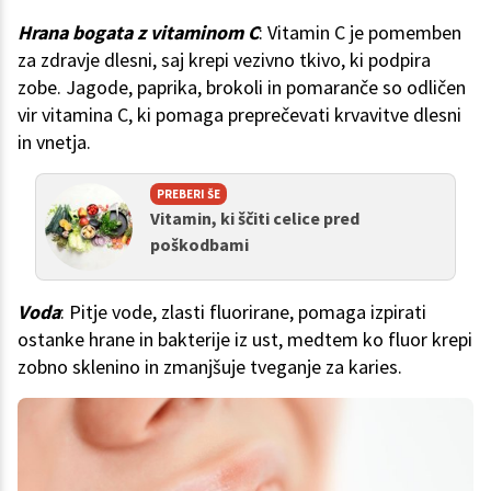
Hrana bogata z vitaminom C
: Vitamin C je pomemben
za zdravje dlesni, saj krepi vezivno tkivo, ki podpira
zobe. Jagode, paprika, brokoli in pomaranče so odličen
vir vitamina C, ki pomaga preprečevati krvavitve dlesni
in vnetja.
PREBERI ŠE
Vitamin, ki ščiti celice pred
poškodbami
Voda
: Pitje vode, zlasti fluorirane, pomaga izpirati
ostanke hrane in bakterije iz ust, medtem ko fluor krepi
zobno sklenino in zmanjšuje tveganje za karies.