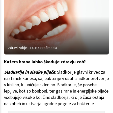
Zdravi zobje
FOTO: Profimedia
Katera hrana lahko škoduje zdravju zob?
Sladkarije in sladke pijače
: Sladkor je glavni krivec za
nastanek kariesa, saj bakterije v ustih sladkor pretvorijo
v kislino, ki uničuje sklenino. Sladkarije, še posebej
lepljive, kot so bonboni, ter gazirane in energijske pijače
vsebujejo visoke količine sladkorja, ki dlje časa ostaja
na zobeh in ustvarja ugodne pogoje za bakterije.