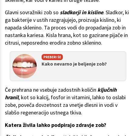
Glavni sovražniki zob so
sladkorji in kisline
. Sladkor, ki
ga bakterije v ustih razgrajujejo, proizvaja kislino, ki
napada sklenino. Ta proces vodi do propadanja zob in
nastanka kariesa. Kisla hrana, kot so gazirane pijače in
citrusi, neposredno erodira zobno sklenino.
PREBERI ŠE
Kako nevarno je beljenje zob?
Če prehrana ne vsebuje zadostnih količin
ključnih
hranil
, kot so kalcij, fosfor in vitamini, lahko to oslabi
zobe, poveča dovzetnost za vnetje dlesni in vodi v
slabšo regeneracijo ustnega tkiva.
Katera živila lahko podpirajo zdravje zob?