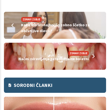
ZDRAVI ZOBJE
Kako izbrati najboljšo zobno ščetko za
občutljive dlesni?
ZDRAVI ZOBJE
Načini zdravljenja paradontalne bolezni
SORODNI ČLANKI