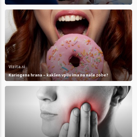
Vizita.si
Kariogena hrana – kakšen vpliv ima na naše zobe?