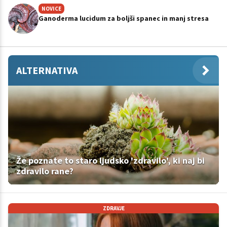
NOVICE
Ganoderma lucidum za boljši spanec in manj stresa
ALTERNATIVA
Že poznate to staro ljudsko 'zdravilo', ki naj bi
zdravilo rane?
ZDRAVJE