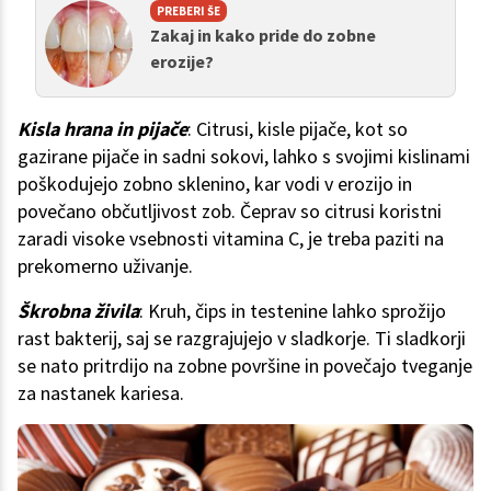
PREBERI ŠE
Zakaj in kako pride do zobne
erozije?
Kisla hrana in pijače
: Citrusi, kisle pijače, kot so
gazirane pijače in sadni sokovi, lahko s svojimi kislinami
poškodujejo zobno sklenino, kar vodi v erozijo in
povečano občutljivost zob. Čeprav so citrusi koristni
zaradi visoke vsebnosti vitamina C, je treba paziti na
prekomerno uživanje.
Škrobna živila
: Kruh, čips in testenine lahko sprožijo
rast bakterij, saj se razgrajujejo v sladkorje. Ti sladkorji
se nato pritrdijo na zobne površine in povečajo tveganje
za nastanek kariesa.