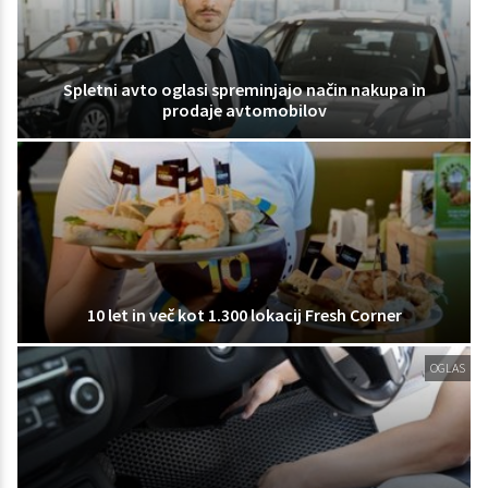
Spletni avto oglasi spreminjajo način nakupa in
prodaje avtomobilov
10 let in več kot 1.300 lokacij Fresh Corner
OGLAS