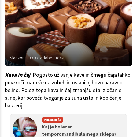
Sladkor
FOTO: Adobe Stock
Kava in čaj
: Pogosto uživanje kave in črnega čaja lahko
povzroči madeže na zobeh in oslabi njihovo naravno
belino. Poleg tega kava in čaj zmanjšujeta izločanje
sline, kar poveča tveganje za suha usta in kopičenje
bakterij.
PREBERI ŠE
Kaj je bolezen
temporomandibularnega sklepa?