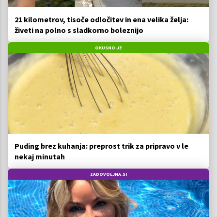
21 kilometrov, tisoče odločitev in ena velika želja:
živeti na polno s sladkorno boleznijo
OKUSNO.JE
Puding brez kuhanja: preprost trik za pripravo v le
nekaj minutah
ZADOVOLJNA.SI