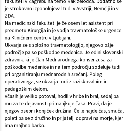
fakulteti v Zagrebu na temo Rak želodca. Dodatno se
je strokovno izpopolnjeval tudi v Avstriji, Nemčiji in v
ZDA.
Na medicinski fakulteti je že osem let asistent pri
predmetu Kirurgija in je vodja travmatološke urgence
na Kliničnem centru v Ljubljani.
Ukvarja se s splošno travmatologijo, njegovo ožje
področje pa so poškodbe medenice. Je edini slovenski
zdravnik, ki je član Mednarodnega konsenzusa za
poškodbe medenice in na tem področju sodeluje tudi
pri organiziranju mednarodnih srečanj. Poleg
operativnega, se ukvarja tudi z raziskovalnim in
pedagoškim delom.
Včasih je veliko potoval, hodil v hribe in bral, sedaj pa
mu za te dejavnosti primanjkuje časa. Pravi, da je
njegov osebni konjiček družina. Če le najde čas, smuča,
poleti pa se z družino in prijatelji odpravi na morje, kjer
ima majhno barko.