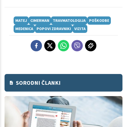
MATEJ
CIMERMAN
TRAVMATOLOGIJA
POŠKODBE
MEDENICA
POPOVI ZDRAVNIKI
VIZITA
SORODNI ČLANKI