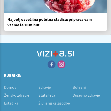
Najbolj osvežilna poletna sladica: priprava vam
vzame le 10 minut
RUBRIKE:
Domov
Zdravje
Bolezni
Žensko zdravje
Zlata leta
Duševno zdravje
Estetika
Življenjske zgodbe