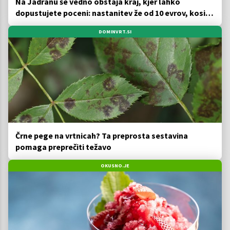
Na Jadranu še vedno obstaja kraj, kjer lahko
dopustujete poceni: nastanitev že od 10 evrov, kosilo
za pet evrov
DOMINVRT.SI
Črne pege na vrtnicah? Ta preprosta sestavina
pomaga preprečiti težavo
OKUSNO.JE