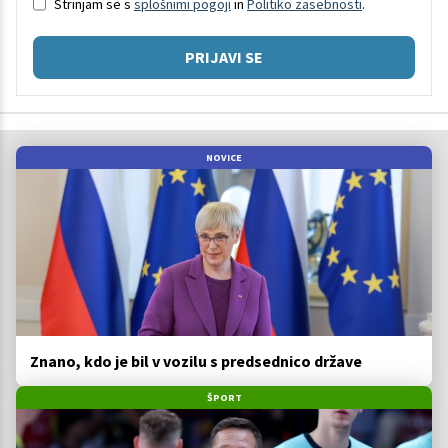
Strinjam se s
splošnimi pogoji
in
Politiko zasebnosti
.
PRIJAVI SE
NOVICE
Znano, kdo je bil v vozilu s predsednico države
ŠPORT