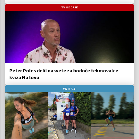
TV ODDAJE
Peter Poles delil nasvete za bodoče tekmovalce
kviza Na lovu
VIZITA.SI