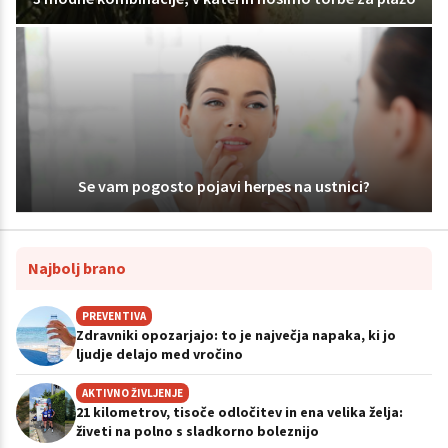
Se vam pogosto pojavi herpes na ustnici?
Najbolj brano
PREVENTIVA
Zdravniki opozarjajo: to je največja napaka, ki jo
ljudje delajo med vročino
AKTIVNO ŽIVLJENJE
21 kilometrov, tisoče odločitev in ena velika želja:
živeti na polno s sladkorno boleznijo