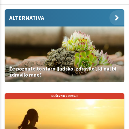
ALTERNATIVA
Že poznate to staro ljudsko 'zdravilo', ki naj bi
zdravilo rane?
DUŠEVNO ZDRAVJE