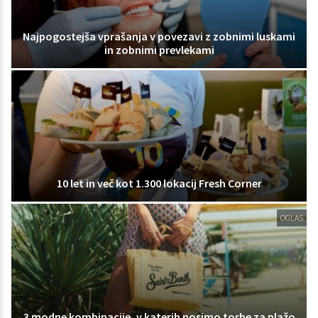
Najpogostejša vprašanja v povezavi z zobnimi luskami
in zobnimi prevlekami
10 let in več kot 1.300 lokacij Fresh Corner
OGLAS
3 modne kombinacije, v katerih nosimo torbe za plažo