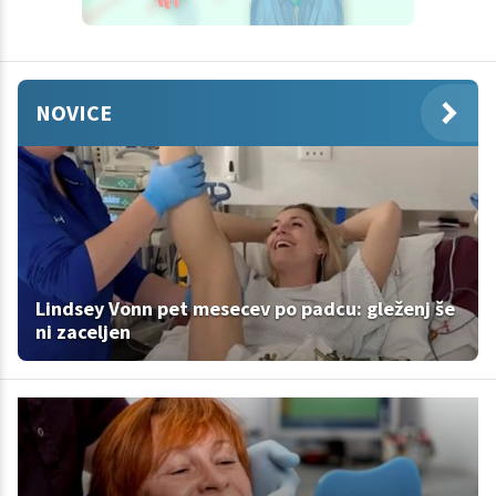
NOVICE
Lindsey Vonn pet mesecev po padcu: gleženj še
ni zaceljen