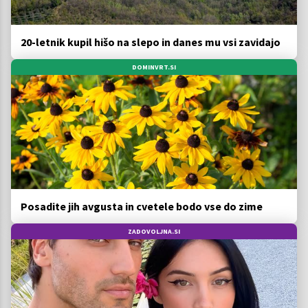
20-letnik kupil hišo na slepo in danes mu vsi zavidajo
DOMINVRT.SI
Posadite jih avgusta in cvetele bodo vse do zime
ZADOVOLJNA.SI