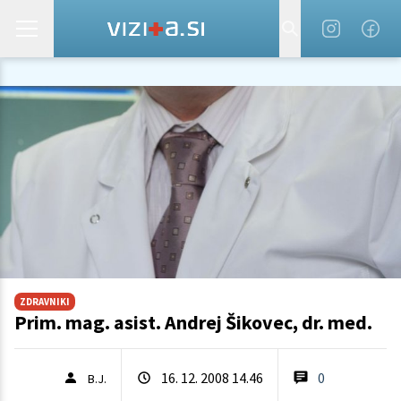
ZDRAVNIKI
Prim. mag. asist. Andrej Šikovec, dr. med.
16. 12. 2008 14.46
0
B.J.