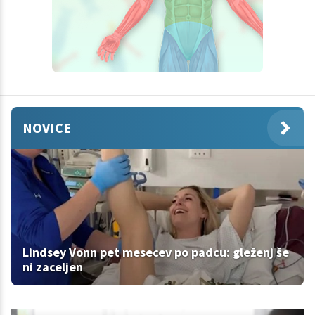
NOVICE
Lindsey Vonn pet mesecev po padcu: gleženj še
ni zaceljen