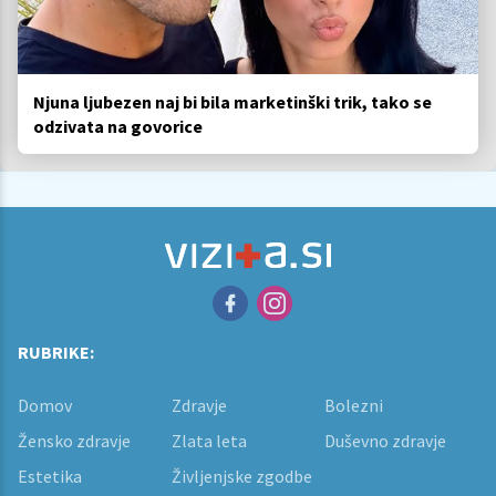
Njuna ljubezen naj bi bila marketinški trik, tako se
odzivata na govorice
RUBRIKE:
Domov
Zdravje
Bolezni
Žensko zdravje
Zlata leta
Duševno zdravje
Estetika
Življenjske zgodbe