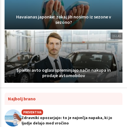
Havaianas japonke: zakaj jih nosimo iz sezone v
sezono?
OGLAS
Spletni avto oglasi spreminjajo način nakupa in
prodaje avtomobilov
Najbolj brano
PREVENTIVA
Zdravniki opozarjajo: to je največja napaka, ki jo
ljudje delajo med vročino