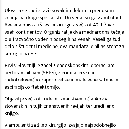
Ukvarja se tudi z raziskovalnim delom in prenosom
znanja na druge specialiste. Do sedaj so ga v ambulanti
Avelana obiskali številni kirurgi iz več kot 40 držav z
vseh kontinentov. Organiziral je dva mednarodna tečaja
o ultrazvočno vodenih posegih na venah. Veseli ga tudi
delo s študenti medicine; dva mandata je bil asistent za
kirurgijo na MF.
Prvi v Sloveniji je začel z endoskopskimi operacijami
perforantnih ven (SEPS), z endolasersko in
radiofrekvenčno zaporo velike in male vene safene in
aspiracijsko flebektomijo.
Objavil je več kot trideset znanstvenih člankov v
slovenskih in tujih znanstvenih revijah ter uredil eno
knjigo.
V ambulanti za žilno kirurgijo izvajajo najsodobnejšo