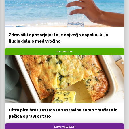
Zdravniki opozarjajo: to je največja napaka, ki jo
ljudje delajo med vročino
OKUSNO.JE
Hitra pita brez testa: vse sestavine samo zmešate in
pečica opravi ostalo
ZADOVOLJNA.SI