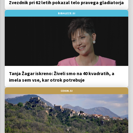
Zvezdnik pri 62 letih pokazal telo pravega gladiatorja
BIBALEZE.SI
Tanja Žagar iskreno: Živeli smo na 40 kvadratih, a
imela sem vse, kar otrok potrebuje
CEKIN.SI