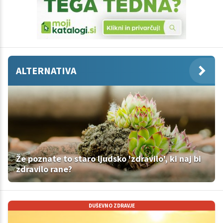
ALTERNATIVA
Že poznate to staro ljudsko 'zdravilo', ki naj bi
zdravilo rane?
DUŠEVNO ZDRAVJE