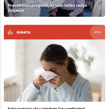
Preventivni pregledi, ki vam lahko rešijo
življenje
Anketa
Arhiv
Kako pogosto ste v zimskem času prehlajeni?