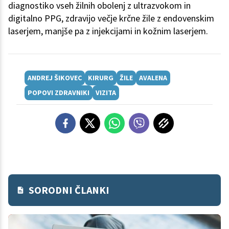
diagnostiko vseh žilnih obolenj z ultrazvokom in
digitalno PPG, zdravijo večje krčne žile z endovenskim
laserjem, manjše pa z injekcijami in kožnim laserjem.
ANDREJ ŠIKOVEC
KIRURG
ŽILE
AVALENA
POPOVI ZDRAVNIKI
VIZITA
SORODNI ČLANKI