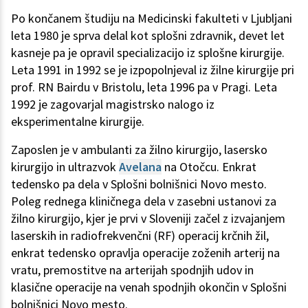
Po končanem študiju na Medicinski fakulteti v Ljubljani
leta 1980 je sprva delal kot splošni zdravnik, devet let
kasneje pa je opravil specializacijo iz splošne kirurgije.
Leta 1991 in 1992 se je izpopolnjeval iz žilne kirurgije pri
prof. RN Bairdu v Bristolu, leta 1996 pa v Pragi. Leta
1992 je zagovarjal magistrsko nalogo iz
eksperimentalne kirurgije.
Zaposlen je v ambulanti za žilno kirurgijo, lasersko
kirurgijo in ultrazvok
Avelana
na Otočcu. Enkrat
tedensko pa dela v Splošni bolnišnici Novo mesto.
Poleg rednega kliničnega dela v zasebni ustanovi za
žilno kirurgijo, kjer je prvi v Sloveniji začel z izvajanjem
laserskih in radiofrekvenčni (RF) operacij krčnih žil,
enkrat tedensko opravlja operacije zoženih arterij na
vratu, premostitve na arterijah spodnjih udov in
klasične operacije na venah spodnjih okončin v Splošni
bolnišnici Novo mesto.