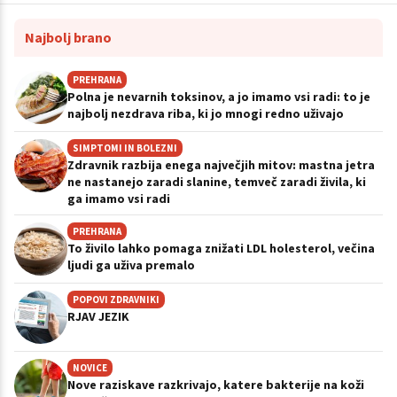
Najbolj brano
PREHRANA
Polna je nevarnih toksinov, a jo imamo vsi radi: to je
najbolj nezdrava riba, ki jo mnogi redno uživajo
SIMPTOMI IN BOLEZNI
Zdravnik razbija enega največjih mitov: mastna jetra
ne nastanejo zaradi slanine, temveč zaradi živila, ki
ga imamo vsi radi
PREHRANA
To živilo lahko pomaga znižati LDL holesterol, večina
ljudi ga uživa premalo
POPOVI ZDRAVNIKI
RJAV JEZIK
NOVICE
Nove raziskave razkrivajo, katere bakterije na koži