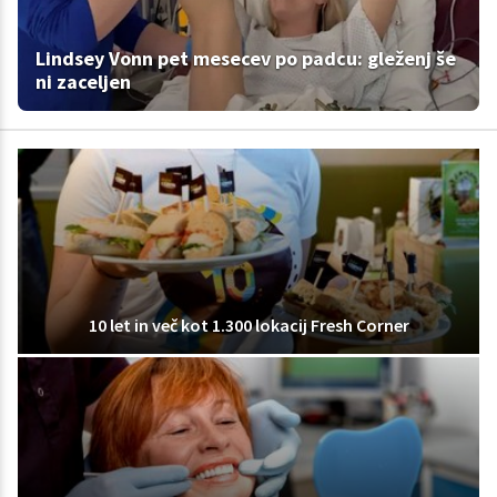
Lindsey Vonn pet mesecev po padcu: gleženj še
ni zaceljen
10 let in več kot 1.300 lokacij Fresh Corner