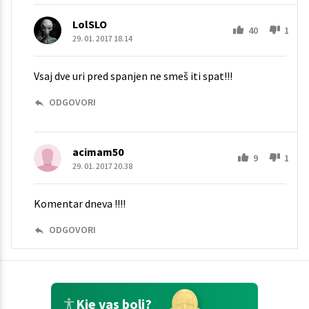
LolSLO
40
1
29. 01. 2017 18.14
Vsaj dve uri pred spanjen ne smeš iti spat!!!
ODGOVORI
acimam50
9
1
29. 01. 2017 20.38
Komentar dneva !!!!
ODGOVORI
Kje vas boli?