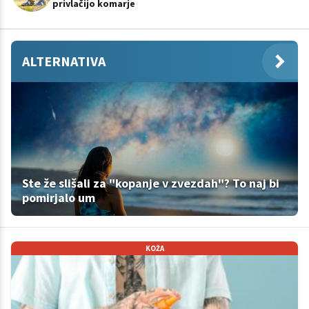
privlačijo komarje
ALTERNATIVA
Ste že slišali za "kopanje v zvezdah"? To naj bi
pomirjalo um
KOŽA