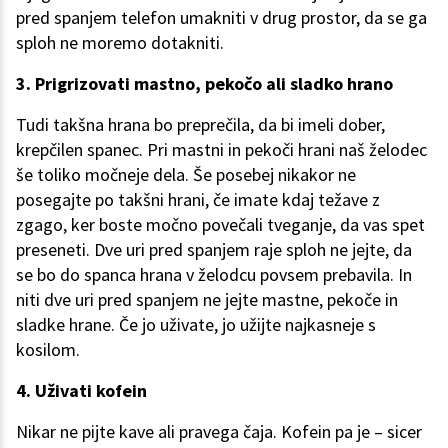
pred spanjem telefon umakniti v drug prostor, da se ga
sploh ne moremo dotakniti.
3. Prigrizovati mastno, pekočo ali sladko hrano
Tudi takšna hrana bo preprečila, da bi imeli dober,
krepčilen spanec. Pri mastni in pekoči hrani naš želodec
še toliko močneje dela. Še posebej nikakor ne
posegajte po takšni hrani, če imate kdaj težave z
zgago, ker boste močno povečali tveganje, da vas spet
preseneti. Dve uri pred spanjem raje sploh ne jejte, da
se bo do spanca hrana v želodcu povsem prebavila. In
niti dve uri pred spanjem ne jejte mastne, pekoče in
sladke hrane. Če jo uživate, jo užijte najkasneje s
kosilom.
4. Uživati kofein
Nikar ne pijte kave ali pravega čaja. Kofein pa je – sicer