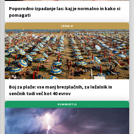
Poporodno izpadanje las: kaj je normalno in kako si
pomagati
CEKIN.SI
Boj za plaže: vse manj brezplačnih, za ležalnik in
senčnik tudi več kot 40 evrov
DOMINVRT.SI