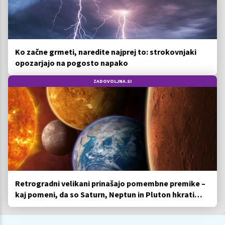
Ko začne grmeti, naredite najprej to: strokovnjaki
opozarjajo na pogosto napako
ZADOVOLJNA.SI
Retrogradni velikani prinašajo pomembne premike –
kaj pomeni, da so Saturn, Neptun in Pluton hkrati
retrogradni?