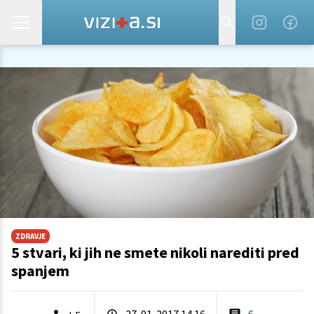
ZDRAVJE
5 stvari, ki jih ne smete nikoli narediti pred
spanjem
27. 01. 2017 14.16
6