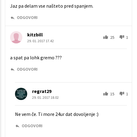
Jaz pa delam vse našteto pred spanjem.
ODGOVORI
kitzbill
25
1
29. 01. 2017 17.42
a spat pa lohk gremo ???
ODGOVORI
regrat29
15
1
29. 01. 2017 18.02
Ne vem če. Ti more 24ur dat dovoljenje :)
ODGOVORI