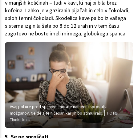
v manjših količinah – tudi v kavi, ki naj bi bila brez
kofeina. Lahko je v gaziranih pijačah in celo v čokoladi,
sploh temni čokoladi. Skodelica kave pa bo iz vašega
sistema izginila šele po 8 do 12 urah in v tem času
zagotovo ne boste imeli mirnega, globokega spanca.
Vsaj pol ure pred spanjem morate nameniti sprostitvi
možganov. Ne delajte ničesar, kar jih bo stimuliralo.
FOTO:
Thinkstock
5. Se ne sproščati