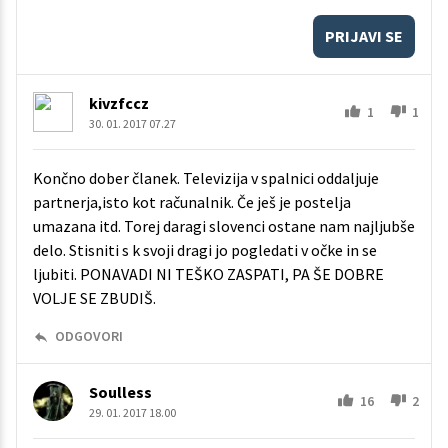
PRIJAVI SE
kivzfccz
1
1
30. 01. 2017 07.27
Končno dober članek. Televizija v spalnici oddaljuje
partnerja,isto kot računalnik. Če ješ je postelja
umazana itd. Torej daragi slovenci ostane nam najljubše
delo. Stisniti s k svoji dragi jo pogledati v očke in se
ljubiti. PONAVADI NI TEŠKO ZASPATI, PA ŠE DOBRE
VOLJE SE ZBUDIŠ.
ODGOVORI
Soulless
16
2
29. 01. 2017 18.00