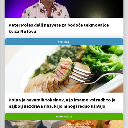
Peter Poles delil nasvete za bodoče tekmovalce
kviza Na lovu
VIZITA.SI
Polna je nevarnih toksinov, a jo imamo vsi radi: to je
najbolj nezdrava riba, ki jo mnogi redno uživajo
OKUSNO.JE