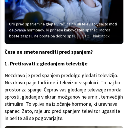
Uro pred spanjem ne glejte v računalnik ali televizor, saj to moti
delovanje hormonov, ki prinese kakovosten spanec. Morda
boste zaspali, ne boste pa dobro spali.
FOTO: Thinkstock
Česa ne smete narediti pred spanjem?
1. Pretiravati z gledanjem televizije
Nezdravo je pred spanjem predolgo gledati televizijo.
Nezdravo pa je tudi imeti televizor v spalnici. To naj bo
prostor za spanje. Čeprav vas gledanje televizije morda
sprosti, gledanje v ekran možganov ne umiri, temveč jih
stimulira. To vpliva na izločanje hormona, ki uravnava
spanec. Zato, raje uro pred spanjem televizor ugasnite
in berite ali se pogovarjajte.