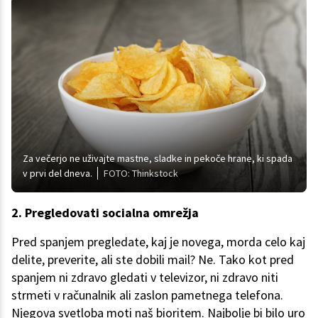
Za večerjo ne uživajte mastne, sladke in pekoče hrane, ki spada
v prvi del dneva.
FOTO: Thinkstock
2. Pregledovati socialna omrežja
Pred spanjem pregledate, kaj je novega, morda celo kaj
delite, preverite, ali ste dobili mail? Ne. Tako kot pred
spanjem ni zdravo gledati v televizor, ni zdravo niti
strmeti v računalnik ali zaslon pametnega telefona.
Njegova svetloba moti naš bioritem. Najbolje bi bilo uro