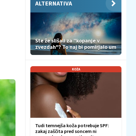
ALTERNATIVA
Ste že slišali za "kopanje v
zvezdah"? To naj bi pomirjalo um
KOŽA
Tudi temnejša koža potrebuje SPF:
zakaj zaščita pred soncem ni