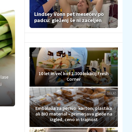
Lindsey Vonn pet mesecev po
padcu: gleženj še ni zaceljen
10 let in več kot 1.300 lokacij Fresh
 lase
Corner
i
OGLAS
Embalaža za pecivo: karton, plastika
ali BIO material – primerjava glede na
izgled, ceno in trajnost