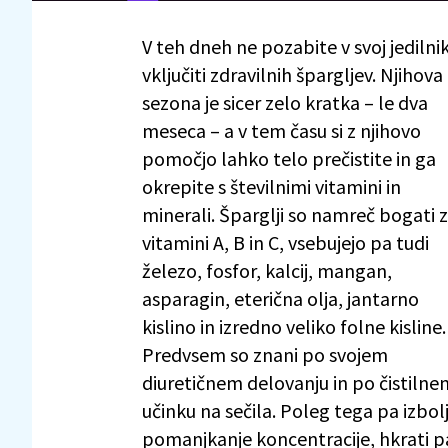
V teh dneh ne pozabite v svoj jedilni
vključiti zdravilnih špargljev. Njihova
sezona je sicer zelo kratka – le dva
meseca – a v tem času si z njihovo
pomočjo lahko telo prečistite in ga
okrepite s številnimi vitamini in
minerali. Šparglji so namreč bogati z
vitamini A, B in C, vsebujejo pa tudi
železo, fosfor, kalcij, mangan,
asparagin, eterična olja, jantarno
kislino in izredno veliko folne kisline.
Predvsem so znani po svojem
diuretičnem delovanju in po čistilne
učinku na sečila. Poleg tega pa izbol
pomanjkanje koncentracije, hkrati pa