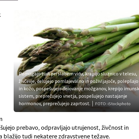
k
Pomagajo tudi pri slabem vidu, krepijo sluznico v telesu,
živčevje, delujejo pomlajevalno in poživljajoče, polepšajo
in kožo, pospešujejo delovanje možganov, krepijo imunsk
sistem, preprečujejo vnetja, pospešujejo nastajanje
hormonov, preprečujejo zaprtost.
FOTO: iStockphoto
m
jšujejo prebavo, odpravljajo utrujenost, živčnost in
 blažijo tudi nekatere zdravstvene težave.