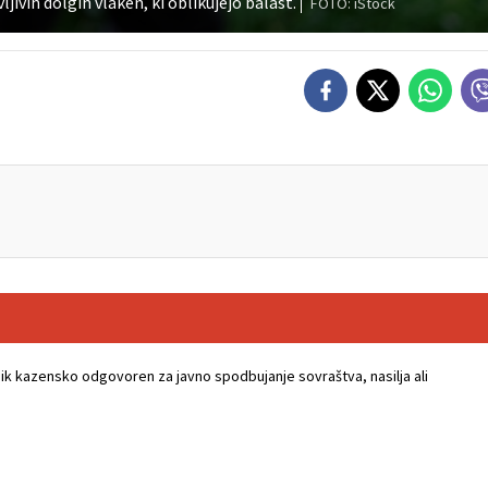
ivih dolgih vlaken, ki oblikujejo balast.
FOTO: iStock
k kazensko odgovoren za javno spodbujanje sovraštva, nasilja ali