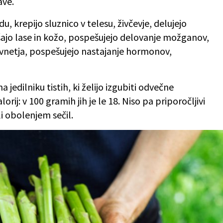
ave.
, krepijo sluznico v telesu, živčevje, delujejo
šajo lase in kožo, pospešujejo delovanje možganov,
 vnetja, pospešujejo nastajanje hormonov,
 jedilniku tistih, ki želijo izgubiti odvečne
rij: v 100 gramih jih je le 18. Niso pa priporočljivi
i obolenjem sečil.