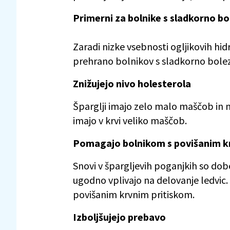
Primerni za bolnike s sladkorno bo
Zaradi nizke vsebnosti ogljikovih hi
prehrano bolnikov s sladkorno bolez
Znižujejo nivo holesterola
Šparglji imajo zelo malo maščob in nič
imajo v krvi veliko maščob.
Pomagajo bolnikom s povišanim kr
Snovi v špargljevih poganjkih so dobe
ugodno vplivajo na delovanje ledvic. 
povišanim krvnim pritiskom.
Izboljšujejo prebavo