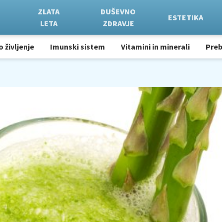
ZLATA
DUŠEVNO
ESTETIKA
LETA
ZDRAVJE
o življenje
Imunski sistem
Vitamini in minerali
Pre