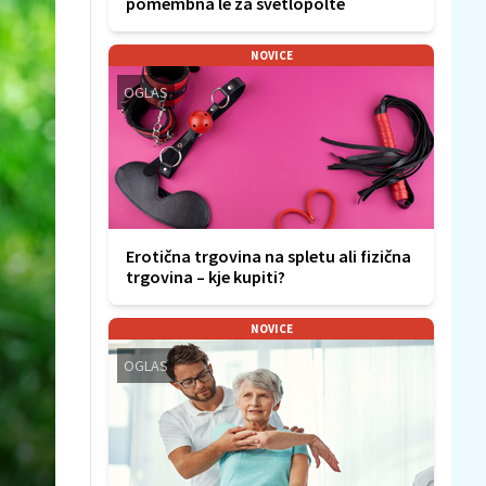
pomembna le za svetlopolte
NOVICE
OGLAS
Erotična trgovina na spletu ali fizična
trgovina – kje kupiti?
NOVICE
OGLAS