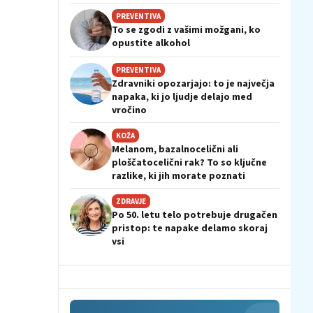
PREVENTIVA
To se zgodi z vašimi možgani, ko
opustite alkohol
PREVENTIVA
Zdravniki opozarjajo: to je največja
napaka, ki jo ljudje delajo med
vročino
KOŽA
Melanom, bazalnocelični ali
ploščatocelični rak? To so ključne
razlike, ki jih morate poznati
ZDRAVJE
Po 50. letu telo potrebuje drugačen
pristop: te napake delamo skoraj
vsi