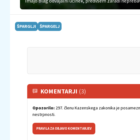
Imajo blag odvajalni učinek, predvsem zaradi neprebavlj
ŠPARGLJI
ŠPARGELJ
KOMENTARJI
(3)
Opozorilo:
297. členu Kazenskega zakonika je posamezni
nestrpnosti.
PRAVILA ZA OBJAVO KOMENTARJEV