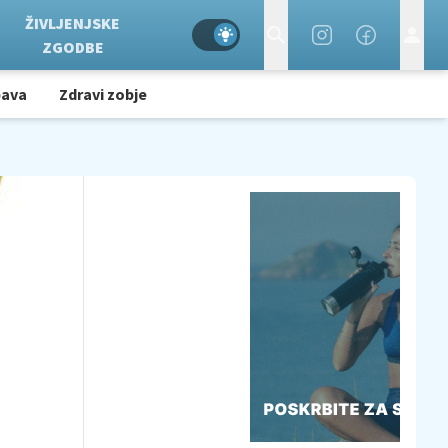
ŽIVLJENJSKE
ZGODBE
bava
Zdravi zobje