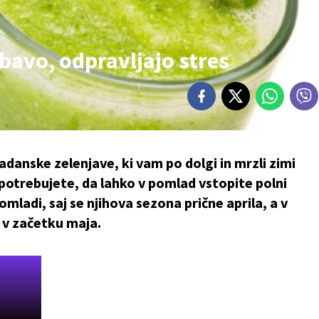
rebavo, odpravljajo stres
adanske zelenjave, ki vam po dolgi in mrzli zimi
h potrebujete, da lahko v pomlad vstopite polni
pomladi, saj se njihova sezona prične aprila, a v
v v začetku maja.