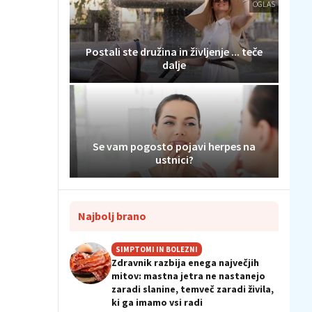
OGLAS
Postali ste družina in življenje ... teče
dalje
Se vam pogosto pojavi herpes na
ustnici?
Najbolj brano
SIMPTOMI IN BOLEZNI
Zdravnik razbija enega največjih
mitov: mastna jetra ne nastanejo
zaradi slanine, temveč zaradi živila,
ki ga imamo vsi radi