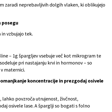
 zaradi neprebavljivih dolgih vlaken, ki oblikujejo
m posegu
in vzbujajo tek.
sline – 1g špargljev vsebuje več kot mikrogram te
 sodeluje pri nastajanju krvi in hormonov – so
v maternici.
pomanjkanje koncentracije in prezgodaj osivele
, lahko povzroča utrujenost, živčnost,
j osivele lase. A šparglji so bogati s folno