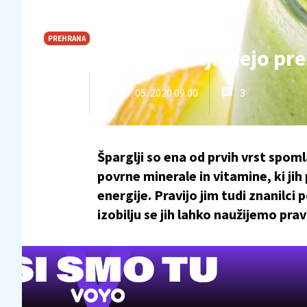
PREHRANA
Čistijo telo, izboljšujejo p
19. 05. 2020 09.00
3
K.B.
Šparglji so ena od prvih vrst spoml
povrne minerale in vitamine, ki ji
energije. Pravijo jim tudi znanilci 
izobilju se jih lahko naužijemo pra