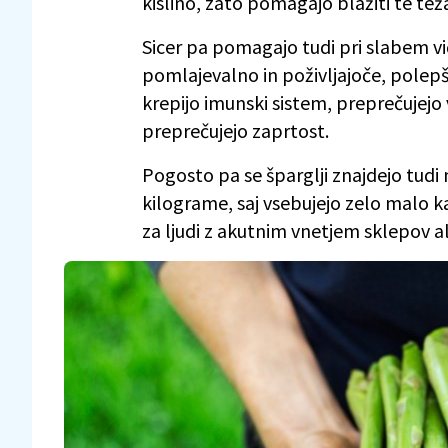
kislino, zato pomagajo blažiti te tež
Sicer pa pomagajo tudi pri slabem vidu
pomlajevalno in poživljajoče, polep
krepijo imunski sistem, preprečujejo
preprečujejo zaprtost.
Pogosto pa se šparglji znajdejo tudi na
kilograme, saj vsebujejo zelo malo kalo
za ljudi z akutnim vnetjem sklepov al