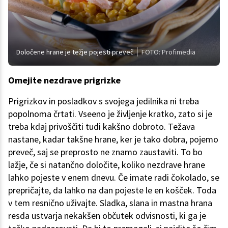
Določene hrane je težje pojesti preveč.
FOTO: Profimedia
Omejite nezdrave prigrizke
Prigrizkov in posladkov s svojega jedilnika ni treba
popolnoma črtati. Vseeno je življenje kratko, zato si je
treba kdaj privoščiti tudi kakšno dobroto. Težava
nastane, kadar takšne hrane, ker je tako dobra, pojemo
preveč, saj se preprosto ne znamo zaustaviti. To bo
lažje, če si natančno določite, koliko nezdrave hrane
lahko pojeste v enem dnevu. Če imate radi čokolado, se
prepričajte, da lahko na dan pojeste le en košček. Toda
v tem resnično uživajte. Sladka, slana in mastna hrana
resda ustvarja nekakšen občutek odvisnosti, ki ga je