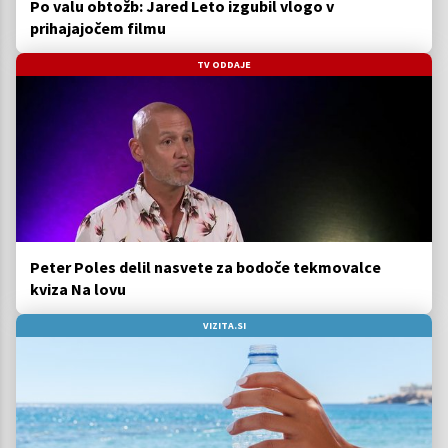
Po valu obtožb: Jared Leto izgubil vlogo v
prihajajočem filmu
TV ODDAJE
Peter Poles delil nasvete za bodoče tekmovalce
kviza Na lovu
VIZITA.SI