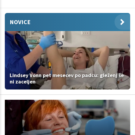
NOVICE
Lindsey Vonn pet mesecev po padcu: gleženj še
ni zaceljen