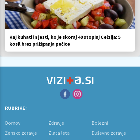
Kaj kuhati in jesti, ko je skoraj 40 stopinj Celzija: 5
kosil brez prižiganja pečice
RUBRIKE:
Domov
Zdravje
Bolezni
Žensko zdravje
Zlata leta
Duševno zdravje