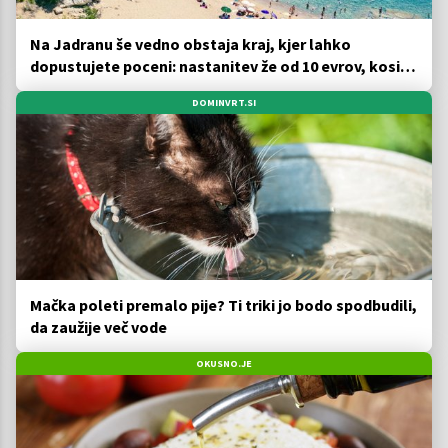
Na Jadranu še vedno obstaja kraj, kjer lahko
dopustujete poceni: nastanitev že od 10 evrov, kosilo
za pet evrov
DOMINVRT.SI
Mačka poleti premalo pije? Ti triki jo bodo spodbudili,
da zaužije več vode
OKUSNO.JE