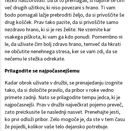
težko nadzorovati. Da bi to premagali, si najdite še čim
več drugih užitkov, ki niso povezani s hrano. Ti vam
bodo pomagali lažje prebroditi željo, da si privoščite še
drug košček. Prav tako pazite, da si privoščite samo
nezdravo hrano, ki si je res želite. Ne vzemite kar
vsakega piškota, ki vam ga kdo ponudi. Pomembno ni
le, da uživate čim bolj zdravo hrano, temveč da hkrati
ne občutite nenehnega stresa, ker se vam zdi, da se
nečemu le stežka odrekate.
Prilagodite se najpočasnejšemu
Kadar obrok uživate v družbi, se prenajedanju izognite
tako, da si določite pravilo, da pribor v roke vedno
primete zadnji. Nato se prilagodite tempu jedca, ki je
najpočasnejši. Prav v družbi največkrat pojemo preveč,
zato preizkusite še naslednji nasvet. Prenehajte jesti,
ko prvi odloži pribor. Zelo mogoče je, da ste v tem času
že pojedli, kolikor vaše telo dejansko potrebuje.