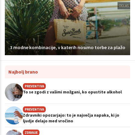
OGLAS
3 modne kombinacije, v katerih nosimo torbe za plažo
Najbolj brano
PREVENTIVA
To se zgodi z vašimi možgani, ko opustite alkohol
PREVENTIVA
Zdravniki opozarjajo: to je največja napaka, ki jo
ljudje delajo med vročino
ZDRAVJE