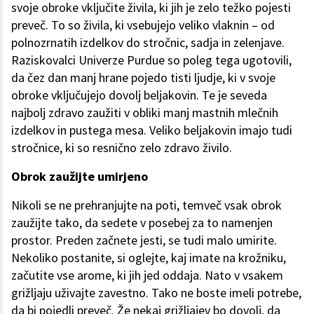
svoje obroke vključite živila, ki jih je zelo težko pojesti
preveč. To so živila, ki vsebujejo veliko vlaknin – od
polnozrnatih izdelkov do stročnic, sadja in zelenjave.
Raziskovalci Univerze Purdue so poleg tega ugotovili,
da čez dan manj hrane pojedo tisti ljudje, ki v svoje
obroke vključujejo dovolj beljakovin. Te je seveda
najbolj zdravo zaužiti v obliki manj mastnih mlečnih
izdelkov in pustega mesa. Veliko beljakovin imajo tudi
stročnice, ki so resnično zelo zdravo živilo.
Obrok zaužijte umirjeno
Nikoli se ne prehranjujte na poti, temveč vsak obrok
zaužijte tako, da sedete v posebej za to namenjen
prostor. Preden začnete jesti, se tudi malo umirite.
Nekoliko postanite, si oglejte, kaj imate na krožniku,
začutite vse arome, ki jih jed oddaja. Nato v vsakem
grižljaju uživajte zavestno. Tako ne boste imeli potrebe,
da bi pojedli preveč. Že nekaj grižljajev bo dovolj, da