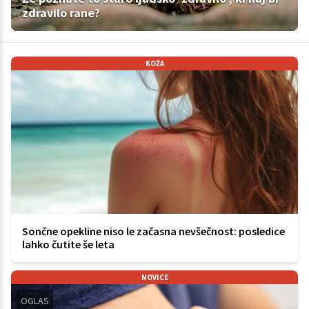
zdravilo rane?
KOŽA
Sončne opekline niso le začasna nevšečnost: posledice
lahko čutite še leta
NOVICE
OGLAS