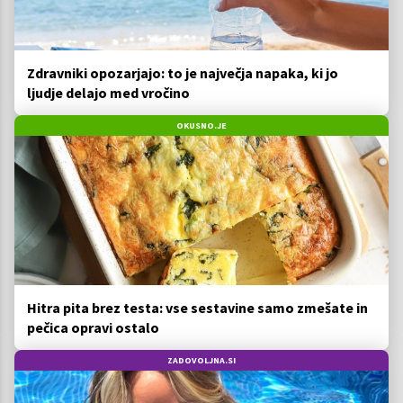
Zdravniki opozarjajo: to je največja napaka, ki jo
ljudje delajo med vročino
OKUSNO.JE
Hitra pita brez testa: vse sestavine samo zmešate in
pečica opravi ostalo
ZADOVOLJNA.SI