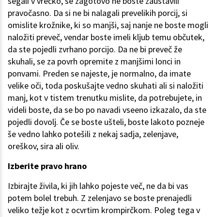
segali v vrečko, se zagotovo ne boste zaustavili
pravočasno. Da si ne bi nalagali prevelikih porcij, si
omislite krožnike, ki so manjši, saj nanje ne boste mogli
naložiti preveč, vendar boste imeli kljub temu občutek,
da ste pojedli zvrhano porcijo. Da ne bi preveč že
skuhali, se za povrh opremite z manjšimi lonci in
ponvami. Preden se najeste, je normalno, da imate
velike oči, toda poskušajte vedno skuhati ali si naložiti
manj, kot v tistem trenutku mislite, da potrebujete, in
videli boste, da se bo po navadi vseeno izkazalo, da ste
pojedli dovolj. Če se boste ušteli, boste lakoto pozneje
še vedno lahko potešili z nekaj sadja, zelenjave,
oreškov, sira ali oliv.
Izberite pravo hrano
Izbirajte živila, ki jih lahko pojeste več, ne da bi vas
potem bolel trebuh. Z zelenjavo se boste prenajedli
veliko težje kot z ocvrtim krompirčkom. Poleg tega v