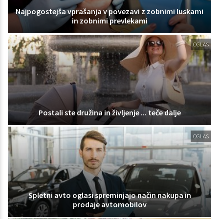
Najpogostejša vprašanja v povezavi z zobnimi luskami
in zobnimi prevlekami
OGLAS
Postali ste družina in življenje ... teče dalje
OGLAS
Spletni avto oglasi spreminjajo način nakupa in
prodaje avtomobilov