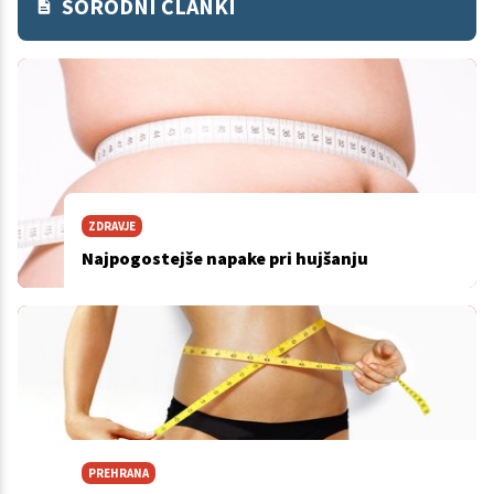
SORODNI ČLANKI
ZDRAVJE
Najpogostejše napake pri hujšanju
PREHRANA