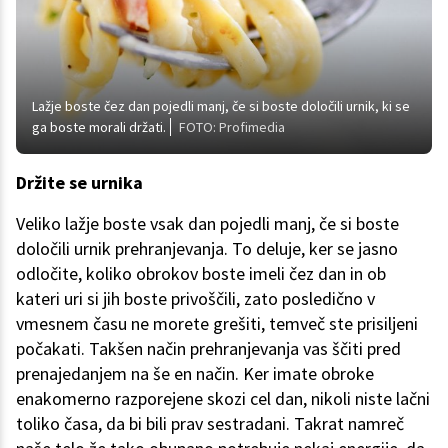
Lažje boste čez dan pojedli manj, če si boste določili urnik, ki se
ga boste morali držati.
FOTO: Profimedia
Držite se urnika
Veliko lažje boste vsak dan pojedli manj, če si boste
določili urnik prehranjevanja. To deluje, ker se jasno
odločite, koliko obrokov boste imeli čez dan in ob
kateri uri si jih boste privoščili, zato posledično v
vmesnem času ne morete grešiti, temveč ste prisiljeni
počakati. Takšen način prehranjevanja vas ščiti pred
prenajedanjem na še en način. Ker imate obroke
enakomerno razporejene skozi cel dan, nikoli niste lačni
toliko časa, da bi bili prav sestradani. Takrat namreč