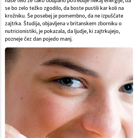
naše telo že tako obupano potrebuje nekaj energije, da
se bo zelo težko zgodilo, da boste pustili kar koli na
krožniku. Še posebej je pomembno, da ne izpuščate
zajtrka. Študija, objavljena v britanskem zborniku o
nutricionistiki, je pokazala, da ljudje, ki zajtrkujejo,
pozneje čez dan pojedo manj.