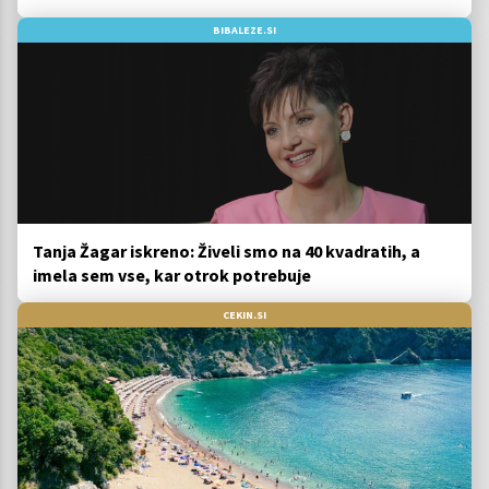
BIBALEZE.SI
Tanja Žagar iskreno: Živeli smo na 40 kvadratih, a
imela sem vse, kar otrok potrebuje
CEKIN.SI