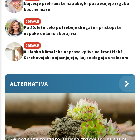
Največje prehranske napake, ki pospešujejo izgubo
kostne mase
ZDRAVJE
Po 50. letu telo potrebuje drugačen pristop: te
napake delamo skoraj vsi
ZDRAVJE
Ali lahko klimatska naprava vpliva na krvni tlak?
Strokovnjaki pojasnjujejo, kaj se dogaja s telesom
ALTERNATIVA
Že poznate to staro ljudsko 'zdravilo', ki naj bi