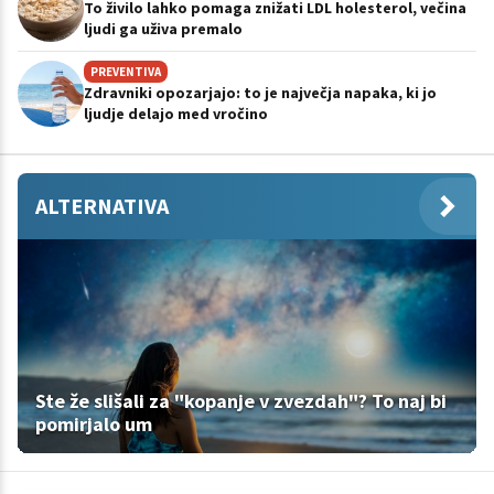
To živilo lahko pomaga znižati LDL holesterol, večina
ljudi ga uživa premalo
PREVENTIVA
Zdravniki opozarjajo: to je največja napaka, ki jo
ljudje delajo med vročino
ALTERNATIVA
Ste že slišali za "kopanje v zvezdah"? To naj bi
pomirjalo um