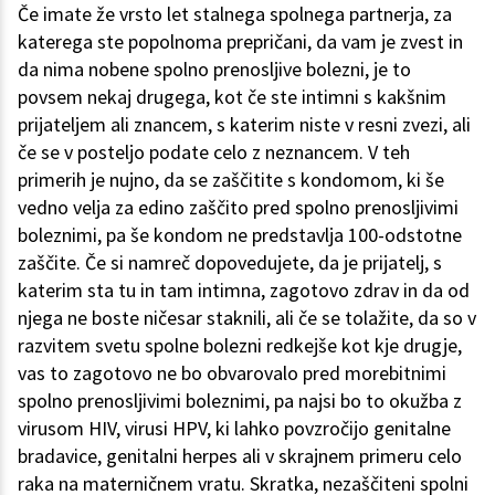
Če imate že vrsto let stalnega spolnega partnerja, za
katerega ste popolnoma prepričani, da vam je zvest in
da nima nobene spolno prenosljive bolezni, je to
povsem nekaj drugega, kot če ste intimni s kakšnim
prijateljem ali znancem, s katerim niste v resni zvezi, ali
če se v posteljo podate celo z neznancem. V teh
primerih je nujno, da se zaščitite s kondomom, ki še
vedno velja za edino zaščito pred spolno prenosljivimi
boleznimi, pa še kondom ne predstavlja 100-odstotne
zaščite. Če si namreč dopovedujete, da je prijatelj, s
katerim sta tu in tam intimna, zagotovo zdrav in da od
njega ne boste ničesar staknili, ali če se tolažite, da so v
razvitem svetu spolne bolezni redkejše kot kje drugje,
vas to zagotovo ne bo obvarovalo pred morebitnimi
spolno prenosljivimi boleznimi, pa najsi bo to okužba z
virusom HIV, virusi HPV, ki lahko povzročijo genitalne
bradavice, genitalni herpes ali v skrajnem primeru celo
raka na materničnem vratu. Skratka, nezaščiteni spolni