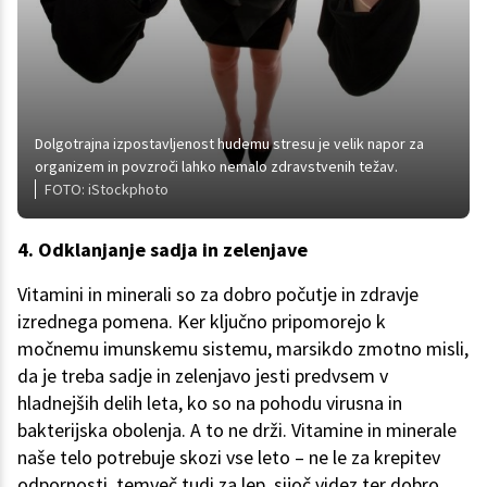
Dolgotrajna izpostavljenost hudemu stresu je velik napor za
organizem in povzroči lahko nemalo zdravstvenih težav.
FOTO: iStockphoto
4. Odklanjanje sadja in zelenjave
Vitamini in minerali so za dobro počutje in zdravje
izrednega pomena. Ker ključno pripomorejo k
močnemu imunskemu sistemu, marsikdo zmotno misli,
da je treba sadje in zelenjavo jesti predvsem v
hladnejših delih leta, ko so na pohodu virusna in
bakterijska obolenja. A to ne drži. Vitamine in minerale
naše telo potrebuje skozi vse leto – ne le za krepitev
odpornosti, temveč tudi za lep, sijoč videz ter dobro