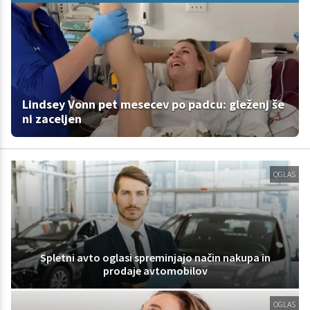
Lindsey Vonn pet mesecev po padcu: gleženj še
ni zaceljen
OGLAS
Spletni avto oglasi spreminjajo način nakupa in
prodaje avtomobilov
OGLAS