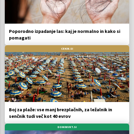
Poporodno izpadanje las: kaj je normalno in kako si
pomagati
CEKIN.SI
Boj za plaže: vse manj brezplačnih, za ležalnik in
senčnik tudi več kot 40 evrov
DOMINVRT.SI