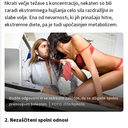
hkrati večje težave s koncentracijo, nekateri so bili
zaradi ekstremnega hujšanja celo sila razdražljivi in
slabe volje. Ena od nevarnosti, ki jih prinašajo hitre,
ekstremne diete, pa je tudi upočasnjen metabolizem.
Bodite odgovorni in se ustrezno zaščitite, da se izognite spolno
prenosljivim boleznim.
FOTO: iStockphoto
2. Nezaščiteni spolni odnosi