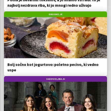
najbolj nezdrava riba, ki jo mnogi redno uživajo
OKUSNO.JE
Bolj sočno kot jogurtovo: poletno pecivo, ki vedno
uspe
ZADOVOLJNA.SI