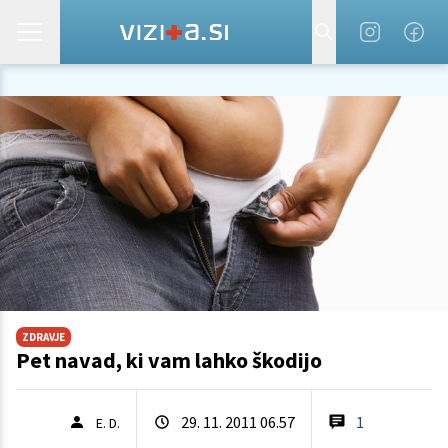
ZDRAVJE
Pet navad, ki vam lahko škodijo
29. 11. 2011 06.57
1
E. D.