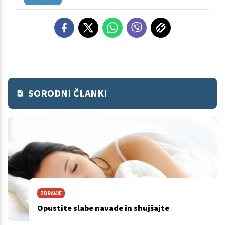
SORODNI ČLANKI
ZDRAVJE
Opustite slabe navade in shujšajte