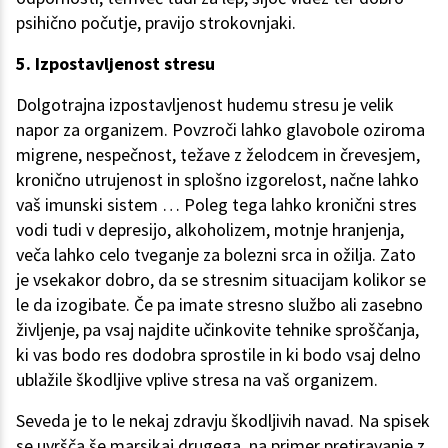
psihično počutje, pravijo strokovnjaki.
5. Izpostavljenost stresu
Dolgotrajna izpostavljenost hudemu stresu je velik
napor za organizem. Povzroči lahko glavobole oziroma
migrene, nespečnost, težave z želodcem in črevesjem,
kronično utrujenost in splošno izgorelost, načne lahko
vaš imunski sistem … Poleg tega lahko kronični stres
vodi tudi v depresijo, alkoholizem, motnje hranjenja,
veča lahko celo tveganje za bolezni srca in ožilja. Zato
je vsekakor dobro, da se stresnim situacijam kolikor se
le da izogibate. Če pa imate stresno službo ali zasebno
življenje, pa vsaj najdite učinkovite tehnike sproščanja,
ki vas bodo res dodobra sprostile in ki bodo vsaj delno
ublažile škodljive vplive stresa na vaš organizem.
Seveda je to le nekaj zdravju škodljivih navad. Na spisek
se uvršča še marsikaj drugega, na primer pretiravanje z