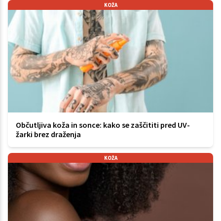
KOŽA
Občutljiva koža in sonce: kako se zaščititi pred UV-
žarki brez draženja
KOŽA