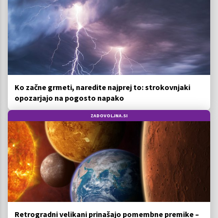
Ko začne grmeti, naredite najprej to: strokovnjaki
opozarjajo na pogosto napako
ZADOVOLJNA.SI
Retrogradni velikani prinašajo pomembne premike –