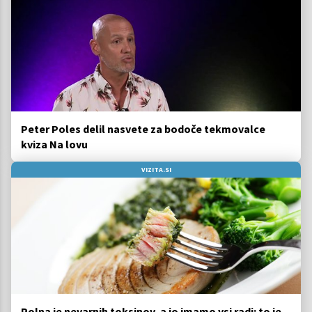
Peter Poles delil nasvete za bodoče tekmovalce
kviza Na lovu
VIZITA.SI
Polna je nevarnih toksinov, a jo imamo vsi radi: to je