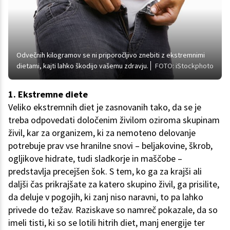
Odvečnih kilogramov se ni priporočljivo znebiti z ekstremnimi
dietami, kajti lahko škodijo vašemu zdravju.
FOTO: iStockphoto
1. Ekstremne diete
Veliko ekstremnih diet je zasnovanih tako, da se je
treba odpovedati določenim živilom oziroma skupinam
živil, kar za organizem, ki za nemoteno delovanje
potrebuje prav vse hranilne snovi – beljakovine, škrob,
ogljikove hidrate, tudi sladkorje in maščobe –
predstavlja precejšen šok. S tem, ko ga za krajši ali
daljši čas prikrajšate za katero skupino živil, ga prisilite,
da deluje v pogojih, ki zanj niso naravni, to pa lahko
privede do težav. Raziskave so namreč pokazale, da so
imeli tisti, ki so se lotili hitrih diet, manj energije ter