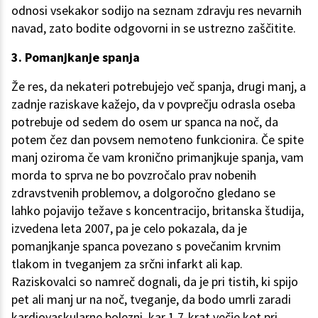
odnosi vsekakor sodijo na seznam zdravju res nevarnih
navad, zato bodite odgovorni in se ustrezno zaščitite.
3. Pomanjkanje spanja
Že res, da nekateri potrebujejo več spanja, drugi manj, a
zadnje raziskave kažejo, da v povprečju odrasla oseba
potrebuje od sedem do osem ur spanca na noč, da
potem čez dan povsem nemoteno funkcionira. Če spite
manj oziroma če vam kronično primanjkuje spanja, vam
morda to sprva ne bo povzročalo prav nobenih
zdravstvenih problemov, a dolgoročno gledano se
lahko pojavijo težave s koncentracijo, britanska študija,
izvedena leta 2007, pa je celo pokazala, da je
pomanjkanje spanca povezano s povečanim krvnim
tlakom in tveganjem za srčni infarkt ali kap.
Raziskovalci so namreč dognali, da je pri tistih, ki spijo
pet ali manj ur na noč, tveganje, da bodo umrli zaradi
kardiovaskularne bolezni, kar 1,7-krat večje kot pri