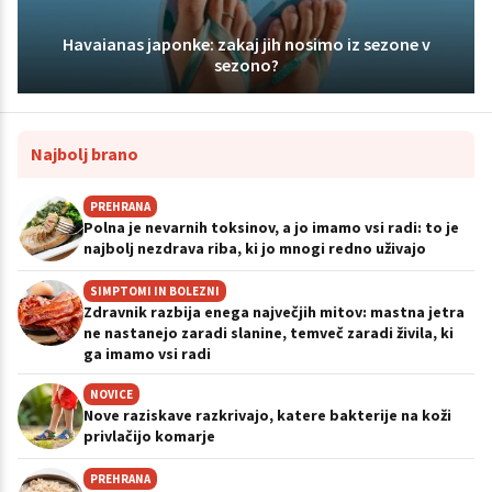
Havaianas japonke: zakaj jih nosimo iz sezone v
sezono?
Najbolj brano
PREHRANA
Polna je nevarnih toksinov, a jo imamo vsi radi: to je
najbolj nezdrava riba, ki jo mnogi redno uživajo
SIMPTOMI IN BOLEZNI
Zdravnik razbija enega največjih mitov: mastna jetra
ne nastanejo zaradi slanine, temveč zaradi živila, ki
ga imamo vsi radi
NOVICE
Nove raziskave razkrivajo, katere bakterije na koži
privlačijo komarje
PREHRANA