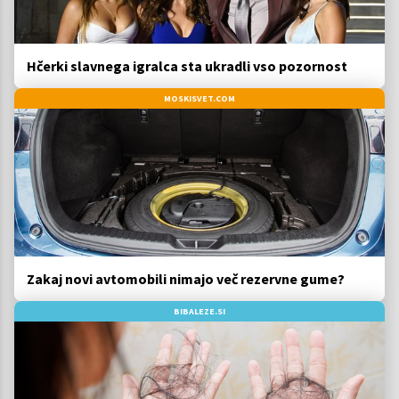
Hčerki slavnega igralca sta ukradli vso pozornost
MOSKISVET.COM
Zakaj novi avtomobili nimajo več rezervne gume?
BIBALEZE.SI