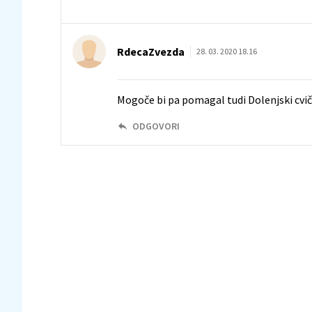
RdecaZvezda
28. 03. 2020 18.16
Mogoče bi pa pomagal tudi Dolenjski cvi
ODGOVORI