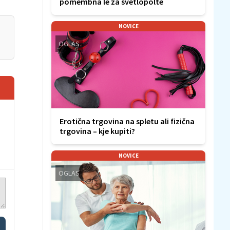
pomembna le za svetlopolte
NOVICE
OGLAS
Erotična trgovina na spletu ali fizična
trgovina – kje kupiti?
NOVICE
OGLAS