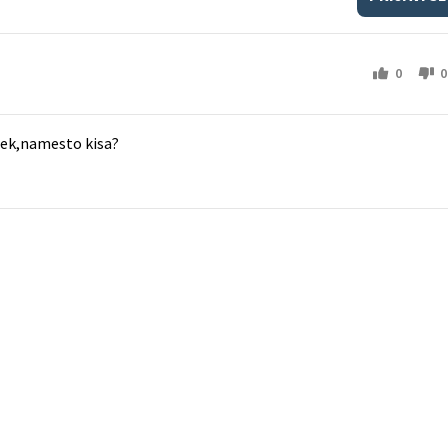
0
0
ček,namesto kisa?