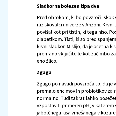
Sladkorna bolezen tipa dva
Pred obrokom, ki bo povzročil skok sla
raziskovalci univerze v Arizoni. Krvni s
povišal kot pri tistih, ki tega niso. P
diabetikom. Tisti, ki so pred spanjem s
krvni sladkor. Mislijo, da je ocetna ki
prehrano vključite le kot začimbo z
eno žlico.
Zgaga
Zgago po navadi povzroča to, da je v
premalo encimov in probiotikov za 
normalno. Tudi takrat lahko poseže
vzpostaviti primeren pH, v katerem se
jabolčnega kisa vmešanega v kozarec