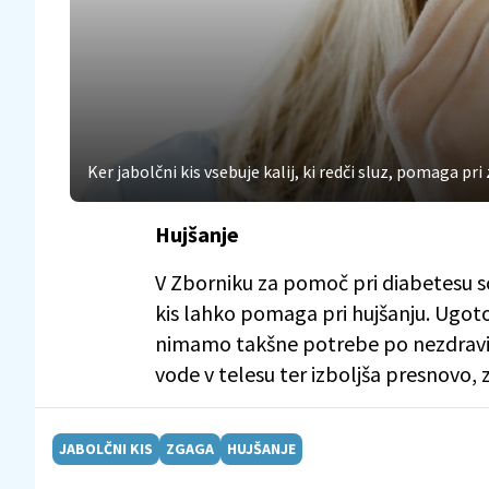
Ker jabolčni kis vsebuje kalij, ki redči sluz, pomaga p
Hujšanje
V Zborniku za pomoč pri diabetesu so o
kis lahko pomaga pri hujšanju. Ugotov
nimamo takšne potrebe po nezdravi
vode v telesu ter izboljša presnovo, z
JABOLČNI KIS
ZGAGA
HUJŠANJE