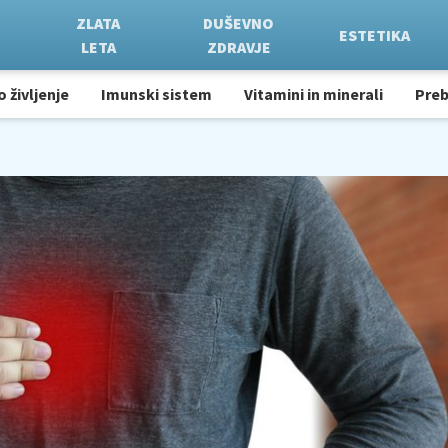
ZLATA
DUŠEVNO
ESTETIKA
LETA
ZDRAVJE
o življenje
Imunski sistem
Vitamini in minerali
Pre