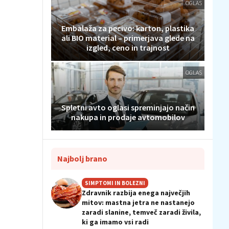
OGLAS
Embalaža za pecivo: karton, plastika
ali BIO material – primerjava glede na
izgled, ceno in trajnost
OGLAS
Spletni avto oglasi spreminjajo način
nakupa in prodaje avtomobilov
Najbolj brano
SIMPTOMI IN BOLEZNI
Zdravnik razbija enega največjih
mitov: mastna jetra ne nastanejo
zaradi slanine, temveč zaradi živila,
ki ga imamo vsi radi