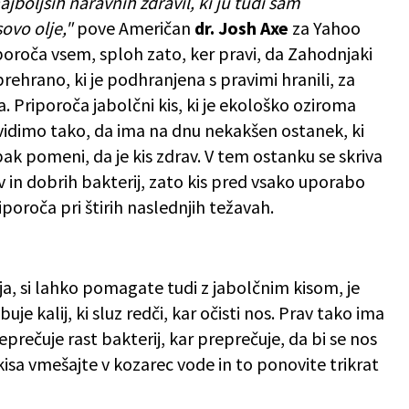
jboljših naravnih zdravil, ki ju tudi sam
ovo olje,"
pove Američan
dr. Josh Axe
za Yahoo
poroča vsem, sploh zato, ker pravi, da Zahodnjaki
rehrano, ki je podhranjena s pravimi hranili, za
. Priporoča jabolčni kis, ki je ekološko oziroma
vidimo tako, da ima na dnu nekakšen ostanek, ki
k pomeni, da je kis zdrav. V tem ostanku se skriva
 in dobrih bakterij, zato kis pred vsako uporabo
iporoča pri štirih naslednjih težavah.
ja, si lahko pomagate tudi z jabolčnim kisom, je
uje kalij, ki sluz redči, kar očisti nos. Prav tako ima
eprečuje rast bakterij, kar preprečuje, da bi se nos
 kisa vmešajte v kozarec vode in to ponovite trikrat