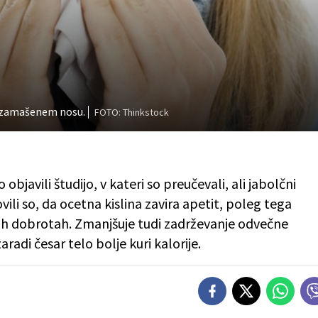
ri zamašenem nosu.
FOTO: Thinkstock
bjavili študijo, v kateri so preučevali, ali jabolčni
ili so, da ocetna kislina zavira apetit, poleg tega
h dobrotah. Zmanjšuje tudi zadrževanje odvečne
aradi česar telo bolje kuri kalorije.