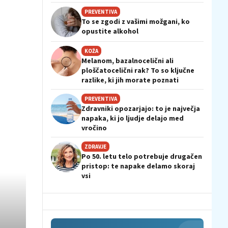
PREVENTIVA
To se zgodi z vašimi možgani, ko
opustite alkohol
KOŽA
Melanom, bazalnocelični ali
ploščatocelični rak? To so ključne
razlike, ki jih morate poznati
PREVENTIVA
Zdravniki opozarjajo: to je največja
napaka, ki jo ljudje delajo med
vročino
ZDRAVJE
Po 50. letu telo potrebuje drugačen
pristop: te napake delamo skoraj
vsi