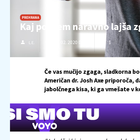
PREHRANA
Kaj povsem naravno lajša 
13. 02. 2020 09.12
1
L.E.
Če vas mučijo zgaga, sladkorna bo
Američan dr. Josh Axe priporoča, da
jabolčnega kisa, ki ga vmešate v k