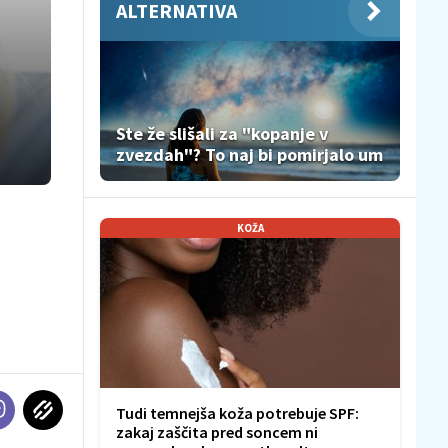
ALTERNATIVA
Ste že slišali za "kopanje v
zvezdah"? To naj bi pomirjalo um
KOŽA
Tudi temnejša koža potrebuje SPF:
zakaj zaščita pred soncem ni