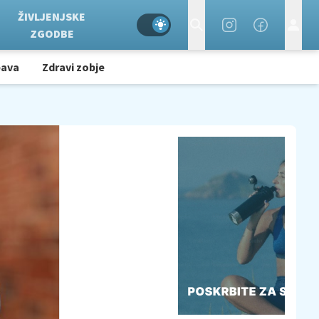
ŽIVLJENJSKE
ZGODBE
bava
Zdravi zobje