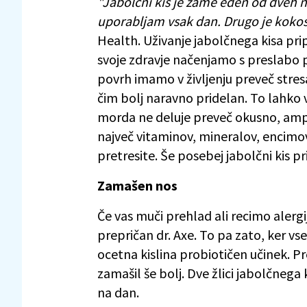
"Jabolčni kis je zame eden od dveh na
uporabljam vsak dan. Drugo je kokos
Health. Uživanje jabolčnega kisa pri
svoje zdravje načenjamo s preslabo p
povrh imamo v življenju preveč stresa
čim bolj naravno pridelan. To lahko 
morda ne deluje preveč okusno, ampa
največ vitaminov, mineralov, encimov
pretresite. Še posebej jabolčni kis pr
Zamašen nos
Če vas muči prehlad ali recimo alergi
prepričan dr. Axe. To pa zato, ker vseb
ocetna kislina probiotičen učinek. Pr
zamašil še bolj. Dve žlici jabolčnega
na dan.