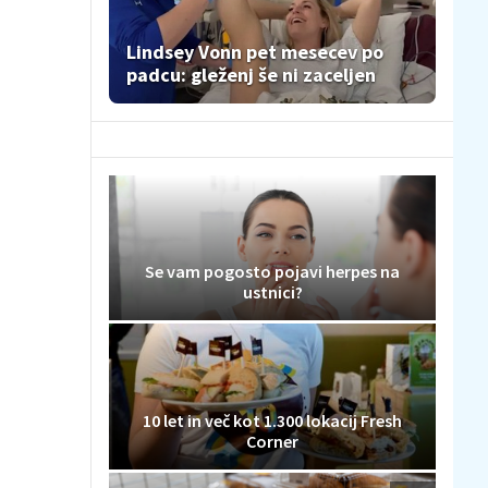
Lindsey Vonn pet mesecev po
padcu: gleženj še ni zaceljen
Se vam pogosto pojavi herpes na
ustnici?
10 let in več kot 1.300 lokacij Fresh
Corner