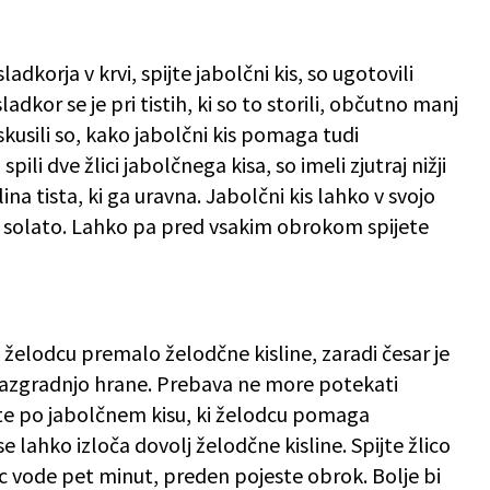
dkorja v krvi, spijte jabolčni kis, so ugotovili
ladkor se je pri tistih, ki so to storili, občutno manj
oskusili so, kako jabolčni kis pomaga tudi
pili dve žlici jabolčnega kisa, so imeli zjutraj nižji
slina tista, ki ga uravna. Jabolčni kis lahko v svojo
a solato. Lahko pa pred vsakim obrokom spijete
 želodcu premalo želodčne kisline, zaradi česar je
razgradnjo hrane. Prebava ne more potekati
te po jabolčnem kisu, ki želodcu pomaga
 lahko izloča dovolj želodčne kisline. Spijte žlico
 vode pet minut, preden pojeste obrok. Bolje bi