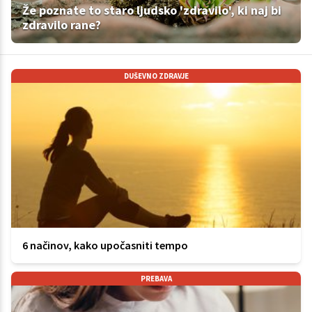
Že poznate to staro ljudsko 'zdravilo', ki naj bi
zdravilo rane?
DUŠEVNO ZDRAVJE
6 načinov, kako upočasniti tempo
PREBAVA