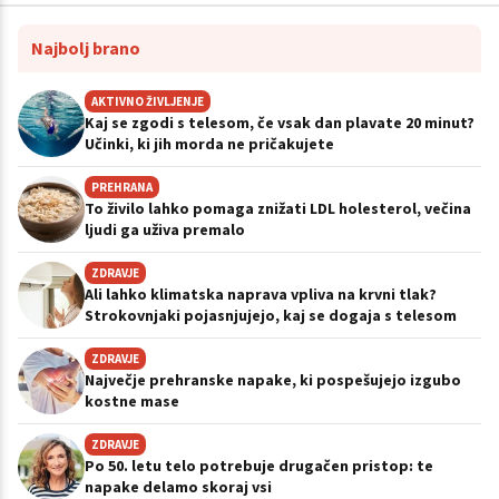
Najbolj brano
AKTIVNO ŽIVLJENJE
Kaj se zgodi s telesom, če vsak dan plavate 20 minut?
Učinki, ki jih morda ne pričakujete
PREHRANA
To živilo lahko pomaga znižati LDL holesterol, večina
ljudi ga uživa premalo
ZDRAVJE
Ali lahko klimatska naprava vpliva na krvni tlak?
Strokovnjaki pojasnjujejo, kaj se dogaja s telesom
ZDRAVJE
Največje prehranske napake, ki pospešujejo izgubo
kostne mase
ZDRAVJE
Po 50. letu telo potrebuje drugačen pristop: te
napake delamo skoraj vsi