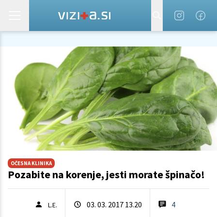
OČESNA KLINIKA
Pozabite na korenje, jesti morate špinačo!
03. 03. 2017 13.20
4
L.E.