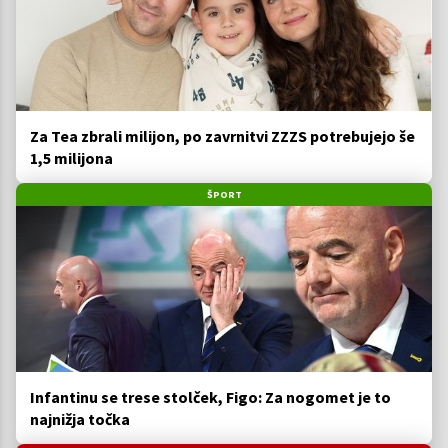
Za Tea zbrali milijon, po zavrnitvi ZZZS potrebujejo še
1,5 milijona
ŠPORT
Infantinu se trese stolček, Figo: Za nogomet je to
najnižja točka