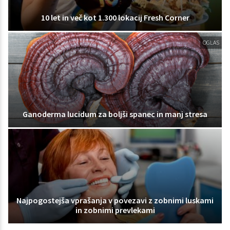
10 let in več kot 1.300 lokacij Fresh Corner
OGLAS
Ganoderma lucidum za boljši spanec in manj stresa
Najpogostejša vprašanja v povezavi z zobnimi luskami
in zobnimi prevlekami