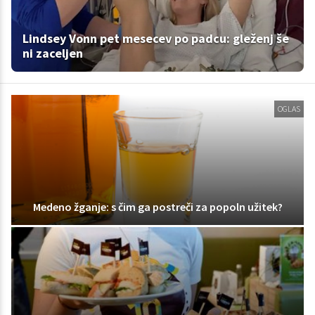
Lindsey Vonn pet mesecev po padcu: gleženj še
ni zaceljen
OGLAS
Medeno žganje: s čim ga postreči za popoln užitek?