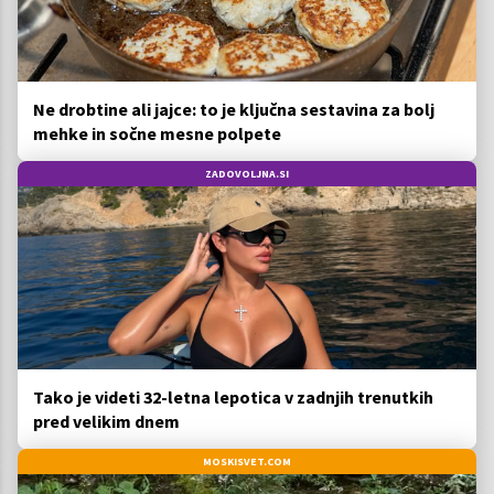
Ne drobtine ali jajce: to je ključna sestavina za bolj
mehke in sočne mesne polpete
ZADOVOLJNA.SI
Tako je videti 32-letna lepotica v zadnjih trenutkih
pred velikim dnem
MOSKISVET.COM