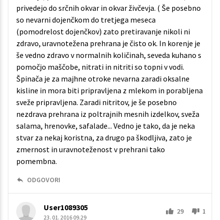
privedejo do srčnih okvar in okvar živčevja. ( Še posebno
so nevarni dojenčkom do tretjega meseca
(pomodrelost dojenčkov) zato pretiravanje nikoli ni
zdravo, uravnotežena prehrana je čisto ok. In korenje je
še vedno zdravo v normalnih količinah, seveda kuhano s
pomočjo maščobe, nitrati in nitriti so topni v vodi.
Špinača je za majhne otroke nevarna zaradi oksalne
kisline in mora biti pripravljena z mlekom in porabljena
sveže pripravljena. Zaradi nitritov, je še posebno
nezdrava prehrana iz poltrajnih mesnih izdelkov, sveža
salama, hrenovke, safalade... Vedno je tako, da je neka
stvar za nekaj koristna, za drugo pa škodljiva, zato je
zmernost in uravnoteženost v prehrani tako
pomembna.
ODGOVORI
User1089305
29
1
23. 01. 2016 09.29