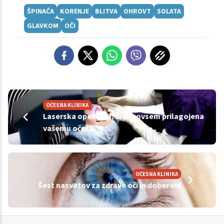
ŠPINAČA
KORENJE
BLITVA
OHROVT
SOLATA
GLAVKOM
OČI
OČESNA KLINIKA
Laserska operacija, ki je povsem prilagojena
vašemu očesu
OČESNA KLINIKA
Šest nasvetov za zdrave oči in dober vid