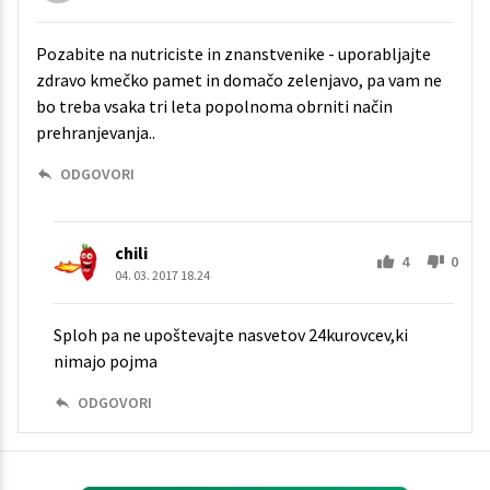
Pozabite na nutriciste in znanstvenike - uporabljajte
zdravo kmečko pamet in domačo zelenjavo, pa vam ne
bo treba vsaka tri leta popolnoma obrniti način
prehranjevanja..
ODGOVORI
chili
4
0
04. 03. 2017 18.24
Sploh pa ne upoštevajte nasvetov 24kurovcev,ki
nimajo pojma
ODGOVORI