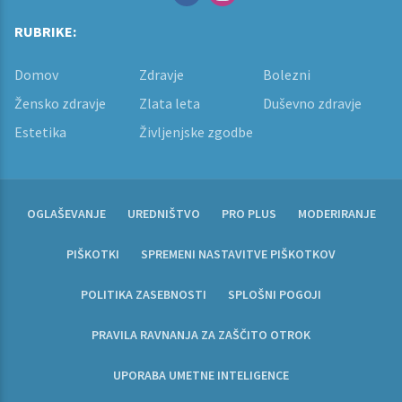
RUBRIKE:
Domov
Zdravje
Bolezni
Žensko zdravje
Zlata leta
Duševno zdravje
Estetika
Življenjske zgodbe
OGLAŠEVANJE
UREDNIŠTVO
PRO PLUS
MODERIRANJE
PIŠKOTKI
SPREMENI NASTAVITVE PIŠKOTKOV
POLITIKA ZASEBNOSTI
SPLOŠNI POGOJI
PRAVILA RAVNANJA ZA ZAŠČITO OTROK
UPORABA UMETNE INTELIGENCE