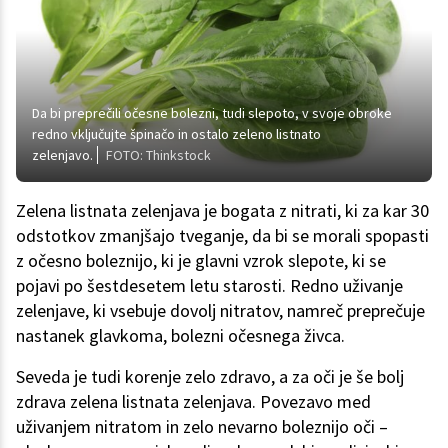
Da bi preprečili očesne bolezni, tudi slepoto, v svoje obroke
redno vključujte špinačo in ostalo zeleno listnato
zelenjavo.
FOTO: Thinkstock
Zelena listnata zelenjava je bogata z nitrati, ki za kar 30
odstotkov zmanjšajo tveganje, da bi se morali spopasti
z očesno boleznijo, ki je glavni vzrok slepote, ki se
pojavi po šestdesetem letu starosti. Redno uživanje
zelenjave, ki vsebuje dovolj nitratov, namreč preprečuje
nastanek glavkoma, bolezni očesnega živca.
Seveda je tudi korenje zelo zdravo, a za oči je še bolj
zdrava zelena listnata zelenjava. Povezavo med
uživanjem nitratom in zelo nevarno boleznijo oči –