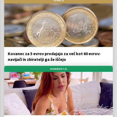
CEKIN.SI
Kovanec za 5 evrov prodajajo za več kot 60 evrov:
navijači in zbiratelji ga že iščejo
DOMINVRT.SI