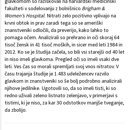
glavkomom so raziskovali na harvardski medicinski
fakulteti v sodelovanju z bolnišnico
Brigham &
Women’s Hospital
. Nitrati zelo pozitivno vplivajo na
krvni obtok in prav zaradi tega so se ameriški
znanstveniki odločili, da preverijo, kako lahko to
pomaga očem. Analizirali so prehrano in oči skoraj 64
tisoč žensk in 41 tisoč moških, in sicer med leti 1984 in
2012. Ko se je študija začela, so bili vsi starejši od 40 let
in niso imeli glavkoma. Pregled oči so imeli vsaki dve
leti. Ves čas so morali spremljati svoj vnos nitratov. V
času trajanja študije je 1.483 udeležencev razvilo
glavkom in znanstveniki so še bolj podrobno analizirali
njihove jedilnike. Ugotovili so, da so imeli tisti, ki so
redno uživali zeleno listnato zelenjavo, v primerjavi s
tistimi, ki je niso, za kar 30 odstotkov manjše tveganje,
da zbolijo.