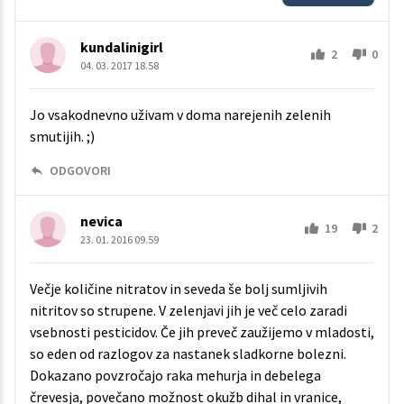
kundalinigirl
2
0
04. 03. 2017 18.58
Jo vsakodnevno uživam v doma narejenih zelenih
smutijih. ;)
ODGOVORI
nevica
19
2
23. 01. 2016 09.59
Večje količine nitratov in seveda še bolj sumljivih
nitritov so strupene. V zelenjavi jih je več celo zaradi
vsebnosti pesticidov. Če jih preveč zaužijemo v mladosti,
so eden od razlogov za nastanek sladkorne bolezni.
Dokazano povzročajo raka mehurja in debelega
črevesja, povečano možnost okužb dihal in vranice,