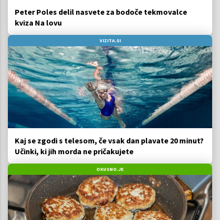
Peter Poles delil nasvete za bodoče tekmovalce
kviza Na lovu
VIZITA.SI
Kaj se zgodi s telesom, če vsak dan plavate 20 minut?
Učinki, ki jih morda ne pričakujete
OKUSNO.JE