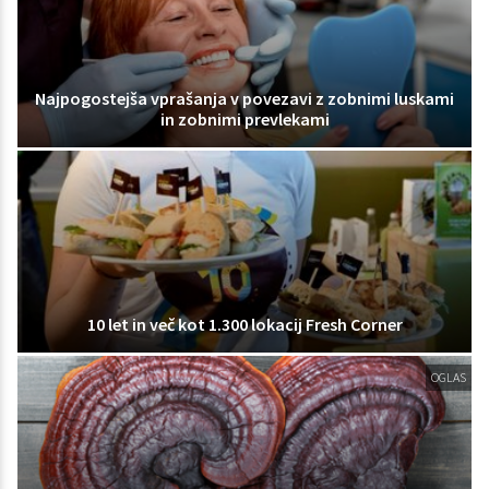
Najpogostejša vprašanja v povezavi z zobnimi luskami
in zobnimi prevlekami
10 let in več kot 1.300 lokacij Fresh Corner
OGLAS