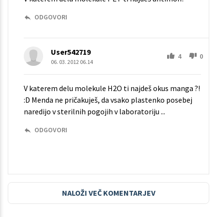
ODGOVORI
User542719
4
0
06. 03. 2012 06.14
V katerem delu molekule H2O ti najdeš okus manga ?!
:D Menda ne pričakuješ, da vsako plastenko posebej
naredijo v sterilnih pogojih v laboratoriju ...
ODGOVORI
NALOŽI VEČ KOMENTARJEV