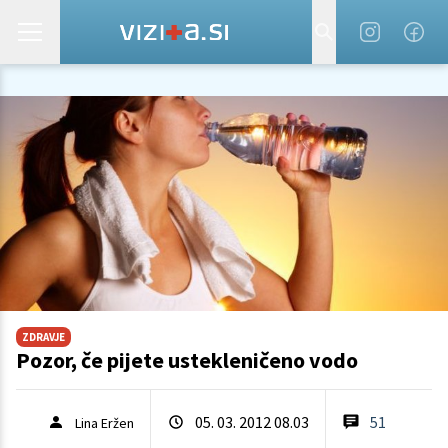
ZDRAVJE
Pozor, če pijete ustekleničeno vodo
05. 03. 2012 08.03
51
Lina Eržen