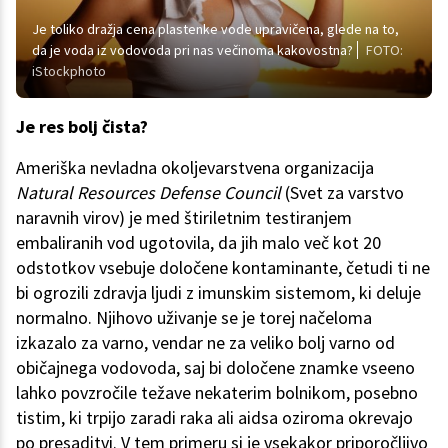
Je toliko dražja cena plastenke vode upravičena, glede na to,
da je voda iz vodovoda pri nas večinoma kakovostna?
FOTO:
iStockphoto
Je res bolj čista?
Ameriška nevladna okoljevarstvena organizacija
Natural Resources Defense Council
(Svet za varstvo
naravnih virov) je med štiriletnim testiranjem
embaliranih vod ugotovila, da jih malo več kot 20
odstotkov vsebuje določene kontaminante, četudi ti ne
bi ogrozili zdravja ljudi z imunskim sistemom, ki deluje
normalno. Njihovo uživanje se je torej načeloma
izkazalo za varno, vendar ne za veliko bolj varno od
običajnega vodovoda, saj bi določene znamke vseeno
lahko povzročile težave nekaterim bolnikom, posebno
tistim, ki trpijo zaradi raka ali aidsa oziroma okrevajo
po presaditvi. V tem primeru si je vsekakor priporočljivo