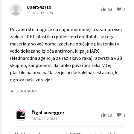
User542719
34
3
05. 03. 2012 08.20
Pozabili ste mogoče na najpomembnejšo stvar pri vsej
zadevi: "PET plastika (polietilen tereftalat - iz tega
materiala so večinoma izdelane običajne plastenke) v
vodo dokazano izloča antimon, ki ga je IARC
(Mednarodna agencija za raziskavo raka) razvrstila v 2B
skupino, kar pomeni, da lahko povzroča raka. V tej
plastiki pa bi se našla verjetno še kakšna sestavina, ki
ogroža naše zdravje !
ODGOVORI
ŽigaLausegger
13
1
05. 03. 2012 08.31