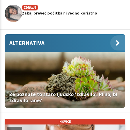
ZDRAVJE
Zakaj preveč počitka ni vedno koristno
ALTERNATIVA
Že poznate to staro ljudsko 'zdravilo', ki naj bi
zdravilo rane?
NOVICE