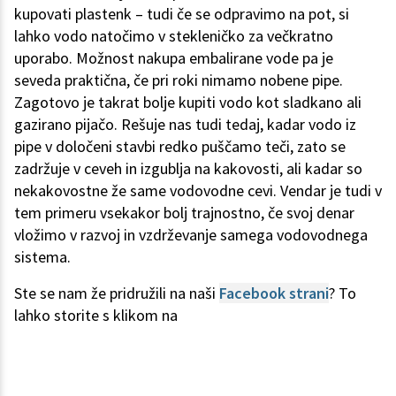
kupovati plastenk – tudi če se odpravimo na pot, si
lahko vodo natočimo v stekleničko za večkratno
uporabo. Možnost nakupa embalirane vode pa je
seveda praktična, če pri roki nimamo nobene pipe.
Zagotovo je takrat bolje kupiti vodo kot sladkano ali
gazirano pijačo. Rešuje nas tudi tedaj, kadar vodo iz
pipe v določeni stavbi redko puščamo teči, zato se
zadržuje v ceveh in izgublja na kakovosti, ali kadar so
nekakovostne že same vodovodne cevi. Vendar je tudi v
tem primeru vsekakor bolj trajnostno, če svoj denar
vložimo v razvoj in vzdrževanje samega vodovodnega
sistema.
Ste se nam že pridružili na naši
Facebook strani
? To
lahko storite s klikom na