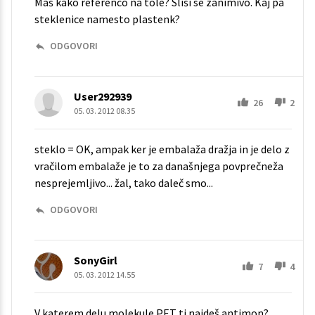
Maš kako referenco na tole? Sliši se zanimivo. Kaj pa
steklenice namesto plastenk?
ODGOVORI
User292939
26
2
05. 03. 2012 08.35
steklo = OK, ampak ker je embalaža dražja in je delo z
vračilom embalaže je to za današnjega povprečneža
nesprejemljivo... žal, tako daleč smo...
ODGOVORI
SonyGirl
7
4
05. 03. 2012 14.55
V katerem delu molekule PET ti najdeš antimon?