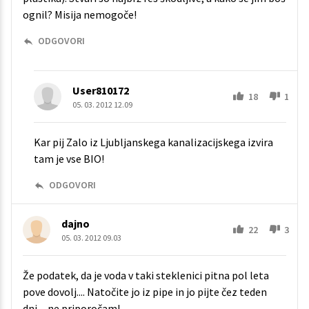
ognil? Misija nemogoče!
ODGOVORI
User810172
18
1
05. 03. 2012 12.09
Kar pij Zalo iz Ljubljanskega kanalizacijskega izvira
tam je vse BIO!
ODGOVORI
dajno
22
3
05. 03. 2012 09.03
Že podatek, da je voda v taki steklenici pitna pol leta
pove dovolj.... Natočite jo iz pipe in jo pijte čez teden
dni.... ne priporočam!