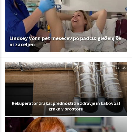
Lindsey Vonn pet mesecev po padcu: gleženj še
ni zaceljen
OGLAS
Rekuperator zraka: prednosti za zdravje in kakovost
zraka v prostoru