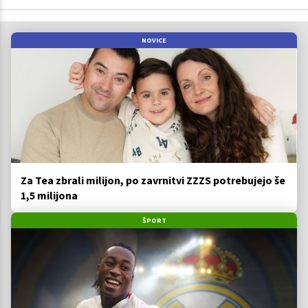
NOVICE
Za Tea zbrali milijon, po zavrnitvi ZZZS potrebujejo še
1,5 milijona
ŠPORT