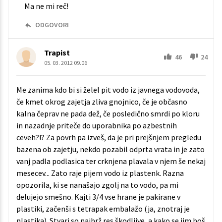
Ma ne mi reč!
ODGOVORI
Trapist
46
24
05. 03. 2012 09.06
Me zanima kdo bi si želel pit vodo iz javnega vodovoda,
če kmet okrog zajetja zliva gnojnico, če je občasno
kalna čeprav ne pada dež, če posledično smrdi po kloru
in nazadnje priteče do uporabnika po azbestnih
ceveh?!? Za povrh pa izveš, da je pri prejšnjem pregledu
bazena ob zajetju, nekdo pozabil odprta vrata in je zato
vanj padla podlasica ter crknjena plavala v njem še nekaj
mesecev... Zato raje pijem vodo iz plastenk. Razna
opozorila, ki se nanašajo zgolj na to vodo, pa mi
delujejo smešno. Kajti 3/4 vse hrane je pakirane v
plastiki, začenši s tetrapak embalažo (ja, znotraj je
plastika). Stvari so najbrž res škodljive, a kako se jim boš