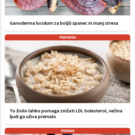
Ganoderma lucidum za boljši spanec in manj stresa
PREHRANA
To živilo lahko pomaga znižati LDL holesterol, večina
ljudi ga uživa premalo
PREBAVA