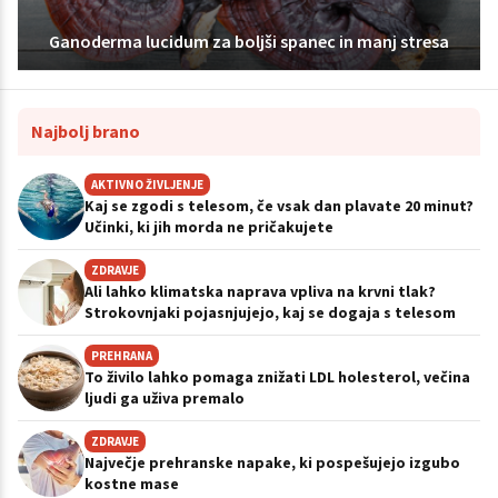
Ganoderma lucidum za boljši spanec in manj stresa
Najbolj brano
AKTIVNO ŽIVLJENJE
Kaj se zgodi s telesom, če vsak dan plavate 20 minut?
Učinki, ki jih morda ne pričakujete
ZDRAVJE
Ali lahko klimatska naprava vpliva na krvni tlak?
Strokovnjaki pojasnjujejo, kaj se dogaja s telesom
PREHRANA
To živilo lahko pomaga znižati LDL holesterol, večina
ljudi ga uživa premalo
ZDRAVJE
Največje prehranske napake, ki pospešujejo izgubo
kostne mase