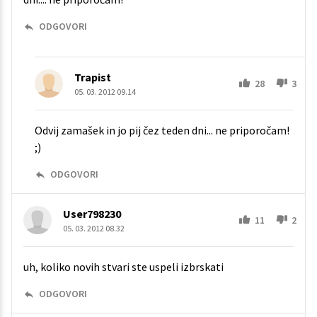
ODGOVORI
Trapist
28
3
05. 03. 2012 09.14
Odvij zamašek in jo pij čez teden dni... ne priporočam!
;)
ODGOVORI
User798230
11
2
05. 03. 2012 08.32
uh, koliko novih stvari ste uspeli izbrskati
ODGOVORI