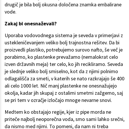
drugič je bila bolj okusna določena znamka embalirane
vode.
Zakaj bi onesnaževali?
Uporaba vodovodnega sistema je seveda v primerjavi z
ustekleničevanjem veliko bolj trajnostna rešitev. Da bi
proizvedli plastiko, potrebujemo surovo nafto, še več je
porabimo, ko plastenke prevažamo (nemalokrat celo
izven državnih meja) ter celo, ko jih recikliramo. Seveda
je slednje veliko bolj smiselno, kot da z njimi polnimo
odlagališča za smeti, v katerih se nato razkrajajo še 400
ali celo 1000 let. Nič manj plastenke ne onesnažujejo
okolja, kadar jih skupaj z ostalimi smetmi zažgemo, saj
se pri tem v ozračje izločajo mnoge nevarne snovi.
Medtem ko obstajajo regije, kjer iz pipe morda ne
priteče najbolj neoporečna voda, smo sami lahko srečni,
da nismo med njimi. To pomeni, da nam ni treba