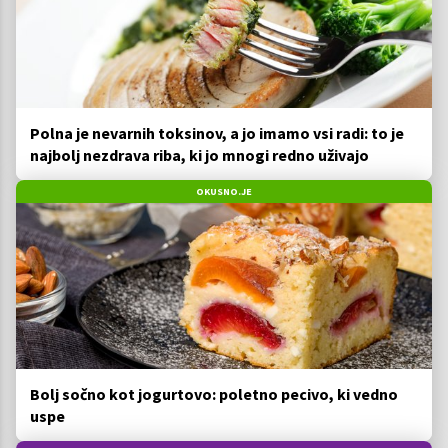
Polna je nevarnih toksinov, a jo imamo vsi radi: to je
najbolj nezdrava riba, ki jo mnogi redno uživajo
OKUSNO.JE
Bolj sočno kot jogurtovo: poletno pecivo, ki vedno
uspe