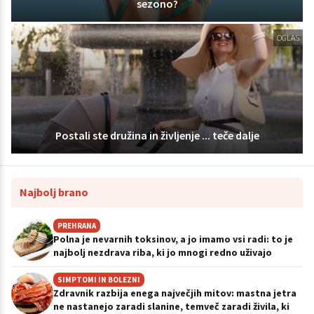
sezono?
OGLAS
Postali ste družina in življenje ... teče dalje
Najbolj brano
PREHRANA
Polna je nevarnih toksinov, a jo imamo vsi radi: to je
najbolj nezdrava riba, ki jo mnogi redno uživajo
SIMPTOMI IN BOLEZNI
Zdravnik razbija enega največjih mitov: mastna jetra
ne nastanejo zaradi slanine, temveč zaradi živila, ki