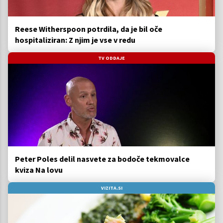
Reese Witherspoon potrdila, da je bil oče
hospitaliziran: Z njim je vse v redu
TV ODDAJE
Peter Poles delil nasvete za bodoče tekmovalce
kviza Na lovu
VIZITA.SI