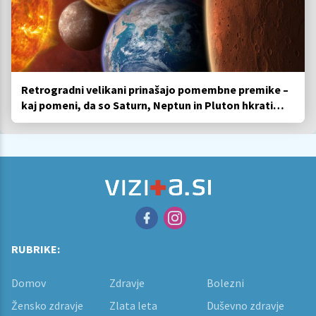
Retrogradni velikani prinašajo pomembne premike –
kaj pomeni, da so Saturn, Neptun in Pluton hkrati
retrogradni?
RUBRIKE:
Domov
Zdravje
Bolezni
Žensko zdravje
Zlata leta
Duševno zdravje