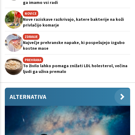
ga imamo vsi radi
NOVICE
Nove raziskave razkrivajo, katere bakterije na koži
privlačijo komarje
ZDRAVJE
Največje prehranske napake, ki pospešujejo izgubo
kostne mase
PREHRANA
To živilo lahko pomaga znižati LDL holesterol, večina
ljudi ga uživa premalo
ALTERNATIVA