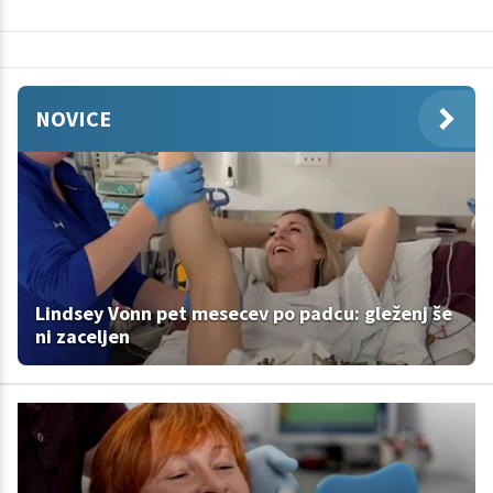
NOVICE
Lindsey Vonn pet mesecev po padcu: gleženj še
ni zaceljen