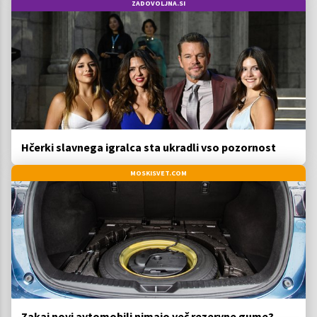
ZADOVOLJNA.SI
Hčerki slavnega igralca sta ukradli vso pozornost
MOSKISVET.COM
Zakaj novi avtomobili nimajo več rezervne gume?