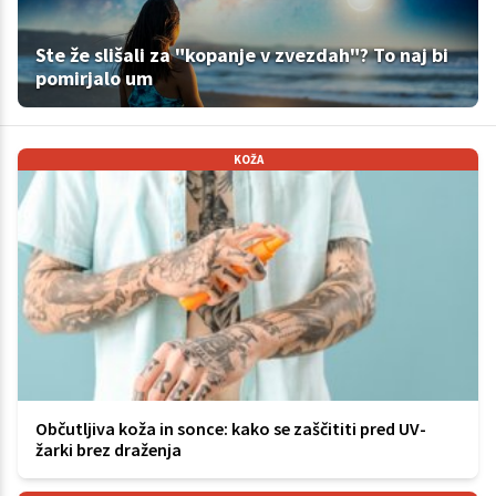
Ste že slišali za "kopanje v zvezdah"? To naj bi
pomirjalo um
KOŽA
Občutljiva koža in sonce: kako se zaščititi pred UV-
žarki brez draženja