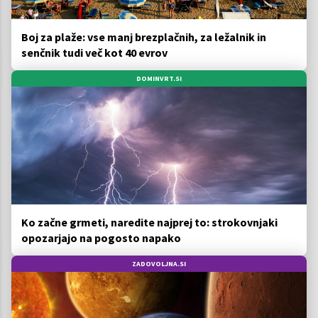
Boj za plaže: vse manj brezplačnih, za ležalnik in
senčnik tudi več kot 40 evrov
DOMINVRT.SI
Ko začne grmeti, naredite najprej to: strokovnjaki
opozarjajo na pogosto napako
ZADOVOLJNA.SI