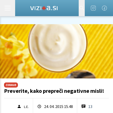
ZDRAVJE
Preverite, kako prepreči negativne misli!
24. 04. 2015 15.48
13
L.E.