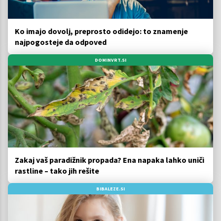
Ko imajo dovolj, preprosto odidejo: to znamenje
najpogosteje da odpoved
DOMINVRT.SI
Zakaj vaš paradižnik propada? Ena napaka lahko uniči
rastline – tako jih rešite
BIBALEZE.SI