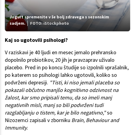
Jogurt spremenite v še bolj zdravega s sezonskim
sadjem.
FOTO: iStockphoto
Kaj so ugotovili psihologi?
V raziskavi je 40 ljudi en mesec jemalo prehransko
dopolnilo probiotikov, 20 jih je pravzaprav uživalo
placebo. Pred in po koncu študije so izpolnili vprašalnik,
po katerem so psihologi lahko ugotovili, koliko so
podvrženi depresiji.
"Tisti, ki niso jemali placeba so
pokazali občutno manjšo kognitivno odzivnost na
žalost, kar smo pripisali temu, da so imeli manj
negativnih misli, manj so bili podvrženi tudi
razglabljanju o tistem, kar je bilo negativno,"
so
Nizozemci zapisali v zborniku
Brain, Behaviour and
Immunity
.