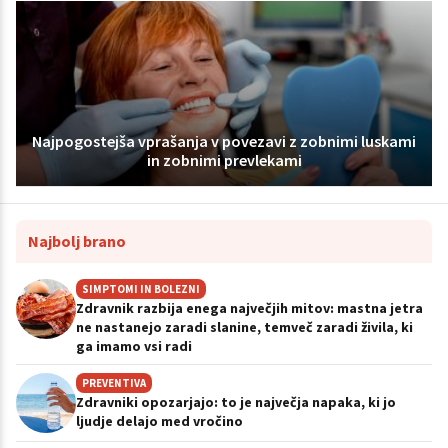
Najpogostejša vprašanja v povezavi z zobnimi luskami
in zobnimi prevlekami
Najbolj brano
SIMPTOMI IN BOLEZNI
Zdravnik razbija enega največjih mitov: mastna jetra
ne nastanejo zaradi slanine, temveč zaradi živila, ki
ga imamo vsi radi
PREVENTIVA
Zdravniki opozarjajo: to je največja napaka, ki jo
ljudje delajo med vročino