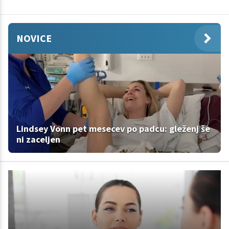
NOVICE
Lindsey Vonn pet mesecev po padcu: gleženj še
ni zaceljen