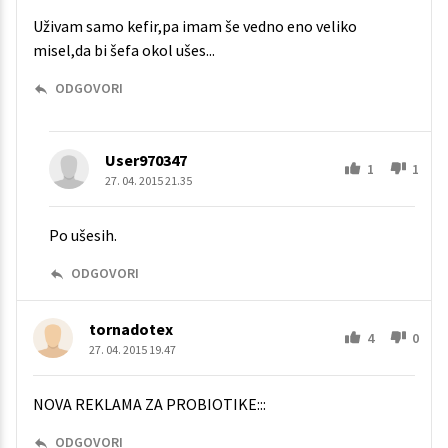
Uživam samo kefir,pa imam še vedno eno veliko
misel,da bi šefa okol ušes...
ODGOVORI
User970347
1
1
27. 04. 2015 21.35
Po ušesih.
ODGOVORI
tornadotex
4
0
27. 04. 2015 19.47
NOVA REKLAMA ZA PROBIOTIKE:::
ODGOVORI