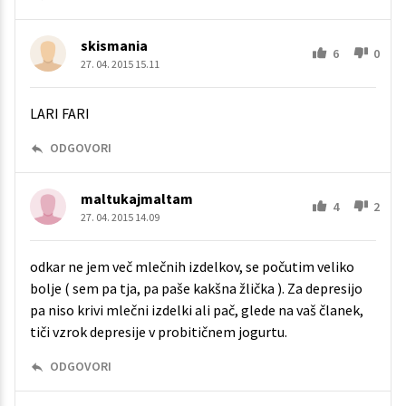
skismania
6
0
27. 04. 2015 15.11
LARI FARI
ODGOVORI
maltukajmaltam
4
2
27. 04. 2015 14.09
odkar ne jem več mlečnih izdelkov, se počutim veliko
bolje ( sem pa tja, pa paše kakšna žlička ). Za depresijo
pa niso krivi mlečni izdelki ali pač, glede na vaš članek,
tiči vzrok depresije v probitičnem jogurtu.
ODGOVORI