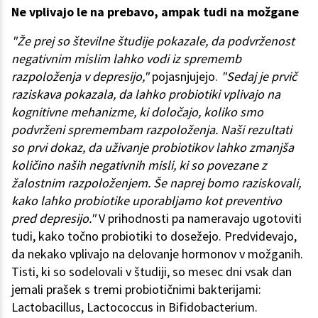
Ne vplivajo le na prebavo, ampak tudi na možgane
"Že prej so številne študije pokazale, da podvrženost
negativnim mislim lahko vodi iz sprememb
razpoloženja v depresijo,"
pojasnjujejo.
"Sedaj je prvič
raziskava pokazala, da lahko probiotiki vplivajo na
kognitivne mehanizme, ki določajo, koliko smo
podvrženi spremembam razpoloženja. Naši rezultati
so prvi dokaz, da uživanje probiotikov lahko zmanjša
količino naših negativnih misli, ki so povezane z
žalostnim razpoloženjem. Še naprej bomo raziskovali,
kako lahko probiotike uporabljamo kot preventivo
pred depresijo."
V prihodnosti pa nameravajo ugotoviti
tudi, kako točno probiotiki to dosežejo. Predvidevajo,
da nekako vplivajo na delovanje hormonov v možganih.
Tisti, ki so sodelovali v študiji, so mesec dni vsak dan
jemali prašek s tremi probiotičnimi bakterijami:
Lactobacillus, Lactococcus in Bifidobacterium.