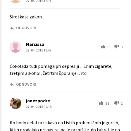
27. 04. 2015 12.34
Sirotka je zakon....
ODGOVORI
Narcissa
8
3
27. 04. 2015 11.47
Čokolada tudi pomaga pri depresiji ... Enim cigarete,
tretjim alkohol, četrtim šporanje ... itd.
ODGOVORI
janezpodre
33
2
27. 04. 2015 09.18
Ko bodo delal raziskavo na tistih probiotičnih jogurtih,
ki jih prodajajo pri nas, se pa le razpišite, do takrat je pa