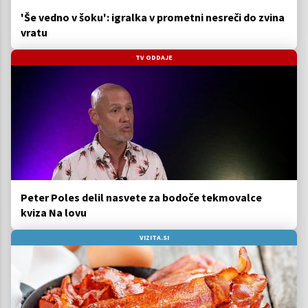
'Še vedno v šoku': igralka v prometni nesreči do zvina
vratu
TV ODDAJE
Peter Poles delil nasvete za bodoče tekmovalce
kviza Na lovu
VIZITA.SI