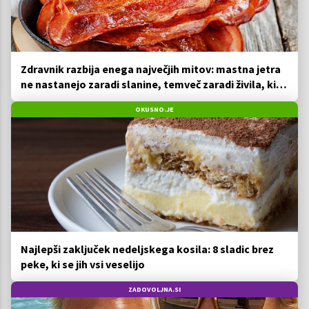
Zdravnik razbija enega največjih mitov: mastna jetra
ne nastanejo zaradi slanine, temveč zaradi živila, ki
ga imamo vsi radi
OKUSNO.JE
Najlepši zaključek nedeljskega kosila: 8 sladic brez
peke, ki se jih vsi veselijo
ZADOVOLJNA.SI