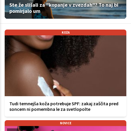
Ste že slišali za "kopanje v zvezdah"? To naj bi
pomirjalo um
KOŽA
Tudi temnejša koža potrebuje SPF: zakaj zaščita pred
soncem ni pomembna le za svetlopolte
NOVICE