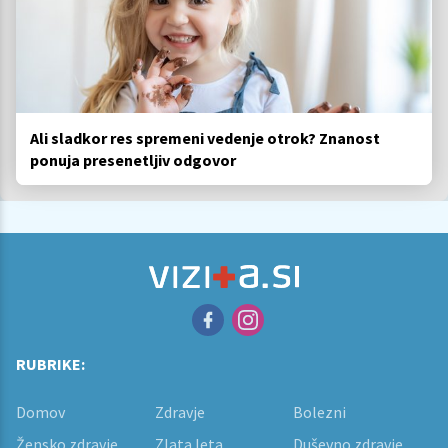
Ali sladkor res spremeni vedenje otrok? Znanost
ponuja presenetljiv odgovor
RUBRIKE:
Domov
Zdravje
Bolezni
Žensko zdravje
Zlata leta
Duševno zdravje