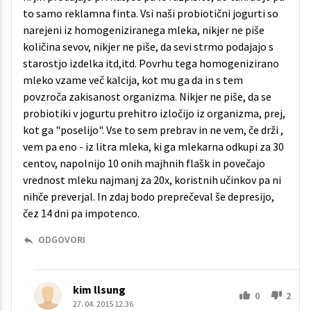
to samo reklamna finta. Vsi naši probiotični jogurti so
narejeni iz homogeniziranega mleka, nikjer ne piše
količina sevov, nikjer ne piše, da sevi strmo podajajo s
starostjo izdelka itd,itd. Povrhu tega homogenizirano
mleko vzame več kalcija, kot mu ga da in s tem
povzroča zakisanost organizma. Nikjer ne piše, da se
probiotiki v jogurtu prehitro izločijo iz organizma, prej,
kot ga "poselijo". Vse to sem prebrav in ne vem, če drži ,
vem pa eno - iz litra mleka, ki ga mlekarna odkupi za 30
centov, napolnijo 10 onih majhnih flašk in povečajo
vrednost mleku najmanj za 20x, koristnih učinkov pa ni
nihče preverjal. In zdaj bodo preprečeval še depresijo,
čez 14 dni pa impotenco.
ODGOVORI
kim llsung
0
2
27. 04. 2015 12.36