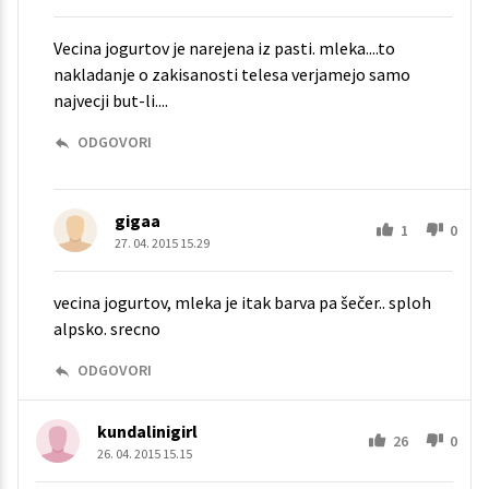
Vecina jogurtov je narejena iz pasti. mleka....to
nakladanje o zakisanosti telesa verjamejo samo
najvecji but-li....
ODGOVORI
gigaa
1
0
27. 04. 2015 15.29
vecina jogurtov, mleka je itak barva pa šečer.. sploh
alpsko. srecno
ODGOVORI
kundalinigirl
26
0
26. 04. 2015 15.15