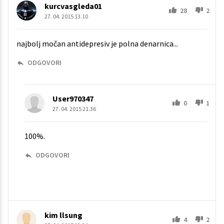
kurcvasgleda01
28
2
27. 04. 2015 13.10
najbolj močan antidepresiv je polna denarnica...
ODGOVORI
User970347
0
1
27. 04. 2015 21.36
100%.
ODGOVORI
kim llsung
4
2