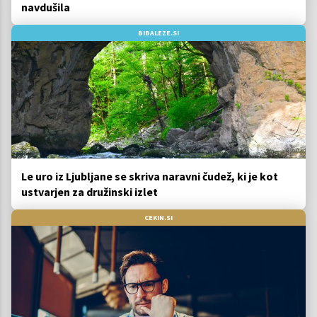
navdušila
BIBALEZE.SI
Le uro iz Ljubljane se skriva naravni čudež, ki je kot
ustvarjen za družinski izlet
CEKIN.SI