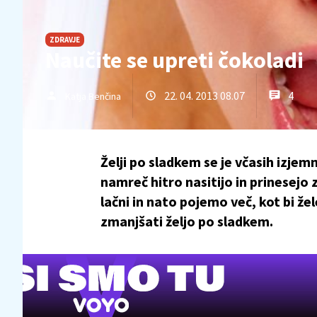
ZDRAVJE
Naučite se upreti čokoladi
22. 04. 2013 08.07
4
Katja Benčina
Želji po sladkem se je včasih izjem
namreč hitro nasitijo in prinesejo
lačni in nato pojemo več, kot bi žel
zmanjšati željo po sladkem.