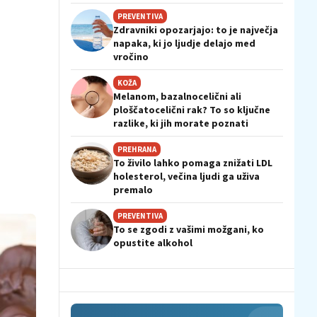
PREVENTIVA
Zdravniki opozarjajo: to je največja
napaka, ki jo ljudje delajo med
vročino
KOŽA
Melanom, bazalnocelični ali
ploščatocelični rak? To so ključne
razlike, ki jih morate poznati
PREHRANA
To živilo lahko pomaga znižati LDL
holesterol, večina ljudi ga uživa
premalo
PREVENTIVA
To se zgodi z vašimi možgani, ko
opustite alkohol