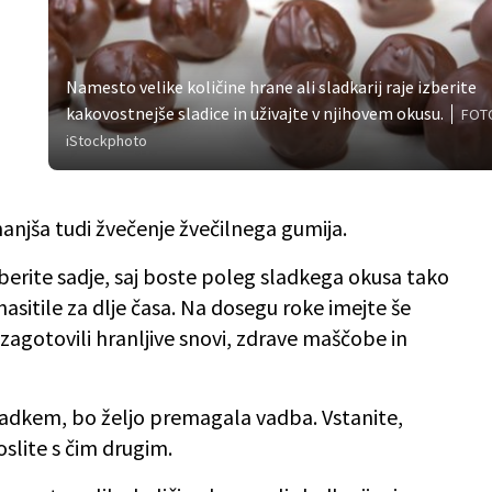
Namesto velike količine hrane ali sladkarij raje izberite
kakovostnejše sladice in uživajte v njihovem okusu.
FOT
iStockphoto
anjša tudi žvečenje žvečilnega gumija.
berite sadje, saj boste poleg sladkega okusa tako
 nasitile za dlje časa. Na dosegu roke imejte še
u zagotovili hranljive snovi, zdrave maščobe in
ladkem, bo željo premagala vadba. Vstanite,
oslite s čim drugim.