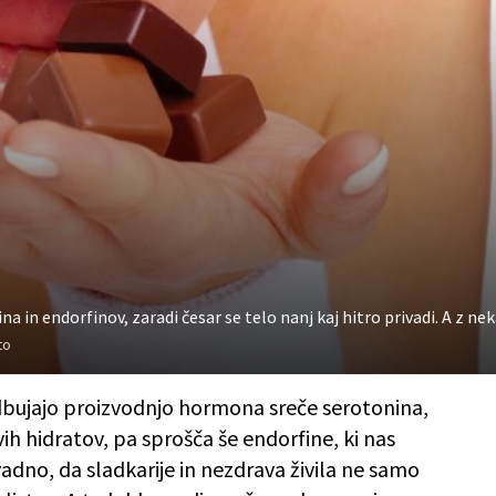
in endorfinov, zaradi česar se telo nanj kaj hitro privadi. A z nek
to
odbujajo proizvodnjo hormona sreče serotonina,
vih hidratov, pa sprošča še endorfine, ki nas
adno, da sladkarije in nezdrava živila ne samo