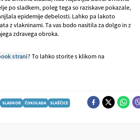
lje po sladkem, poleg tega so raziskave pokazale,
jšala epidemije debelosti. Lahko pa lakoto
gata z vlakninami. Ta vas bodo nasitila za dolgo in z
dnjega zdravega obroka.
ook strani
? To lahko storite s klikom na
SLADKOR
ČOKOLADA
SLAŠČICE