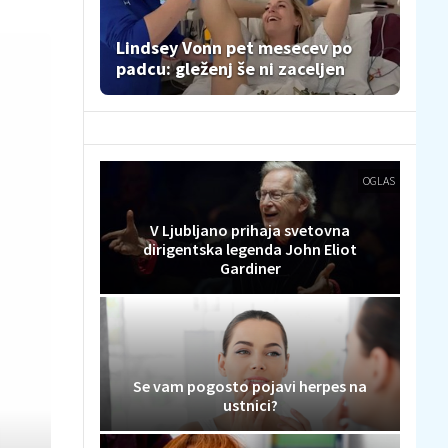
Lindsey Vonn pet mesecev po
padcu: gleženj še ni zaceljen
OGLAS
V Ljubljano prihaja svetovna
dirigentska legenda John Eliot
Gardiner
Se vam pogosto pojavi herpes na
ustnici?