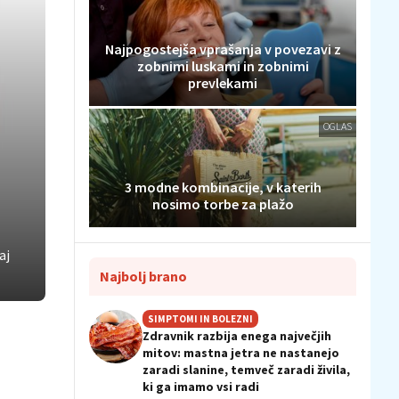
Najpogostejša vprašanja v povezavi z
zobnimi luskami in zobnimi
prevlekami
OGLAS
3 modne kombinacije, v katerih
nosimo torbe za plažo
aj
Najbolj brano
SIMPTOMI IN BOLEZNI
Zdravnik razbija enega največjih
mitov: mastna jetra ne nastanejo
zaradi slanine, temveč zaradi živila,
ki ga imamo vsi radi