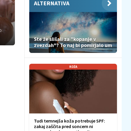
ALTERNATIVA
O:
Ste že slišali za "kopanje v
zvezdah"? To naj bi pomirjalo um
KOŽA
Tudi temnejša koža potrebuje SPF:
zakaj zaščita pred soncem ni