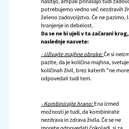
nasitijo, ampak prinašajo tudi zadovo
potrebujemo vedno več nezdravih živi
želeno zadovoljstvo. Če ne pazimo, 
hranjenje in debelost.
Da se ne bi ujeli v ta začarani kro
naslednje nasvete:
- Uživajte majhne obroke:
Če si neizm
pazite, da je količina majhna, svetuj
količinah živil, brez katerih "ne more
odpovedali tudi tem.
- Kombinirajte hrano:
Ena izmed
možnosti je tudi, da kombinirate
nezdrava in zdrava živila. Če se ne
morete odpovedati čokoladi, si za