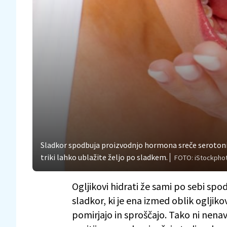
Sladkor spodbuja proizvodnjo hormona sreče serotonina 
triki lahko ublažite željo po sladkem.
FOTO: iStockpho
Ogljikovi hidrati že sami po sebi sp
sladkor, ki je ena izmed oblik ogljiko
pomirjajo in sproščajo. Tako ni nenav