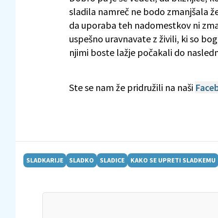
sladila namreč ne bodo zmanjšala že
da uporaba teh nadomestkov ni zman
uspešno uravnavate z živili, ki so bo
njimi boste lažje počakali do nasle
Ste se nam že pridružili na naši
Faceb
SLADKARIJE
SLADKO
SLADICE
KAKO SE UPRETI SLADKEMU