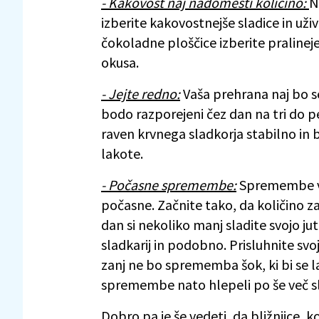
- Kakovost naj nadomesti količino:
N
izberite kakovostnejše sladice in už
čokoladne ploščice izberite pralineje
okusa.
- Jejte redno:
Vaša prehrana naj bo se
bodo razporejeni čez dan na tri do pe
raven krvnega sladkorja stabilno in 
lakote.
- Počasne spremembe:
Spremembe va
počasne. Začnite tako, da količino 
dan si nekoliko manj sladite svojo jut
sladkarij in podobno. Prisluhnite sv
zanj ne bo sprememba šok, ki bi se l
spremembe nato hlepeli po še več sl
Dobro pa je še vedeti, da bližnjice, 