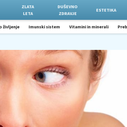
ZLATA
DUŠEVNO
ESTETIKA
LETA
ZDRAVJE
o življenje
Imunski sistem
Vitamini in minerali
Pre