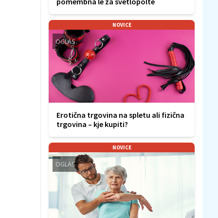
pomembna le za svetlopolte
NOVICE
OGLAS
Erotična trgovina na spletu ali fizična
trgovina – kje kupiti?
NOVICE
OGLAS