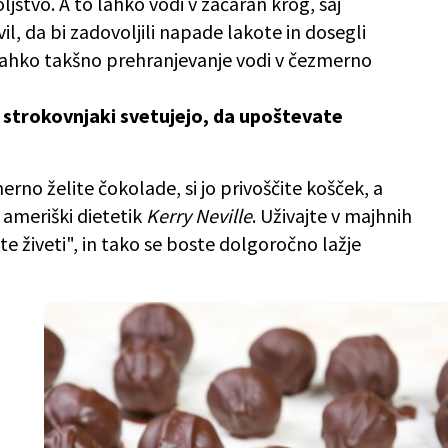
ljstvo. A to lahko vodi v začaran krog, saj
l, da bi zadovoljili napade lakote in dosegli
lahko takšno prehranjevanje vodi v čezmerno
g, strokovnjaki svetujejo, da upoštevate
erno želite čokolade, si jo privoščite košček, a
e ameriški dietetik
Kerry Neville
. Uživajte v majhnih
te živeti", in tako se boste dolgoročno lažje