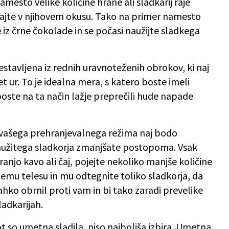
amesto velike količine hrane ali sladkarij raje
ivajte v njihovem okusu. Tako na primer namesto
 iz črne čokolade in se počasi naužijte sladkega
stavljena iz rednih uravnoteženih obrokov, ki naj
t ur. To je idealna mera, s katero boste imeli
boste na ta način lažje preprečili hude napade
šega prehranjevalnega režima naj bodo
zaužitega sladkorja zmanjšate postopoma. Vsak
ranjo kavo ali čaj, pojejte nekoliko manjše količine
ojemu telesu in mu odtegnite toliko sladkorja, da
ahko obrnil proti vam in bi tako zaradi prevelike
adkarijah.
kot so umetna sladila, niso najboljša izbira. Umetna