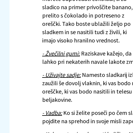
sladico na primer privoščite banano,
prelito s čokolado in potreseno z
oreščki. Tako boste ublažili željo po
sladkem in se nasitili tudi z živili, ki
imajo visoko hranilno vrednost.
- Žvečilni gumi:
Raziskave kažejo, da
lahko pri nekaterih navale lakote zm
- Uživajte sadje:
Namesto sladkarij iz
zaužili še dovolj vlaknin, ki vas bodo
oreščke, ki vas bodo nasitili in teles
beljakovine.
- Vadba:
Ko si želite poseči po čem s
pojdite na sprehod in svoje misli zap