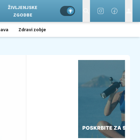
ŽIVLJENJSKE
ZGODBE
bava
Zdravi zobje