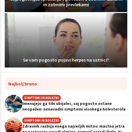
in zobnimi prevlekami
Se vam pogosto pojavi herpes na ustnici?
Najbolj brano
SIMPTOMI IN BOLEZNI
Imenujejo ga tihi ubijalec, saj pogosto ostane
neopažen: nenavadni simptomi visokega holesterola
SIMPTOMI IN BOLEZNI
Zdravnik razbija enega največjih mitov: mastna jetra
ne nastanejo zaradi slanine, temveč zaradi živila, ki