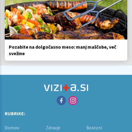
Pozabite na dolgočasno meso: manj maščobe, več
svežine
RUBRIKE:
Domov
Zdravje
Bolezni