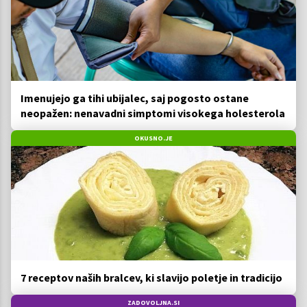
Imenujejo ga tihi ubijalec, saj pogosto ostane
neopažen: nenavadni simptomi visokega holesterola
OKUSNO.JE
7 receptov naših bralcev, ki slavijo poletje in tradicijo
ZADOVOLJNA.SI