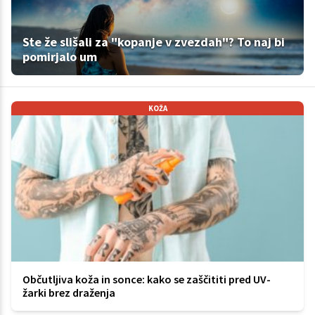
Ste že slišali za "kopanje v zvezdah"? To naj bi
pomirjalo um
KOŽA
Občutljiva koža in sonce: kako se zaščititi pred UV-
žarki brez draženja