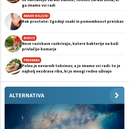
ga imamo vsi radi
RAKAVE BOLEZNI
Rak prostate: Zgodnji znaki in pomembnost preiskav
NOVICE
Nove raziskave razkrivajo, katere bakterije na koži
privlačijo komarje
PREHRANA
Polna je nevarnih toksinov, a jo imamo vsi radi: to je
najbolj nezdrava riba, ki jo mnogi redno uživajo
ALTERNATIVA