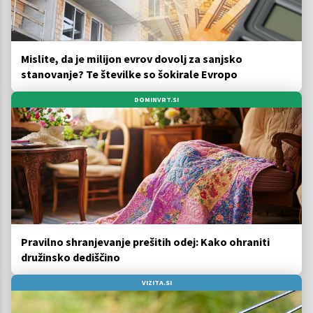
Mislite, da je milijon evrov dovolj za sanjsko
stanovanje? Te številke so šokirale Evropo
DOMINVRT.SI
Pravilno shranjevanje prešitih odej: Kako ohraniti
družinsko dediščino
VIZITA.SI