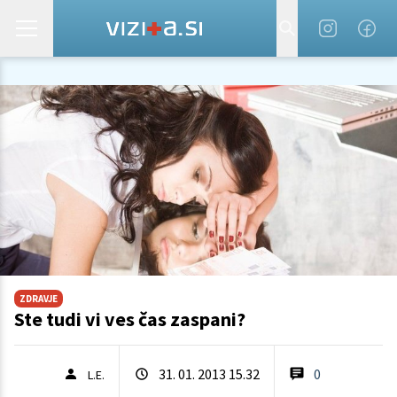
ZDRAVJE
Ste tudi vi ves čas zaspani?
31. 01. 2013 15.32
0
L.E.