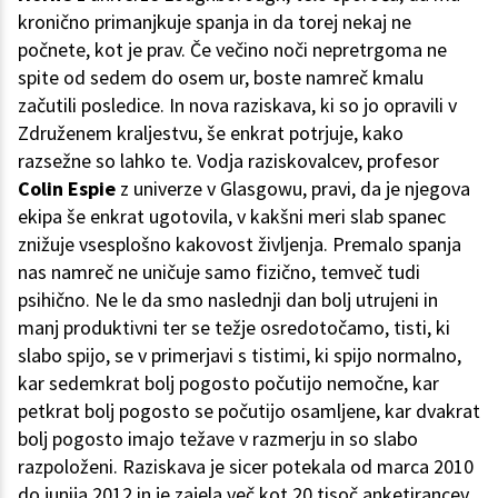
kronično primanjkuje spanja in da torej nekaj ne
počnete, kot je prav. Če večino noči nepretrgoma ne
spite od sedem do osem ur, boste namreč kmalu
začutili posledice. In nova raziskava, ki so jo opravili v
Združenem kraljestvu, še enkrat potrjuje, kako
razsežne so lahko te. Vodja raziskovalcev, profesor
Colin Espie
z univerze v Glasgowu, pravi, da je njegova
ekipa še enkrat ugotovila, v kakšni meri slab spanec
znižuje vsesplošno kakovost življenja. Premalo spanja
nas namreč ne uničuje samo fizično, temveč tudi
psihično. Ne le da smo naslednji dan bolj utrujeni in
manj produktivni ter se težje osredotočamo, tisti, ki
slabo spijo, se v primerjavi s tistimi, ki spijo normalno,
kar sedemkrat bolj pogosto počutijo nemočne, kar
petkrat bolj pogosto se počutijo osamljene, kar dvakrat
bolj pogosto imajo težave v razmerju in so slabo
razpoloženi. Raziskava je sicer potekala od marca 2010
do junija 2012 in je zajela več kot 20 tisoč anketirancev