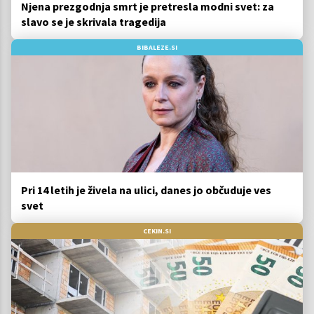
Njena prezgodnja smrt je pretresla modni svet: za
slavo se je skrivala tragedija
BIBALEZE.SI
Pri 14 letih je živela na ulici, danes jo občuduje ves
svet
CEKIN.SI