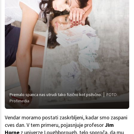
Premalo spanca nas utrudi tako fizično kot psihično.
FOTO:
Profimedia
Vendar moramo postati zaskrbljeni, kadar smo zaspani
cves dan. V tem primeru, pojasnjuje profesor
Jim
Horne
z univerze Loughborough, telo sporoča, da mu