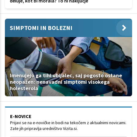
deluje, kot bi morala? To ni naključje
SIMPTOMI IN BOLEZNI
Imenujejo ga tihi ubijalec, saj pogosto ostane
neopažen: nenavadni simptomi visokega
holesterola
E-NOVICE
Prijavi se na e-novičke in bodi na tekočem z aktualnimi novicami.
Zate jih pripravlja uredništvo Vizita.si.