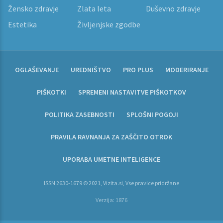
Žensko zdravje
Zlata leta
Duševno zdravje
Estetika
Življenjske zgodbe
OGLAŠEVANJE
UREDNIŠTVO
PRO PLUS
MODERIRANJE
PIŠKOTKI
SPREMENI NASTAVITVE PIŠKOTKOV
POLITIKA ZASEBNOSTI
SPLOŠNI POGOJI
PRAVILA RAVNANJA ZA ZAŠČITO OTROK
UPORABA UMETNE INTELIGENCE
ISSN 2630-1679 © 2021, Vizita.si, Vse pravice pridržane
Verzija: 1876