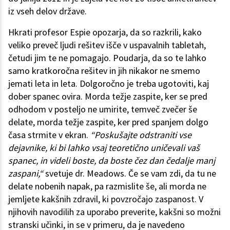
iz vseh delov države.
Hkrati profesor Espie opozarja, da so razkrili, kako
veliko preveč ljudi rešitev išče v uspavalnih tabletah,
četudi jim te ne pomagajo. Poudarja, da so te lahko
samo kratkoročna rešitev in jih nikakor ne smemo
jemati leta in leta. Dolgoročno je treba ugotoviti, kaj
dober spanec ovira. Morda težje zaspite, ker se pred
odhodom v posteljo ne umirite, temveč zvečer še
delate, morda težje zaspite, ker pred spanjem dolgo
časa strmite v ekran.
“Poskušajte odstraniti vse
dejavnike, ki bi lahko vsaj teoretično uničevali vaš
spanec, in videli boste, da boste čez dan čedalje manj
zaspani,“
svetuje dr. Meadows. Če se vam zdi, da tu ne
delate nobenih napak, pa razmislite še, ali morda ne
jemljete kakšnih zdravil, ki povzročajo zaspanost. V
njihovih navodilih za uporabo preverite, kakšni so možni
stranski učinki, in se v primeru, da je navedeno