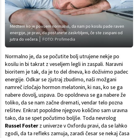
Medtem ko je povsem normalno, da nam po kosilu pade raven
energije, je prav, da postanete zaskrbljeni, če ste zaspani od
jutra do večera.
FOTO: Profimedia
Normalno je, da se počutite bolj utrujene nekje po
kosilu in bi takrat z veseljem legli in zaspali. Naravni
bioritem je tak, da je to del dneva, ko doživimo padec
energije. Odkar se zjutraj zbudimo, naši možgani
namreč izločajo hormon melatonin, ki nas, ko se ga
nabere dovolj, uspava. Do opoldneva se ga nabere že
toliko, da se nam začne dremati, vendar telo pozna
rešitev. Enkrat popoldne njegovo količino sam uravna
tako, da se spet počutimo boljše. Toda nevrolog
Russel Foster
z univerze v Oxfordu pravi, da se lahko
zgodi, da ta refleks zamuja, zaradi česar se nekaj časa