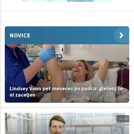
NOVICE
Lindsey Vonn pet mesecev po padcu: gleženj še
ni zaceljen
OGLAS