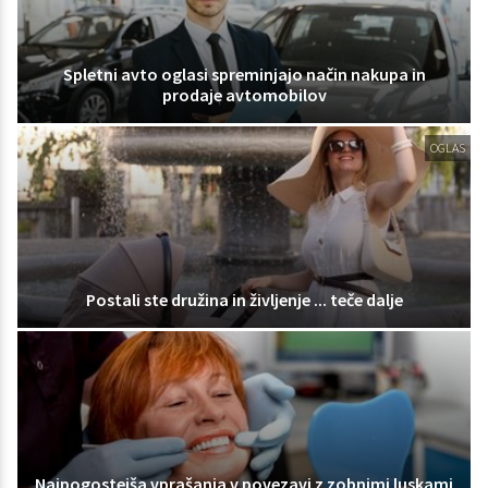
Spletni avto oglasi spreminjajo način nakupa in
prodaje avtomobilov
OGLAS
Postali ste družina in življenje ... teče dalje
Najpogostejša vprašanja v povezavi z zobnimi luskami