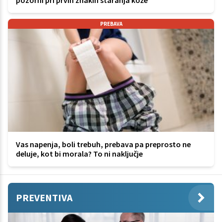
pozorni pri prvih znakih staranja kože
PREBAVA
Vas napenja, boli trebuh, prebava pa preprosto ne
deluje, kot bi morala? To ni naključje
PREVENTIVA