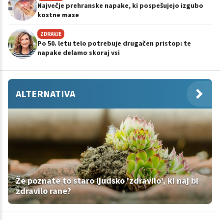
Največje prehranske napake, ki pospešujejo izgubo
kostne mase
ZDRAVJE
Po 50. letu telo potrebuje drugačen pristop: te
napake delamo skoraj vsi
ALTERNATIVA
Že poznate to staro ljudsko 'zdravilo', ki naj bi
zdravilo rane?