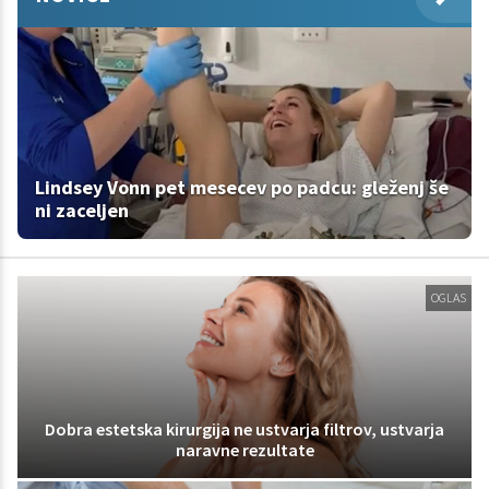
Lindsey Vonn pet mesecev po padcu: gleženj še
ni zaceljen
OGLAS
Dobra estetska kirurgija ne ustvarja filtrov, ustvarja
naravne rezultate