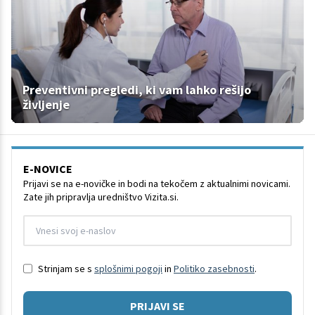
Preventivni pregledi, ki vam lahko rešijo
življenje
E-NOVICE
Prijavi se na e-novičke in bodi na tekočem z aktualnimi novicami.
Zate jih pripravlja uredništvo Vizita.si.
Strinjam se s
splošnimi pogoji
in
Politiko zasebnosti
.
PRIJAVI SE