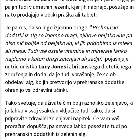
pa jih tudi v umetnih jezerih, kjer jih nabirajo, posušijo in
nato prodajajo v obliki praška ali tablet.
Je pa res, da so alge izjemno drage. ''
Prehranski
dodatki iz alg so izjemno dragi, njihove beljakovine pa
niso nič boljše od beljakovin, ki jih pridobimo iz mleka
ali mesa. Tudi vse ostale vitamine in minerale lahko
najdemo v kateri drugi zelenjavi ali sadju
,'' pojasnjuje
nutricionistka
Lucy Jones
iz britanskega dietetičnega
združenja in doda, da je tudi vprašanje, če se ob
obdelavi alg, ko jih pretvorijo v prehranske dodatke,
ohranijo vsi zdravilni učinki.
Tako svetuje, da uživate čim bolj raznoliko zelenjavo, ki
jo lahko v svoj vsakdan vključite tudi tako, da si
pripravite zdravilni zelenjavni napitek. Če vam vaš
proračun dopušča, pa seveda lahko posežete tudi po
prehranskih dodatkih iz zelenih alg.