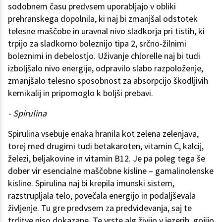
sodobnem času predvsem uporabljajo v obliki
prehranskega dopolnila, ki naj bi zmanjšal odstotek
telesne maščobe in uravnal nivo sladkorja pri tistih, ki
trpijo za sladkorno boleznijo tipa 2, srčno-žilnimi
boleznimi in debelostjo. Uživanje chlorelle naj bi tudi
izboljšalo nivo energije, odpravilo slabo razpoloženje,
zmanjšalo telesno sposobnost za absorpcijo škodljivih
kemikalij in pripomoglo k boljši prebavi.
- Spirulina
Spirulina vsebuje enaka hranila kot zelena zelenjava,
torej med drugimi tudi betakaroten, vitamin C, kalcij,
železi, beljakovine in vitamin B12. Je pa poleg tega še
dober vir esencialne maščobne kisline – gamalinolenske
kisline. Spirulina naj bi krepila imunski sistem,
razstrupljala telo, povečala energijo in podaljševala
življenje. Tu gre predvsem za predvidevanja, saj te
trditve niso dokazane. Te vrste alg živijo v jezerih, gojijo