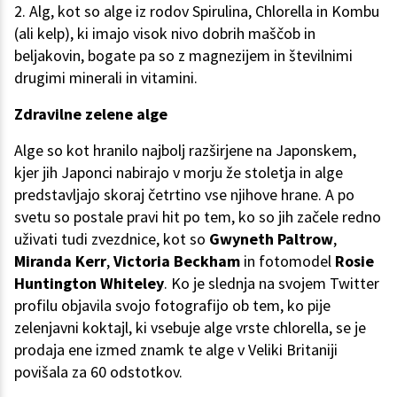
2. Alg, kot so alge iz rodov Spirulina, Chlorella in Kombu
(ali kelp), ki imajo visok nivo dobrih maščob in
beljakovin, bogate pa so z magnezijem in številnimi
drugimi minerali in vitamini.
Zdravilne zelene alge
Alge so kot hranilo najbolj razširjene na Japonskem,
kjer jih Japonci nabirajo v morju že stoletja in alge
predstavljajo skoraj četrtino vse njihove hrane. A po
svetu so postale pravi hit po tem, ko so jih začele redno
uživati tudi zvezdnice, kot so
Gwyneth Paltrow
,
Miranda Kerr
,
Victoria Beckham
in fotomodel
Rosie
Huntington Whiteley
. Ko je slednja na svojem Twitter
profilu objavila svojo fotografijo ob tem, ko pije
zelenjavni koktajl, ki vsebuje alge vrste chlorella, se je
prodaja ene izmed znamk te alge v Veliki Britaniji
povišala za 60 odstotkov.