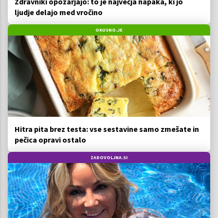
Zdravniki opozarjajo: to je največja napaka, ki jo
ljudje delajo med vročino
OKUSNO.JE
Hitra pita brez testa: vse sestavine samo zmešate in
pečica opravi ostalo
ZADOVOLJNA.SI