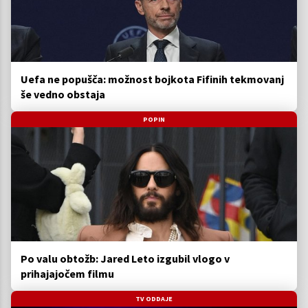
Uefa ne popušča: možnost bojkota Fifinih tekmovanj
še vedno obstaja
POPIN
Po valu obtožb: Jared Leto izgubil vlogo v
prihajajočem filmu
TV ODDAJE