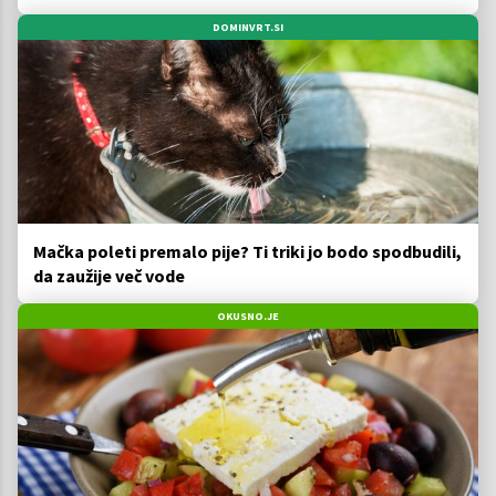
za pet evrov
DOMINVRT.SI
Mačka poleti premalo pije? Ti triki jo bodo spodbudili,
da zaužije več vode
OKUSNO.JE