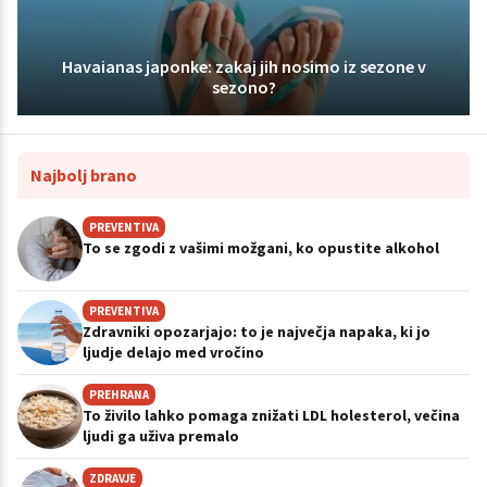
Havaianas japonke: zakaj jih nosimo iz sezone v
sezono?
Najbolj brano
PREVENTIVA
To se zgodi z vašimi možgani, ko opustite alkohol
PREVENTIVA
Zdravniki opozarjajo: to je največja napaka, ki jo
ljudje delajo med vročino
PREHRANA
To živilo lahko pomaga znižati LDL holesterol, večina
ljudi ga uživa premalo
ZDRAVJE