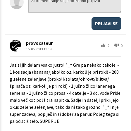
PRIJAVI SE
provocateur
2
0
15. 05. 2013 19.19
Jaz si jih delam vsako jutro! ^_^ Gre pa nekako takole: -
1 kos sadja (banana/jabolko oz. karkoli je pri roki) - 200
g zelene zelenjave (brokoli/solata/ohrovt/blitva/
špinača oz. karkoli je pri roki) - 1 jušno žlico lanenega
semena - 1 jušno žlico prosa - 4 datelje - 3 dcl vode Pride
malo več kot pol litra napitka. Sadje in datelji prikrijejo
okus zelene zelenjave, tako da ni tako grozno. ^_^ In je
super zadeva, popiješ in si dober za par ur. Poleg tega si
pa očistiš telo. SUPER JE!