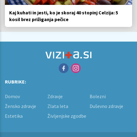
Kaj kuhati in jesti, ko je skoraj 40 stopinj Celzija: 5
kosil brez prižiganja pečice
RUBRIKE:
Domov
Zdravje
Bolezni
Žensko zdravje
Zlata leta
Duševno zdravje
Estetika
Življenjske zgodbe