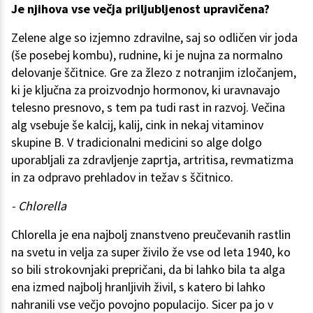
Je njihova vse večja priljubljenost upravičena?
Zelene alge so izjemno zdravilne, saj so odličen vir joda
(še posebej kombu), rudnine, ki je nujna za normalno
delovanje ščitnice. Gre za žlezo z notranjim izločanjem,
ki je ključna za proizvodnjo hormonov, ki uravnavajo
telesno presnovo, s tem pa tudi rast in razvoj. Večina
alg vsebuje še kalcij, kalij, cink in nekaj vitaminov
skupine B. V tradicionalni medicini so alge dolgo
uporabljali za zdravljenje zaprtja, artritisa, revmatizma
in za odpravo prehladov in težav s ščitnico.
- Chlorella
Chlorella je ena najbolj znanstveno preučevanih rastlin
na svetu in velja za super živilo že vse od leta 1940, ko
so bili strokovnjaki prepričani, da bi lahko bila ta alga
ena izmed najbolj hranljivih živil, s katero bi lahko
nahranili vse večjo povojno populacijo. Sicer pa jo v