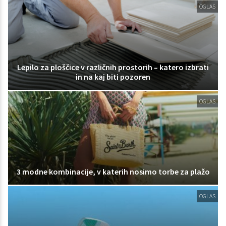
OGLAS
Lepilo za ploščice v različnih prostorih – katero izbrati
in na kaj biti pozoren
OGLAS
3 modne kombinacije, v katerih nosimo torbe za plažo
OGLAS