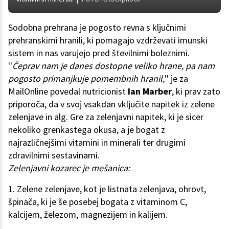
Sodobna prehrana je pogosto revna s ključnimi
prehranskimi hranili, ki pomagajo vzdrževati imunski
sistem in nas varujejo pred številnimi boleznimi.
''
Čeprav nam je danes dostopne veliko hrane, pa nam
pogosto primanjkuje pomembnih hranil,
'' je za
MailOnline povedal nutricionist
Ian Marber
, ki prav zato
priporoča, da v svoj vsakdan vključite napitek iz zelene
zelenjave in alg. Gre za zelenjavni napitek, ki je sicer
nekoliko grenkastega okusa, a je bogat z
najrazličnejšimi vitamini in minerali ter drugimi
zdravilnimi sestavinami.
Zelenjavni kozarec je mešanica:
1. Zelene zelenjave, kot je listnata zelenjava, ohrovt,
špinača, ki je še posebej bogata z vitaminom C,
kalcijem, železom, magnezijem in kalijem.