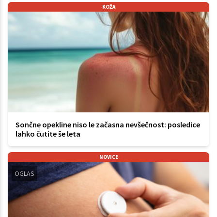
KOŽA
Sončne opekline niso le začasna nevšečnost: posledice
lahko čutite še leta
NOVICE
OGLAS