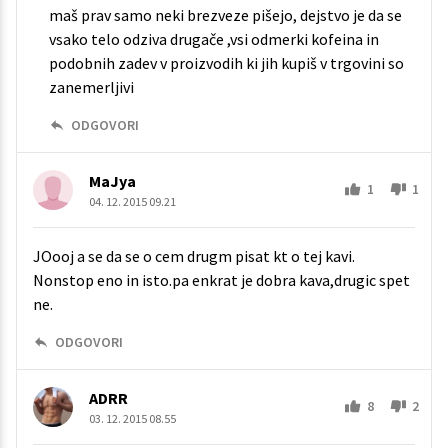
maš prav samo neki brezveze pišejo, dejstvo je da se
vsako telo odziva drugače ,vsi odmerki kofeina in
podobnih zadev v proizvodih ki jih kupiš v trgovini so
zanemerljivi
ODGOVORI
MaJya
1
1
04. 12. 2015 09.21
JOooj a se da se o cem drugm pisat kt o tej kavi.
Nonstop eno in isto.pa enkrat je dobra kava,drugic spet
ne.
ODGOVORI
ADRR
8
2
03. 12. 2015 08.55