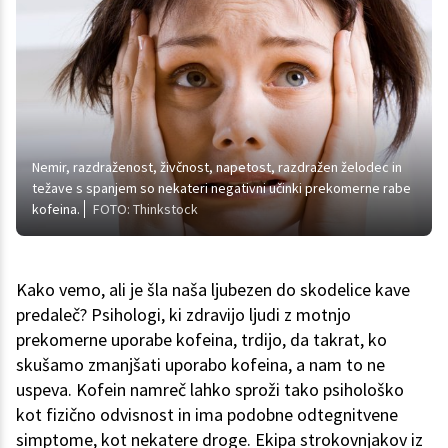
Nemir, razdraženost, živčnost, napetost, razdražen želodec in
težave s spanjem so nekateri negativni učinki prekomerne rabe
kofeina.
FOTO: Thinkstock
Kako vemo, ali je šla naša ljubezen do skodelice kave
predaleč? Psihologi, ki zdravijo ljudi z motnjo
prekomerne uporabe kofeina, trdijo, da takrat, ko
skušamo zmanjšati uporabo kofeina, a nam to ne
uspeva. Kofein namreč lahko sproži tako psihološko
kot fizično odvisnost in ima podobne odtegnitvene
simptome, kot nekatere droge. Ekipa strokovnjakov iz