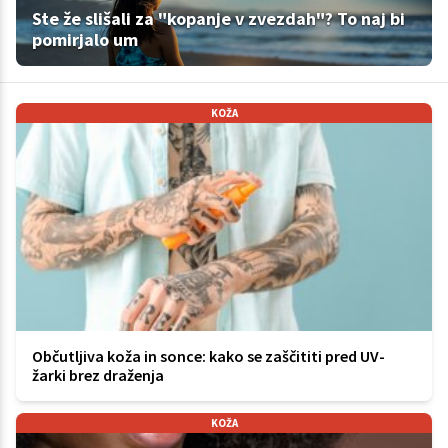
Ste že slišali za "kopanje v zvezdah"? To naj bi
pomirjalo um
KOŽA
Občutljiva koža in sonce: kako se zaščititi pred UV-
žarki brez draženja
KOŽA