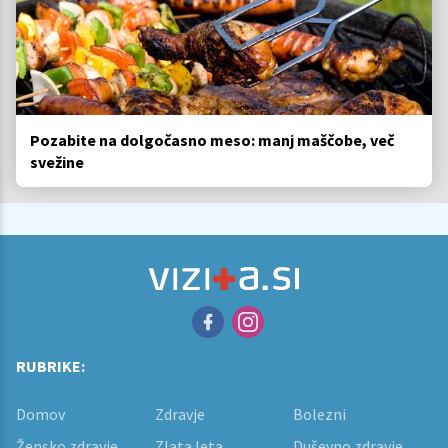
Pozabite na dolgočasno meso: manj maščobe, več
svežine
RUBRIKE:
Domov
Zdravje
Bolezni
Žensko zdravje
Zlata leta
Duševno zdravje