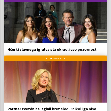
Hčerki slavnega igralca sta ukradli vso pozornost
MOSKISVET.COM
Partner zvezdnice izginil brez sledu: nikoli ga niso