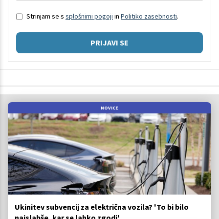
Strinjam se s
splošnimi pogoji
in
Politiko zasebnosti
.
PRIJAVI SE
NOVICE
Ukinitev subvencij za električna vozila? 'To bi bilo
najslabše, kar se lahko zgodi'