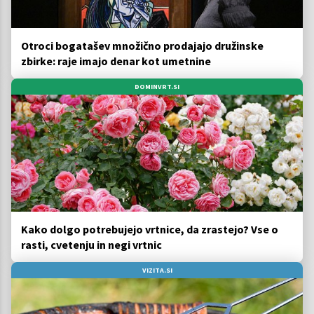
Otroci bogatašev množično prodajajo družinske
zbirke: raje imajo denar kot umetnine
DOMINVRT.SI
Kako dolgo potrebujejo vrtnice, da zrastejo? Vse o
rasti, cvetenju in negi vrtnic
VIZITA.SI