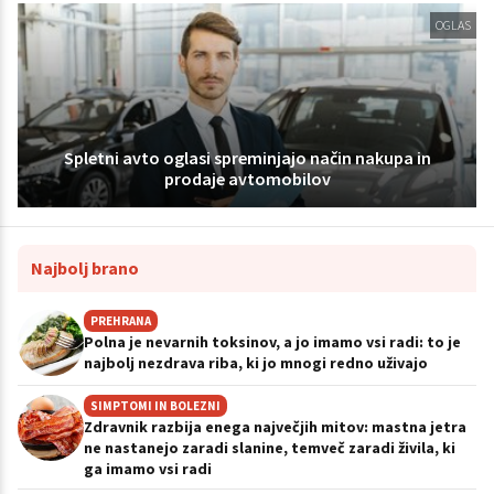
OGLAS
Spletni avto oglasi spreminjajo način nakupa in
prodaje avtomobilov
Najbolj brano
PREHRANA
Polna je nevarnih toksinov, a jo imamo vsi radi: to je
najbolj nezdrava riba, ki jo mnogi redno uživajo
SIMPTOMI IN BOLEZNI
Zdravnik razbija enega največjih mitov: mastna jetra
ne nastanejo zaradi slanine, temveč zaradi živila, ki
ga imamo vsi radi