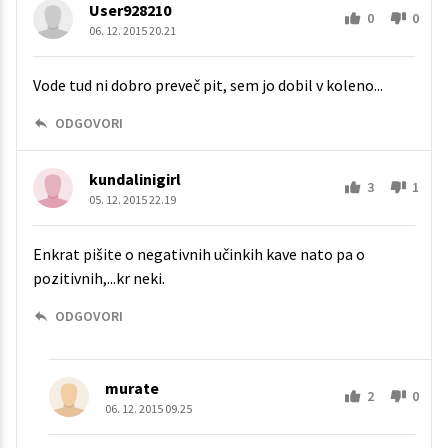
User928210
0
0
06. 12. 2015 20.21
Vode tud ni dobro preveč pit, sem jo dobil v koleno...
ODGOVORI
kundalinigirl
3
1
05. 12. 2015 22.19
Enkrat pišite o negativnih učinkih kave nato pa o
pozitivnih,...kr neki.
ODGOVORI
murate
2
0
06. 12. 2015 09.25