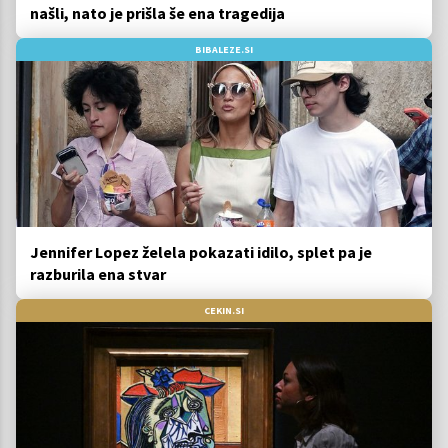
našli, nato je prišla še ena tragedija
BIBALEZE.SI
Jennifer Lopez želela pokazati idilo, splet pa je
razburila ena stvar
CEKIN.SI