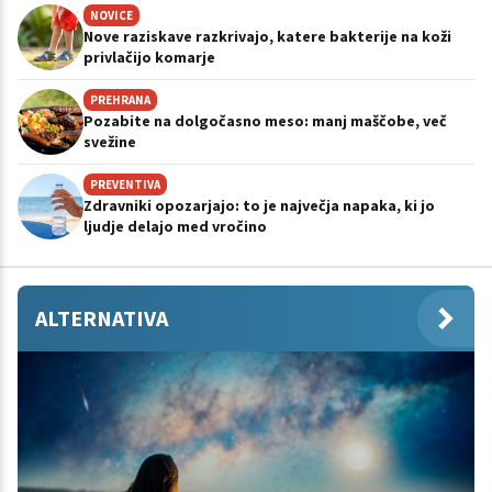
NOVICE
Nove raziskave razkrivajo, katere bakterije na koži
privlačijo komarje
PREHRANA
Pozabite na dolgočasno meso: manj maščobe, več
svežine
PREVENTIVA
Zdravniki opozarjajo: to je največja napaka, ki jo
ljudje delajo med vročino
ALTERNATIVA