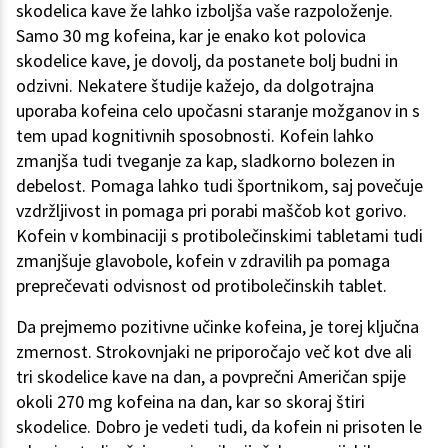
skodelica kave že lahko izboljša vaše razpoloženje.
Samo 30 mg kofeina, kar je enako kot polovica
skodelice kave, je dovolj, da postanete bolj budni in
odzivni. Nekatere študije kažejo, da dolgotrajna
uporaba kofeina celo upočasni staranje možganov in s
tem upad kognitivnih sposobnosti. Kofein lahko
zmanjša tudi tveganje za kap, sladkorno bolezen in
debelost. Pomaga lahko tudi športnikom, saj povečuje
vzdržljivost in pomaga pri porabi maščob kot gorivo.
Kofein v kombinaciji s protibolečinskimi tabletami tudi
zmanjšuje glavobole, kofein v zdravilih pa pomaga
preprečevati odvisnost od protibolečinskih tablet.
Da prejmemo pozitivne učinke kofeina, je torej ključna
zmernost. Strokovnjaki ne priporočajo več kot dve ali
tri skodelice kave na dan, a povprečni Američan spije
okoli 270 mg kofeina na dan, kar so skoraj štiri
skodelice. Dobro je vedeti tudi, da kofein ni prisoten le