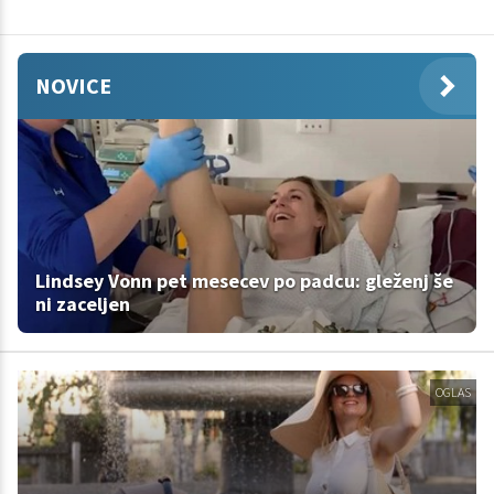
NOVICE
Lindsey Vonn pet mesecev po padcu: gleženj še
ni zaceljen
OGLAS