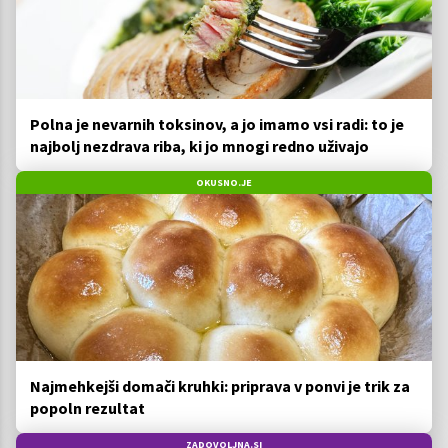
Polna je nevarnih toksinov, a jo imamo vsi radi: to je
najbolj nezdrava riba, ki jo mnogi redno uživajo
OKUSNO.JE
Najmehkejši domači kruhki: priprava v ponvi je trik za
popoln rezultat
ZADOVOLJNA.SI