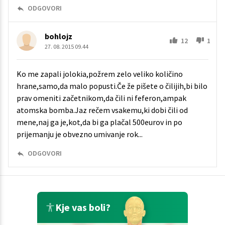
ODGOVORI
bohlojz
12
1
27. 08. 2015 09.44
Ko me zapali jolokia,požrem zelo veliko količino
hrane,samo,da malo popusti.Če že pišete o čilijih,bi bilo
prav omeniti začetnikom,da čili ni feferon,ampak
atomska bomba.Jaz rečem vsakemu,ki dobi čili od
mene,naj ga je,kot,da bi ga plačal 500eurov in po
prijemanju je obvezno umivanje rok...
ODGOVORI
Kje vas boli?