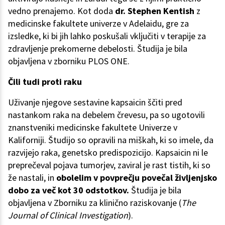
vedno prenajemo. Kot doda
dr. Stephen Kentish
z
medicinske fakultete univerze v Adelaidu, gre za
izsledke, ki bi jih lahko poskušali vključiti v terapije za
zdravljenje prekomerne debelosti. Študija je bila
objavljena v zborniku PLOS ONE.
Čili tudi proti raku
Uživanje njegove sestavine kapsaicin ščiti pred
nastankom raka na debelem črevesu, pa so ugotovili
znanstveniki medicinske fakultete Univerze v
Kaliforniji. Študijo so opravili na miškah, ki so imele, da
razvijejo raka, genetsko predispozicijo. Kapsaicin ni le
preprečeval pojava tumorjev, zaviral je rast tistih, ki so
že nastali, in
obolelim v povprečju povečal življenjsko
dobo za več kot 30 odstotkov.
Študija je bila
objavljena v Zborniku za klinično raziskovanje (
The
Journal of Clinical Investigation
).