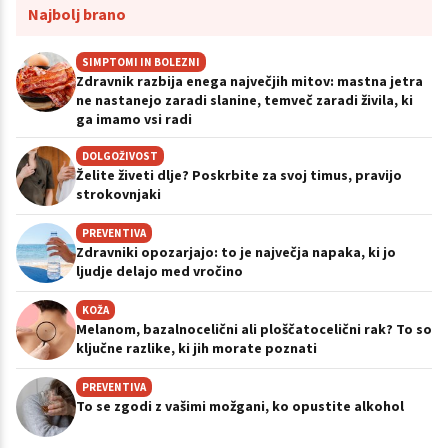
Najbolj brano
SIMPTOMI IN BOLEZNI
Zdravnik razbija enega največjih mitov: mastna jetra
ne nastanejo zaradi slanine, temveč zaradi živila, ki
ga imamo vsi radi
DOLGOŽIVOST
Želite živeti dlje? Poskrbite za svoj timus, pravijo
strokovnjaki
PREVENTIVA
Zdravniki opozarjajo: to je največja napaka, ki jo
ljudje delajo med vročino
KOŽA
Melanom, bazalnocelični ali ploščatocelični rak? To so
ključne razlike, ki jih morate poznati
PREVENTIVA
To se zgodi z vašimi možgani, ko opustite alkohol