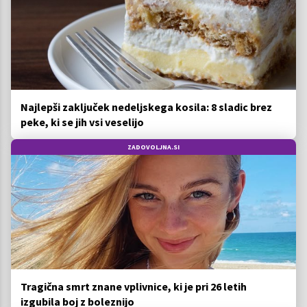
Najlepši zaključek nedeljskega kosila: 8 sladic brez
peke, ki se jih vsi veselijo
ZADOVOLJNA.SI
Tragična smrt znane vplivnice, ki je pri 26 letih
izgubila boj z boleznijo