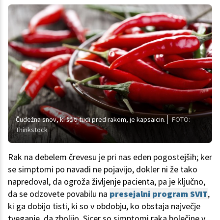
Čudežna snov, ki ščiti tudi pred rakom, je kapsaicin.
FOTO:
Thinkstock
Rak na debelem črevesu je pri nas eden pogostejših; ker
se simptomi po navadi ne pojavijo, dokler ni že tako
napredoval, da ogroža življenje pacienta, pa je ključno,
da se odzovete povabilu na
presejalni program SVIT
,
ki ga dobijo tisti, ki so v obdobju, ko obstaja največje
tveganje, da zbolijo. Sicer so simptomi raka bolečine v