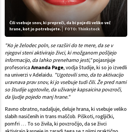
Čili vsebuje snov, ki prepreči, da bi pojedli veliko več
hrane, kot jo potrebujete.
FOTO: Thinkstock
"Ko je želodec poln, se razširi do te mere, da se v
njegovi steni
aktivirajo
živci, ki možganom pošljejo
informacijo, da lahko prenehamo jesti,"
pojasnjuje
profesorica
Amanda Page
, vodja študije, ki so jo izvedli
na univerzi v Adelaidu.
"Ugotovili smo, da to aktivacijo
uravnava prav snov, ki jo vsebuje tudi čili. Že pred nami
so študije ugotovile, da uživanje kapsaicina povzroči,
da ljudje pojedo manj hrane."
Ravno obratno, nadaljuje, deluje hrana, ki vsebuje veliko
slabih nasičenih in trans maščob. Piškoti, rogljički,
pomfri … To so živila, ki povzročijo, da se živci
aktivirajo kasneje in zaradi tega se z njimi praktično