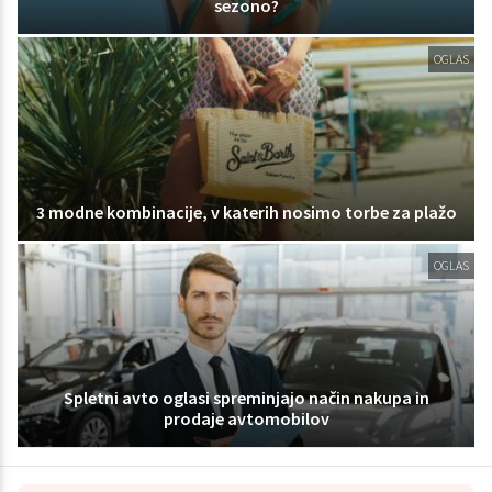
sezono?
OGLAS
3 modne kombinacije, v katerih nosimo torbe za plažo
OGLAS
Spletni avto oglasi spreminjajo način nakupa in
prodaje avtomobilov