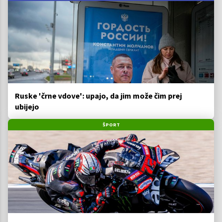
Ruske 'črne vdove': upajo, da jim može čim prej
ubijejo
ŠPORT