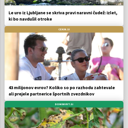
Le uro iz Ljubljane se skriva pravi naravni čudež: izlet,
ki bo navdušil otroke
CEKIN.SI
43 milijonov evrov? Koliko so po razhodu zahtevale
ali prejele partnerice športnih zvezdnikov
DOMINVRT.SI