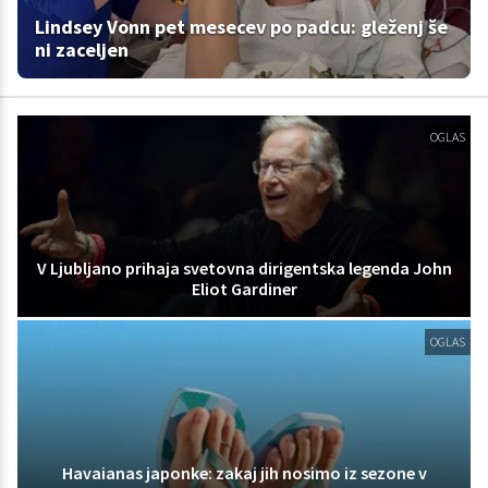
Lindsey Vonn pet mesecev po padcu: gleženj še
ni zaceljen
OGLAS
V Ljubljano prihaja svetovna dirigentska legenda John
Eliot Gardiner
OGLAS
Havaianas japonke: zakaj jih nosimo iz sezone v