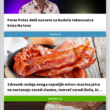
Peter Poles delil nasvete za bodoče tekmovalce
kviza Na lovu
VIZITA.SI
Zdravnik razbija enega največjih mitov: mastna jetra
ne nastanejo zaradi slanine, temveč zaradi živila, ki
ga imamo vsi radi
OKUSNO.JE