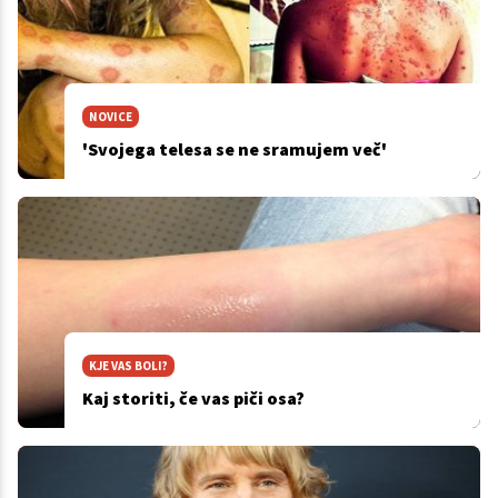
NOVICE
'Svojega telesa se ne sramujem več'
KJE VAS BOLI?
Kaj storiti, če vas piči osa?