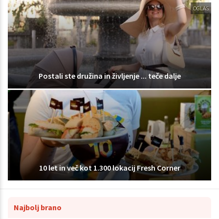
OGLAS
Postali ste družina in življenje ... teče dalje
10 let in več kot 1.300 lokacij Fresh Corner
Najbolj brano