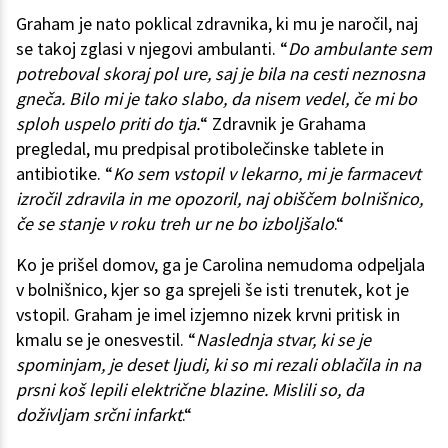
Graham je nato poklical zdravnika, ki mu je naročil, naj
se takoj zglasi v njegovi ambulanti. “
Do ambulante sem
potreboval skoraj pol ure, saj je bila na cesti neznosna
gneča. Bilo mi je tako slabo, da nisem vedel, če mi bo
sploh uspelo priti do tja.
“ Zdravnik je Grahama
pregledal, mu predpisal protibolečinske tablete in
antibiotike. “
Ko sem vstopil v lekarno, mi je farmacevt
izročil zdravila in me opozoril, naj obiščem bolnišnico,
če se stanje v roku treh ur ne bo izboljšalo
.“
Ko je prišel domov, ga je Carolina nemudoma odpeljala
v bolnišnico, kjer so ga sprejeli še isti trenutek, kot je
vstopil. Graham je imel izjemno nizek krvni pritisk in
kmalu se je onesvestil. “
Naslednja stvar, ki se je
spominjam, je deset ljudi, ki so mi rezali oblačila in na
prsni koš lepili električne blazine. Mislili so, da
doživljam srčni infarkt
.“