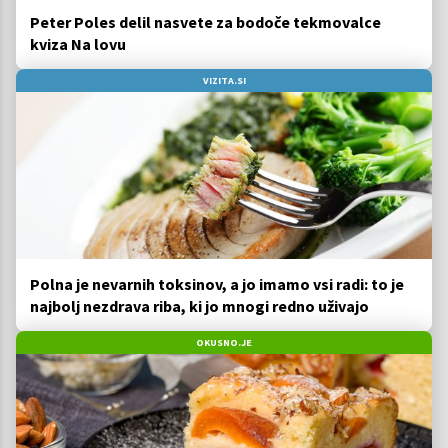
Peter Poles delil nasvete za bodoče tekmovalce
kviza Na lovu
VIZITA.SI
Polna je nevarnih toksinov, a jo imamo vsi radi: to je
najbolj nezdrava riba, ki jo mnogi redno uživajo
OKUSNO.JE