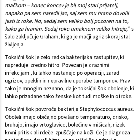
mačkom – konec koncev je bil moj stari prijatelj,
napako pa sem naredil jaz, saj sem mu hrano dovolil
jesti iz roke. No, sedaj sem veliko bolj pozoren na to,
kako ga hranim. Sedaj roko umaknem veliko hitreje,
“ s
šalo zaključuje Graham, ki ga je mačji ugriz skoraj stal
življenja.
Toksični šok je zelo redka bakterijska zastupitev, ki
napreduje izredno hitro. Povezan je z raznimi
infekcijami, ki lahko nastanejo po operaciji, zaradi
ugrizov, opeklin in nepravilne uporabe tamponov. Prav
tako je mnogim neznano, da je toksični šok obolenje, ki
lahko prizadane tako ženske kot tudi moške in otroke.
Toksični šok povzroča bakterija Staphylococcus aureus.
Oboleli imajo običajno povišano temperaturo, drisko,
bruhajo, imajo vrtoglavico, bolečine v mišicah, nizek
krvni pritisk ali rdeče izpuščaje na koži. Če je diagnoza