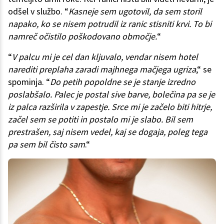
odšel v službo. “
Kasneje sem ugotovil, da sem storil
napako, ko se nisem potrudil iz ranic stisniti krvi. To bi
namreč očistilo poškodovano območje.
“
“
V palcu mi je cel dan kljuvalo, vendar nisem hotel
narediti preplaha zaradi majhnega mačjega ugriza
,“ se
spominja. “
Do petih popoldne se je stanje izredno
poslabšalo. Palec je postal sive barve, bolečina pa se je
iz palca razširila v zapestje. Srce mi je začelo biti hitrje,
začel sem se potiti in postalo mi je slabo. Bil sem
prestrašen, saj nisem vedel, kaj se dogaja, poleg tega
pa sem bil čisto sam
.“