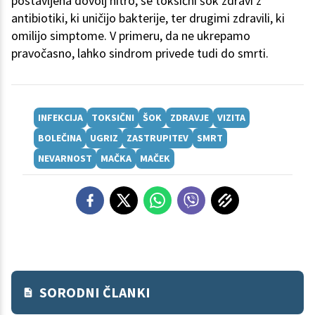
postavljena dovolj hitro, se toksični šok zdravi z
antibiotiki, ki uničijo bakterije, ter drugimi zdravili, ki
omilijo simptome. V primeru, da ne ukrepamo
pravočasno, lahko sindrom privede tudi do smrti.
INFEKCIJA
TOKSIČNI
ŠOK
ZDRAVJE
VIZITA
BOLEČINA
UGRIZ
ZASTRUPITEV
SMRT
NEVARNOST
MAČKA
MAČEK
SORODNI ČLANKI