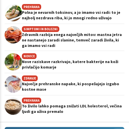
PREHRANA
Polna je nevarnih toksinov, a jo imamo vsi radi: to je
najbolj nezdrava riba, ki jo mnogi redno uživajo
SIMPTOMI IN BOLEZNI
Zdravnik razbija enega največjih mitov: mastna jetra
ne nastanejo zaradi slanine, temveč zaradi živila, ki
ga imamo vsi radi
NOVICE
Nove raziskave razkrivajo, katere bakterije na koži
privlačijo komarje
ZDRAVJE
Največje prehranske napake, ki pospešujejo izgubo
kostne mase
PREHRANA
To živilo lahko pomaga znižati LDL holesterol, večina
ljudi ga uživa premalo