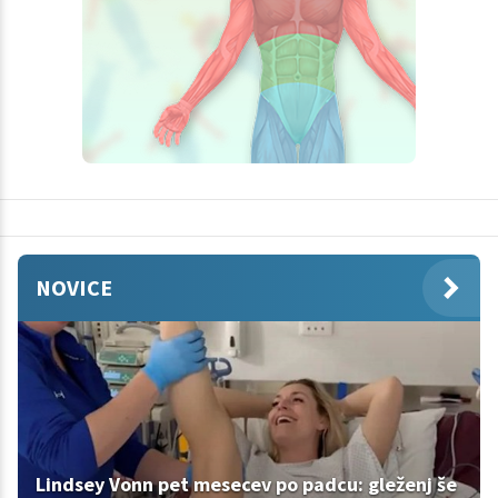
NOVICE
Lindsey Vonn pet mesecev po padcu: gleženj še