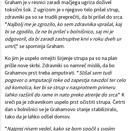
Graham je v resnici zaradi mačjega ugriza doživel
toksični šok. Z ugrizom je v njegovo telo prišel strup,
zdravniki pa so se trudili preprečiti, da bi prišel do srca.
“
Najbolj me je zgrozilo, ko sem zdravnika vprašal, kaj
bi se zgodilo, če ne bi prišel v bolnišnico, saj mi je
odgovoril, da bi zaradi zastrupitve krvi v roku dveh ur
umrl
,“ se spominja Graham.
Ko jim je uspelo omejiti širjenje strupa pa so na plan
prišle nove skrbi. Zdravniki so namreč mislili, da bo
Grahamov prst treba amputirati. “
Slišal sem tudi
pogovor o amputaciji roke od zapestja navzdol ter celo
od komolca, ker bi se strup v nasprotnem primeru
lahko razširil do rame in nato preko atrerije do srca
.“ K
sreči pa je zdravnikom uspelo prst očistiti strupa. Četrti
dan v bolnišnici se je Grahamovo stanje stabiliziralo,
tako da je lahko odšel domov.
“
Najprej nisem vedel, kako se bom soočil s svojim