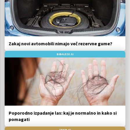
Zakaj novi avtomobili nimajo več rezervne gume?
BIBALEZE.SI
Poporodno izpadanje las: kaj je normalno in kako si
pomagati
CEKIN.SI