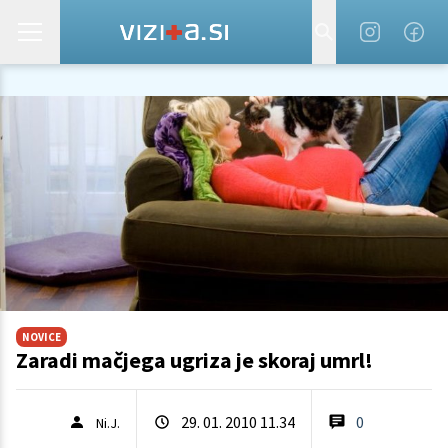
NOVICE
Zaradi mačjega ugriza je skoraj umrl!
29. 01. 2010 11.34
0
Ni.J.