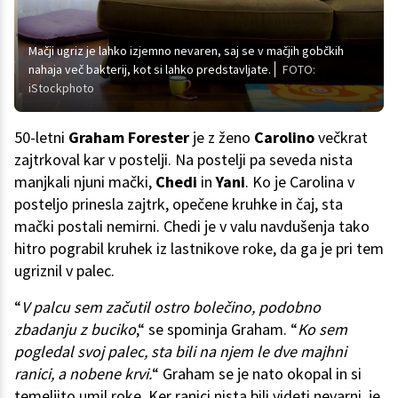
Mačji ugriz je lahko izjemno nevaren, saj se v mačjih gobčkih
nahaja več bakterij, kot si lahko predstavljate.
FOTO:
iStockphoto
50-letni
Graham Forester
je z ženo
Carolino
večkrat
zajtrkoval kar v postelji. Na postelji pa seveda nista
manjkali njuni mački,
Chedi
in
Yani
. Ko je Carolina v
posteljo prinesla zajtrk, opečene kruhke in čaj, sta
mački postali nemirni. Chedi je v valu navdušenja tako
hitro pograbil kruhek iz lastnikove roke, da ga je pri tem
ugriznil v palec.
“
V palcu sem začutil ostro bolečino, podobno
zbadanju z buciko
,“ se spominja Graham. “
Ko sem
pogledal svoj palec, sta bili na njem le dve majhni
ranici, a nobene krvi.
“ Graham se je nato okopal in si
temeljito umil roke. Ker ranici nista bili videti nevarni, je