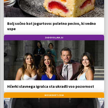
Bolj sočno kot jogurtovo: poletno pecivo, ki vedno
uspe
ZADOVOLJNA.SI
Hčerki slavnega igralca sta ukradli vso pozornost
MOSKISVET.COM