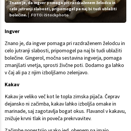
Znano je, da ingver pomaga pri razdraženem želodcu in
celo jutranji slabosti, pripomogel pa naj bi tudi ublažiti
bolečine.
FOTO: iStockphoto
Ingver
Znano je, da ingver pomaga pri razdraženem želodcu in
celo jutranji slabosti, pripomogel pa naj bi tudi ublažiti
bolečine. Gingerol, močna sestavina ingverja, pomaga
zmanjšati vnetja, sprosti živčne poti. Dodamo ga lahko
v čaj ali pa z njim izboljšamo zelenjavo.
Kakav
Kakav je veliko več kot le topla zimska pijača. Čeprav
dejansko ni začimba, kakav lahko izboljša omake in
marinade, saj zagotavlja bogat okus. Flavanol v kakavu,
znižuje krvni tlak in poveča prekrvavitev.
Začimbe popestrijo vsako jed, obenem pa imajo