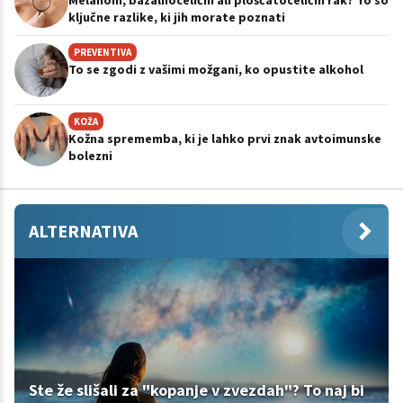
ključne razlike, ki jih morate poznati
PREVENTIVA
To se zgodi z vašimi možgani, ko opustite alkohol
KOŽA
Kožna sprememba, ki je lahko prvi znak avtoimunske
bolezni
ALTERNATIVA
Ste že slišali za "kopanje v zvezdah"? To naj bi