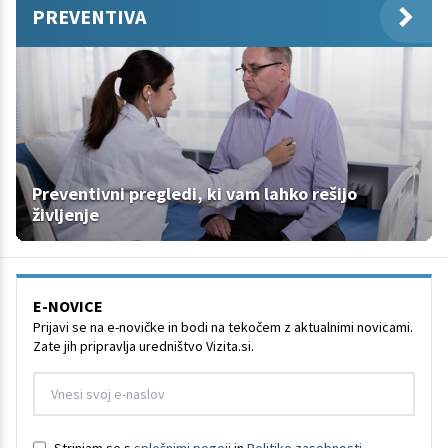
PREVENTIVA
Preventivni pregledi, ki vam lahko rešijo
življenje
E-NOVICE
Prijavi se na e-novičke in bodi na tekočem z aktualnimi novicami.
Zate jih pripravlja uredništvo Vizita.si.
Strinjam se s
splošnimi pogoji
in
Politiko zasebnosti
.