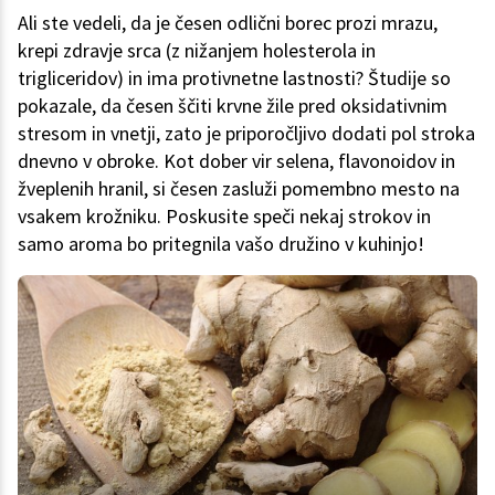
Ali ste vedeli, da je česen odlični borec prozi mrazu,
krepi zdravje srca (z nižanjem holesterola in
trigliceridov) in ima protivnetne lastnosti? Študije so
pokazale, da česen ščiti krvne žile pred oksidativnim
stresom in vnetji, zato je priporočljivo dodati pol stroka
dnevno v obroke. Kot dober vir selena, flavonoidov in
žveplenih hranil, si česen zasluži pomembno mesto na
vsakem krožniku. Poskusite speči nekaj strokov in
samo aroma bo pritegnila vašo družino v kuhinjo!