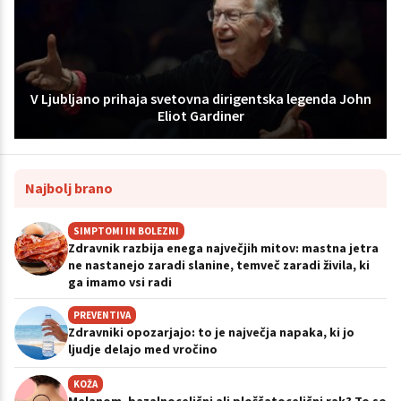
V Ljubljano prihaja svetovna dirigentska legenda John
Eliot Gardiner
Najbolj brano
SIMPTOMI IN BOLEZNI
Zdravnik razbija enega največjih mitov: mastna jetra
ne nastanejo zaradi slanine, temveč zaradi živila, ki
ga imamo vsi radi
PREVENTIVA
Zdravniki opozarjajo: to je največja napaka, ki jo
ljudje delajo med vročino
KOŽA
Melanom, bazalnocelični ali ploščatocelični rak? To so