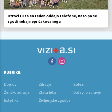
Otroci tu za en teden oddajo telefone, nato pa se
zgodi nekaj nepričakovanega
RUBRIKE:
Domov
Zdravje
Bolezni
Žensko zdravje
Zlata leta
Duševno zdravje
Estetika
Življenjske zgodbe