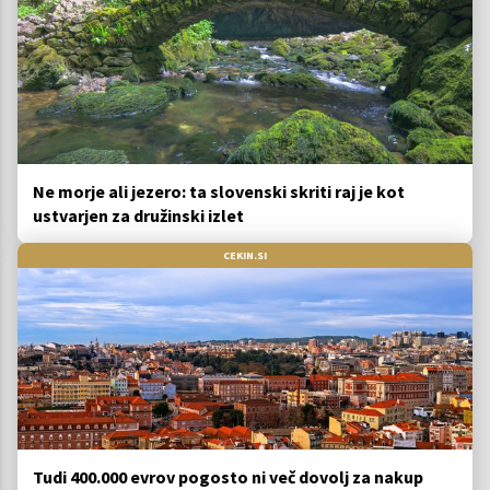
Ne morje ali jezero: ta slovenski skriti raj je kot
ustvarjen za družinski izlet
CEKIN.SI
Tudi 400.000 evrov pogosto ni več dovolj za nakup