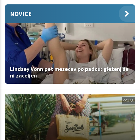
NOVICE
Lindsey Vonn pet mesecev po padcu: gleženj še
ni zaceljen
OGLAS