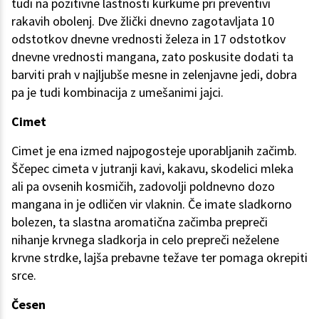
tudi na pozitivne lastnosti kurkume pri preventivi
rakavih obolenj. Dve žlički dnevno zagotavljata 10
odstotkov dnevne vrednosti železa in 17 odstotkov
dnevne vrednosti mangana, zato poskusite dodati ta
barviti prah v najljubše mesne in zelenjavne jedi, dobra
pa je tudi kombinacija z umešanimi jajci.
Cimet
Cimet je ena izmed najpogosteje uporabljanih začimb.
Ščepec cimeta v jutranji kavi, kakavu, skodelici mleka
ali pa ovsenih kosmičih, zadovolji poldnevno dozo
mangana in je odličen vir vlaknin. Če imate sladkorno
bolezen, ta slastna aromatična začimba prepreči
nihanje krvnega sladkorja in celo prepreči neželene
krvne strdke, lajša prebavne težave ter pomaga okrepiti
srce.
Česen