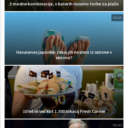
3 modne kombinacije, v katerih nosimo torbe za plažo
OGLAS
Havaianas japonke: zakaj jih nosimo iz sezone v
sezono?
10 let in več kot 1.300 lokacij Fresh Corner
OGLAS