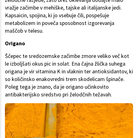
vražje začimbe v mehiške, tajske ali italijanske jedi.
Kapsaicin, spojina, ki jo vsebuje čili, pospešuje
metabolizem in poveča sposobnost izgorevanja
maščob v telesu.
Origano
Ščepec te sredozemske začimbe zmore veliko več kot
le izboljšati okus pic in solat. Ena čajna žlička suhega
origana je vir vitamina K in vlaknin ter antioksidantov, ki
so količinsko enakovredni trem skodelicam špinače.
Poleg tega je znano, da je origano učinkovito
antibakterijsko sredstvo pri želodčnih težavah.