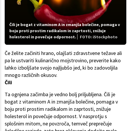
Čili je bogat z vitaminom A in zmanjša bolečine, pomaga v
boju proti prostim radikalom in zaprtosti, znižuje
holesterol in povečuje odpornost.
FOTO: iStockphoto
Če želite začiniti hrano, olajšati zdravstvene težave ali
pa le ustvariti kulinarično mojstrovino, preverite kako
lahko izboljšate svojo najljubšo jed, ki bo zadovoljila
mnogo različnih okusov.
Čili
Ta ognjena začimba je vedno bolj priljubljena. Čili je
bogat z vitaminom A in zmanjša bolečine, pomaga v
boju proti prostim radikalom in zaprtosti, znižuje
holesterol in povečuje odpornost. V nasprotju s
splošnim mitom, ne povzroča, temveč preprečuje
želodčne razjede, zato brez oklevanja dodajte malo