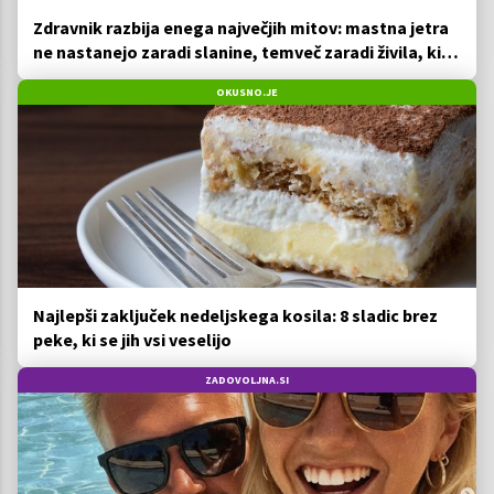
Zdravnik razbija enega največjih mitov: mastna jetra
ne nastanejo zaradi slanine, temveč zaradi živila, ki
ga imamo vsi radi
OKUSNO.JE
Najlepši zaključek nedeljskega kosila: 8 sladic brez
peke, ki se jih vsi veselijo
ZADOVOLJNA.SI