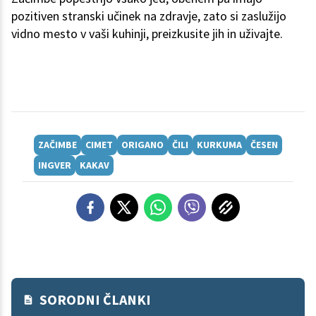
pozitiven stranski učinek na zdravje, zato si zaslužijo
vidno mesto v vaši kuhinji, preizkusite jih in uživajte.
ZAČIMBE
CIMET
ORIGANO
ČILI
KURKUMA
ČESEN
INGVER
KAKAV
SORODNI ČLANKI