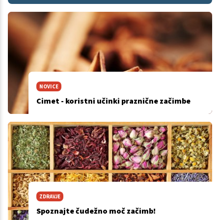
NOVICE
Cimet - koristni učinki praznične začimbe
ZDRAVJE
Spoznajte čudežno moč začimb!