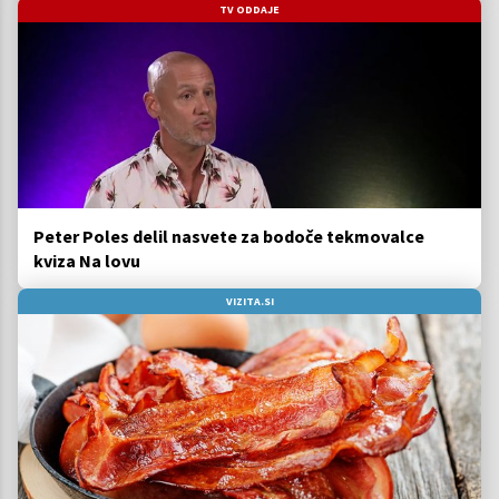
TV ODDAJE
Peter Poles delil nasvete za bodoče tekmovalce
kviza Na lovu
VIZITA.SI