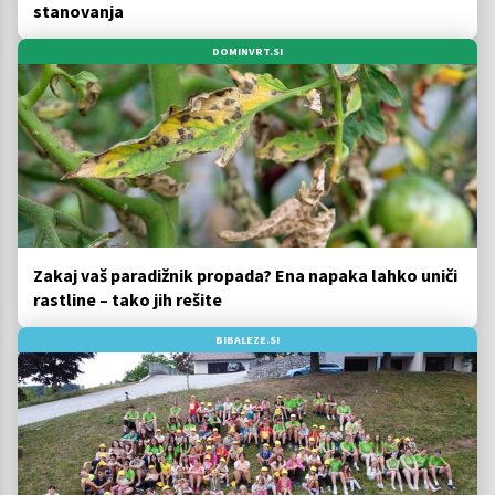
stanovanja
DOMINVRT.SI
Zakaj vaš paradižnik propada? Ena napaka lahko uniči
rastline – tako jih rešite
BIBALEZE.SI