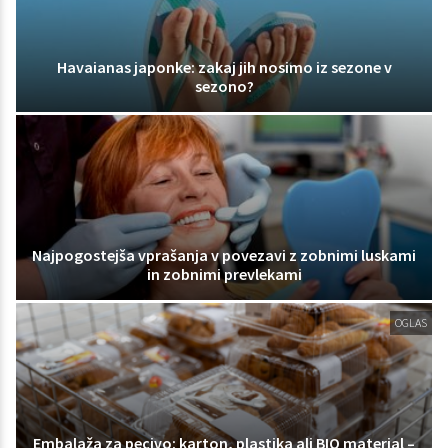
Havaianas japonke: zakaj jih nosimo iz sezone v
sezono?
Najpogostejša vprašanja v povezavi z zobnimi luskami
in zobnimi prevlekami
OGLAS
Embalaža za pecivo: karton, plastika ali BIO material –