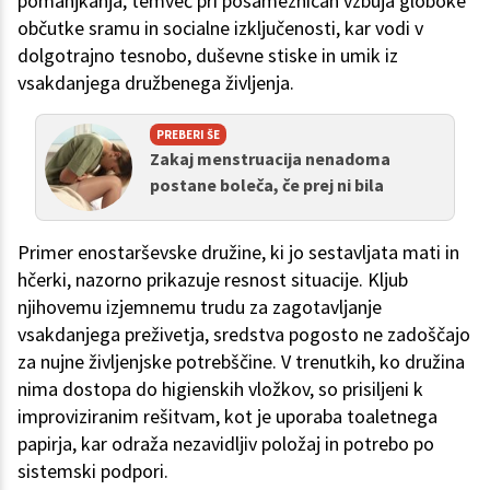
pomanjkanja, temveč pri posameznicah vzbuja globoke
občutke sramu in socialne izključenosti, kar vodi v
dolgotrajno tesnobo, duševne stiske in umik iz
vsakdanjega družbenega življenja.
PREBERI ŠE
Zakaj menstruacija nenadoma
postane boleča, če prej ni bila
Primer enostarševske družine, ki jo sestavljata mati in
hčerki, nazorno prikazuje resnost situacije. Kljub
njihovemu izjemnemu trudu za zagotavljanje
vsakdanjega preživetja, sredstva pogosto ne zadoščajo
za nujne življenjske potrebščine. V trenutkih, ko družina
nima dostopa do higienskih vložkov, so prisiljeni k
improviziranim rešitvam, kot je uporaba toaletnega
papirja, kar odraža nezavidljiv položaj in potrebo po
sistemski podpori.