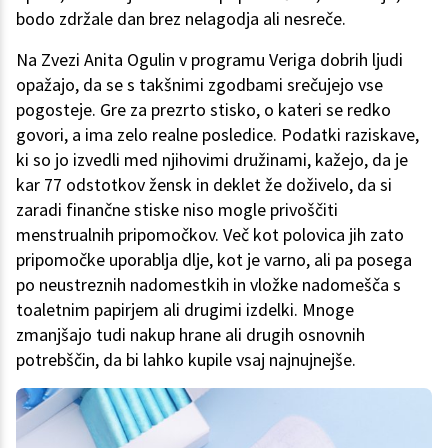
bodo zdržale dan brez nelagodja ali nesreče.
Na Zvezi Anita Ogulin v programu Veriga dobrih ljudi
opažajo, da se s takšnimi zgodbami srečujejo vse
pogosteje. Gre za prezrto stisko, o kateri se redko
govori, a ima zelo realne posledice. Podatki raziskave,
ki so jo izvedli med njihovimi družinami, kažejo, da je
kar 77 odstotkov žensk in deklet že doživelo, da si
zaradi finančne stiske niso mogle privoščiti
menstrualnih pripomočkov. Več kot polovica jih zato
pripomočke uporablja dlje, kot je varno, ali pa posega
po neustreznih nadomestkih in vložke nadomešča s
toaletnim papirjem ali drugimi izdelki. Mnoge
zmanjšajo tudi nakup hrane ali drugih osnovnih
potrebščin, da bi lahko kupile vsaj najnujnejše.