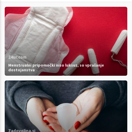
24ur.com
Menstrualni pripomočki niso luksuz, so vprašanje
dostojanstva
Zadovoljna.si