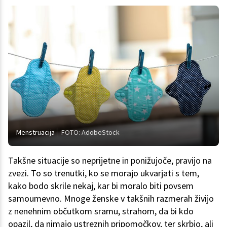
Menstruacija
FOTO: AdobeStock
Takšne situacije so neprijetne in ponižujoče, pravijo na
zvezi. To so trenutki, ko se morajo ukvarjati s tem,
kako bodo skrile nekaj, kar bi moralo biti povsem
samoumevno. Mnoge ženske v takšnih razmerah živijo
z nenehnim občutkom sramu, strahom, da bi kdo
opazil, da nimajo ustreznih pripomočkov, ter skrbjo, ali