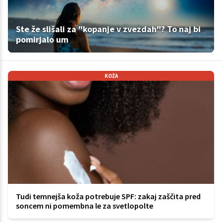
Ste že slišali za "kopanje v zvezdah"? To naj bi
pomirjalo um
KOŽA
Tudi temnejša koža potrebuje SPF: zakaj zaščita pred
soncem ni pomembna le za svetlopolte