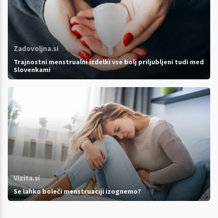
Zadovoljna.si
Trajnostni menstrualni izdelki vse bolj priljubljeni tudi med
Slovenkami
Vizita.si
Se lahko boleči menstruaciji izognemo?