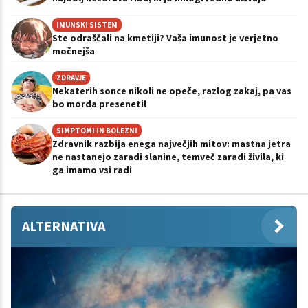
IMUNSKI SISTEM
Ste odraščali na kmetiji? Vaša imunost je verjetno
močnejša
ZDRAVJE
Nekaterih sonce nikoli ne opeče, razlog zakaj, pa vas
bo morda presenetil
SIMPTOMI IN BOLEZNI
Zdravnik razbija enega največjih mitov: mastna jetra
ne nastanejo zaradi slanine, temveč zaradi živila, ki
ga imamo vsi radi
ALTERNATIVA