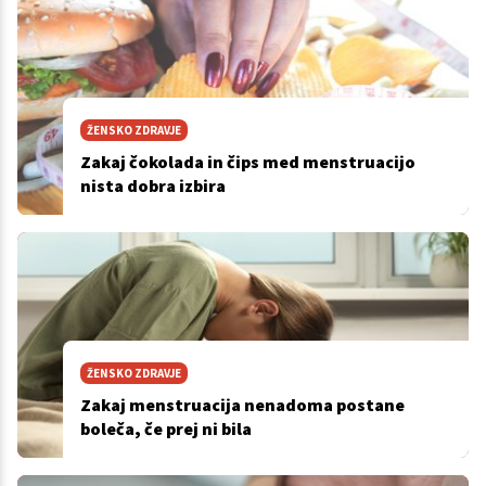
ŽENSKO ZDRAVJE
Zakaj čokolada in čips med menstruacijo
nista dobra izbira
ŽENSKO ZDRAVJE
Zakaj menstruacija nenadoma postane
boleča, če prej ni bila