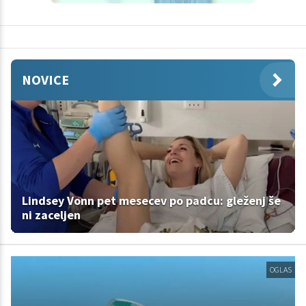
NOVICE
Lindsey Vonn pet mesecev po padcu: gleženj še
ni zaceljen
OGLAS