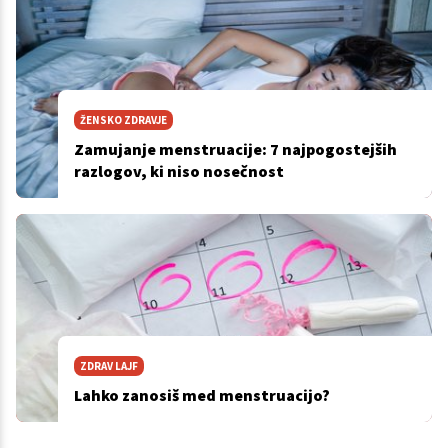
ŽENSKO ZDRAVJE
Zamujanje menstruacije: 7 najpogostejših
razlogov, ki niso nosečnost
ZDRAV LAJF
Lahko zanosiš med menstruacijo?