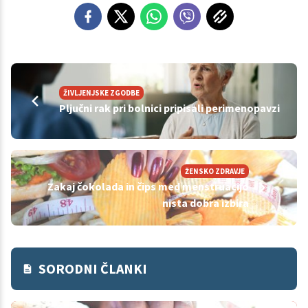
ŽIVLJENJSKE ZGODBE
Pljučni rak pri bolnici pripisali perimenopavzi
ŽENSKO ZDRAVJE
Zakaj čokolada in čips med menstruacijo
nista dobra izbira
SORODNI ČLANKI