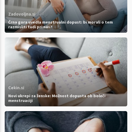
Zadovoljna.si
Črna gora uvedla menstrualni dopust: bi morali o tem
razmisliti tudi pri nas?
Cekin.si
Novi ukrepi za ženske: Možnost dopusta ob boleči
menstruaciji