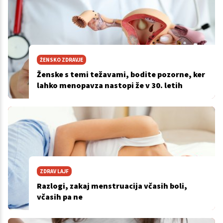
ŽENSKO ZDRAVJE
Ženske s temi težavami, bodite pozorne, ker
lahko menopavza nastopi že v 30. letih
ZDRAV LAJF
Razlogi, zakaj menstruacija včasih boli,
včasih pa ne