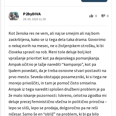
P2byDIVA
0
0
28. 05. 2026 12.28
Kot ženska res ne vem, ali naj se smejim ali naj bom
zaskrbljena, kako se iz tega dela taka drama. Govorimo
o nekaj evrih na mesec, ne o življenjskem strošku, ki bi
človeka spravil na rob. Meni tole deluje bolj kot
vprašanje prioritet kot pa dejanskega pomanjkanja.
Ampak očitno je lažje narediti “kampanjo”, kot pa
ljudem povedati, da je treba osnovne stvari postaviti na
prvo mesto. Seveda obstajajo posamezniki, ki si tega ne
morejo privoščiti, in tam je pomoč čisto smiselna.
Ampak iz tega narediti splošen družbeni problem je pa
že malo iskanje pozornosti. Iskreno, celotna zgodba mi
deluje precej feministično všečna in politično priročna –
lepo se sliši, lepo se prodaja, dolgoročno pa ne reši
ničesar. Samo še en “obliž” na problem, ki bi ga bilo