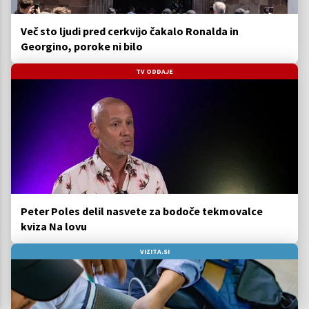
Več sto ljudi pred cerkvijo čakalo Ronalda in
Georgino, poroke ni bilo
TV ODDAJE
Peter Poles delil nasvete za bodoče tekmovalce
kviza Na lovu
VIZITA.SI