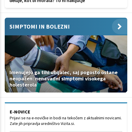
deluje, kot bi morala? To ni naključje
SIMPTOMI IN BOLEZNI
Imenujejo ga tihi ubijalec, saj pogosto ostane
neopažen: nenavadni simptomi visokega
holesterola
E-NOVICE
Prijavi se na e-novičke in bodi na tekočem z aktualnimi novicami.
Zate jih pripravlja uredništvo Vizita.si.