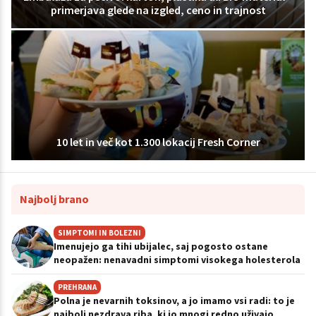
primerjava glede na izgled, ceno in trajnost
10 let in več kot 1.300 lokacij Fresh Corner
Najbolj brano
SIMPTOMI IN BOLEZNI
Imenujejo ga tihi ubijalec, saj pogosto ostane
neopažen: nenavadni simptomi visokega holesterola
PREHRANA
Polna je nevarnih toksinov, a jo imamo vsi radi: to je
najbolj nezdrava riba, ki jo mnogi redno uživajo