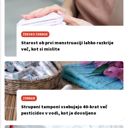
ŽENSKO ZDRAVJE
Starost ob prvi menstruaciji lahko razkrije
več, kot si mislite
ZDRAVJE
Strupeni tamponi vsebujejo 40-krat več
pesticidov v vodi, kot je dovoljeno