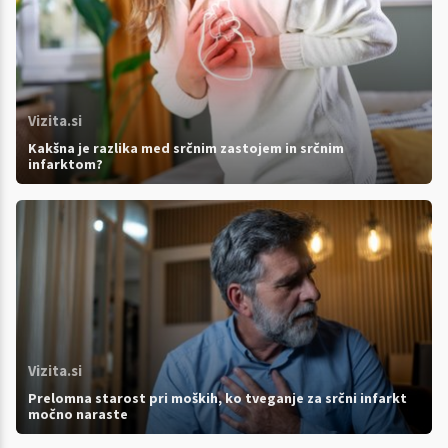
Vizita.si
Kakšna je razlika med srčnim zastojem in srčnim
infarktom?
Vizita.si
Prelomna starost pri moških, ko tveganje za srčni infarkt
močno naraste