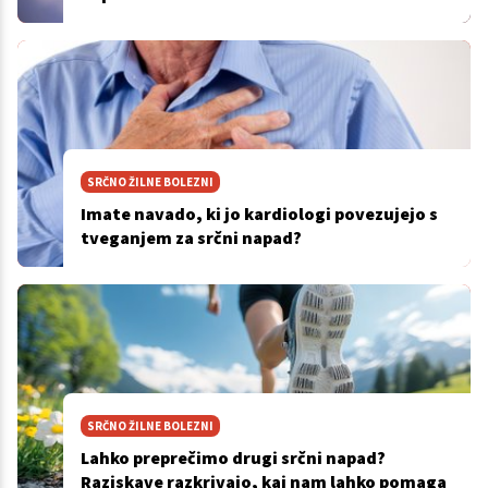
SRČNO ŽILNE BOLEZNI
Imate navado, ki jo kardiologi povezujejo s
tveganjem za srčni napad?
SRČNO ŽILNE BOLEZNI
Lahko preprečimo drugi srčni napad?
Raziskave razkrivajo, kaj nam lahko pomaga