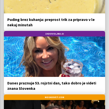
Puding brez kuhanja: preprost trik za pripravo v le
nekaj minutah
ZADOVOLJNA.SI
Danes praznuje 53. rojstni dan, tako dobro je videti
znana Slovenka
MOSKISVET.COM