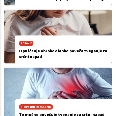
ZDRAVJE
Izpuščanje obrokov lahko poveča tveganje za
srčni napad
SIMPTOMI IN BOLEZNI
To močno povečuje tveganje za srčni napad