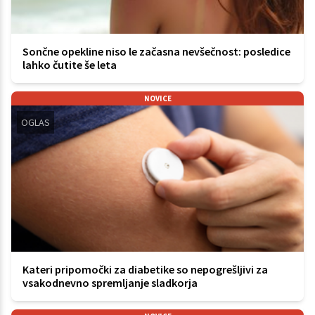
Sončne opekline niso le začasna nevšečnost: posledice
lahko čutite še leta
NOVICE
OGLAS
Kateri pripomočki za diabetike so nepogrešljivi za
vsakodnevno spremljanje sladkorja