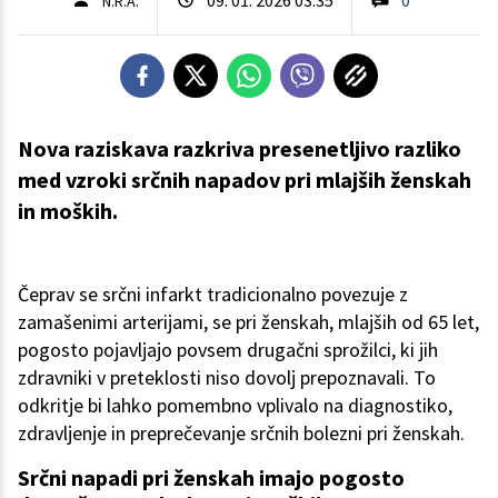
N.R.A.
Nova raziskava razkriva presenetljivo razliko
med vzroki srčnih napadov pri mlajših ženskah
in moških.
Čeprav se srčni infarkt tradicionalno povezuje z
zamašenimi arterijami, se pri ženskah, mlajših od 65 let,
pogosto pojavljajo povsem drugačni sprožilci, ki jih
zdravniki v preteklosti niso dovolj prepoznavali. To
odkritje bi lahko pomembno vplivalo na diagnostiko,
zdravljenje in preprečevanje srčnih bolezni pri ženskah.
Srčni napadi pri ženskah imajo pogosto