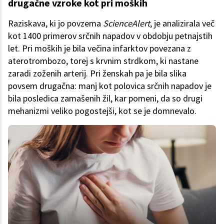
drugačne vzroke kot pri moških
Raziskava, ki jo povzema
ScienceAlert
, je analizirala več
kot 1400 primerov srčnih napadov v obdobju petnajstih
let. Pri moških je bila večina infarktov povezana z
aterotrombozo, torej s krvnim strdkom, ki nastane
zaradi zoženih arterij. Pri ženskah pa je bila slika
povsem drugačna: manj kot polovica srčnih napadov je
bila posledica zamašenih žil, kar pomeni, da so drugi
mehanizmi veliko pogostejši, kot se je domnevalo.