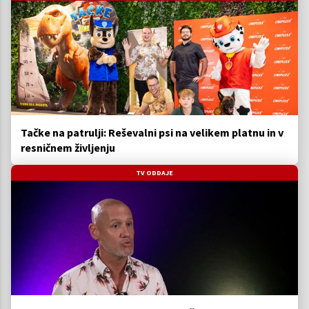
Tačke na patrulji: Reševalni psi na velikem platnu in v
resničnem življenju
TV ODDAJE