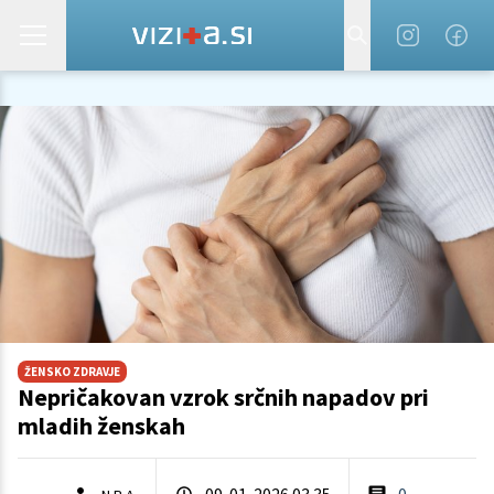
ŽENSKO ZDRAVJE
Nepričakovan vzrok srčnih napadov pri
mladih ženskah
09. 01. 2026 03.35
0