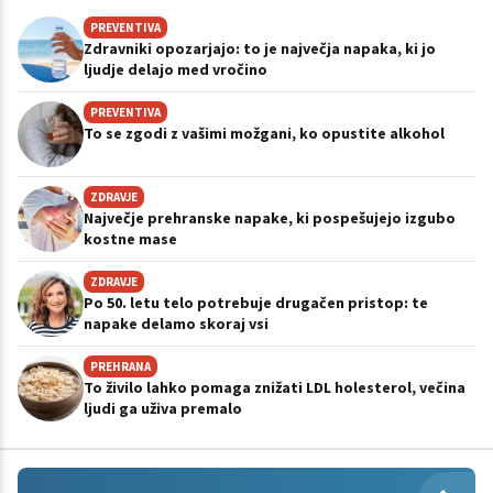
PREVENTIVA
Zdravniki opozarjajo: to je največja napaka, ki jo
ljudje delajo med vročino
PREVENTIVA
To se zgodi z vašimi možgani, ko opustite alkohol
ZDRAVJE
Največje prehranske napake, ki pospešujejo izgubo
kostne mase
ZDRAVJE
Po 50. letu telo potrebuje drugačen pristop: te
napake delamo skoraj vsi
PREHRANA
To živilo lahko pomaga znižati LDL holesterol, večina
ljudi ga uživa premalo