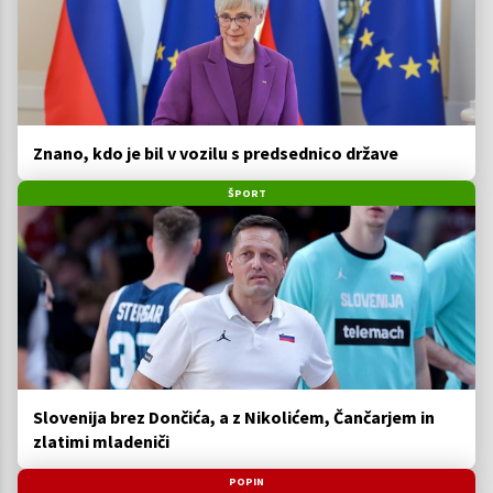
Znano, kdo je bil v vozilu s predsednico države
ŠPORT
Slovenija brez Dončića, a z Nikolićem, Čančarjem in
zlatimi mladeniči
POPIN