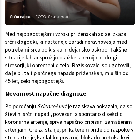
Srčni napad
FOTO: Shutterstock
Med najpogostejšimi vzroki pri ženskah so se izkazali
srčni dogodki, ki nastanejo zaradi neravnovesja med
potrebami srca po kisiku in dejansko oskrbo. Takšne
situacije lahko sprožijo okužbe, anemija ali drugi
stresorji, ki obremenijo telo. Raziskovalci so ugotovili,
da je bil ta tip srčnega napada pri ženskah, mlajših od
45 let, celo najpogostejši.
Nevarnost napačne diagnoze
Po poročanju
ScienceAlert
je raziskava pokazala, da so
številni srčni napadi, povezani s spontano disekcijo
koronarne arterije, sprva napačno pripisani zamašenim
arterijam. Gre za stanje, pri katerem pride do razpoke v
steni arterije, kar lahko povzroči blokado pretoka krvi.