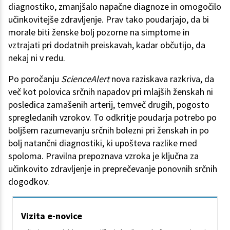
diagnostiko, zmanjšalo napačne diagnoze in omogočilo
učinkovitejše zdravljenje. Prav tako poudarjajo, da bi
morale biti ženske bolj pozorne na simptome in
vztrajati pri dodatnih preiskavah, kadar občutijo, da
nekaj ni v redu.
Po poročanju
ScienceAlert
nova raziskava razkriva, da
več kot polovica srčnih napadov pri mlajših ženskah ni
posledica zamašenih arterij, temveč drugih, pogosto
spregledanih vzrokov. To odkritje poudarja potrebo po
boljšem razumevanju srčnih bolezni pri ženskah in po
bolj natančni diagnostiki, ki upošteva razlike med
spoloma. Pravilna prepoznava vzroka je ključna za
učinkovito zdravljenje in preprečevanje ponovnih srčnih
dogodkov.
Vizita e-novice