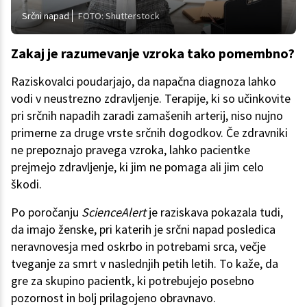
Srčni napad
FOTO: Shutterstock
Zakaj je razumevanje vzroka tako pomembno?
Raziskovalci poudarjajo, da napačna diagnoza lahko
vodi v neustrezno zdravljenje. Terapije, ki so učinkovite
pri srčnih napadih zaradi zamašenih arterij, niso nujno
primerne za druge vrste srčnih dogodkov. Če zdravniki
ne prepoznajo pravega vzroka, lahko pacientke
prejmejo zdravljenje, ki jim ne pomaga ali jim celo
škodi.
Po poročanju
ScienceAlert
je raziskava pokazala tudi,
da imajo ženske, pri katerih je srčni napad posledica
neravnovesja med oskrbo in potrebami srca, večje
tveganje za smrt v naslednjih petih letih. To kaže, da
gre za skupino pacientk, ki potrebujejo posebno
pozornost in bolj prilagojeno obravnavo.