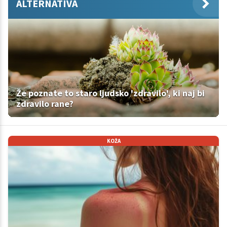
ALTERNATIVA
Že poznate to staro ljudsko 'zdravilo', ki naj bi
zdravilo rane?
KOŽA