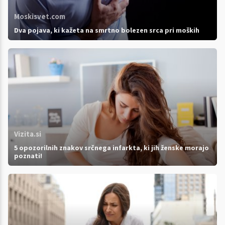
Moskisvet.com
Dva pojava, ki kažeta na smrtno bolezen srca pri moških
Vizita.si
5 opozorilnih znakov srčnega infarkta, ki jih ženske morajo
poznati!