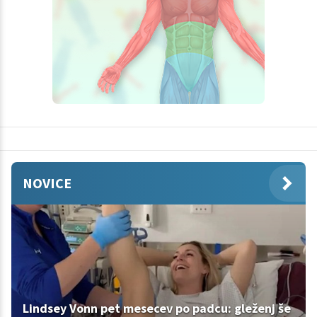
NOVICE
Lindsey Vonn pet mesecev po padcu: gleženj še