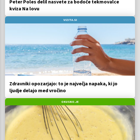
Peter Poles delil nasvete za bodoče tekmovalce
kviza Na lovu
VIZITA.SI
Zdravniki opozarjajo: to je največja napaka, ki jo
ljudje delajo med vročino
OKUSNO.JE