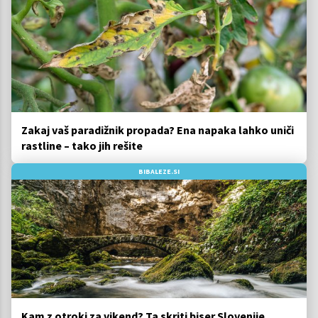
Zakaj vaš paradižnik propada? Ena napaka lahko uniči
rastline – tako jih rešite
BIBALEZE.SI
Kam z otroki za vikend? Ta skriti biser Slovenije