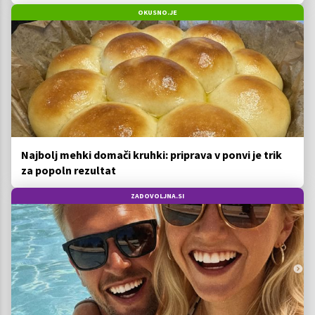
ga imamo vsi radi
OKUSNO.JE
Najbolj mehki domači kruhki: priprava v ponvi je trik
za popoln rezultat
ZADOVOLJNA.SI