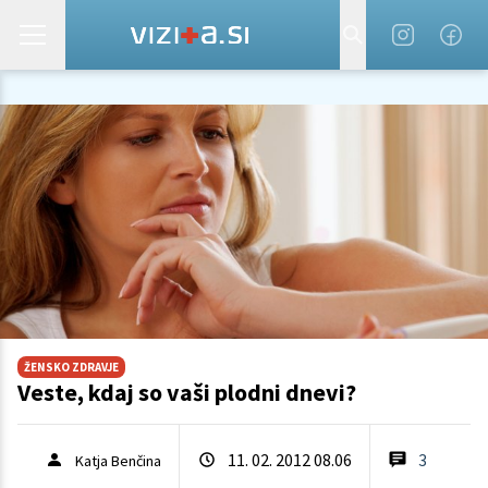
ŽENSKO ZDRAVJE
Veste, kdaj so vaši plodni dnevi?
11. 02. 2012 08.06
3
Katja Benčina