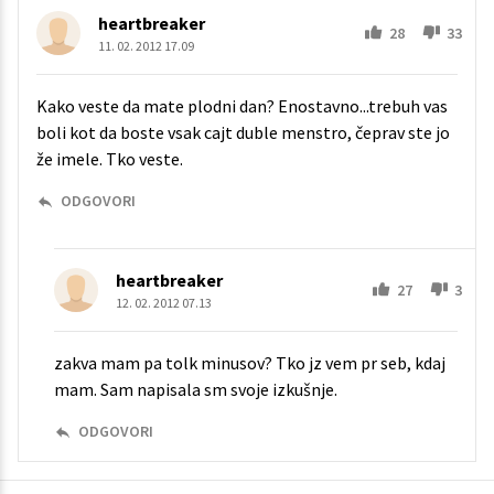
heartbreaker
28
33
11. 02. 2012 17.09
Kako veste da mate plodni dan? Enostavno...trebuh vas
boli kot da boste vsak cajt duble menstro, čeprav ste jo
že imele. Tko veste.
ODGOVORI
heartbreaker
27
3
12. 02. 2012 07.13
zakva mam pa tolk minusov? Tko jz vem pr seb, kdaj
mam. Sam napisala sm svoje izkušnje.
ODGOVORI