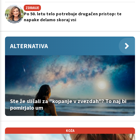
ZDRAVJE
Po 50. letu telo potrebuje drugačen pristop: te
napake delamo skoraj vsi
ALTERNATIVA
Ste že slišali za "kopanje v zvezdah"? To naj bi
pomirjalo um
KOŽA