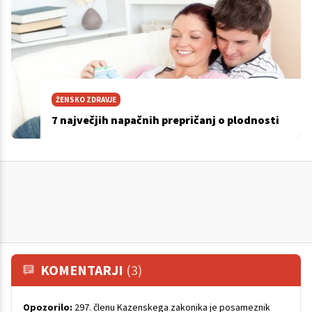
ŽENSKO ZDRAVJE
7 največjih napačnih prepričanj o plodnosti
KOMENTARJI
(3)
Opozorilo:
297. členu Kazenskega zakonika je posameznik