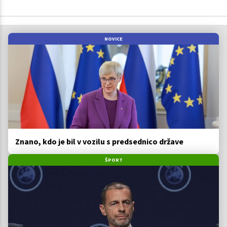
NOVICE
Znano, kdo je bil v vozilu s predsednico države
ŠPORT