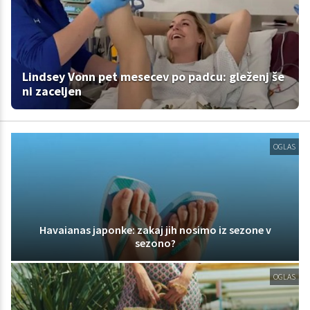
Lindsey Vonn pet mesecev po padcu: gleženj še
ni zaceljen
OGLAS
Havaianas japonke: zakaj jih nosimo iz sezone v
sezono?
OGLAS