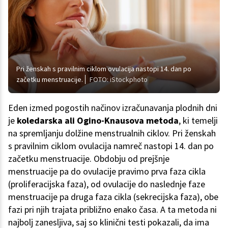
Pri ženskah s pravilnim ciklom ovulacija nastopi 14. dan po
začetku menstruacije.
FOTO: iStockphoto
Eden izmed pogostih načinov izračunavanja plodnih dni
je
koledarska ali Ogino-Knausova metoda
, ki temelji
na spremljanju dolžine menstrualnih ciklov. Pri ženskah
s pravilnim ciklom ovulacija namreč nastopi 14. dan po
začetku menstruacije. Obdobju od prejšnje
menstruacije pa do ovulacije pravimo prva faza cikla
(proliferacijska faza), od ovulacije do naslednje faze
menstruacije pa druga faza cikla (sekrecijska faza), obe
fazi pri njih trajata približno enako časa. A ta metoda ni
najbolj zanesljiva, saj so klinični testi pokazali, da ima