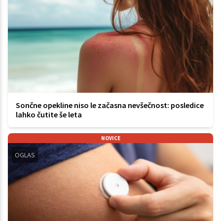
Sončne opekline niso le začasna nevšečnost: posledice
lahko čutite še leta
NOVICE
OGLAS