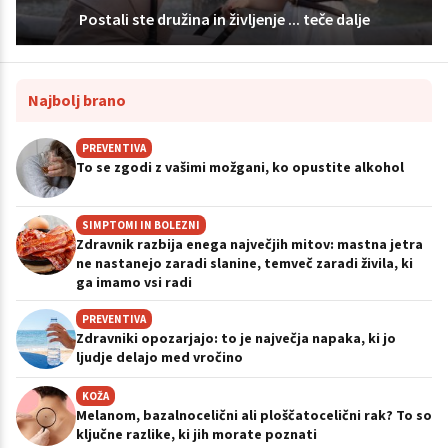
Postali ste družina in življenje ... teče dalje
Najbolj brano
PREVENTIVA
To se zgodi z vašimi možgani, ko opustite alkohol
SIMPTOMI IN BOLEZNI
Zdravnik razbija enega največjih mitov: mastna jetra
ne nastanejo zaradi slanine, temveč zaradi živila, ki
ga imamo vsi radi
PREVENTIVA
Zdravniki opozarjajo: to je največja napaka, ki jo
ljudje delajo med vročino
KOŽA
Melanom, bazalnocelični ali ploščatocelični rak? To so
ključne razlike, ki jih morate poznati