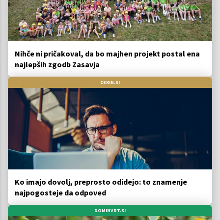
Nihče ni pričakoval, da bo majhen projekt postal ena
najlepših zgodb Zasavja
CEKIN.SI
Ko imajo dovolj, preprosto odidejo: to znamenje
najpogosteje da odpoved
DOMINVRT.SI