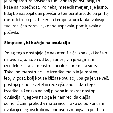
je temperatura povišana tudi v dneh po ovulaciji, to
kaže na nosečnost. Po nekaj mesecih merjenja je jasno,
kdaj bo nastopil dan povišane temperature. Je pa pri tej
metodi treba paziti, ker na temperaturo lahko vplivajo
tudi različna zdravila, kot so uspavala, pomirjevala ali
poživila.
Simptomi, ki kažejo na ovulacijo
Poleg tega obstajajo še nekateri fizični znaki, ki kažejo
na ovulacijo. Eden od bolj zanesljivih je vaginalni
izcedek, ki skozi menstrualni cikel spreminja videz.
Takoj po menstruaciji je izcedka malo in je moten,
lepljiv, gost, bolj kot se bližate ovulaciji, pa ga je vse več,
postaja pa bolj svetel in redkejši. Zadnji dan tega
izcedka je ženska najbolj plodna in takrat nastopi
ovulacija. Njegova naloga je namreč, da olajša
semenčicam prehod v maternico. Tako se po končani
ovulaciji njegova količina ponovno zmanjša in postaja