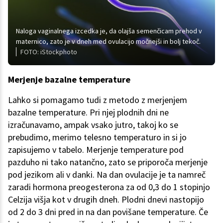
Naloga vaginalnega izcedka je, da olajša semenčicam prehod v
maternico, zato je v dneh med ovulacijo močnejši in bolj tekoč.
FOTO: iStockphoto
Merjenje bazalne temperature
Lahko si pomagamo tudi z metodo z merjenjem
bazalne temperature. Pri njej plodnih dni ne
izračunavamo, ampak vsako jutro, takoj ko se
prebudimo, merimo telesno temperaturo in si jo
zapisujemo v tabelo. Merjenje temperature pod
pazduho ni tako natančno, zato se priporoča merjenje
pod jezikom ali v danki. Na dan ovulacije je ta namreč
zaradi hormona preogesterona za od 0,3 do 1 stopinjo
Celzija višja kot v drugih dneh. Plodni dnevi nastopijo
od 2 do 3 dni pred in na dan povišane temperature. Če