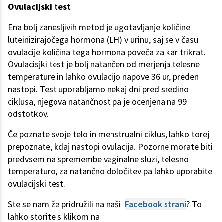
Ovulacijski test
Ena bolj zanesljivih metod je ugotavljanje količine
luteinizirajočega hormona (LH) v urinu, saj se v času
ovulacije količina tega hormona poveča za kar trikrat.
Ovulacisjki test je bolj natančen od merjenja telesne
temperature in lahko ovulacijo napove 36 ur, preden
nastopi. Test uporabljamo nekaj dni pred sredino
ciklusa, njegova natančnost pa je ocenjena na 99
odstotkov.
Če poznate svoje telo in menstrualni ciklus, lahko torej
prepoznate, kdaj nastopi ovulacija. Pozorne morate biti
predvsem na spremembe vaginalne sluzi, telesno
temperaturo, za natančno določitev pa lahko uporabite
ovulacijski test.
Ste se nam že pridružili na naši
Facebook strani
? To
lahko storite s klikom na