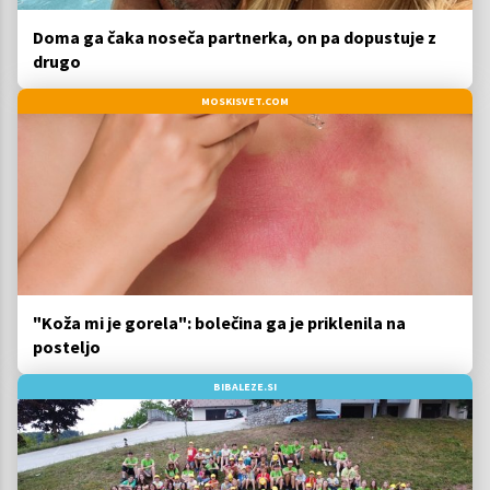
Doma ga čaka noseča partnerka, on pa dopustuje z
drugo
MOSKISVET.COM
"Koža mi je gorela": bolečina ga je priklenila na
posteljo
BIBALEZE.SI