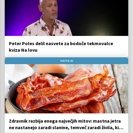
Peter Poles delil nasvete za bodoče tekmovalce
kviza Na lovu
VIZITA.SI
Zdravnik razbija enega največjih mitov: mastna jetra
ne nastanejo zaradi slanine, temveč zaradi živila, ki