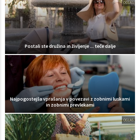
OGLAS
Postali ste družina in življenje ... teče dalje
Najpogostejša vprašanja v povezavi z zobnimi luskami
in zobnimi prevlekami
OGLAS