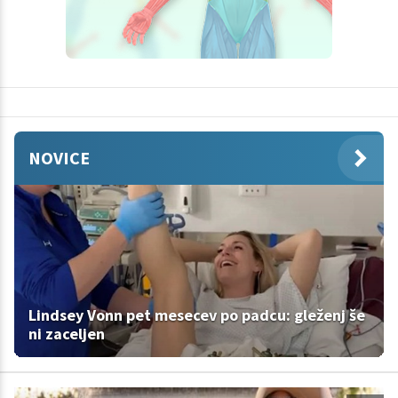
NOVICE
Lindsey Vonn pet mesecev po padcu: gleženj še
ni zaceljen