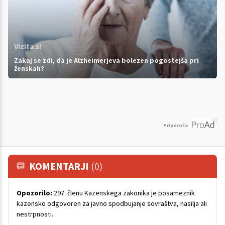
Vizita.si
Zakaj se zdi, da je Alzheimerjeva bolezen pogostejša pri
ženskah?
Priporoča
KOMENTARJI
(0)
Opozorilo:
297. členu Kazenskega zakonika je posameznik
kazensko odgovoren za javno spodbujanje sovraštva, nasilja ali
nestrpnosti.