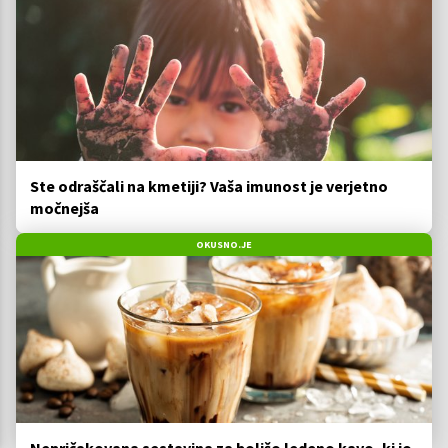
Ste odraščali na kmetiji? Vaša imunost je verjetno
močnejša
OKUSNO.JE
Nepričakovana sestavina za boljšo ledeno kavo, ki jo