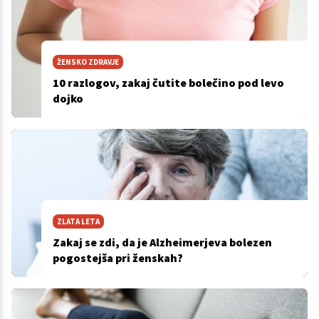
ŽENSKO ZDRAVJE
10 razlogov, zakaj čutite bolečino pod levo
dojko
ZLATA LETA
Zakaj se zdi, da je Alzheimerjeva bolezen
pogostejša pri ženskah?