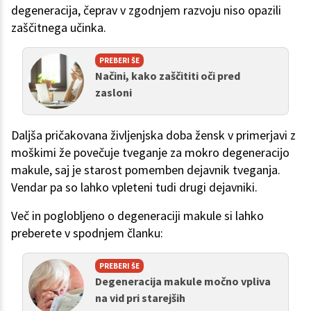
degeneracija, čeprav v zgodnjem razvoju niso opazili
zaščitnega učinka.
PREBERI ŠE
Načini, kako zaščititi oči pred
zasloni
Daljša pričakovana življenjska doba žensk v primerjavi z
moškimi že povečuje tveganje za mokro degeneracijo
makule, saj je starost pomemben dejavnik tveganja.
Vendar pa so lahko vpleteni tudi drugi dejavniki.
Več in poglobljeno o degeneraciji makule si lahko
preberete v spodnjem članku:
PREBERI ŠE
Degeneracija makule močno vpliva
na vid pri starejših