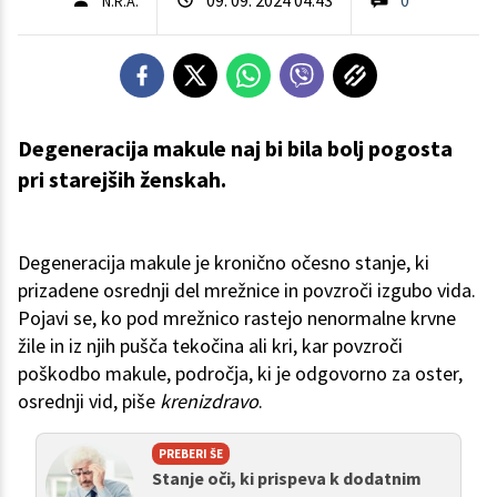
N.R.A.
Degeneracija makule naj bi bila bolj pogosta
pri starejših ženskah.
Degeneracija makule je kronično očesno stanje, ki
prizadene osrednji del mrežnice in povzroči izgubo vida.
Pojavi se, ko pod mrežnico rastejo nenormalne krvne
žile in iz njih pušča tekočina ali kri, kar povzroči
poškodbo makule, področja, ki je odgovorno za oster,
osrednji vid, piše
krenizdravo
.
PREBERI ŠE
Stanje oči, ki prispeva k dodatnim