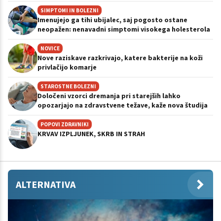
SIMPTOMI IN BOLEZNI
Imenujejo ga tihi ubijalec, saj pogosto ostane
neopažen: nenavadni simptomi visokega holesterola
NOVICE
Nove raziskave razkrivajo, katere bakterije na koži
privlačijo komarje
STAROSTNE BOLEZNI
Določeni vzorci dremanja pri starejših lahko
opozarjajo na zdravstvene težave, kaže nova študija
POPOVI ZDRAVNIKI
KRVAV IZPLJUNEK, SKRB IN STRAH
ALTERNATIVA