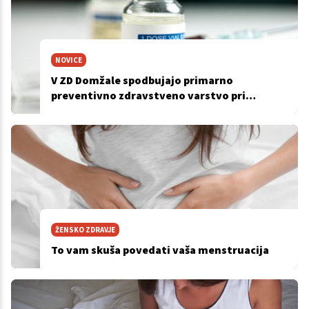
NOVICE
V ZD Domžale spodbujajo primarno
preventivno zdravstveno varstvo pri
ženskah
ŽENSKO ZDRAVJE
To vam skuša povedati vaša menstruacija