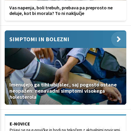
Vas napenja, boli trebuh, prebava pa preprosto ne
deluje, kot bi morala? To ni naključje
SIMPTOMI IN BOLEZNI
Imenujejo ga tihi ubijalec, saj pogosto ostane
neopažen: nenavadni simptomi visokega
holesterola
E-NOVICE
Prijavi se na e-novičke in bodi na tekočem z aktualnimi novicami.