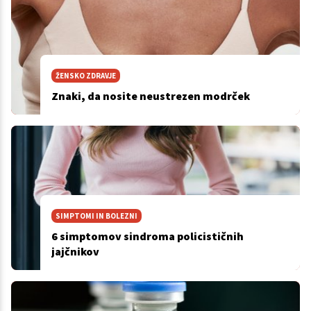
ŽENSKO ZDRAVJE
Znaki, da nosite neustrezen modrček
SIMPTOMI IN BOLEZNI
6 simptomov sindroma policističnih
jajčnikov