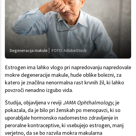
Degeneracija makule
FOTO: AdobeStock
Estrogen ima lahko vlogo pri napredovanju napredovale
mokre degeneracije makule, hude oblike bolezni, za
katero je značilna nenormalna rast krvnih žil, ki lahko
povzroči nenadno izgubo vida.
Študija, objavljena v reviji
JAMA Ophthalmology
, je
pokazala, da je bilo pri ženskah po menopavzi, ki so
uporabljale hormonsko nadomestno zdravljenje in
peroralne kontraceptive, ki vsebujejo estrogen, manj
verjetno, da se bo razvila mokra makularna