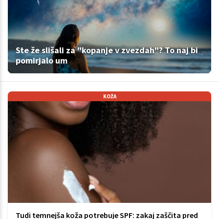
Ste že slišali za "kopanje v zvezdah"? To naj bi
pomirjalo um
KOŽA
Tudi temnejša koža potrebuje SPF: zakaj zaščita pred