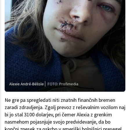
Alexie André-Bélisle
FOTO: Profimedia
Ne gre pa spregledati niti znatnih finančnih bremen
zaradi zdravljenja. Zgolj prevoz z reševalnim vozilom naj
bi jo stal 3100 dolarjev, pri čemer Alexia z grenkim
nasmehom pojasnjuje svojo predvidevanje, da bo
končni znesek za oskrbo v ameriški bolnišnici presegel