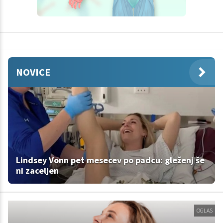
NOVICE
Lindsey Vonn pet mesecev po padcu: gleženj še
ni zaceljen
OGLAS