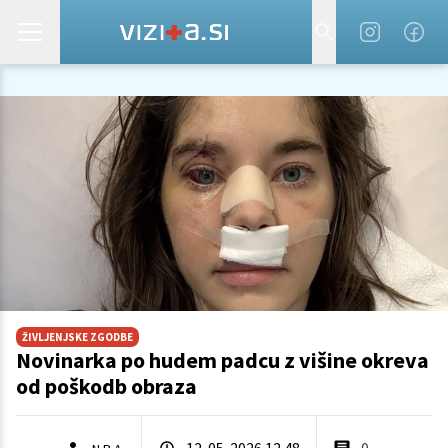
ŽIVLJENJSKE ZGODBE
Novinarka po hudem padcu z višine okreva
od poškodb obraza
12. 05. 2026 12.48
0