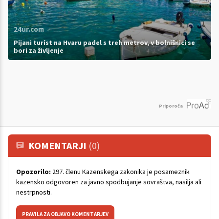
24ur.com
Pijani turist na Hvaru padel s treh metrov, v bolnišnici se
bori za življenje
Priporoča
KOMENTARJI
(0)
Opozorilo:
297. členu Kazenskega zakonika je posameznik
kazensko odgovoren za javno spodbujanje sovraštva, nasilja ali
nestrpnosti.
PRAVILA ZA OBJAVO KOMENTARJEV