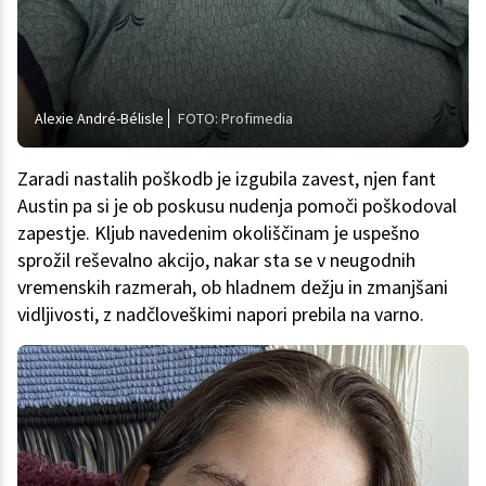
Alexie André-Bélisle
FOTO: Profimedia
Zaradi nastalih poškodb je izgubila zavest, njen fant
Austin pa si je ob poskusu nudenja pomoči poškodoval
zapestje. Kljub navedenim okoliščinam je uspešno
sprožil reševalno akcijo, nakar sta se v neugodnih
vremenskih razmerah, ob hladnem dežju in zmanjšani
vidljivosti, z nadčloveškimi napori prebila na varno.