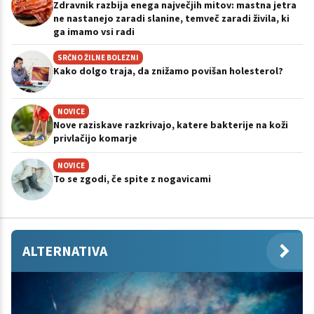
Zdravnik razbija enega največjih mitov: mastna jetra
ne nastanejo zaradi slanine, temveč zaradi živila, ki
ga imamo vsi radi
SRČNO ŽILNE BOLEZNI
Kako dolgo traja, da znižamo povišan holesterol?
NOVICE
Nove raziskave razkrivajo, katere bakterije na koži
privlačijo komarje
NOVICE
To se zgodi, če spite z nogavicami
ALTERNATIVA