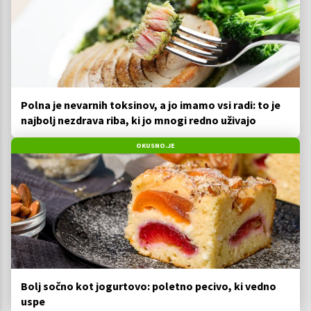
Polna je nevarnih toksinov, a jo imamo vsi radi: to je
najbolj nezdrava riba, ki jo mnogi redno uživajo
OKUSNO.JE
Bolj sočno kot jogurtovo: poletno pecivo, ki vedno
uspe