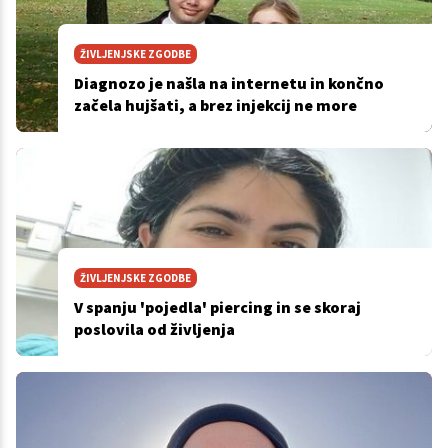
ŽIVLJENJSKE ZGODBE
Diagnozo je našla na internetu in končno
začela hujšati, a brez injekcij ne more
ŽIVLJENJSKE ZGODBE
V spanju 'pojedla' piercing in se skoraj
poslovila od življenja