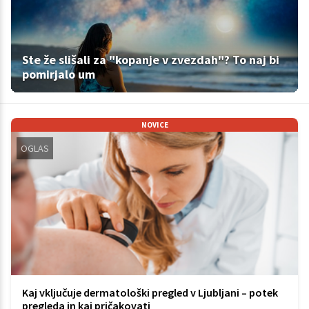
Ste že slišali za "kopanje v zvezdah"? To naj bi
pomirjalo um
NOVICE
OGLAS
Kaj vključuje dermatološki pregled v Ljubljani – potek
pregleda in kaj pričakovati