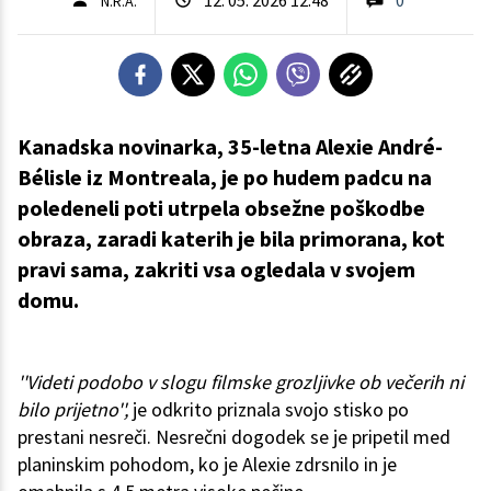
N.R.A.
Kanadska novinarka, 35-letna Alexie André-
Bélisle iz Montreala, je po hudem padcu na
poledeneli poti utrpela obsežne poškodbe
obraza, zaradi katerih je bila primorana, kot
pravi sama, zakriti vsa ogledala v svojem
domu.
''Videti podobo v slogu filmske grozljivke ob večerih ni
bilo prijetno'',
je odkrito priznala svojo stisko po
prestani nesreči. Nesrečni dogodek se je pripetil med
planinskim pohodom, ko je Alexie zdrsnilo in je