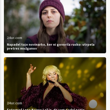
24ur.com
Napadel tujo novinarko, ker ni govorila rusko: utrpela
pretres možganov
24ur.com
Fotograf Lepe Brene: Laž je, da sem padel nanjo