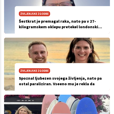
ŽIVLJENJSKE ZGODBE
Šestkrat je premagal raka, nato pa v 27-
kilogramskem oklepu pretekel londonski
maraton
ŽIVLJENJSKE ZGODBE
Spoznal ljubezen svojega življenja, nato pa
ostal paraliziran. Vseeno mu je rekla da