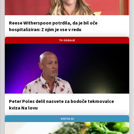
Reese Witherspoon potrdila, da je bil oče
hospitaliziran: Z njim je vse v redu
TV ODDAJE
Peter Poles delil nasvete za bodoče tekmovalce
kviza Na lovu
VIZITA.SI