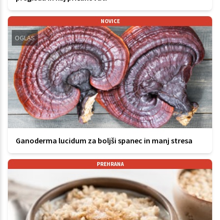
NOVICE
OGLAS
Ganoderma lucidum za boljši spanec in manj stresa
PREHRANA