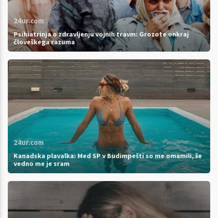
24ur.com
Psihiatrinja o zdravljenju vojnih travm: Grozote onkraj
človeškega razuma
24ur.com
Kanadska plavalka: Med SP v Budimpešti so me omamili, še
vedno me je sram