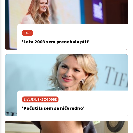
TUJE
'Leta 2003 sem prenehala piti'
ŽIVLJENJSKE ZGODBE
'Počutila sem se ničvredno'