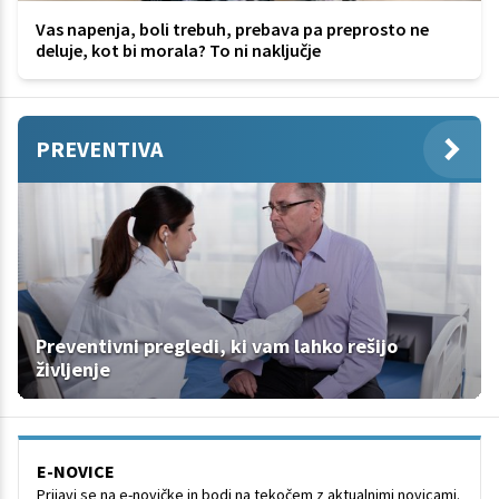
Vas napenja, boli trebuh, prebava pa preprosto ne
deluje, kot bi morala? To ni naključje
PREVENTIVA
Preventivni pregledi, ki vam lahko rešijo
življenje
E-NOVICE
Prijavi se na e-novičke in bodi na tekočem z aktualnimi novicami.