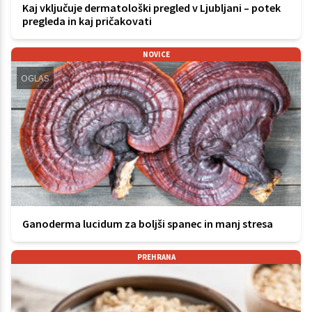
Kaj vključuje dermatološki pregled v Ljubljani – potek
pregleda in kaj pričakovati
NOVICE
OGLAS
Ganoderma lucidum za boljši spanec in manj stresa
PREHRANA