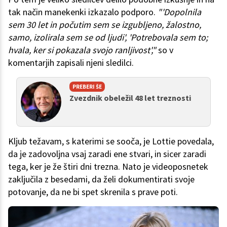
tak način manekenki izkazalo podporo.
"'Dopolnila
sem 30 let in počutim sem se izgubljeno, žalostno,
samo, izolirala sem se od ljudi', 'Potrebovala sem to;
hvala, ker si pokazala svojo ranljivost',"
so v
komentarjih zapisali njeni sledilci.
PREBERI ŠE
Zvezdnik obeležil 48 let treznosti
Kljub težavam, s katerimi se sooča, je Lottie povedala,
da je zadovoljna vsaj zaradi ene stvari, in sicer zaradi
tega, ker je že štiri dni trezna. Nato je videoposnetek
zaključila z besedami, da želi dokumentirati svoje
potovanje, da ne bi spet skrenila s prave poti.