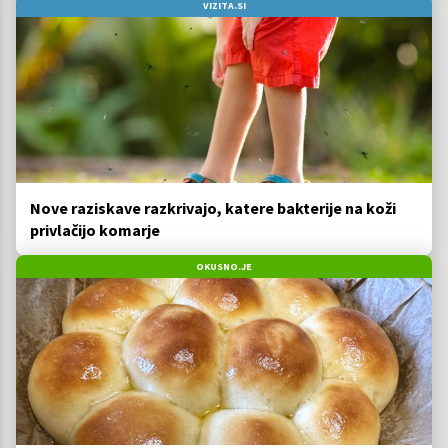
VIZITA.SI
Nove raziskave razkrivajo, katere bakterije na koži
privlačijo komarje
OKUSNO.JE