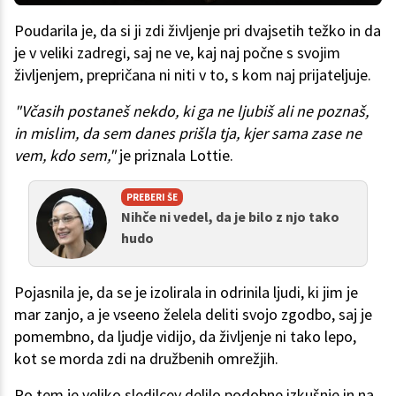
Poudarila je, da si ji zdi življenje pri dvajsetih težko in da
je v veliki zadregi, saj ne ve, kaj naj počne s svojim
življenjem, prepričana ni niti v to, s kom naj prijateljuje.
"Včasih postaneš nekdo, ki ga ne ljubiš ali ne poznaš,
in mislim, da sem danes prišla tja, kjer sama zase ne
vem, kdo sem,"
je priznala Lottie.
PREBERI ŠE
Nihče ni vedel, da je bilo z njo tako
hudo
Pojasnila je, da se je izolirala in odrinila ljudi, ki jim je
mar zanjo, a je vseeno želela deliti svojo zgodbo, saj je
pomembno, da ljudje vidijo, da življenje ni tako lepo,
kot se morda zdi na družbenih omrežjih.
Po tem je veliko sledilcev delilo podobne izkušnje in na