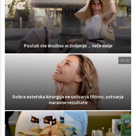
OGLAS
Postali ste družina in življenje ... teče dalje
OGLAS
Dobra estetska kirurgija ne ustvarja filtrov, ustvarja
naravne rezultate