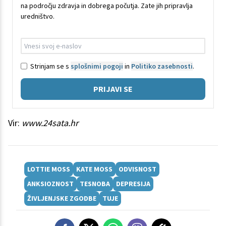
na področju zdravja in dobrega počutja. Zate jih pripravlja
uredništvo.
Strinjam se s
splošnimi pogoji
in
Politiko zasebnosti
.
PRIJAVI SE
Vir:
www.24sata.hr
LOTTIE MOSS
KATE MOSS
ODVISNOST
ANKSIOZNOST
TESNOBA
DEPRESIJA
ŽIVLJENJSKE ZGODBE
TUJE