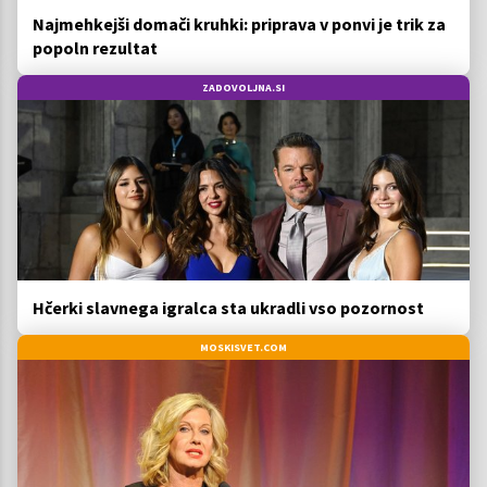
Najmehkejši domači kruhki: priprava v ponvi je trik za
popoln rezultat
ZADOVOLJNA.SI
Hčerki slavnega igralca sta ukradli vso pozornost
MOSKISVET.COM