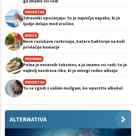
ga imamo vsi radi
PREVENTIVA
Zdravniki opozarjajo: to je največja napaka, ki jo
ljudje delajo med vročino
NOVICE
Nove raziskave razkrivajo, katere bakterije na koži
privlačijo komarje
PREHRANA
Polna je nevarnih toksinov, a jo imamo vsi radi: to je
najbolj nezdrava riba, ki jo mnogi redno uživajo
PREVENTIVA
To se zgodi z vašimi možgani, ko opustite alkohol
ALTERNATIVA