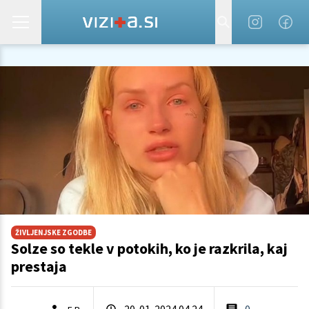
ŽIVLJENJSKE ZGODBE
Solze so tekle v potokih, ko je razkrila, kaj
prestaja
20. 01. 2024 04.24
0