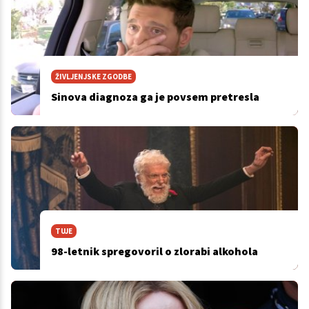
ŽIVLJENJSKE ZGODBE
Sinova diagnoza ga je povsem pretresla
TUJE
98-letnik spregovoril o zlorabi alkohola