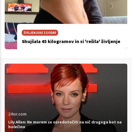
ŽIVLJENJSKE ZGODBE
Shujšala 45 kilogramov in si 'rešila' življenje
24ur.com
Lily Allen: Ne morem se osredotočiti na nič drugega kot na
bolečino