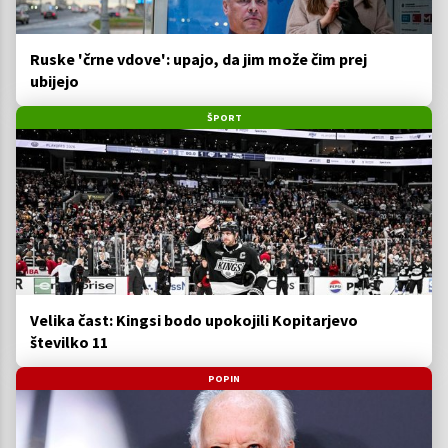
Ruske 'črne vdove': upajo, da jim može čim prej
ubijejo
ŠPORT
Velika čast: Kingsi bodo upokojili Kopitarjevo
številko 11
POPIN