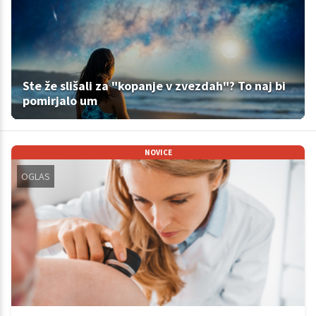
Ste že slišali za "kopanje v zvezdah"? To naj bi
pomirjalo um
NOVICE
OGLAS