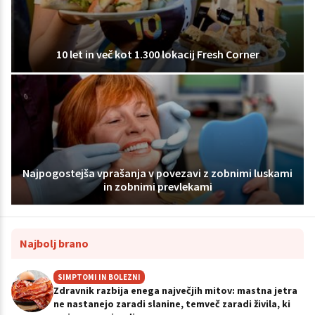
10 let in več kot 1.300 lokacij Fresh Corner
Najpogostejša vprašanja v povezavi z zobnimi luskami
in zobnimi prevlekami
Najbolj brano
SIMPTOMI IN BOLEZNI
Zdravnik razbija enega največjih mitov: mastna jetra
ne nastanejo zaradi slanine, temveč zaradi živila, ki