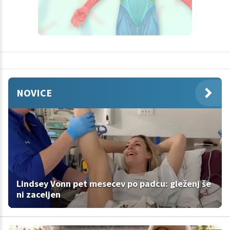
NOVICE
Lindsey Vonn pet mesecev po padcu: gleženj še
ni zaceljen