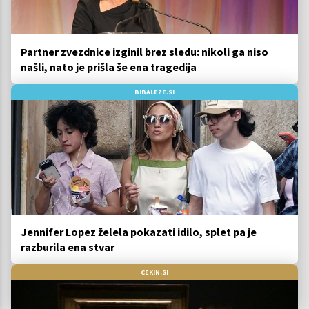
Partner zvezdnice izginil brez sledu: nikoli ga niso
našli, nato je prišla še ena tragedija
BIBALEZE.SI
Jennifer Lopez želela pokazati idilo, splet pa je
razburila ena stvar
CEKIN.SI