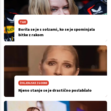
TUJE
Borila se je s solzami, ko se je spominjala
bitke z rakom
ŽIVLJENJSKE ZGODBE
Njeno stanje se je drastično poslabšalo