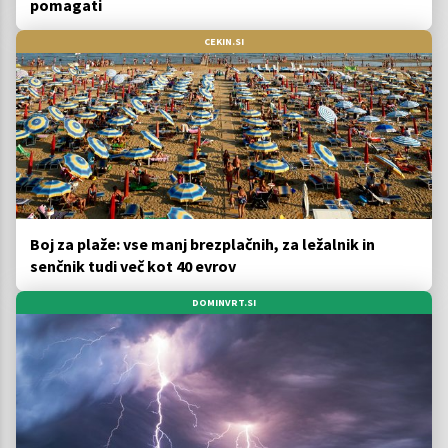
pomagati
CEKIN.SI
Boj za plaže: vse manj brezplačnih, za ležalnik in
senčnik tudi več kot 40 evrov
DOMINVRT.SI