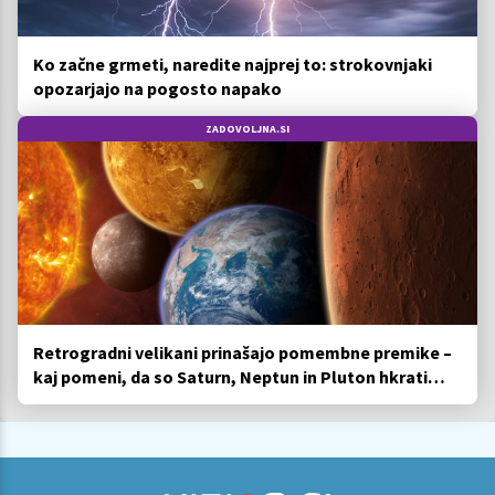
Ko začne grmeti, naredite najprej to: strokovnjaki
opozarjajo na pogosto napako
ZADOVOLJNA.SI
Retrogradni velikani prinašajo pomembne premike –
kaj pomeni, da so Saturn, Neptun in Pluton hkrati
retrogradni?