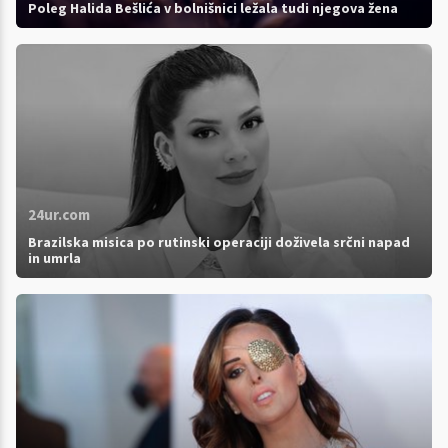
Poleg Halida Bešlića v bolnišnici ležala tudi njegova žena
24ur.com
Brazilska misica po rutinski operaciji doživela srčni napad
in umrla