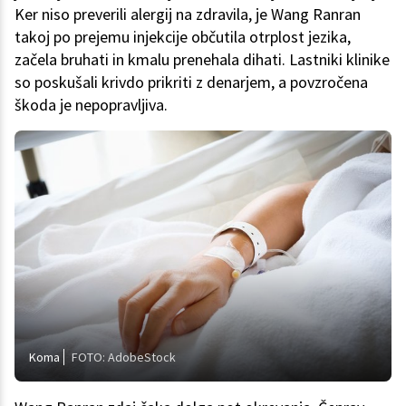
Ker niso preverili alergij na zdravila, je Wang Ranran
takoj po prejemu injekcije občutila otrplost jezika,
začela bruhati in kmalu prenehala dihati. Lastniki klinike
so poskušali krivdo prikriti z denarjem, a povzročena
škoda je nepopravljiva.
Koma
FOTO: AdobeStock