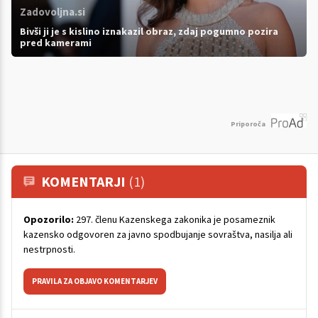
Zadovoljna.si
Bivši ji je s kislino iznakazil obraz, zdaj pogumno pozira
pred kamerami
Priporoča
KOMENTARJI
(1)
Opozorilo:
297. členu Kazenskega zakonika je posameznik
kazensko odgovoren za javno spodbujanje sovraštva, nasilja ali
nestrpnosti.
PRAVILA ZA OBJAVO KOMENTARJEV