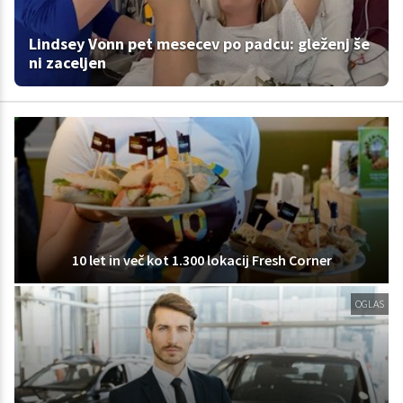
Lindsey Vonn pet mesecev po padcu: gleženj še
ni zaceljen
10 let in več kot 1.300 lokacij Fresh Corner
OGLAS