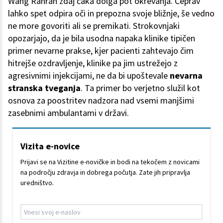
Wang Ranran zdaj čaka dolga pot okrevanja. Čeprav
lahko spet odpira oči in prepozna svoje bližnje, še vedno
ne more govoriti ali se premikati. Strokovnjaki
opozarjajo, da je bila usodna napaka klinike tipičen
primer nevarne prakse, kjer pacienti zahtevajo čim
hitrejše ozdravljenje, klinike pa jim ustrežejo z
agresivnimi injekcijami, ne da bi upoštevale
nevarna
stranska tveganja
. Ta primer bo verjetno služil kot
osnova za poostritev nadzora nad vsemi manjšimi
zasebnimi ambulantami v državi.
Vizita e-novice
Prijavi se na Vizitine e-novičke in bodi na tekočem z novicami
na področju zdravja in dobrega počutja. Zate jih pripravlja
uredništvo.