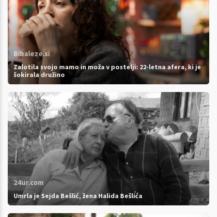
Bibaleze.si
Zalotila svojo mamo in moža v postelji: 22-letna afera, ki je
šokirala družino
24ur.com
Umrla je Sejda Bešlić, žena Halida Bešlića