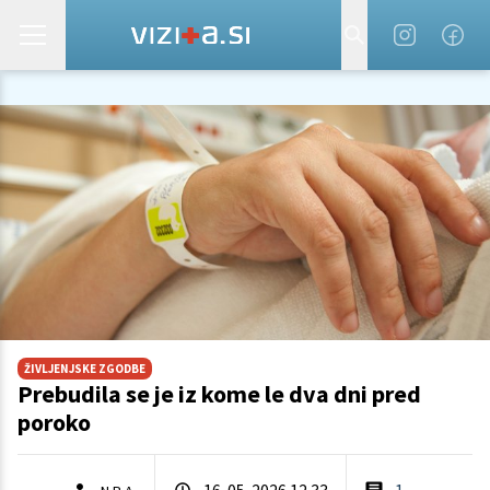
ŽIVLJENJSKE ZGODBE
Prebudila se je iz kome le dva dni pred
poroko
16. 05. 2026 12.33
1