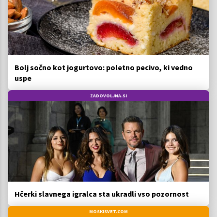
Bolj sočno kot jogurtovo: poletno pecivo, ki vedno
uspe
ZADOVOLJNA.SI
Hčerki slavnega igralca sta ukradli vso pozornost
MOSKISVET.COM