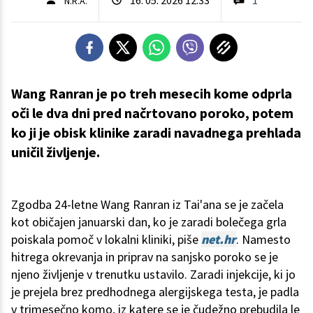
N.R.A.
Wang Ranran je po treh mesecih kome odprla
oči le dva dni pred načrtovano poroko, potem
ko ji je obisk klinike zaradi navadnega prehlada
uničil življenje.
Zgodba 24-letne Wang Ranran iz Tai'ana se je začela
kot običajen januarski dan, ko je zaradi bolečega grla
poiskala pomoč v lokalni kliniki, piše
net.hr
. Namesto
hitrega okrevanja in priprav na sanjsko poroko se je
njeno življenje v trenutku ustavilo. Zaradi injekcije, ki jo
je prejela brez predhodnega alergijskega testa, je padla
v trimesečno komo, iz katere se je čudežno prebudila le