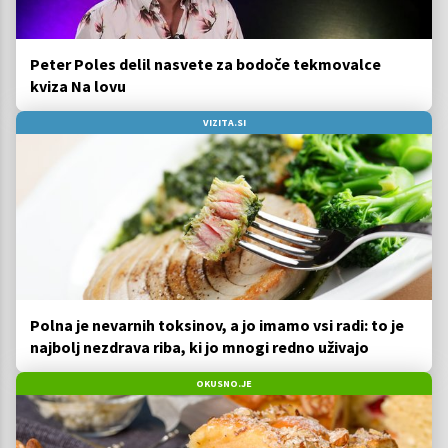
Peter Poles delil nasvete za bodoče tekmovalce
kviza Na lovu
VIZITA.SI
Polna je nevarnih toksinov, a jo imamo vsi radi: to je
najbolj nezdrava riba, ki jo mnogi redno uživajo
OKUSNO.JE