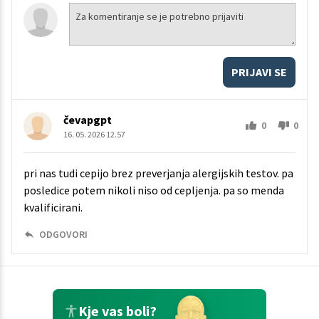
PRIJAVI SE
čevapgpt
0
0
16. 05. 2026 12.57
pri nas tudi cepijo brez preverjanja alergijskih testov. pa
posledice potem nikoli niso od cepljenja. pa so menda
kvalificirani.
ODGOVORI
Kje vas boli?