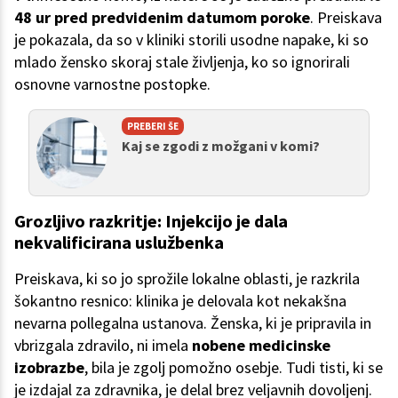
48 ur pred predvidenim datumom poroke
. Preiskava
je pokazala, da so v kliniki storili usodne napake, ki so
mlado žensko skoraj stale življenja, ko so ignorirali
osnovne varnostne postopke.
PREBERI ŠE
Kaj se zgodi z možgani v komi?
Grozljivo razkritje: Injekcijo je dala
nekvalificirana uslužbenka
Preiskava, ki so jo sprožile lokalne oblasti, je razkrila
šokantno resnico: klinika je delovala kot nekakšna
nevarna pollegalna ustanova. Ženska, ki je pripravila in
vbrizgala zdravilo, ni imela
nobene medicinske
izobrazbe
, bila je zgolj pomožno osebje. Tudi tisti, ki se
je izdajal za zdravnika, je delal brez veljavnih dovoljenj.