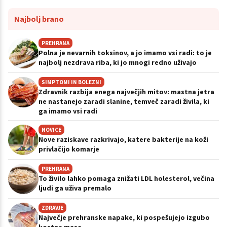
Najbolj brano
PREHRANA
Polna je nevarnih toksinov, a jo imamo vsi radi: to je
najbolj nezdrava riba, ki jo mnogi redno uživajo
SIMPTOMI IN BOLEZNI
Zdravnik razbija enega največjih mitov: mastna jetra
ne nastanejo zaradi slanine, temveč zaradi živila, ki
ga imamo vsi radi
NOVICE
Nove raziskave razkrivajo, katere bakterije na koži
privlačijo komarje
PREHRANA
To živilo lahko pomaga znižati LDL holesterol, večina
ljudi ga uživa premalo
ZDRAVJE
Največje prehranske napake, ki pospešujejo izgubo