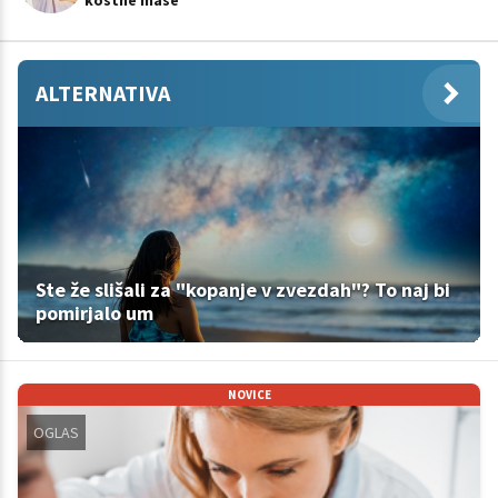
kostne mase
ALTERNATIVA
Ste že slišali za "kopanje v zvezdah"? To naj bi
pomirjalo um
NOVICE
OGLAS