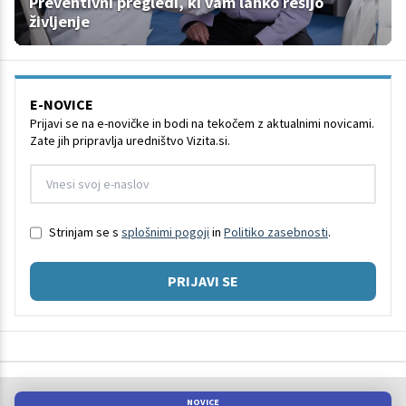
Preventivni pregledi, ki vam lahko rešijo
življenje
E-NOVICE
Prijavi se na e-novičke in bodi na tekočem z aktualnimi novicami.
Zate jih pripravlja uredništvo Vizita.si.
Strinjam se s
splošnimi pogoji
in
Politiko zasebnosti
.
PRIJAVI SE
NOVICE