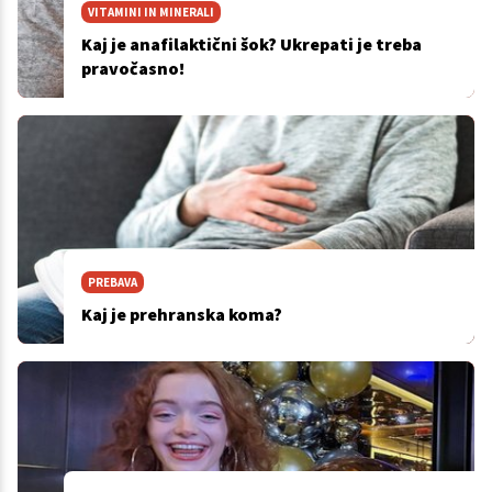
VITAMINI IN MINERALI
Kaj je anafilaktični šok? Ukrepati je treba
pravočasno!
PREBAVA
Kaj je prehranska koma?