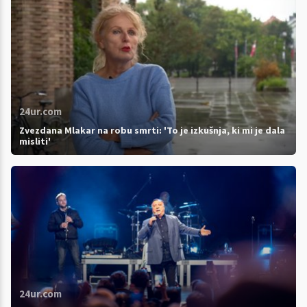
24ur.com
Zvezdana Mlakar na robu smrti: 'To je izkušnja, ki mi je dala
misliti'
24ur.com