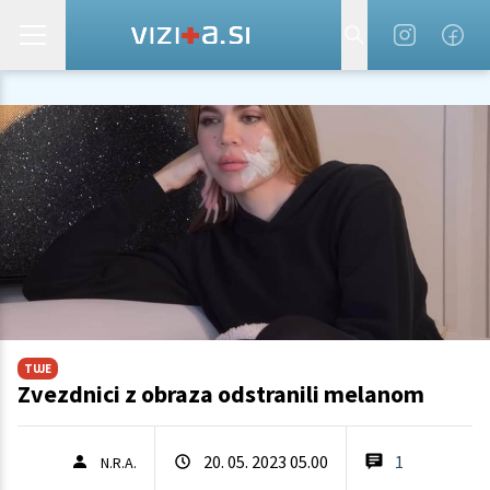
TUJE
Zvezdnici z obraza odstranili melanom
20. 05. 2023 05.00
1
N.R.A.