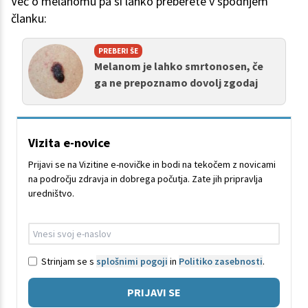
Več o melanomu pa si lahko preberete v spodnjem
članku:
PREBERI ŠE
Melanom je lahko smrtonosen, če
ga ne prepoznamo dovolj zgodaj
Vizita e-novice
Prijavi se na Vizitine e-novičke in bodi na tekočem z novicami
na področju zdravja in dobrega počutja. Zate jih pripravlja
uredništvo.
Strinjam se s
splošnimi pogoji
in
Politiko zasebnosti
.
PRIJAVI SE