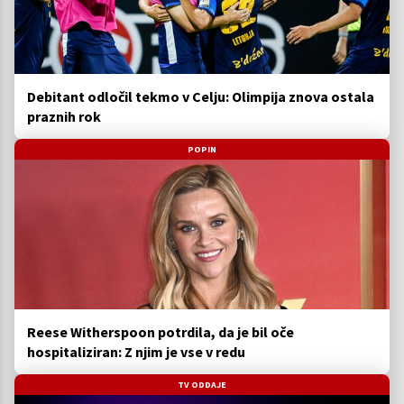
Debitant odločil tekmo v Celju: Olimpija znova ostala
praznih rok
POPIN
Reese Witherspoon potrdila, da je bil oče
hospitaliziran: Z njim je vse v redu
TV ODDAJE