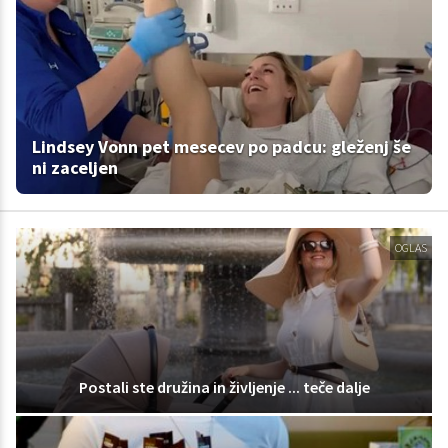
Lindsey Vonn pet mesecev po padcu: gleženj še
ni zaceljen
OGLAS
Postali ste družina in življenje ... teče dalje