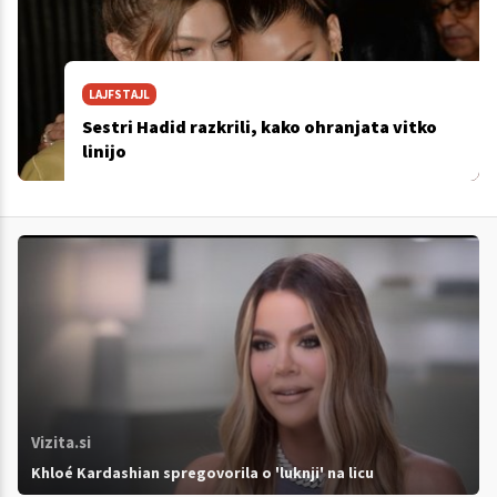
LAJFSTAJL
Sestri Hadid razkrili, kako ohranjata vitko
linijo
Vizita.si
Khloé Kardashian spregovorila o 'luknji' na licu