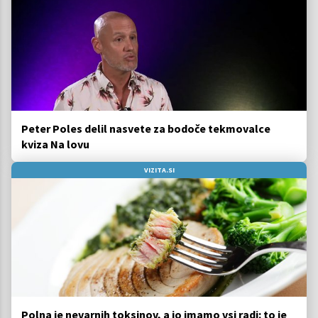
Peter Poles delil nasvete za bodoče tekmovalce
kviza Na lovu
VIZITA.SI
Polna je nevarnih toksinov, a jo imamo vsi radi: to je