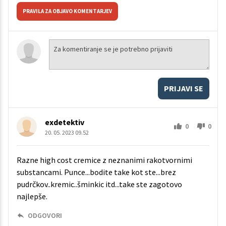
PRAVILA ZA OBJAVO KOMENTARJEV
PRIJAVI SE
exdetektiv
0
0
20. 05. 2023 09.52
Razne high cost cremice z neznanimi rakotvornimi
substancami. Punce...bodite take kot ste...brez
pudrčkov..kremic..šminkic itd...take ste zagotovo
najlepše.
ODGOVORI