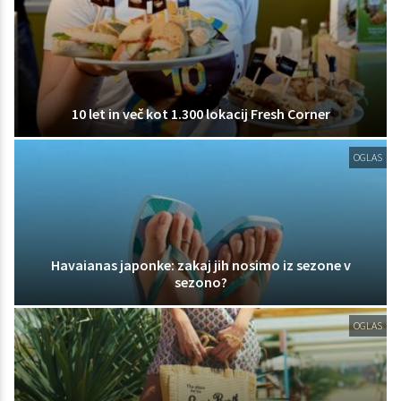
10 let in več kot 1.300 lokacij Fresh Corner
OGLAS
Havaianas japonke: zakaj jih nosimo iz sezone v
sezono?
OGLAS