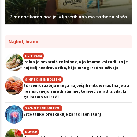
3 modne kombinacije, v katerih nosimo torbe za plažo
Najbolj brano
PREHRANA
Polna je nevarnih toksinov, a jo imamo vsi radi: to je
najbolj nezdrava riba, ki jo mnogi redno uživajo
SIMPTOMI IN BOLEZNI
Zdravnik razbija enega največjih mitov: mastna jetra
ne nastanejo zaradi slanine, temveč zaradi živila, ki
ga imamo vsi radi
SRČNO ŽILNE BOLEZNI
Srce lahko preskakuje zaradi teh stanj
NOVICE