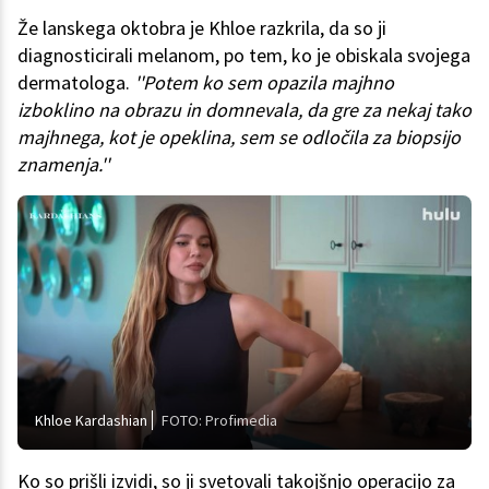
Že lanskega oktobra je Khloe razkrila, da so ji
diagnosticirali melanom, po tem, ko je obiskala svojega
dermatologa.
''Potem ko sem opazila majhno
izboklino na obrazu in domnevala, da gre za nekaj tako
majhnega, kot je opeklina, sem se odločila za biopsijo
znamenja.''
Khloe Kardashian
FOTO: Profimedia
Ko so prišli izvidi, so ji svetovali takojšnjo operacijo za