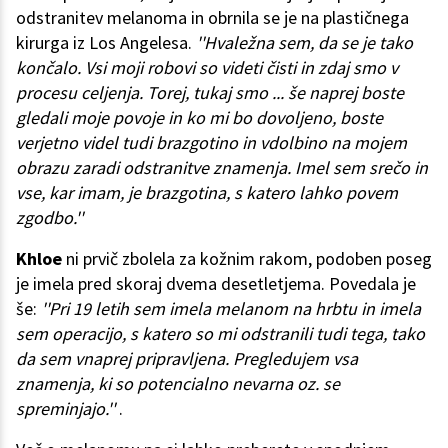
odstranitev melanoma in obrnila se je na plastičnega
kirurga iz Los Angelesa.
''Hvaležna sem, da se je tako
končalo. Vsi moji robovi so videti čisti in zdaj smo v
procesu celjenja. Torej, tukaj smo ... še naprej boste
gledali moje povoje in ko mi bo dovoljeno, boste
verjetno videl tudi brazgotino in vdolbino na mojem
obrazu zaradi odstranitve znamenja. Imel sem srečo in
vse, kar imam, je brazgotina, s katero lahko povem
zgodbo.''
Khloe
ni prvič zbolela za kožnim rakom, podoben poseg
je imela pred skoraj dvema desetletjema. Povedala je
še:
''Pri 19 letih sem imela melanom na hrbtu in imela
sem operacijo, s katero so mi odstranili tudi tega, tako
da sem vnaprej pripravljena. Pregledujem vsa
znamenja, ki so potencialno nevarna oz. se
spreminjajo.''
.