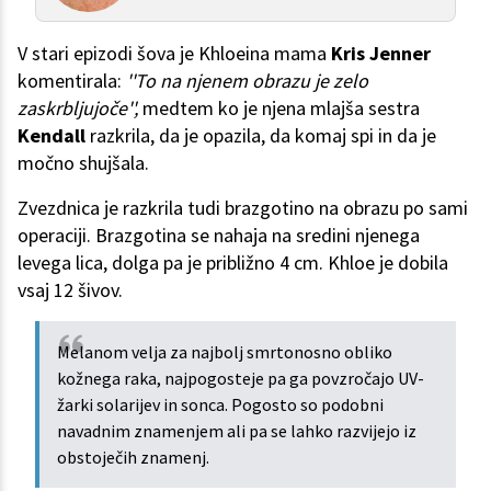
V stari epizodi šova je Khloeina mama
Kris Jenner
komentirala:
''To na njenem obrazu je zelo
zaskrbljujoče'',
medtem ko je njena mlajša sestra
Kendall
razkrila, da je opazila, da komaj spi in da je
močno shujšala.
Zvezdnica je razkrila tudi brazgotino na obrazu po sami
operaciji. Brazgotina se nahaja na sredini njenega
levega lica, dolga pa je približno 4 cm. Khloe je dobila
vsaj 12 šivov.
Melanom velja za najbolj smrtonosno obliko
kožnega raka, najpogosteje pa ga povzročajo UV-
žarki solarijev in sonca. Pogosto so podobni
navadnim znamenjem ali pa se lahko razvijejo iz
obstoječih znamenj.