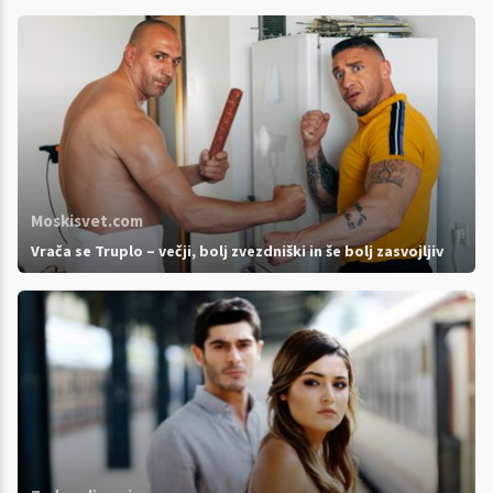
Moskisvet.com
Vrača se Truplo – večji, bolj zvezdniški in še bolj zasvojljiv