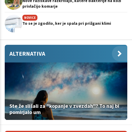
Nove raziskave razkrivajo, katere bakterije na koži
privlačijo komarje
NOVICE
To se je zgodilo, ker je spala pri prižgani klimi
ALTERNATIVA
Ste že slišali za "kopanje v zvezdah"? To naj bi
pomirjalo um