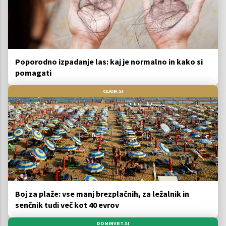
Poporodno izpadanje las: kaj je normalno in kako si
pomagati
CEKIN.SI
Boj za plaže: vse manj brezplačnih, za ležalnik in
senčnik tudi več kot 40 evrov
DOMINVRT.SI