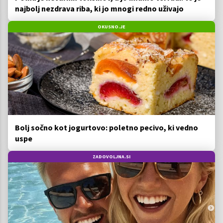
najbolj nezdrava riba, ki jo mnogi redno uživajo
OKUSNO.JE
Bolj sočno kot jogurtovo: poletno pecivo, ki vedno
uspe
ZADOVOLJNA.SI