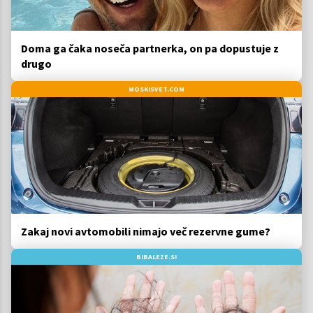
Doma ga čaka noseča partnerka, on pa dopustuje z
drugo
MOSKISVET.COM
Zakaj novi avtomobili nimajo več rezervne gume?
BIBALEZE.SI