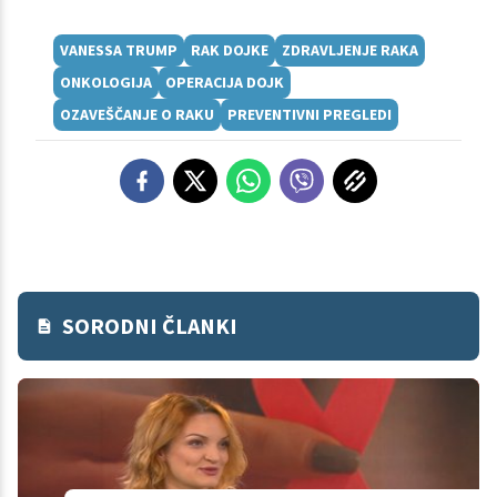
VANESSA TRUMP
RAK DOJKE
ZDRAVLJENJE RAKA
ONKOLOGIJA
OPERACIJA DOJK
OZAVEŠČANJE O RAKU
PREVENTIVNI PREGLEDI
SORODNI ČLANKI