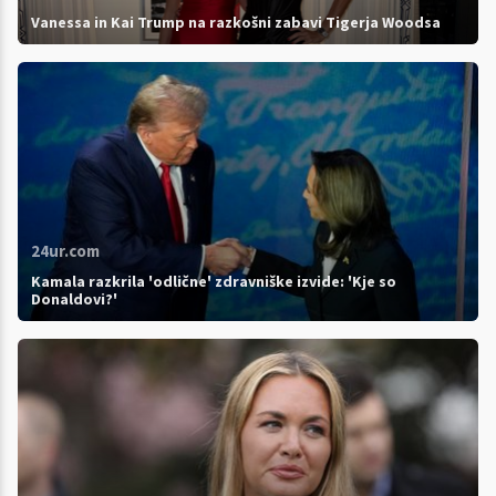
Vanessa in Kai Trump na razkošni zabavi Tigerja Woodsa
24ur.com
Kamala razkrila 'odlične' zdravniške izvide: 'Kje so
Donaldovi?'