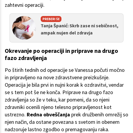
zahtevni operaciji.
PREBERI ŠE
Tanja Španić: Skrb zase ni sebičnost,
ampak nujen del zdravja
Okrevanje po operaciji in priprave na drugo
fazo zdravljenja
Po štirih tednih od operacije se Vanessa počuti močno
in pripravljeno na nove zdravstvene preizkušnje.
Operacija je bila prvi in nujni korak k ozdravitvi, vendar
se s tem pot še ne konča. Priprave na drugo fazo
zdravljenja so že v teku, kar pomeni, da so njeni
zdravniki ocenili njeno telesno pripravljenost kot
ustrezno.
Redna obveščanja
prek družbenih omrežij so
njen način, da ostane povezana s svetom in obenem
nadzoruje lastno zgodbo o premagovanju raka.