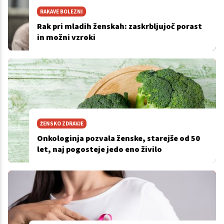
RAKAVE BOLEZNI
Rak pri mladih ženskah: zaskrbljujoč porast
in možni vzroki
ŽENSKO ZDRAVJE
Onkologinja pozvala ženske, starejše od 50
let, naj pogosteje jedo eno živilo