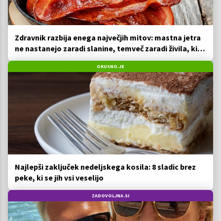
Zdravnik razbija enega največjih mitov: mastna jetra
ne nastanejo zaradi slanine, temveč zaradi živila, ki
ga imamo vsi radi
OKUSNO.JE
Najlepši zaključek nedeljskega kosila: 8 sladic brez
peke, ki se jih vsi veselijo
ZADOVOLJNA.SI