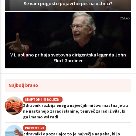
Se vam pogosto pojavi herpes na ustnici?
OGLAS
V Ljubljano prihaja svetovna dirigentska legenda John
Eliot Gardiner
Najbolj brano
SIMPTOMI IN BOLEZNI
Zdravnik razbija enega največjih mitov: mastna jetra
ne nastanejo zaradi slanine, temveč zaradi živila, ki
ga imamo vsi radi
PREVENTIVA
Zdravniki opozarjajo: to je največja napaka, ki jo