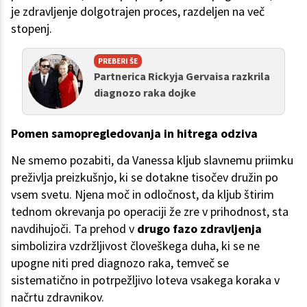
je zdravljenje dolgotrajen proces, razdeljen na več
stopenj.
PREBERI ŠE
Partnerica Rickyja Gervaisa razkrila
diagnozo raka dojke
Pomen samopregledovanja in hitrega odziva
Ne smemo pozabiti, da Vanessa kljub slavnemu priimku
preživlja preizkušnjo, ki se dotakne tisočev družin po
vsem svetu. Njena moč in odločnost, da kljub štirim
tednom okrevanja po operaciji že zre v prihodnost, sta
navdihujoči. Ta prehod v
drugo fazo zdravljenja
simbolizira vzdržljivost človeškega duha, ki se ne
upogne niti pred diagnozo raka, temveč se
sistematično in potrpežljivo loteva vsakega koraka v
načrtu zdravnikov.