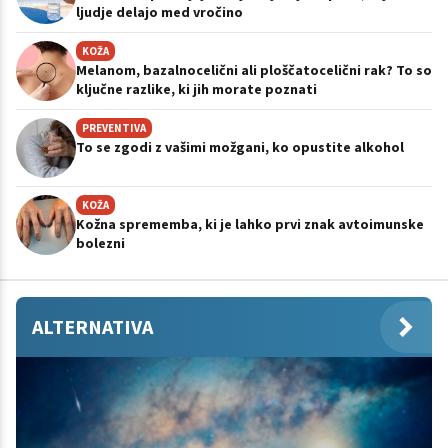
ljudje delajo med vročino
KOŽA
Melanom, bazalnocelični ali ploščatocelični rak? To so
ključne razlike, ki jih morate poznati
PREVENTIVA
To se zgodi z vašimi možgani, ko opustite alkohol
KOŽA
Kožna sprememba, ki je lahko prvi znak avtoimunske
bolezni
ALTERNATIVA