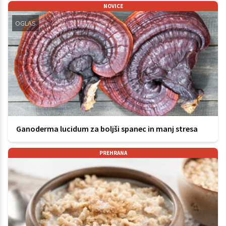
NOVICE
OGLAS
Ganoderma lucidum za boljši spanec in manj stresa
PREHRANA