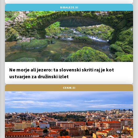
BIBALEZE.SI
Ne morje ali jezero: ta slovenski skriti raj je kot
ustvarjen za družinski izlet
CEKIN.SI