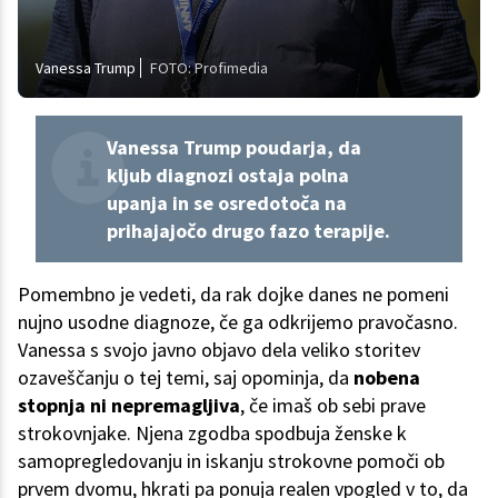
Vanessa Trump
FOTO: Profimedia
Vanessa Trump poudarja, da
kljub diagnozi ostaja polna
upanja in se osredotoča na
prihajajočo drugo fazo terapije.
Pomembno je vedeti, da rak dojke danes ne pomeni
nujno usodne diagnoze, če ga odkrijemo pravočasno.
Vanessa s svojo javno objavo dela veliko storitev
ozaveščanju o tej temi, saj opominja, da
nobena
stopnja ni nepremagljiva
, če imaš ob sebi prave
strokovnjake. Njena zgodba spodbuja ženske k
samopregledovanju in iskanju strokovne pomoči ob
prvem dvomu, hkrati pa ponuja realen vpogled v to, da