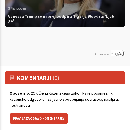
24ur.com
Vanessa Trump še naprej podpira Tigerja Woodsa: 'Ljubi
ga'
Priporoča
KOMENTARJI
(0)
Opozorilo:
297. členu Kazenskega zakonika je posameznik
kazensko odgovoren za javno spodbujanje sovraštva, nasilja ali
nestrpnosti.
PRAVILA ZA OBJAVO KOMENTARJEV