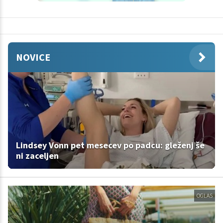
NOVICE
Lindsey Vonn pet mesecev po padcu: gleženj še
ni zaceljen
OGLAS