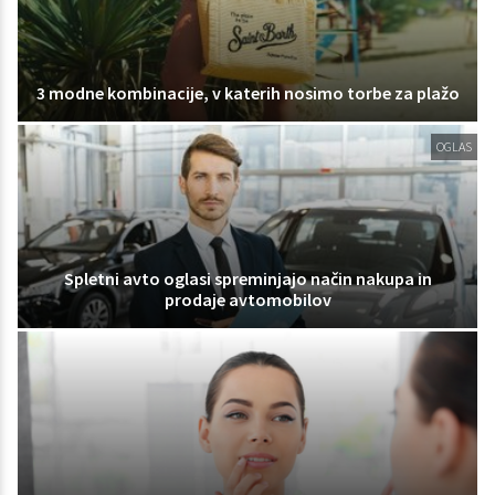
3 modne kombinacije, v katerih nosimo torbe za plažo
OGLAS
Spletni avto oglasi spreminjajo način nakupa in
prodaje avtomobilov