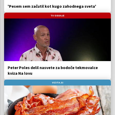
'Pesem sem začutil kot kugo zahodnega sveta'
TV ODDAJE
Peter Poles delil nasvete za bodoče tekmovalce
kviza Na lovu
VIZITA.SI