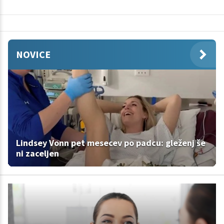
NOVICE
Lindsey Vonn pet mesecev po padcu: gleženj še
ni zaceljen