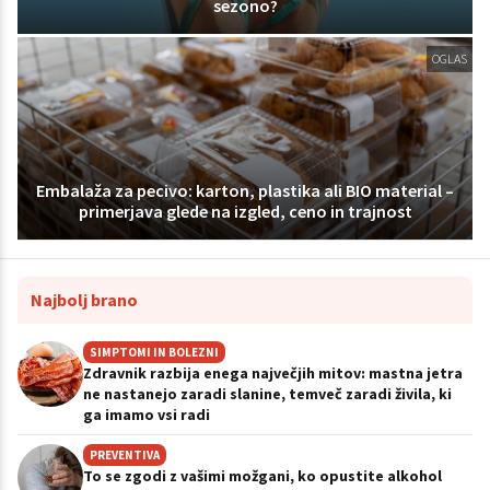
sezono?
OGLAS
Embalaža za pecivo: karton, plastika ali BIO material –
primerjava glede na izgled, ceno in trajnost
Najbolj brano
SIMPTOMI IN BOLEZNI
Zdravnik razbija enega največjih mitov: mastna jetra
ne nastanejo zaradi slanine, temveč zaradi živila, ki
ga imamo vsi radi
PREVENTIVA
To se zgodi z vašimi možgani, ko opustite alkohol