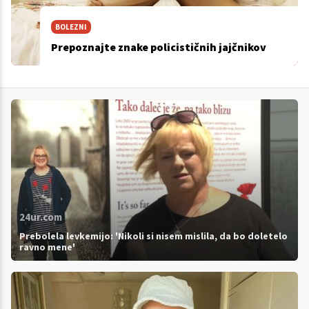
BOLEZNI
Prepoznajte znake policističnih jajčnikov
24ur.com
Prebolela levkemijo: 'Nikoli si nisem mislila, da bo doletelo
ravno mene'