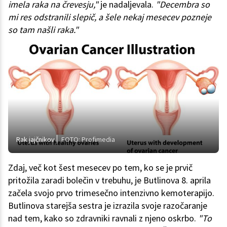
imela raka na črevesju,"
je nadaljevala.
"Decembra so
mi res odstranili slepič, a šele nekaj mesecev pozneje
so tam našli raka."
Rak jajčnikov
FOTO: Profimedia
Zdaj, več kot šest mesecev po tem, ko se je prvič
pritožila zaradi bolečin v trebuhu, je Butlinova 8. aprila
začela svojo prvo trimesečno intenzivno kemoterapijo.
Butlinova starejša sestra je izrazila svoje razočaranje
nad tem, kako so zdravniki ravnali z njeno oskrbo.
"To