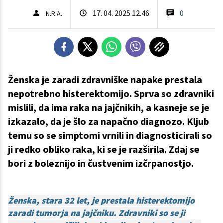
17. 04. 2025 12.46
0
N.R.A.
Ženska je zaradi zdravniške napake prestala
nepotrebno histerektomijo. Sprva so zdravniki
mislili, da ima raka na jajčnikih, a kasneje se je
izkazalo, da je šlo za napačno diagnozo. Kljub
temu so se simptomi vrnili in diagnosticirali so
ji redko obliko raka, ki se je razširila. Zdaj se
bori z boleznijo in čustvenim izčrpanostjo.
Ženska, stara 32 let, je prestala histerektomijo
zaradi tumorja na jajčniku. Zdravniki so se ji