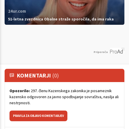
24ur.com
51-letna zvezdnica Obalne straže sporočila, da ima raka
Priporoča
KOMENTARJI
(0)
Opozorilo:
297. členu Kazenskega zakonika je posameznik
kazensko odgovoren za javno spodbujanje sovraštva, nasilja ali
nestrpnosti.
PRAVILA ZA OBJAVO KOMENTARJEV