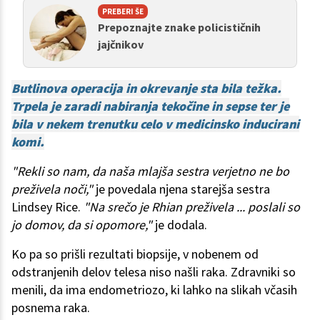
PREBERI ŠE
Prepoznajte znake policističnih
jajčnikov
Butlinova operacija in okrevanje sta bila težka.
Trpela je zaradi nabiranja tekočine in sepse ter je
bila v nekem trenutku celo v medicinsko inducirani
komi.
"Rekli so nam, da naša mlajša sestra verjetno ne bo
preživela noči,"
je povedala njena starejša sestra
Lindsey Rice.
"Na srečo je Rhian preživela ... poslali so
jo domov, da si opomore,"
je dodala.
Ko pa so prišli rezultati biopsije, v nobenem od
odstranjenih delov telesa niso našli raka. Zdravniki so
menili, da ima endometriozo, ki lahko na slikah včasih
posnema raka.