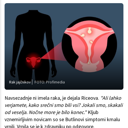
Rak jajčnikov
FOTO: Profimedia
Navsezadnje ni imela raka, je dejala Riceova.
"Ali lahko
verjamete, kako srečni smo bili vsi? Jokali smo, skakali
od veselja. Nočne more je bilo konec."
Kljub
vznemirljivim novicam so se Butlinovi simptomi kmalu
vrnili. Vrnila se je k zdravniku po odgovore.