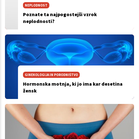
NEPLODNOST
Poznate ta najpogostejši vzrok
neplodnosti?
GINEKOLOGIJA IN PORODNIŠTVO
Hormonska motnja, ki jo ima kar desetina
žensk