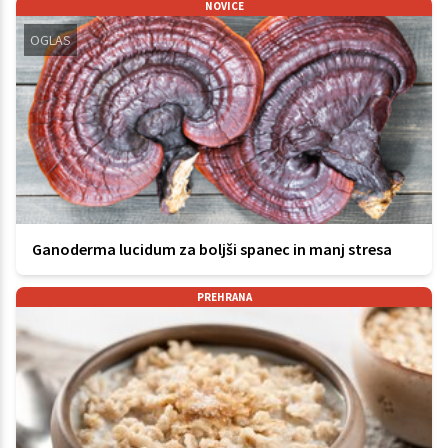
NOVICE
OGLAS
Ganoderma lucidum za boljši spanec in manj stresa
PREHRANA