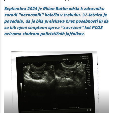
Septembra 2024 je Rhian Butlin odšla k zdravniku
zaradi "neznosnih" bolečin v trebuhu. 32-letnica je
povedala, da je bila preiskava brez posebnosti in da
so bili njeni simptomi sprva "zavrženi" kot PCOS
oziroma sindrom policističnih jajčnikov.