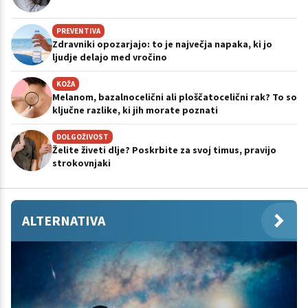
PREVENTIVA
Zdravniki opozarjajo: to je največja napaka, ki jo
ljudje delajo med vročino
KOŽA
Melanom, bazalnocelični ali ploščatocelični rak? To so
ključne razlike, ki jih morate poznati
DOLGOŽIVOST
Želite živeti dlje? Poskrbite za svoj timus, pravijo
strokovnjaki
ALTERNATIVA