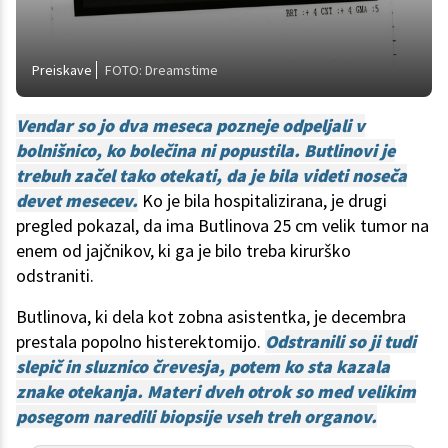
Preiskave
FOTO: Dreamstime
Vendar so jo dva meseca pozneje odpeljali v
bolnišnico, ko bolečina ni popustila. Butlinovi je
trebuh začel tako otekati, da je bila videti noseča
devet mesecev.
Ko je bila hospitalizirana, je drugi
pregled pokazal, da ima Butlinova 25 cm velik tumor na
enem od jajčnikov, ki ga je bilo treba kirurško
odstraniti.
Butlinova, ki dela kot zobna asistentka, je decembra
prestala popolno histerektomijo.
Odstranili so ji tudi
slepič in sluznico črevesja, potem ko sta kazala
znake otekanja. Materi dveh otrok so med velikim
posegom naredili biopsije vseh treh organov.