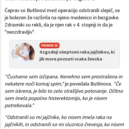
Čeprav so Butlinovi med operacijo odstranili slepič, se
je bolezen že razširila na njeno medenico in bezgavke.
Zdravniki so rekli, da je njen rak v 4. stopnji in da je
"neozdravljiv".
PREBERI ŠE
4 zgodnji simptomi raka jajčnikov, ki
jih mora poznati vsaka ženska
"Čustveno sem izčrpana. Nenehno sem prestrašena in
nekatere noči komaj spim,"
je povedala Butlinova.
"Če
sem iskrena, je bilo to zelo strašljivo potovanje. Očitno
sem imela popolno histerektomijo, ko je nisem
potrebovala."
"Odstranili so mi jajčnike, ko nisem imela raka na
jajčnikih, in odstranili so mi sluznico črevesja, ko nisem