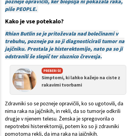
pozneje opravičili, ker biopsija ni pokazala raka,
piše PEOPLE.
Kako je vse potekalo?
Rhian Butlin se je pritoževala nad bolečinami v
trebuhu, pozneje pa so ji diagnosticirali tumor na
jajčniku. Prestala je histerektomijo, nato pa so ji
odstranili še slepič ter sluznico črevesja.
PREBERI ŠE
Simptomi, ki lahko kažejo na ciste z
rakavimi tvorbami
Zdravniki so se pozneje opravičili, ko so ugotovili, da
nima raka na jajčnikih, in rekli, da so tumorje odkrili
drugje v njenem telesu. Ženska je spregovorila o
nepotrebni histerektomiji, potem ko so ji zdravniki
pomotoma rekli, da ima raka na jajčnikih.