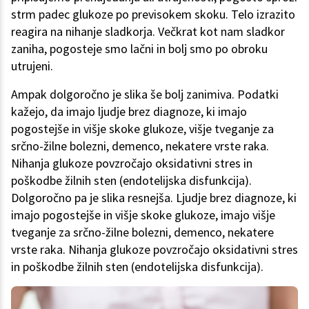
strm padec glukoze po previsokem skoku. Telo izrazito
reagira na nihanje sladkorja. Večkrat kot nam sladkor
zaniha, pogosteje smo lačni in bolj smo po obroku
utrujeni.
Ampak dolgoročno je slika še bolj zanimiva. Podatki
kažejo, da imajo ljudje brez diagnoze, ki imajo
pogostejše in višje skoke glukoze, višje tveganje za
srčno-žilne bolezni, demenco, nekatere vrste raka.
Nihanja glukoze povzročajo oksidativni stres in
poškodbe žilnih sten (endotelijska disfunkcija).
Dolgoročno pa je slika resnejša. Ljudje brez diagnoze, ki
imajo pogostejše in višje skoke glukoze, imajo višje
tveganje za srčno-žilne bolezni, demenco, nekatere
vrste raka. Nihanja glukoze povzročajo oksidativni stres
in poškodbe žilnih sten (endotelijska disfunkcija).