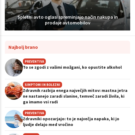
Spletni avto oglasi spreminjajo način nakupa in
prodaje avtomobilov
Najbolj brano
PREVENTIVA
To se zgodi z vašimi možgani, ko opustite alkohol
SIMPTOMI IN BOLEZNI
Zdravnik razbija enega največjih mitov: mastna jetra
ne nastanejo zaradi slanine, temveč zaradi živila, ki
ga imamo vsi radi
PREVENTIVA
Zdravniki opozarjajo: to je največja napaka, ki jo
ljudje delajo med vročino