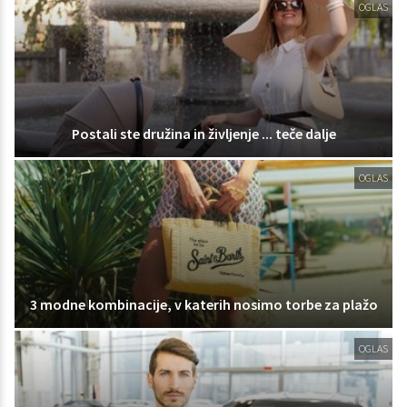
OGLAS
Postali ste družina in življenje ... teče dalje
OGLAS
3 modne kombinacije, v katerih nosimo torbe za plažo
OGLAS