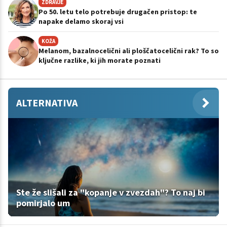
ZDRAVJE
Po 50. letu telo potrebuje drugačen pristop: te
napake delamo skoraj vsi
KOŽA
Melanom, bazalnocelični ali ploščatocelični rak? To so
ključne razlike, ki jih morate poznati
ALTERNATIVA
Ste že slišali za "kopanje v zvezdah"? To naj bi
pomirjalo um