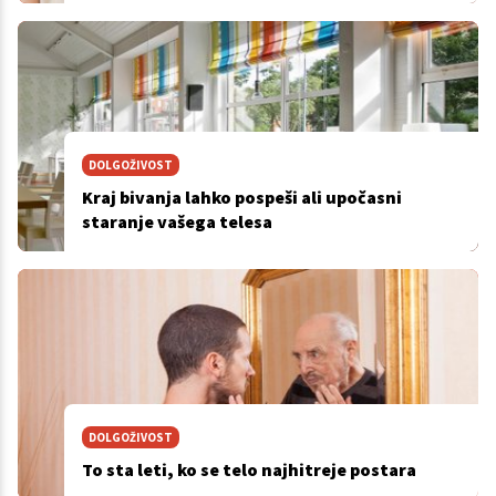
DOLGOŽIVOST
Kraj bivanja lahko pospeši ali upočasni
staranje vašega telesa
DOLGOŽIVOST
To sta leti, ko se telo najhitreje postara