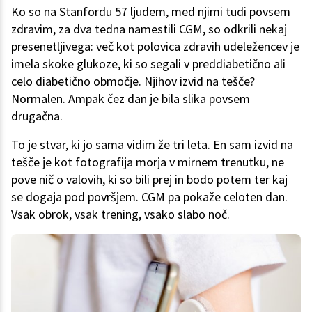
Ko so na Stanfordu 57 ljudem, med njimi tudi povsem
zdravim, za dva tedna namestili CGM, so odkrili nekaj
presenetljivega: več kot polovica zdravih udeležencev je
imela skoke glukoze, ki so segali v preddiabetično ali
celo diabetično območje. Njihov izvid na tešče?
Normalen. Ampak čez dan je bila slika povsem
drugačna.
To je stvar, ki jo sama vidim že tri leta. En sam izvid na
tešče je kot fotografija morja v mirnem trenutku, ne
pove nič o valovih, ki so bili prej in bodo potem ter kaj
se dogaja pod površjem. CGM pa pokaže celoten dan.
Vsak obrok, vsak trening, vsako slabo noč.