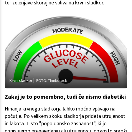
ter zelenjave skoraj ne vpliva na krvni sladkor.
Krvni sladkor
FOTO: Thinkstock
Zakaj je to pomembno, tudi če nismo diabetiki
Nihanja krvnega sladkorja lahko močno vplivajo na
počutje. Po velikem skoku sladkorja prideta utrujenost
in lakota. Tisto "popoldansko zaspanost", ki jo
pripisujemo prenajedanju ali utrujenosti, pogosto sproži