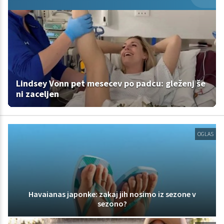
Lindsey Vonn pet mesecev po padcu: gleženj še
ni zaceljen
OGLAS
Havaianas japonke: zakaj jih nosimo iz sezone v
sezono?