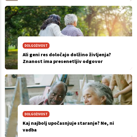
DOLGOŽIVOST
Ali geni res določajo dolžino življenja?
Znanost ima presenetljiv odgovor
DOLGOŽIVOST
Kaj najbolj upočasnjuje staranje? Ne, ni
vadba