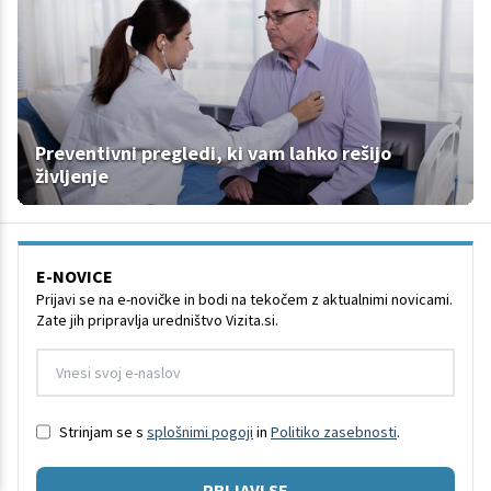
Preventivni pregledi, ki vam lahko rešijo
življenje
E-NOVICE
Prijavi se na e-novičke in bodi na tekočem z aktualnimi novicami.
Zate jih pripravlja uredništvo Vizita.si.
Strinjam se s
splošnimi pogoji
in
Politiko zasebnosti
.
PRIJAVI SE