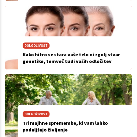
DOLGOŽIVOST
Kako hitro se stara vaše telo ni zgolj stvar
genetike, temveč tudi vaših odločitev
DOLGOŽIVOST
Tri majhne spremembe, ki vam lahko
podaljšajo življenje