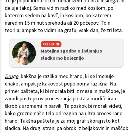
To je popolnoma ločen mehanizem od inzulinskega. In
deluje takoj. Sama vidim razliko med kosilom, po
katerem sedem na kavč, in kosilom, po katerem
naredim 15 minut sprehoda ali 20 počepov. To ni
teorija, ampak to vidim na grafu, vsak dan, že tri leta.
PREBERI ŠE
Matejina zgodba o življenju s
sladkorno boleznijo
Drugo
: kakšna je razlika med hrano, ki se imenuje
enako, ampak je kakovost popolnoma različna. Na
primer pašteta, ki bi morala biti iz mesa in maščobe, je
zaradi postopkov procesiranja postala modificiran
škrob z aromami in barvili. Ta poskok bi morali videti,
kako grozno naše telo odreagira na ultra procesirano
hrano. Takšna pašteta je za moj graf skoraj isto kot
sladica. Na drugi strani pa obrok iz beljakovin in maščob