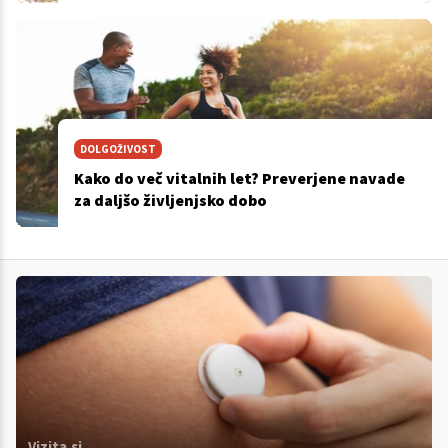
DOLGOŽIVOST
Kako do več vitalnih let? Preverjene navade
za daljšo življenjsko dobo
Vizita.si