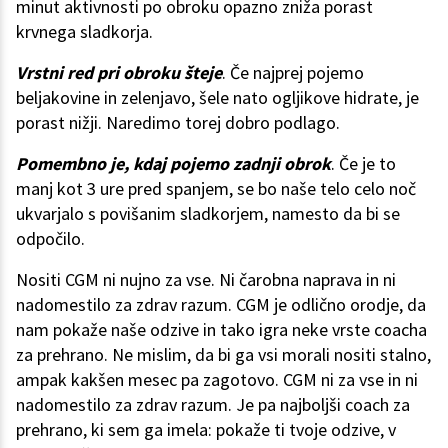
minut aktivnosti po obroku opazno zniža porast
krvnega sladkorja.
Vrstni red pri obroku šteje
. Če najprej pojemo
beljakovine in zelenjavo, šele nato ogljikove hidrate, je
porast nižji. Naredimo torej dobro podlago.
Pomembno je, kdaj pojemo zadnji obrok
. Če je to
manj kot 3 ure pred spanjem, se bo naše telo celo noč
ukvarjalo s povišanim sladkorjem, namesto da bi se
odpočilo.
Nositi CGM ni nujno za vse. Ni čarobna naprava in ni
nadomestilo za zdrav razum. CGM je odlično orodje, da
nam pokaže naše odzive in tako igra neke vrste coacha
za prehrano. Ne mislim, da bi ga vsi morali nositi stalno,
ampak kakšen mesec pa zagotovo. CGM ni za vse in ni
nadomestilo za zdrav razum. Je pa najboljši coach za
prehrano, ki sem ga imela: pokaže ti tvoje odzive, v