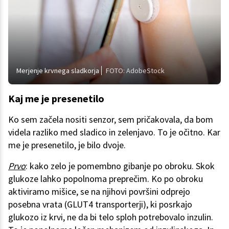
Merjenje krvnega sladkorja
FOTO: AdobeStock
Kaj me je presenetilo
Ko sem začela nositi senzor, sem pričakovala, da bom
videla razliko med sladico in zelenjavo. To je očitno. Kar
me je presenetilo, je bilo dvoje.
Prvo
: kako zelo je pomembno gibanje po obroku. Skok
glukoze lahko popolnoma preprečim. Ko po obroku
aktiviramo mišice, se na njihovi površini odprejo
posebna vrata (GLUT4 transporterji), ki posrkajo
glukozo iz krvi, ne da bi telo sploh potrebovalo inzulin.