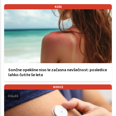
KOŽA
Sončne opekline niso le začasna nevšečnost: posledice
lahko čutite še leta
NOVICE
OGLAS