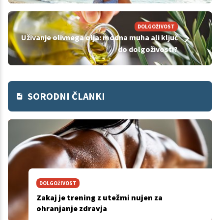
DOLGOŽIVOST
Uživanje olivnega olja: modna muha ali ključ
do dolgoživosti?
SORODNI ČLANKI
DOLGOŽIVOST
Zakaj je trening z utežmi nujen za
ohranjanje zdravja