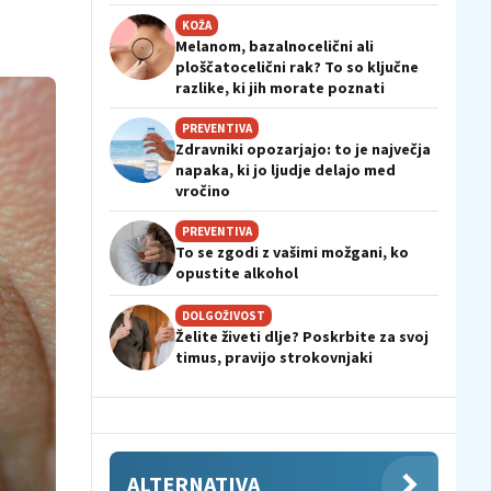
KOŽA
Melanom, bazalnocelični ali
ploščatocelični rak? To so ključne
razlike, ki jih morate poznati
PREVENTIVA
Zdravniki opozarjajo: to je največja
napaka, ki jo ljudje delajo med
vročino
PREVENTIVA
To se zgodi z vašimi možgani, ko
opustite alkohol
DOLGOŽIVOST
Želite živeti dlje? Poskrbite za svoj
timus, pravijo strokovnjaki
ALTERNATIVA