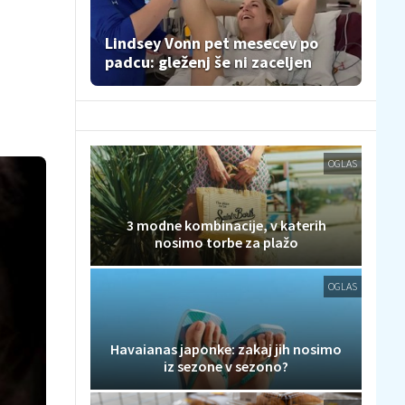
Lindsey Vonn pet mesecev po
padcu: gleženj še ni zaceljen
OGLAS
3 modne kombinacije, v katerih
nosimo torbe za plažo
OGLAS
Havaianas japonke: zakaj jih nosimo
iz sezone v sezono?