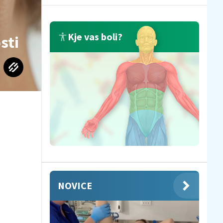
Kje vas boli?
sti
NOVICE