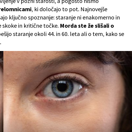
ivljenje v pozni starosti, a pogosto nismo
prelomnicami
, ki določajo to pot. Najnovejše
šajo ključno spoznanje: staranje ni enakomerno in
skoke in kritične točke.
Morda ste že slišali o
pešijo staranje okoli 44. in 60. leta ali o tem, kako se
.