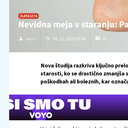
ZLATA LETA
Nevidna meja v staranju: Pa
05. 12. 2025 03.40
0
N.R.A.
Nova študija razkriva ključno prel
starosti, ko se drastično zmanjš
poškodbah ali boleznih, kar označ