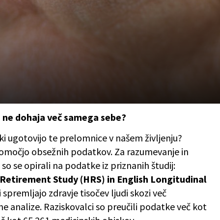
lo ne dohaja več samega sebe?
ki ugotovijo te prelomnice v našem življenju?
s pomočjo obsežnih podatkov. Za razumevanje in
 so se opirali na podatke iz priznanih študij:
 Retirement Study (HRS) in English Longitudinal
 spremljajo zdravje tisočev ljudi skozi več
e analize. Raziskovalci so preučili podatke več kot