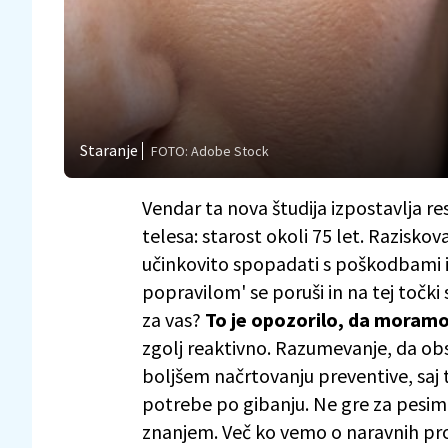
Staranje
FOTO: Adobe Stock
Vendar ta nova študija izpostavlja 
telesa: starost okoli 75 let. Raziskov
učinkovito spopadati s poškodbami 
popravilom' se poruši in na tej točk
za vas?
To je opozorilo, da moramo 
zgolj reaktivno. Razumevanje, da obs
boljšem načrtovanju preventive, saj 
potrebe po gibanju. Ne gre za pesi
znanjem. Več ko vemo o naravnih pro