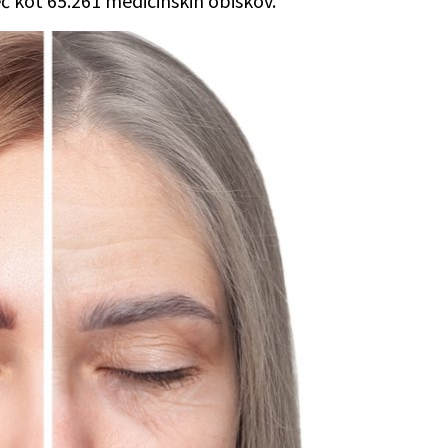
eč kot 65.261 medicinskih obiskov.