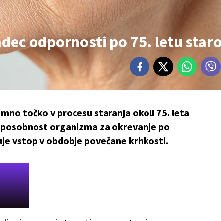
dec odpornosti po 75. letu staro
omno točko v procesu staranja okoli 75. leta
a sposobnost organizma za okrevanje po
uje vstop v obdobje povečane krhkosti.