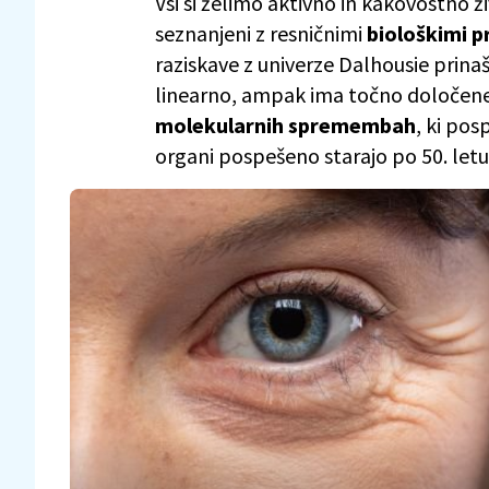
Vsi si želimo aktivno in kakovostno ž
seznanjeni z resničnimi
biološkimi 
raziskave z univerze Dalhousie prina
linearno, ampak ima točno določene 
molekularnih spremembah
, ki pos
organi pospešeno starajo po 50. letu