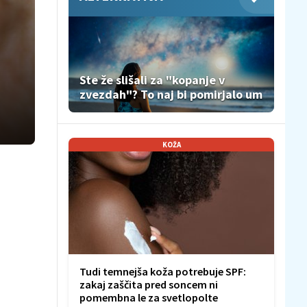
Ste že slišali za "kopanje v
zvezdah"? To naj bi pomirjalo um
KOŽA
Tudi temnejša koža potrebuje SPF:
zakaj zaščita pred soncem ni
pomembna le za svetlopolte