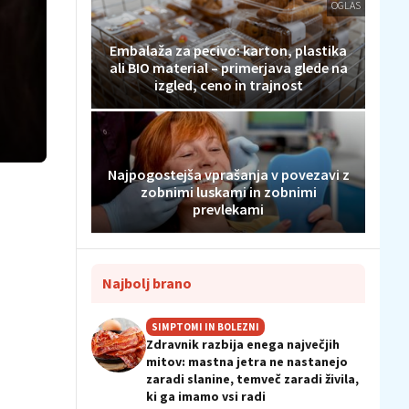
OGLAS
Embalaža za pecivo: karton, plastika
ali BIO material – primerjava glede na
izgled, ceno in trajnost
Najpogostejša vprašanja v povezavi z
zobnimi luskami in zobnimi
prevlekami
Najbolj brano
SIMPTOMI IN BOLEZNI
Zdravnik razbija enega največjih
mitov: mastna jetra ne nastanejo
zaradi slanine, temveč zaradi živila,
ki ga imamo vsi radi