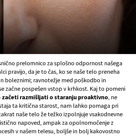
resnično prelomnico za splošno odpornost našega
alci pravijo, da je to čas, ko se naše telo preneha
in boleznimi; ravnotežje med poškodbo in
i se začne pospešen vstop v krhkost. Kaj to pomeni
začeti razmišljati o staranju proaktivno
, ne
taja ta kritična starost, nam lahko pomaga pri
takrat naše telo že težko izpolnjuje vsakodnevne
mistično napoved, ampak za opolnomočenje z
cesih v našem telesu, boljše in bolj kakovostno