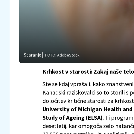
Staranje
FOTO: AdobeStock
Krhkost v starosti: Zakaj naše te
Ste se kdaj vprašali, kako znanstveni
Kanadski raziskovalci so to storili 
določitev kritične starosti za krhkost
University of Michigan Health and
Study of Ageing (ELSA)
. Ti programi
desetletij, kar omogoča zelo natančn