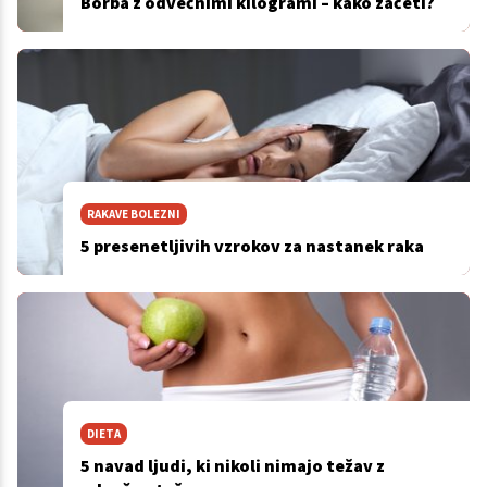
Borba z odvečnimi kilogrami – kako začeti?
RAKAVE BOLEZNI
5 presenetljivih vzrokov za nastanek raka
DIETA
5 navad ljudi, ki nikoli nimajo težav z