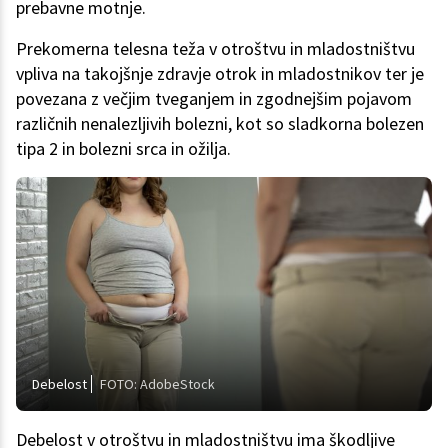
prebavne motnje.
Prekomerna telesna teža v otroštvu in mladostništvu
vpliva na takojšnje zdravje otrok in mladostnikov ter je
povezana z večjim tveganjem in zgodnejšim pojavom
različnih nenalezljivih bolezni, kot so sladkorna bolezen
tipa 2 in bolezni srca in ožilja.
Debelost
FOTO: AdobeStock
Debelost v otroštvu in mladostništvu ima škodljive