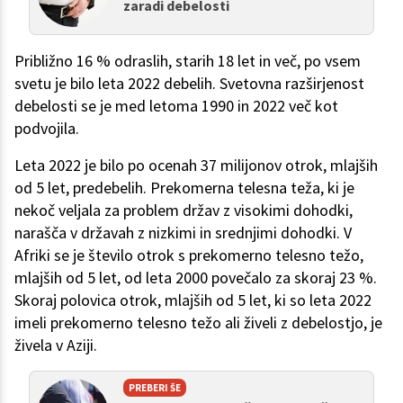
zaradi debelosti
Približno 16 % odraslih, starih 18 let in več, po vsem
svetu je bilo leta 2022 debelih. Svetovna razširjenost
debelosti se je med letoma 1990 in 2022 več kot
podvojila.
Leta 2022 je bilo po ocenah 37 milijonov otrok, mlajših
od 5 let, predebelih. Prekomerna telesna teža, ki je
nekoč veljala za problem držav z visokimi dohodki,
narašča v državah z nizkimi in srednjimi dohodki. V
Afriki se je število otrok s prekomerno telesno težo,
mlajših od 5 let, od leta 2000 povečalo za skoraj 23 %.
Skoraj polovica otrok, mlajših od 5 let, ki so leta 2022
imeli prekomerno telesno težo ali živeli z debelostjo, je
živela v Aziji.
PREBERI ŠE