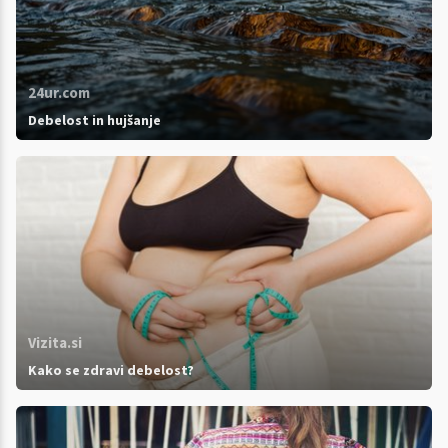
24ur.com
Debelost in hujšanje
Vizita.si
Kako se zdravi debelost?