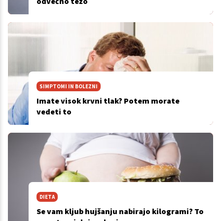
odvečno težo
SIMPTOMI IN BOLEZNI
Imate visok krvni tlak? Potem morate
vedeti to
DIETA
Se vam kljub hujšanju nabirajo kilogrami? To