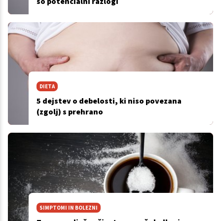
so potencialni razlogi
DIETA
5 dejstev o debelosti, ki niso povezana
(zgolj) s prehrano
SIMPTOMI IN BOLEZNI