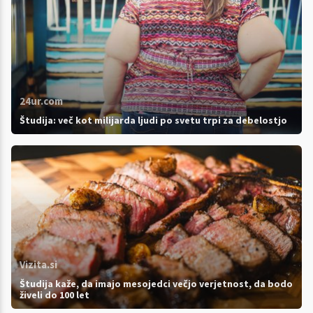
24ur.com
Študija: več kot milijarda ljudi po svetu trpi za debelostjo
Vizita.si
Študija kaže, da imajo mesojedci večjo verjetnost, da bodo
živeli do 100 let