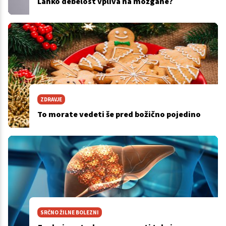
Lahko debelost vpliva na možgane?
ZDRAVJE
To morate vedeti še pred božično pojedino
SRČNO ŽILNE BOLEZNI