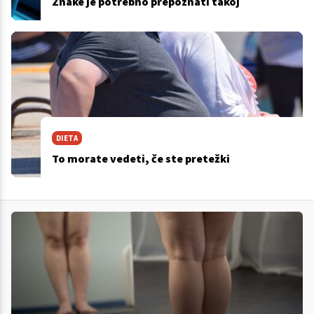
Znake je potrebno prepoznati takoj
DIETA
To morate vedeti, če ste pretežki