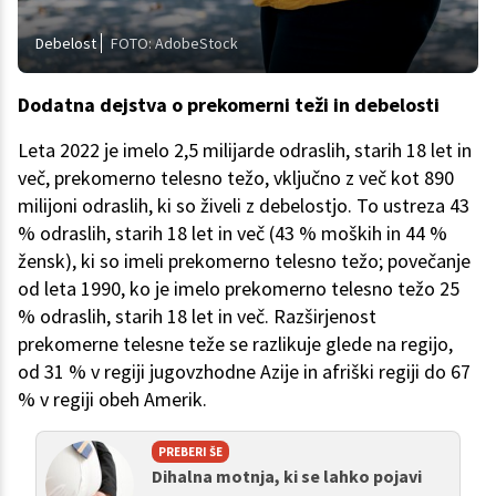
Debelost
FOTO: AdobeStock
Dodatna dejstva o prekomerni teži in debelosti
Leta 2022 je imelo 2,5 milijarde odraslih, starih 18 let in
več, prekomerno telesno težo, vključno z več kot 890
milijoni odraslih, ki so živeli z debelostjo. To ustreza 43
% odraslih, starih 18 let in več (43 % moških in 44 %
žensk), ki so imeli prekomerno telesno težo; povečanje
od leta 1990, ko je imelo prekomerno telesno težo 25
% odraslih, starih 18 let in več. Razširjenost
prekomerne telesne teže se razlikuje glede na regijo,
od 31 % v regiji jugovzhodne Azije in afriški regiji do 67
% v regiji obeh Amerik.
PREBERI ŠE
Dihalna motnja, ki se lahko pojavi