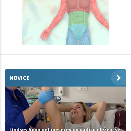
NOVICE
Lindsey Vonn pet mesecev po padcu: gleženj še