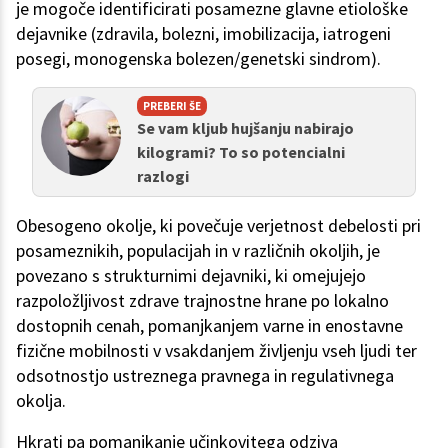
je mogoče identificirati posamezne glavne etiološke
dejavnike (zdravila, bolezni, imobilizacija, iatrogeni
posegi, monogenska bolezen/genetski sindrom).
PREBERI ŠE
Se vam kljub hujšanju nabirajo
kilogrami? To so potencialni
razlogi
Obesogeno okolje, ki povečuje verjetnost debelosti pri
posameznikih, populacijah in v različnih okoljih, je
povezano s strukturnimi dejavniki, ki omejujejo
razpoložljivost zdrave trajnostne hrane po lokalno
dostopnih cenah, pomanjkanjem varne in enostavne
fizične mobilnosti v vsakdanjem življenju vseh ljudi ter
odsotnostjo ustreznega pravnega in regulativnega
okolja.
Hkrati pa pomanjkanje učinkovitega odziva