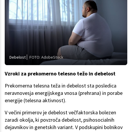
Debelost
FOTO: AdobeStock
Vzroki za prekomerno telesno težo in debelost
Prekomerna telesna teža in debelost sta posledica
neravnovesja energijskega vnosa (prehrana) in porabe
energije (telesna aktivnost).
V večini primerov je debelost večfaktorska bolezen
zaradi okolja, ki povzroča debelost, psihosocialnih
dejavnikov in genetskih variant. V podskupini bolnikov