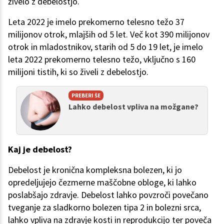
živelo z debelostjo.
Leta 2022 je imelo prekomerno telesno težo 37
milijonov otrok, mlajših od 5 let. Več kot 390 milijonov
otrok in mladostnikov, starih od 5 do 19 let, je imelo
leta 2022 prekomerno telesno težo, vključno s 160
milijoni tistih, ki so živeli z debelostjo.
PREBERI ŠE
Lahko debelost vpliva na možgane?
Kaj je debelost?
Debelost je kronična kompleksna bolezen, ki jo
opredeljujejo čezmerne maščobne obloge, ki lahko
poslabšajo zdravje. Debelost lahko povzroči povečano
tveganje za sladkorno bolezen tipa 2 in bolezni srca,
lahko vpliva na zdravje kosti in reprodukcijo ter poveča