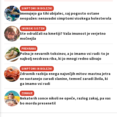
SIMPTOMI IN BOLEZNI
Imenujejo ga tihi ubijalec, saj pogosto ostane
neopažen: nenavadni simptomi visokega holesterola
IMUNSKI SISTEM
Ste odraščali na kmetiji? Vaša imunost je verjetno
močnejša
PREHRANA
Polna je nevarnih toksinov, a jo imamo vsi radi: to je
najbolj nezdrava riba, ki jo mnogi redno uživajo
SIMPTOMI IN BOLEZNI
Zdravnik razbija enega največjih mitov: mastna jetra
ne nastanejo zaradi slanine, temveč zaradi živila, ki
ga imamo vsi radi
ZDRAVJE
Nekaterih sonce nikoli ne opeče, razlog zakaj, pa vas
bo morda presenetil