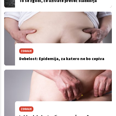
To se zgodi, če uživate preveč sladkorja
ZDRAVJE
Debelost: Epidemija, za katero ne bo cepiva
ZDRAVJE