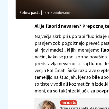
Zobna pasta
FOTO: AdobeStock
Ali je fluorid nevaren? Prepoznajt
Največja skrb pri uporabi fluorida j
pranjem zob pogoltnejo preveč paste,
ali rjavi madeži, ki jih imenujemo
flu
način, kako se gradi zobna površina.
predstavlja nevarnosti, saj fluorid d
večjih količinah. Širše razprave o vpl
temeljijo na študijah, kjer so bile up
so tiste v vodi ali kozmetičnih izdelk
meni, da so takšni zaključki za pov
PREBERI ŠE
Trije skriti znaki, da ponoč