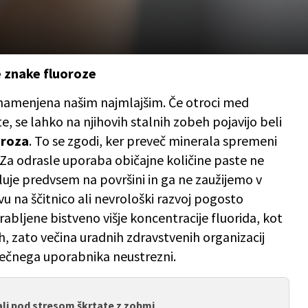
e znake fluoroze
e namenjena našim najmlajšim. Če otroci med
 se lahko na njihovih stalnih zobeh pojavijo beli
oroza
. To se zgodi, ker preveč minerala spremeni
 Za odrasle uporaba običajne količine paste ne
eluje predvsem na površini in ga ne zaužijemo v
ivu na ščitnico ali nevrološki razvoj pogosto
orabljene bistveno višje koncentracije fluorida, kot
ih, zato večina uradnih zdravstvenih organizacij
prečnega uporabnika neustrezni.
i ali pod stresom škrtate z zobmi