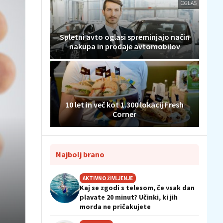
OGLAS
Spletni avto oglasi spreminjajo način
nakupa in prodaje avtomobilov
10 let in več kot 1.300 lokacij Fresh
Corner
Najbolj brano
AKTIVNO ŽIVLJENJE
Kaj se zgodi s telesom, če vsak dan
plavate 20 minut? Učinki, ki jih
morda ne pričakujete