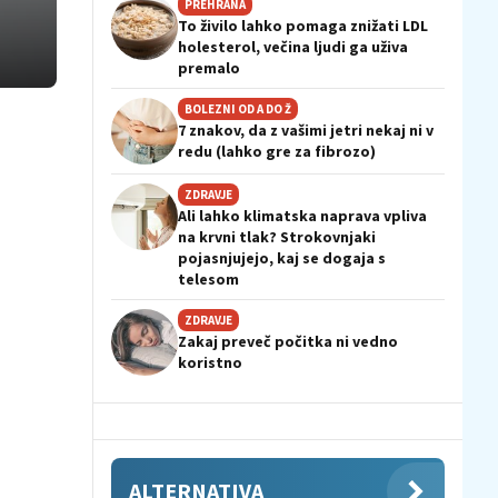
PREHRANA
To živilo lahko pomaga znižati LDL
holesterol, večina ljudi ga uživa
premalo
BOLEZNI OD A DO Ž
7 znakov, da z vašimi jetri nekaj ni v
redu (lahko gre za fibrozo)
ZDRAVJE
Ali lahko klimatska naprava vpliva
na krvni tlak? Strokovnjaki
pojasnjujejo, kaj se dogaja s
telesom
ZDRAVJE
Zakaj preveč počitka ni vedno
koristno
ALTERNATIVA