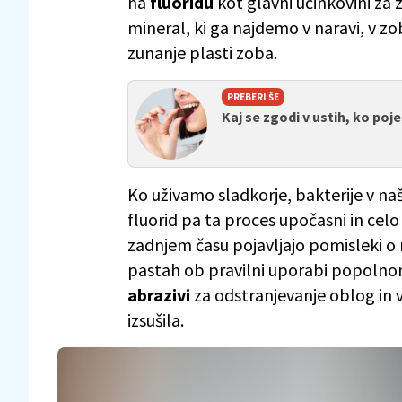
na
fluoridu
kot glavni učinkovini za 
mineral, ki ga najdemo v naravi, v z
zunanje plasti zoba.
PREBERI ŠE
Kaj se zgodi v ustih, ko poj
Ko uživamo sladkorje, bakterije v naši
fluorid pa ta proces upočasni in ce
zadnjem času pojavljajo pomisleki o n
pastah ob pravilni uporabi popolno
abrazivi
za odstranjevanje oblog in vl
izsušila.