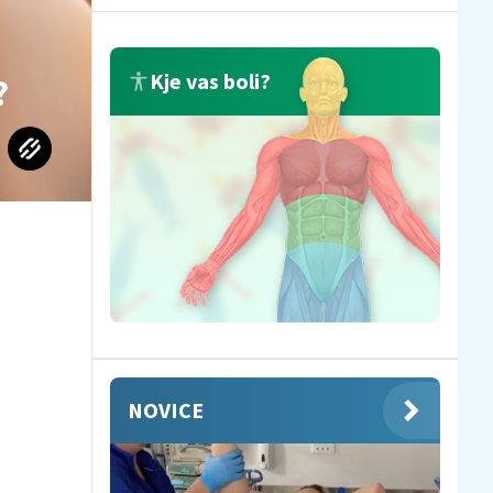
Kje vas boli?
?
NOVICE