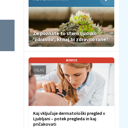
Že poznate to staro ljudsko
'zdravilo', ki naj bi zdravilo rane?
NOVICE
OGLAS
Kaj vključuje dermatološki pregled v
Ljubljani – potek pregleda in kaj
pričakovati