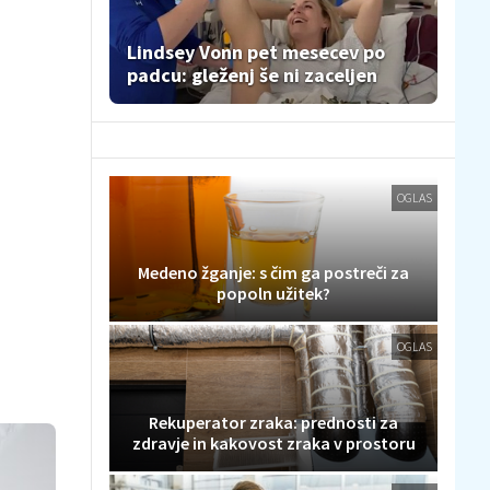
Lindsey Vonn pet mesecev po
padcu: gleženj še ni zaceljen
OGLAS
Medeno žganje: s čim ga postreči za
popoln užitek?
OGLAS
Rekuperator zraka: prednosti za
zdravje in kakovost zraka v prostoru