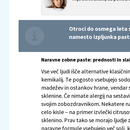
Otroci do osmega leta so
namesto izpljunka past
Naravne zobne paste: prednosti in slab
Vse več ljudi išče alternative klasič
kemikalij. Te pogosto vsebujejo sodo 
madežev in ostankov hrane, vendar 
sklenine. Če nimate alergij na sestav
svojim zobozdravnikom. Nekatere na
celo kisle – na primer izvlečki citrus
sklenino. Prav tako se morajo ljudje
naravne formule vsebujejo več soli, 