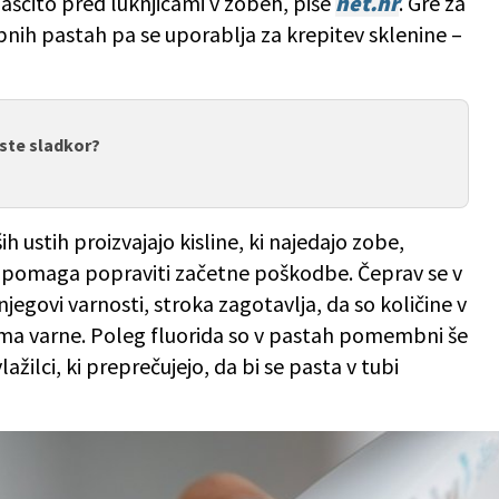
zaščito pred luknjicami v zobeh, piše
net.hr
. Gre za
obnih pastah pa se uporablja za krepitev sklenine –
este sladkor?
h ustih proizvajajo kisline, ki najedajo zobe,
lo pomaga popraviti začetne poškodbe. Čeprav se v
jegovi varnosti, stroka zagotavlja, da so količine v
ma varne. Poleg fluorida so v pastah pomembni še
ažilci, ki preprečujejo, da bi se pasta v tubi