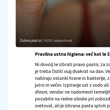
Zobna pasta
FOTO: AdobeStock
Pravilna ustna higiena: več kot le 
Ni dovolj le izbrati pravo pasto; za z
je treba čistiti vsaj dvakrat na dan.
nabirajo ostanki hrane in bakterije, 
jutro in večer. Izpiranje ust z vodo 
dlesni, vendar ne nadomesti temelj
pozabite na redne obiske pri zobozd
svetoval, ali je izbrana pasta sploh p