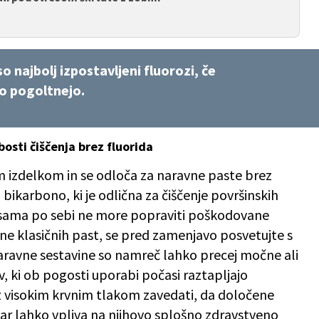
 najbolj izpostavljeni fluorozi, če
o pogoltnejo.
osti čiščenja brez fluorida
nim izdelkom in se odloča za naravne paste brez
bikarbono, ki je odlična za čiščenje površinskih
sama po sebi ne more popraviti poškodovane
ine klasičnih past, se pred zamenjavo posvetujte s
ravne sestavine so namreč lahko precej močne ali
ov, ki ob pogosti uporabi počasi raztapljajo
 z visokim krvnim tlakom zavedati, da določene
kar lahko vpliva na njihovo splošno zdravstveno