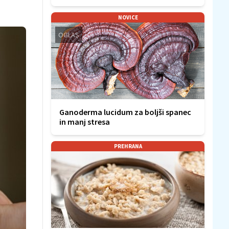
NOVICE
OGLAS
Ganoderma lucidum za boljši spanec
in manj stresa
PREHRANA