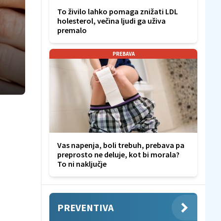
To živilo lahko pomaga znižati LDL
holesterol, večina ljudi ga uživa
premalo
PREBAVA
Vas napenja, boli trebuh, prebava pa
preprosto ne deluje, kot bi morala?
To ni naključje
PREVENTIVA