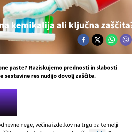
na kemikalija ali ključna zaščita
bne paste? Raziskujemo prednosti in slabosti
e sestavine res nudijo dovolj zaščite.
odnevne nege, večina izdelkov na trgu pa temelji