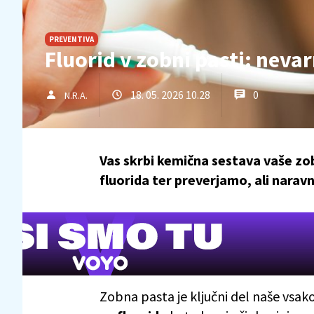
PREVENTIVA
Fluorid v zobni pasti: nevar
18. 05. 2026 10.28
0
N.R.A.
Vas skrbi kemična sestava vaše zo
fluorida ter preverjamo, ali naravn
Zobna pasta je ključni del naše vsak