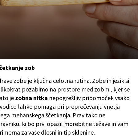
ščetkanje zob
drave zobe je ključna celotna rutina. Zobe in jezik si
 Velikokrat pozabimo na prostore med zobmi, kjer se
zato je
zobna nitka
nepogrešljiv pripomoček vsako
ali vodico lahko pomaga pri preprečevanju vnetja
itega mehanskega ščetkanja. Prav tako ne
ravniku, ki bo prvi opazil morebitne težave in vam
rimerna za vaše dlesni in tip sklenine.