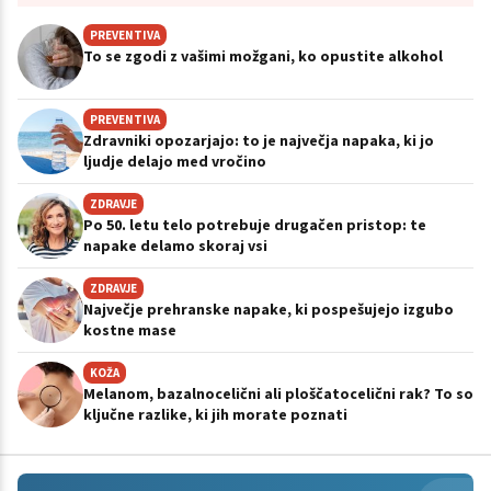
PREVENTIVA
To se zgodi z vašimi možgani, ko opustite alkohol
PREVENTIVA
Zdravniki opozarjajo: to je največja napaka, ki jo
ljudje delajo med vročino
ZDRAVJE
Po 50. letu telo potrebuje drugačen pristop: te
napake delamo skoraj vsi
ZDRAVJE
Največje prehranske napake, ki pospešujejo izgubo
kostne mase
KOŽA
Melanom, bazalnocelični ali ploščatocelični rak? To so
ključne razlike, ki jih morate poznati