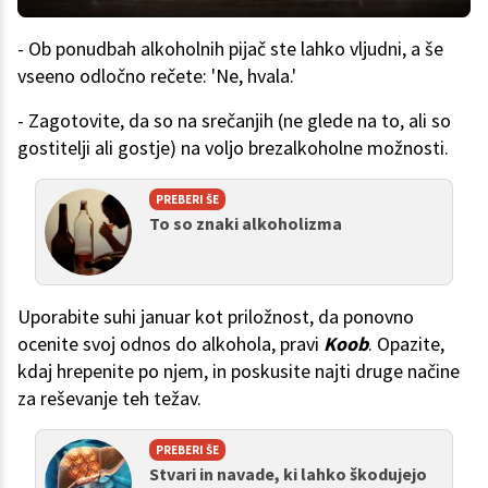
- Ob ponudbah alkoholnih pijač ste lahko vljudni, a še
vseeno odločno rečete: 'Ne, hvala.'
- Zagotovite, da so na srečanjih (ne glede na to, ali so
gostitelji ali gostje) na voljo brezalkoholne možnosti.
PREBERI ŠE
To so znaki alkoholizma
Uporabite suhi januar kot priložnost, da ponovno
ocenite svoj odnos do alkohola, pravi
Koob
. Opazite,
kdaj hrepenite po njem, in poskusite najti druge načine
za reševanje teh težav.
PREBERI ŠE
Stvari in navade, ki lahko škodujejo