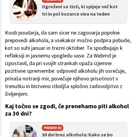
Ogroženi so tisti, ki spijejo več kot
tri in pol kozarce vina na teden
Koob poudarja, da sam sicer ne zagovarja popolne
prepovedi alkohola, a vsekakor močno podpira pobude,
kot so suhi januar in trezni oktober. Te spodbujajo k
refleksiji in jasnemu vpogledu vase. Za Webmd je
izpostavil, da pri svojih strankah opaža izjemne
pozitivne spremembe: odpoved alkoholu jih osrečuje,
prinaša notranji mir, povečuje njihovo prisotnost v
trenutku in bistveno izboljša splošno zadovoljstvo z
življenjem.
Kaj točno se zgodi, če prenehamo piti alkohol
za 30 dni?
PREBERI ŠE
30 dni brez alkohola: Kako se bo