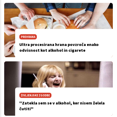
PREHRANA
Ultra procesirana hrana povzroča enako
odvisnost kot alkohol in cigarete
ŽIVLJENJSKE ZGODBE
''Zatekla sem se v alkohol, ker nisem želela
čutiti''