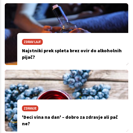
ZDRAV LAJF
Najstniki prek spleta brez ovir do alkoholnih
pijač?
ZDRAVJE
'Deci vina na dan' – dobro za zdravje ali pač
ne?