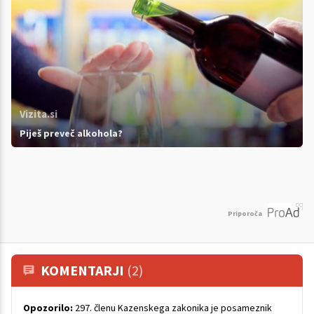
Vizita.si
Piješ preveč alkohola?
Priporoča
KOMENTARJI
(2)
Opozorilo:
297. členu Kazenskega zakonika je posameznik