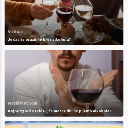
Vizita.si
Je čas za praznike brez alkohola?
Moskisvet.com
Kaj se zgodi v telesu, če mesec dni ne pijemo alkohola?