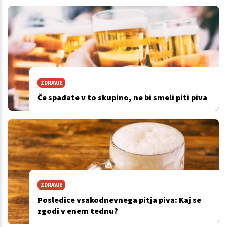
ZDRAVJE
Če spadate v to skupino, ne bi smeli piti piva
ZDRAVJE
Posledice vsakodnevnega pitja piva: Kaj se
zgodi v enem tednu?