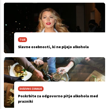
TUJE
Slavne osebnosti, ki ne pijejo alkohola
DUŠEVNO ZDRAVJE
Poskrbite za odgovorno pitje alkohola med
prazniki