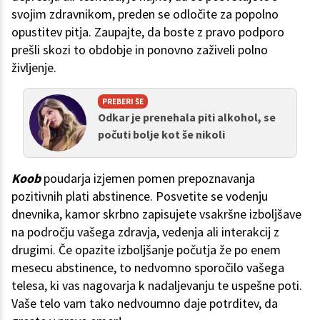
svojim zdravnikom, preden se odločite za popolno
opustitev pitja. Zaupajte, da boste z pravo podporo
prešli skozi to obdobje in ponovno zaživeli polno
življenje.
PREBERI ŠE
Odkar je prenehala piti alkohol, se
počuti bolje kot še nikoli
Koob
poudarja izjemen pomen prepoznavanja
pozitivnih plati abstinence. Posvetite se vodenju
dnevnika, kamor skrbno zapisujete vsakršne izboljšave
na področju vašega zdravja, vedenja ali interakcij z
drugimi. Če opazite izboljšanje počutja že po enem
mesecu abstinence, to nedvomno sporočilo vašega
telesa, ki vas nagovarja k nadaljevanju te uspešne poti.
Vaše telo vam tako nedvoumno daje potrditev, da