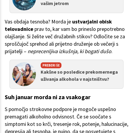
vašim jetrom
Vas obdaja tesnoba? Morda je
ustvarjalni obisk
telovadnice
prav to, kar vam bo prineslo prepotrebno
olajšanje. Si želite več družabnih stikov? Odločite se za
sproščujoč sprehod ali prijetno druženje ob večerji s
prijatelji –
neprecenljiva izkušnja, ki bogati dušo
.
PREBERI ŠE
Kakšne so posledice prekomernega
uživanja alkohola v najstništvu?
Suh januar morda ni za vsakogar
S pomočjo strokovne podpore je mogoče uspešno
premagati alkoholno odvisnost. Če se soočate s
simptomi kot so krči, tresenje rok, potenje, halucinacije,
depresija ali tesnoba, je nujno, da se posvetujete s