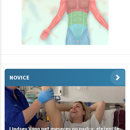
NOVICE
Lindsey Vonn pet mesecev po padcu: gleženj še