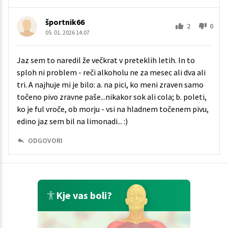
športnik66
2
0
05. 01. 2026 14.07
Jaz sem to naredil že večkrat v preteklih letih. In to
sploh ni problem - reči alkoholu ne za mesec ali dva ali
tri. A najhuje mi je bilo: a. na pici, ko meni zraven samo
točeno pivo zravne paše...nikakor sok ali cola; b. poleti,
ko je ful vroče, ob morju - vsi na hladnem točenem pivu,
edino jaz sem bil na limonadi... :)
ODGOVORI
Kje vas boli?