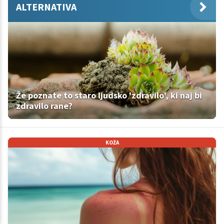
ALTERNATIVA
Že poznate to staro ljudsko 'zdravilo', ki naj bi
zdravilo rane?
KOŽA