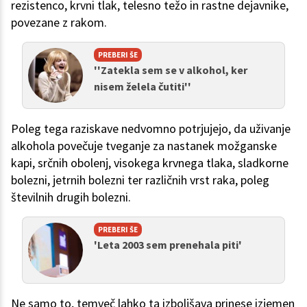
rezistenco, krvni tlak, telesno težo in rastne dejavnike,
povezane z rakom.
PREBERI ŠE
''Zatekla sem se v alkohol, ker
nisem želela čutiti''
Poleg tega raziskave nedvomno potrjujejo, da uživanje
alkohola povečuje tveganje za nastanek možganske
kapi, srčnih obolenj, visokega krvnega tlaka, sladkorne
bolezni, jetrnih bolezni ter različnih vrst raka, poleg
številnih drugih bolezni.
PREBERI ŠE
'Leta 2003 sem prenehala piti'
Ne samo to, temveč lahko ta izboljšava prinese izjemen