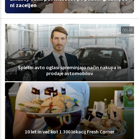
ni zaceljen
OGLAS
Spletni avto oglasi spreminjajo način nakupa in
prodaje avtomobilov
10 let in več kot 1.300 lokacij Fresh Corner