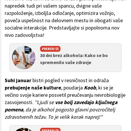
napredek tudi pri vašem spancu, dvigne vaše
razpoloženje, izboljša odločanje, optimizira vožnjo,
poveča uspešnost na delovnem mestu in obogati vaše
socialne interakcije. Predstavljajte si popolnoma nov
nivo zadovoljstva!
PREBERI ŠE
30 dni brez alkohola: Kako se bo
spremenilo vaše zdravje
Suhi januar
bistri pogled v resničnost in odraža
prebujenje naše kulture
, poudarja
Koob
, ki se je
večino svoje kariere posvetil preučevanju nevrobiologije
zasvojenosti.
''Ljudi se
vse bolj zavedajo ključnega
pomena
, da je alkohol pogosto glavni povzročitelj
zdravstvenih težav. To je velik korak naprej!''
PREBERI ŠE