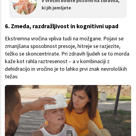
V vročini bodite pozorni na zdravila,
ki jih jemljete
6. Zmeda, razdražljivost in kognitivni upad
Ekstremna vročina vpliva tudi na možgane. Pojavi se
zmanjšana sposobnost presoje, hitreje se razjezite,
težko se skoncentrirate. Pri zdravih ljudeh se to morda
kaže kot rahla raztresenost – a v kombinaciji z
dehidracijo in vročino je to lahko prvi znak nevroloških
težav.