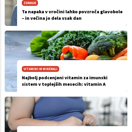
ZDRAVJE
Ta napaka v vročini lahko povzroča glavobole
– in večina jo dela vsak dan
VITAMINI IN MINERALI
Najbolj podcenjeni vitamin za imunski
sistem v toplejših mesecih: vitamin A