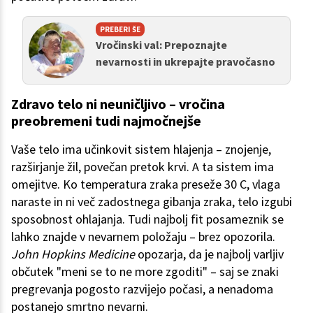
PREBERI ŠE
Vročinski val: Prepoznajte
nevarnosti in ukrepajte pravočasno
Zdravo telo ni neuničljivo – vročina
preobremeni tudi najmočnejše
Vaše telo ima učinkovit sistem hlajenja – znojenje,
razširjanje žil, povečan pretok krvi. A ta sistem ima
omejitve. Ko temperatura zraka preseže 30 C, vlaga
naraste in ni več zadostnega gibanja zraka, telo izgubi
sposobnost ohlajanja. Tudi najbolj fit posameznik se
lahko znajde v nevarnem položaju – brez opozorila.
John Hopkins Medicine
opozarja, da je najbolj varljiv
občutek "meni se to ne more zgoditi" – saj se znaki
pregrevanja pogosto razvijejo počasi, a nenadoma
postanejo smrtno nevarni.