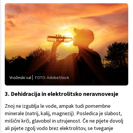
Vročinski val
FOTO: AdobeStock
3. Dehidracija in elektrolitsko neravnovesje
Znoj ne izgublja le vode, ampak tudi pomembne
minerale (natrij, kalij, magnezij). Posledica je slabost,
mišični krči, glavobol in utrujenost. Če ne pijete dovolj
ali pijete zgolj vodo brez elektrolitov, se tveganje