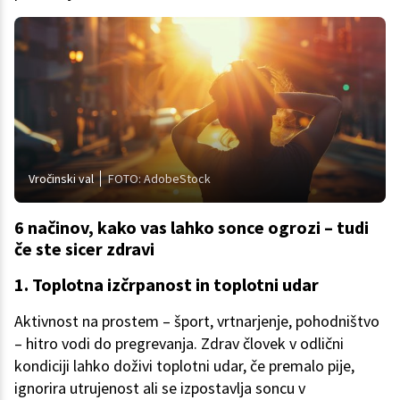
Vročinski val
FOTO: AdobeStock
6 načinov, kako vas lahko sonce ogrozi – tudi
če ste sicer zdravi
1. Toplotna izčrpanost in toplotni udar
Aktivnost na prostem – šport, vrtnarjenje, pohodništvo
– hitro vodi do pregrevanja. Zdrav človek v odlični
kondiciji lahko doživi toplotni udar, če premalo pije,
ignorira utrujenost ali se izpostavlja soncu v