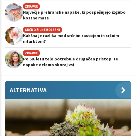
ZDRAVJE
Največje prehranske napake, ki pospešujejo izgubo
kostne mase
SRČNO ŽILNE BOLEZNI
Kakšna je razlika med srčnim zastojem in srčnim
infarktom?
ZDRAVJE
Po 50. letu telo potrebuje drugačen pristop: te
napake delamo skoraj vsi
ALTERNATIVA