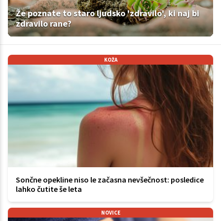
Že poznate to staro ljudsko 'zdravilo', ki naj bi
zdravilo rane?
KOŽA
Sončne opekline niso le začasna nevšečnost: posledice
lahko čutite še leta
NOVICE