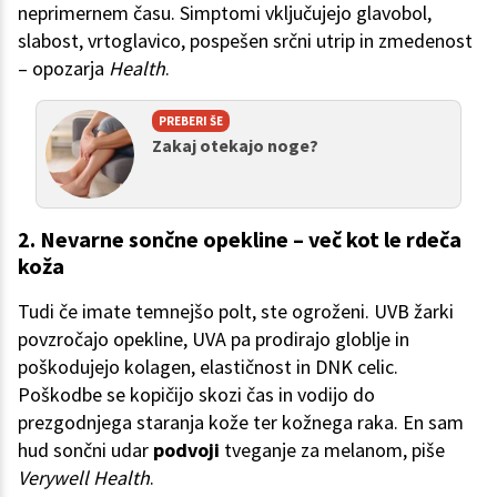
neprimernem času. Simptomi vključujejo glavobol,
slabost, vrtoglavico, pospešen srčni utrip in zmedenost
– opozarja
Health
.
PREBERI ŠE
Zakaj otekajo noge?
2. Nevarne sončne opekline – več kot le rdeča
koža
Tudi če imate temnejšo polt, ste ogroženi. UVB žarki
povzročajo opekline, UVA pa prodirajo globlje in
poškodujejo kolagen, elastičnost in DNK celic.
Poškodbe se kopičijo skozi čas in vodijo do
prezgodnjega staranja kože ter kožnega raka. En sam
hud sončni udar
podvoji
tveganje za melanom, piše
Verywell Health
.