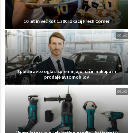
10 let in več kot 1.300 lokacij Fresh Corner
OGLAS
Spletni avto oglasi spreminjajo način nakupa in
prodaje avtomobilov
OGLAS
Akumulatorsko ali električno orodje – kaj izbrati?