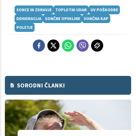
SONCE IN ZDRAVJE
TOPLOTNI UDAR
UV POŠKODBE
DEHIDRACIJA
SONČNE OPEKLINE
SONČNA KAP
POLETJE
SORODNI ČLANKI