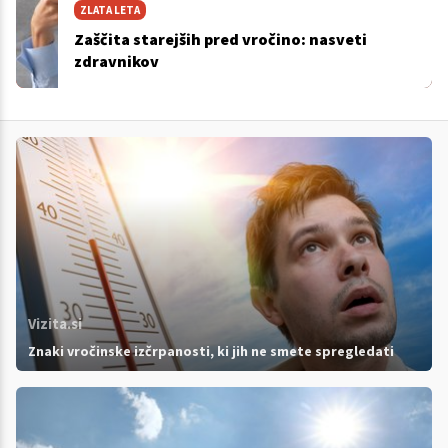
ZLATA LETA
Zaščita starejših pred vročino: nasveti
zdravnikov
Vizita.si
Znaki vročinske izčrpanosti, ki jih ne smete spregledati