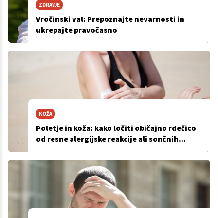
ZDRAVJE
Vročinski val: Prepoznajte nevarnosti in
ukrepajte pravočasno
KOŽA
Poletje in koža: kako ločiti običajno rdečico
od resne alergijske reakcije ali sončnih
opeklin 2. stopnje