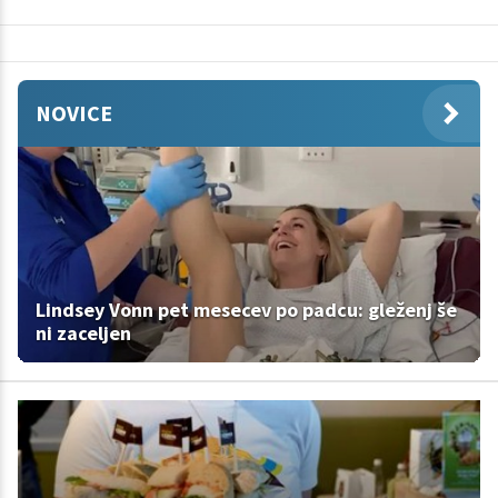
NOVICE
Lindsey Vonn pet mesecev po padcu: gleženj še
ni zaceljen