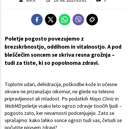
N.R.A.
Poletje pogosto povezujemo z
brezskrbnostjo, oddihom in vitalnostjo. A pod
bleščečim soncem se skriva resna grožnja –
tudi za tiste, ki so popolnoma zdravi.
Toplotni udari, dehidracija, poškodbe kože in očesne
okvare ne prizanašajo nikomur, ne glede na telesno
pripravljenost ali mladost. Po podatkih
Mayo Clinic
in
WebMD
poletje vsako leto ogrozi zdravje tisočih ljudi –
pogosto zato, ker nevarnosti podcenjujejo. Zato se
vprašajmo: kako lahko sonce ogrozi tudi vas, četudi se
počutite povsem zdravi?