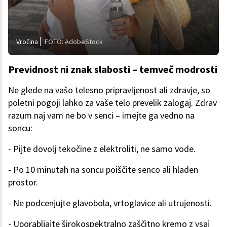
Vročina
FOTO: AdobeStock
Previdnost ni znak slabosti – temveč modrosti
Ne glede na vašo telesno pripravljenost ali zdravje, so
poletni pogoji lahko za vaše telo prevelik zalogaj. Zdrav
razum naj vam ne bo v senci – imejte ga vedno na
soncu:
- Pijte dovolj tekočine z elektroliti, ne samo vode.
- Po 10 minutah na soncu poiščite senco ali hladen
prostor.
- Ne podcenjujte glavobola, vrtoglavice ali utrujenosti.
- Uporabljajte širokospektralno zaščitno kremo z vsaj