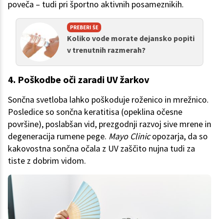
poveča – tudi pri športno aktivnih posameznikih.
PREBERI ŠE
Koliko vode morate dejansko popiti
v trenutnih razmerah?
4. Poškodbe oči zaradi UV žarkov
Sončna svetloba lahko poškoduje roženico in mrežnico.
Posledice so sončna keratitisa (opeklina očesne
površine), poslabšan vid, prezgodnji razvoj sive mrene in
degeneracija rumene pege.
Mayo Clinic
opozarja, da so
kakovostna sončna očala z UV zaščito nujna tudi za
tiste z dobrim vidom.