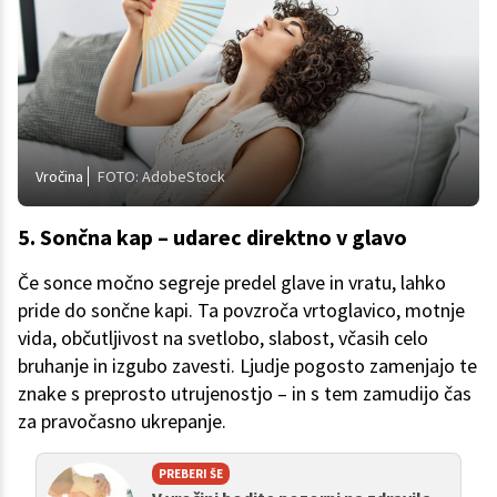
Vročina
FOTO: AdobeStock
5. Sončna kap – udarec direktno v glavo
Če sonce močno segreje predel glave in vratu, lahko
pride do sončne kapi. Ta povzroča vrtoglavico, motnje
vida, občutljivost na svetlobo, slabost, včasih celo
bruhanje in izgubo zavesti. Ljudje pogosto zamenjajo te
znake s preprosto utrujenostjo – in s tem zamudijo čas
za pravočasno ukrepanje.
PREBERI ŠE