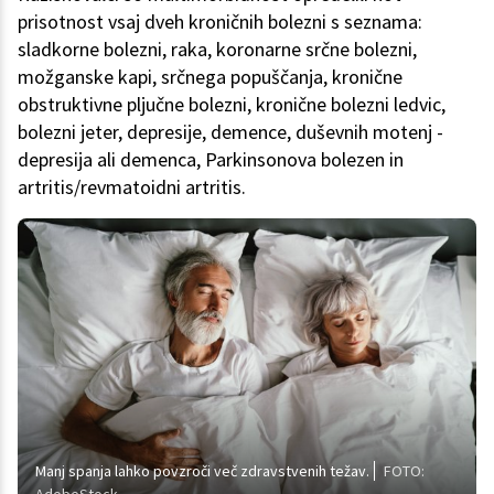
prisotnost vsaj dveh kroničnih bolezni s seznama:
sladkorne bolezni, raka, koronarne srčne bolezni,
možganske kapi, srčnega popuščanja, kronične
obstruktivne pljučne bolezni, kronične bolezni ledvic,
bolezni jeter, depresije, demence, duševnih motenj -
depresija ali demenca, Parkinsonova bolezen in
artritis/revmatoidni artritis.
Manj spanja lahko povzroči več zdravstvenih težav.
FOTO: