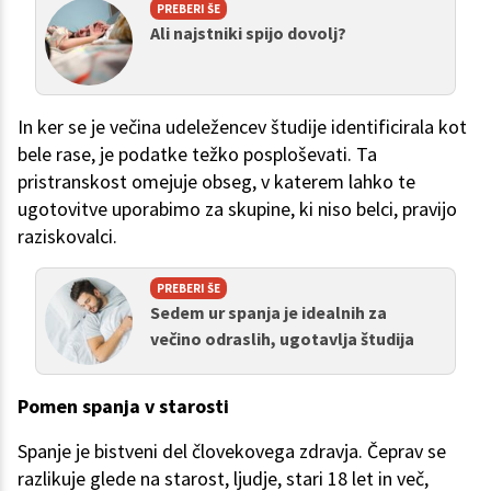
PREBERI ŠE
Ali najstniki spijo dovolj?
In ker se je večina udeležencev študije identificirala kot
bele rase, je podatke težko posploševati. Ta
pristranskost omejuje obseg, v katerem lahko te
ugotovitve uporabimo za skupine, ki niso belci, pravijo
raziskovalci.
PREBERI ŠE
Sedem ur spanja je idealnih za
večino odraslih, ugotavlja študija
Pomen spanja v starosti
Spanje je bistveni del človekovega zdravja. Čeprav se
razlikuje glede na starost, ljudje, stari 18 let in več,