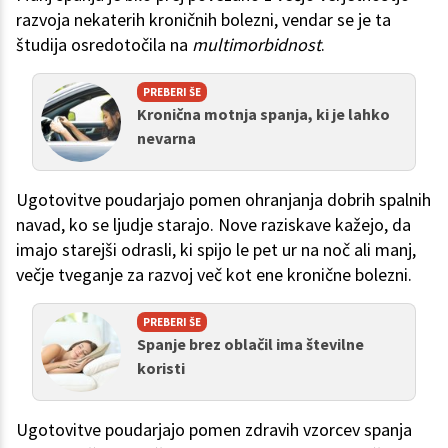
razvoja nekaterih kroničnih bolezni, vendar se je ta
študija osredotočila na
multimorbidnost
.
PREBERI ŠE
Kronična motnja spanja, ki je lahko
nevarna
Ugotovitve poudarjajo pomen ohranjanja dobrih spalnih
navad, ko se ljudje starajo. Nove raziskave kažejo, da
imajo starejši odrasli, ki spijo le pet ur na noč ali manj,
večje tveganje za razvoj več kot ene kronične bolezni.
PREBERI ŠE
Spanje brez oblačil ima številne
koristi
Ugotovitve poudarjajo pomen zdravih vzorcev spanja