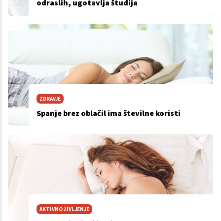
odraslih, ugotavlja študija
ZDRAVJE
Spanje brez oblačil ima številne koristi
AKTIVNO ŽIVLJENJE