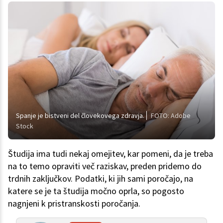
Spanje je bistveni del človekovega zdravja.
FOTO: Adobe
Stock
Študija ima tudi nekaj omejitev, kar pomeni, da je treba
na to temo opraviti več raziskav, preden pridemo do
trdnih zaključkov. Podatki, ki jih sami poročajo, na
katere se je ta študija močno oprla, so pogosto
nagnjeni k pristranskosti poročanja.