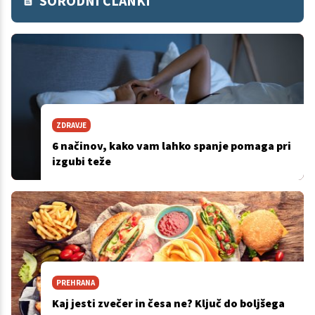
SORODNI ČLANKI
ZDRAVJE
6 načinov, kako vam lahko spanje pomaga pri
izgubi teže
PREHRANA
Kaj jesti zvečer in česa ne? Ključ do boljšega