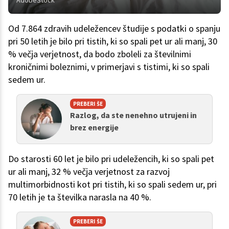
AdobeStock
Od 7.864 zdravih udeležencev študije s podatki o spanju
pri 50 letih je bilo pri tistih, ki so spali pet ur ali manj, 30
% večja verjetnost, da bodo zboleli za številnimi
kroničnimi boleznimi, v primerjavi s tistimi, ki so spali
sedem ur.
PREBERI ŠE
Razlog, da ste nenehno utrujeni in
brez energije
Do starosti 60 let je bilo pri udeležencih, ki so spali pet
ur ali manj, 32 % večja verjetnost za razvoj
multimorbidnosti kot pri tistih, ki so spali sedem ur, pri
70 letih je ta številka narasla na 40 %.
PREBERI ŠE