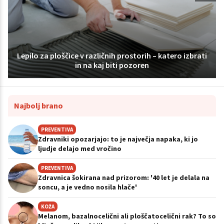
Lepilo za ploščice v različnih prostorih – katero izbrati
in na kaj biti pozoren
Najbolj brano
PREVENTIVA
Zdravniki opozarjajo: to je največja napaka, ki jo
ljudje delajo med vročino
PREVENTIVA
Zdravnica šokirana nad prizorom: '40 let je delala na
soncu, a je vedno nosila hlače'
KOŽA
Melanom, bazalnocelični ali ploščatocelični rak? To so