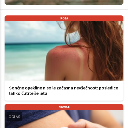
KOŽA
Sončne opekline niso le začasna nevšečnost: posledice
lahko čutite še leta
NOVICE
OGLAS