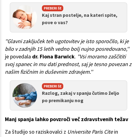
PREBERI ŠE
Kaj stran postelje, na kateri spite,
pove o vas?
''Glavni zaključek teh ugotovitev je isto sporočilo, ki je
bilo v zadnjih 15 letih vedno bolj nujno posredovano,''
je povedala
dr. Fiona Barwick
.
''Vsi moramo zaščititi
svoj spanec in mu dati prednost, saj je tesno povezan z
našim fizičnim in duševnim zdravjem.''
PREBERI ŠE
Razlog, zakaj v spanju čutimo željo
po premikanju nog
Manj spanja lahko povzroči več zdravstvenih težav
Za študijo so raziskovalci z
Universite Paris Cite
in