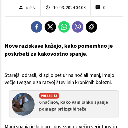
10. 03. 2024 04.03
0
N.R.A.
Nove raziskave kažejo, kako pomembno je
poskrbeti za kakovostno spanje.
Starejši odrasli, ki spijo pet ur na noč ali manj, imajo
večje tveganje za razvoj številnih kroničnih bolezni.
PREBERI ŠE
6 načinov, kako vam lahko spanje
pomaga pri izgubi teže
Manj spanja je bilo prej povezano z večjo verjetnostjo