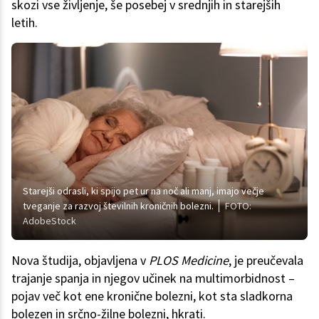
skozi vse življenje, še posebej v srednjih in starejših
letih.
Starejši odrasli, ki spijo pet ur na noč ali manj, imajo večje
tveganje za razvoj številnih kroničnih bolezni.
FOTO:
AdobeStock
Nova študija, objavljena v
PLOS Medicine
, je preučevala
trajanje spanja in njegov učinek na multimorbidnost –
pojav več kot ene kronične bolezni, kot sta sladkorna
bolezen in srčno-žilne bolezni, hkrati.