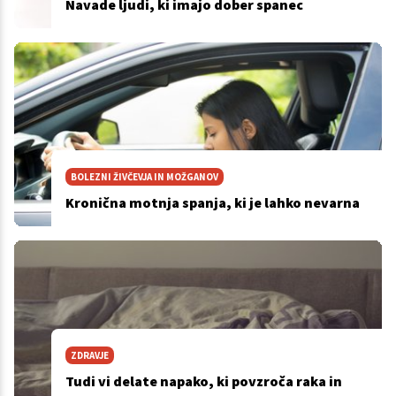
Navade ljudi, ki imajo dober spanec
BOLEZNI ŽIVČEVJA IN MOŽGANOV
Kronična motnja spanja, ki je lahko nevarna
ZDRAVJE
Tudi vi delate napako, ki povzroča raka in