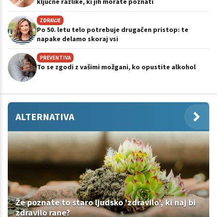
ključne razlike, ki jih morate poznati
ZDRAVJE
Po 50. letu telo potrebuje drugačen pristop: te
napake delamo skoraj vsi
PREVENTIVA
To se zgodi z vašimi možgani, ko opustite alkohol
ALTERNATIVA
Že poznate to staro ljudsko 'zdravilo', ki naj bi
zdravilo rane?