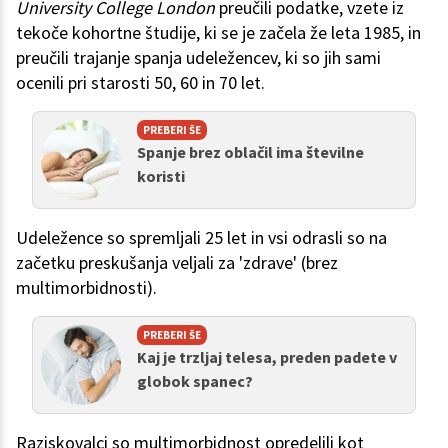
University College London
preučili podatke, vzete iz
tekoče kohortne študije, ki se je začela že leta 1985, in
preučili trajanje spanja udeležencev, ki so jih sami
ocenili pri starosti 50, 60 in 70 let.
PREBERI ŠE
Spanje brez oblačil ima številne
koristi
Udeležence so spremljali 25 let in vsi odrasli so na
začetku preskušanja veljali za 'zdrave' (brez
multimorbidnosti).
PREBERI ŠE
Kaj je trzljaj telesa, preden padete v
globok spanec?
Raziskovalci so multimorbidnost opredelili kot