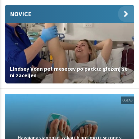
NOVICE
Lindsey Vonn pet mesecev po padcu: gleženj še
ni zaceljen
OGLAS
Havaianas japonke: zakaj jih nosimo iz sezone v