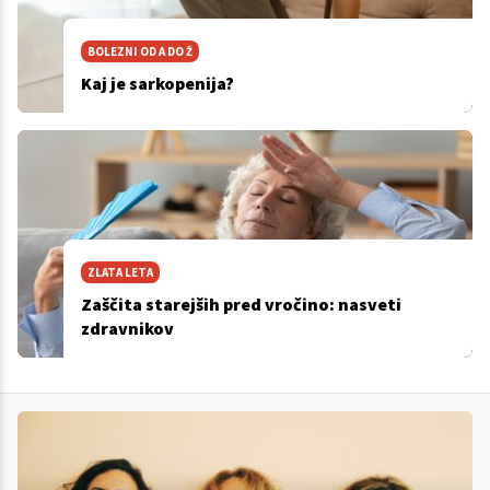
BOLEZNI OD A DO Ž
Kaj je sarkopenija?
ZLATA LETA
Zaščita starejših pred vročino: nasveti
zdravnikov