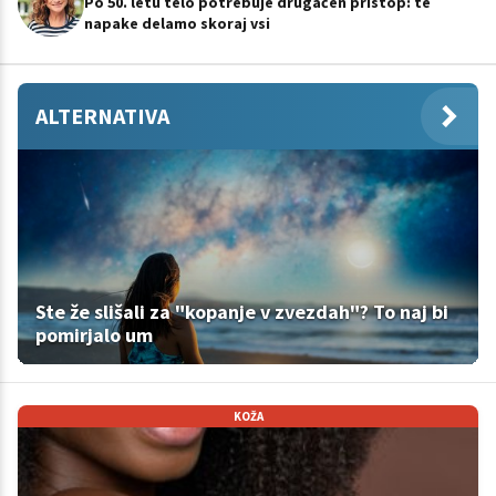
Po 50. letu telo potrebuje drugačen pristop: te
napake delamo skoraj vsi
ALTERNATIVA
Ste že slišali za "kopanje v zvezdah"? To naj bi
pomirjalo um
KOŽA