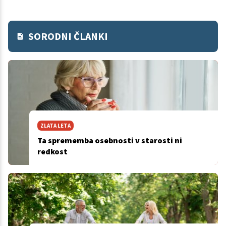
SORODNI ČLANKI
ZLATA LETA
Ta sprememba osebnosti v starosti ni
redkost