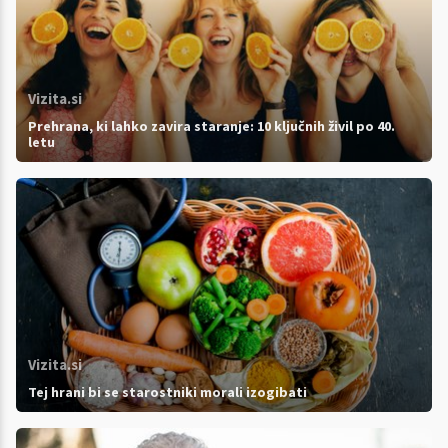
Vizita.si
Prehrana, ki lahko zavira staranje: 10 ključnih živil po 40.
letu
Vizita.si
Tej hrani bi se starostniki morali izogibati