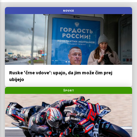
NOVICE
Ruske 'črne vdove': upajo, da jim može čim prej
ubijejo
ŠPORT