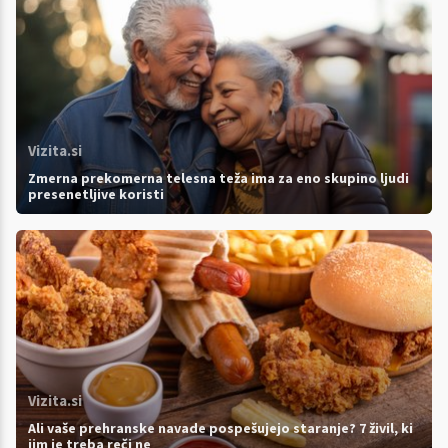
Vizita.si
Zmerna prekomerna telesna teža ima za eno skupino ljudi
presenetljive koristi
Vizita.si
Ali vaše prehranske navade pospešujejo staranje? 7 živil, ki
jim je treba reči ne