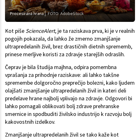
Procesirana hrana
FOTO: AdobeStock
Kot piše
ScienceAlert
, je ta raziskava prva, ki je v realnih
pogojih pokazala, da lahko že zmerno zmanjšanje
ultrapredelanih živil, brez drastičnih dietnih sprememb,
prinese merljive koristi za zdravje starejših odraslih.
Čeprav je bila študija majhna, odpira pomembna
vprašanja za prihodnje raziskave: ali lahko takšne
spremembe dolgoročno preprečijo bolezni, kako ljudem
olajšati zmanjšanje ultrapredelanih živil in kateri deli
predelave hrane najbolj vplivajo na zdravje. Odgovori bi
lahko pomagali oblikovati bolj zdrave prehranske
smernice in spodbuditi živilsko industrijo k razvoju bolj
kakovostnih izdelkov.
Zmanjšanje ultrapredelanih živil se tako kaže kot