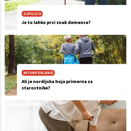
ZLATA LETA
Je to lahko prvi znak demence?
AKTIVNO ŽIVLJENJE
Ali je nordijska hoja primerna za
starostnike?