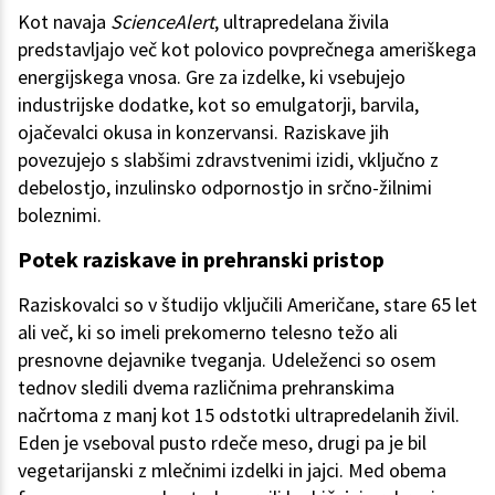
Kot navaja
ScienceAlert
, ultrapredelana živila
predstavljajo več kot polovico povprečnega ameriškega
energijskega vnosa. Gre za izdelke, ki vsebujejo
industrijske dodatke, kot so emulgatorji, barvila,
ojačevalci okusa in konzervansi. Raziskave jih
povezujejo s slabšimi zdravstvenimi izidi, vključno z
debelostjo, inzulinsko odpornostjo in srčno-žilnimi
boleznimi.
Potek raziskave in prehranski pristop
Raziskovalci so v študijo vključili Američane, stare 65 let
ali več, ki so imeli prekomerno telesno težo ali
presnovne dejavnike tveganja. Udeleženci so osem
tednov sledili dvema različnima prehranskima
načrtoma z manj kot 15 odstotki ultrapredelanih živil.
Eden je vseboval pusto rdeče meso, drugi pa je bil
vegetarijanski z mlečnimi izdelki in jajci. Med obema