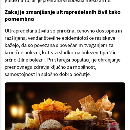
glede na to, ali je prehrana vsebovala meso ali ne.
Zakaj je zmanjšanje ultrapredelanih živil tako
pomembno
Ultrapredelana živila so priročna, cenovno dostopna in
razširjena, vendar številne epidemiološke raziskave
kažejo, da so povezana s povečanim tveganjem za
kronične bolezni, kot sta sladkorna bolezen tipa 2 in
srčno-žilne bolezni. Pri starejši populaciji je ohranjanje
presnovnega zdravja ključno za mobilnost,
samostojnost in splošno dobro počutje.