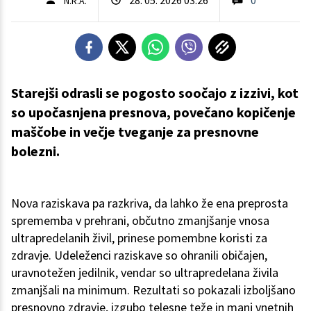
N.R.A.
Starejši odrasli se pogosto soočajo z izzivi, kot
so upočasnjena presnova, povečano kopičenje
maščobe in večje tveganje za presnovne
bolezni.
Nova raziskava pa razkriva, da lahko že ena preprosta
sprememba v prehrani, občutno zmanjšanje vnosa
ultrapredelanih živil, prinese pomembne koristi za
zdravje. Udeleženci raziskave so ohranili običajen,
uravnotežen jedilnik, vendar so ultrapredelana živila
zmanjšali na minimum. Rezultati so pokazali izboljšano
presnovno zdravje, izgubo telesne teže in manj vnetnih