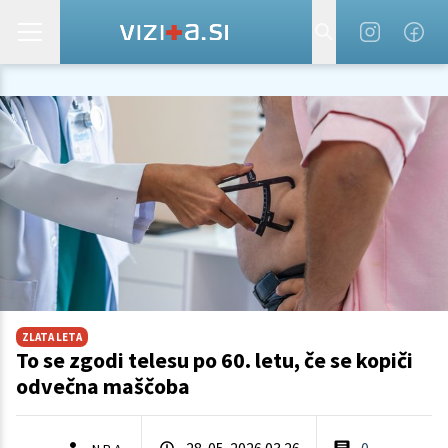
ZLATA LETA
To se zgodi telesu po 60. letu, če se kopiči
odvečna maščoba
28. 05. 2026 03.26
0