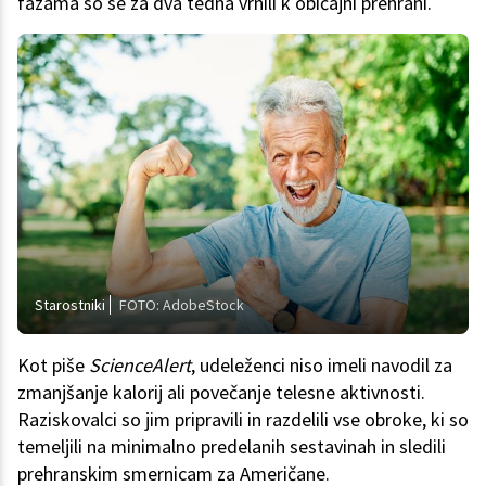
fazama so se za dva tedna vrnili k običajni prehrani.
Starostniki
FOTO: AdobeStock
Kot piše
ScienceAlert
, udeleženci niso imeli navodil za
zmanjšanje kalorij ali povečanje telesne aktivnosti.
Raziskovalci so jim pripravili in razdelili vse obroke, ki so
temeljili na minimalno predelanih sestavinah in sledili
prehranskim smernicam za Američane.