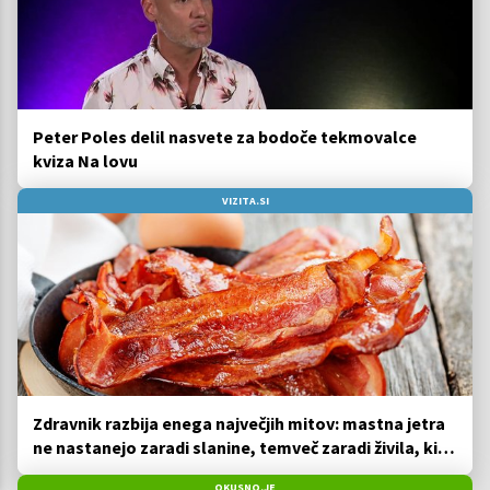
Peter Poles delil nasvete za bodoče tekmovalce
kviza Na lovu
VIZITA.SI
Zdravnik razbija enega največjih mitov: mastna jetra
ne nastanejo zaradi slanine, temveč zaradi živila, ki
ga imamo vsi radi
OKUSNO.JE