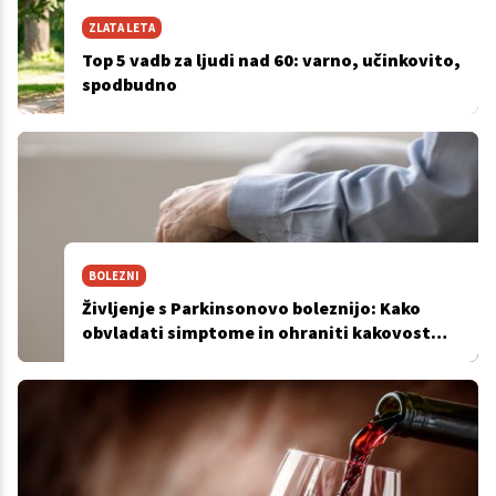
ZLATA LETA
Top 5 vadb za ljudi nad 60: varno, učinkovito,
spodbudno
BOLEZNI
Življenje s Parkinsonovo boleznijo: Kako
obvladati simptome in ohraniti kakovost
življenja