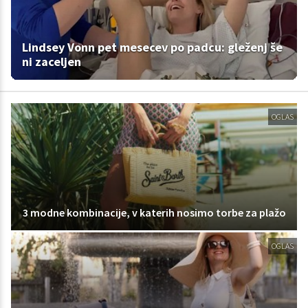
Lindsey Vonn pet mesecev po padcu: gleženj še
ni zaceljen
OGLAS
3 modne kombinacije, v katerih nosimo torbe za plažo
OGLAS