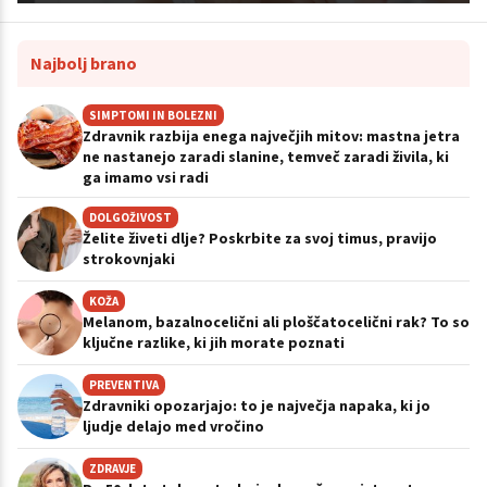
Najbolj brano
SIMPTOMI IN BOLEZNI
Zdravnik razbija enega največjih mitov: mastna jetra
ne nastanejo zaradi slanine, temveč zaradi živila, ki
ga imamo vsi radi
DOLGOŽIVOST
Želite živeti dlje? Poskrbite za svoj timus, pravijo
strokovnjaki
KOŽA
Melanom, bazalnocelični ali ploščatocelični rak? To so
ključne razlike, ki jih morate poznati
PREVENTIVA
Zdravniki opozarjajo: to je največja napaka, ki jo
ljudje delajo med vročino
ZDRAVJE